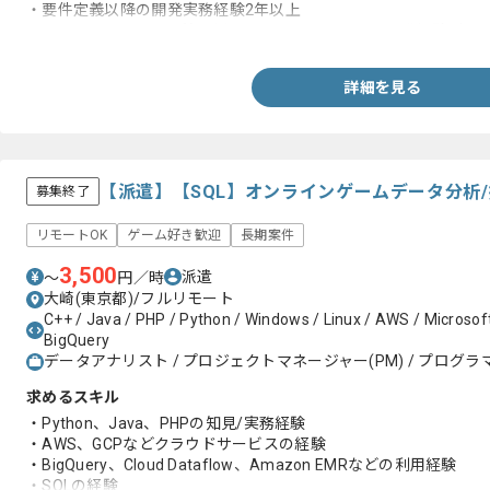
・要件定義以降の開発実務経験2年以上
・jQuery、JavaScript等を用いたフロントエンドの開発経験1年
詳細を見る
【派遣】【SQL】オンラインゲームデータ分析
募集終了
リモートOK
ゲーム好き歓迎
長期案件
3,500
派遣
〜
円／時
大崎(東京都)/フルリモート
C++ / Java / PHP / Python / Windows / Linux / AWS / Microsof
BigQuery
データアナリスト / プロジェクトマネージャー(PM) / プログラマ
求めるスキル
・Python、Java、PHPの知見/実務経験
・AWS、GCPなどクラウドサービスの経験
・BigQuery、Cloud Dataflow、Amazon EMRなどの利用経験
・SQLの経験