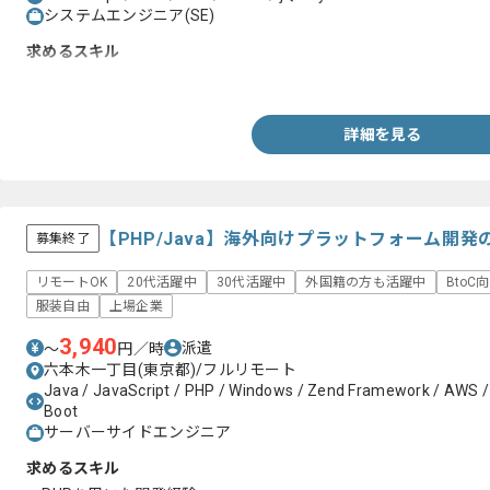
システムエンジニア(SE)
求めるスキル
・HTML、CSSを用いたコーディング経験
詳細を見る
【PHP/Java】海外向けプラットフォーム開発
募集終了
リモートOK
20代活躍中
30代活躍中
外国籍の方も活躍中
BtoC
服装自由
上場企業
3,940
派遣
〜
円／時
六本木一丁目(東京都)/フルリモート
Java / JavaScript / PHP / Windows / Zend Framework / AWS / D
Boot
サーバーサイドエンジニア
求めるスキル