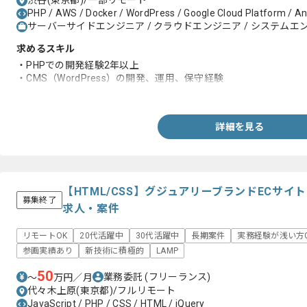
渋谷(東京都)/一部リモート
PHP / AWS / Docker / WordPress / Google Cloud Platform / An
サーバーサイドエンジニア / クラウドエンジニア / システムエンジニ
求めるスキル
・PHPでの開発経験2年以上
・CMS（WordPress）の開発、運用、保守経験
・AWS、GCPなどのクラウドサービスの経験
詳細を見る
【HTML/CSS】グジュアリーブランドECサ
募集終了
求人・案件
リモートOK
20代活躍中
30代活躍中
長期案件
実務経験が浅い方
参画実績あり
新技術に積極的
LAMP
50
業務委託
(フリーランス)
〜
万円／月
代々木上原(東京都)/フルリモート
JavaScript / PHP / CSS / HTML / jQuery