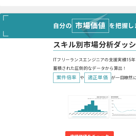
市場価値
自分の
を把握し
スキル別市場分析ダッ
ITフリーランスエンジニアの支援実績15年
蓄積された圧倒的なデータから算出！
案件倍率
適正単価
や
が一目瞭然