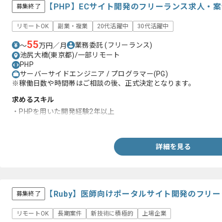
【PHP】ECサイト開発のフリーランス求人・案
募集終了
リモートOK
副業・複業
20代活躍中
30代活躍中
55
業務委託
(フリーランス)
〜
万円／月
池尻大橋(東京都)/一部リモート
PHP
サーバーサイドエンジニア / プログラマー(PG)
※稼働日数や時間帯はご相談の後、正式決定となります。
求めるスキル
・PHPを用いた開発経験2年以上
・設計の経験
詳細を見る
【Ruby】医師向けポータルサイト開発のフリ
募集終了
リモートOK
長期案件
新技術に積極的
上場企業