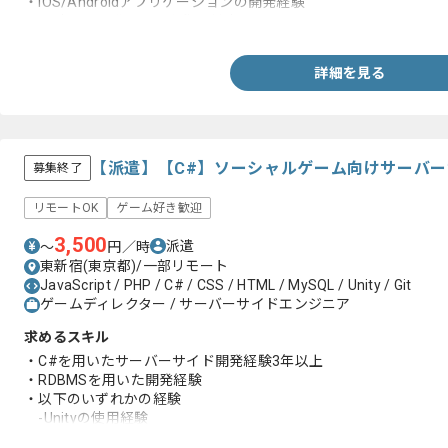
・iOS/Androidアプリケーションの開発経験
・設計から開発まで一人称で対応できる
詳細を見る
【派遣】【C#】ソーシャルゲーム向けサーバ
募集終了
リモートOK
ゲーム好き歓迎
3,500
派遣
〜
円／時
東新宿(東京都)/一部リモート
JavaScript / PHP / C# / CSS / HTML / MySQL / Unity / Git
ゲームディレクター / サーバーサイドエンジニア
求めるスキル
・C#を用いたサーバーサイド開発経験3年以上
・RDBMSを用いた開発経験
・以下のいずれかの経験
-Unityの使用経験
-Gitを用いた開発経験