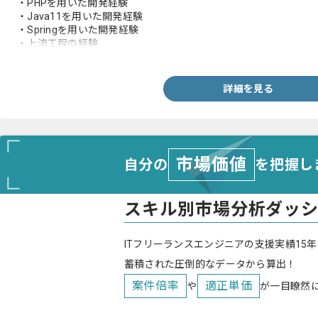
・PHPを用いた開発経験
・Java11を用いた開発経験
・Springを用いた開発経験
・上流工程の経験
・基本設計から開発、テストまで一貫した経験
詳細を見る
市場価値
自分の
を把握し
スキル別市場分析ダッ
ITフリーランスエンジニアの支援実績15年
蓄積された圧倒的なデータから算出！
案件倍率
適正単価
や
が一目瞭然