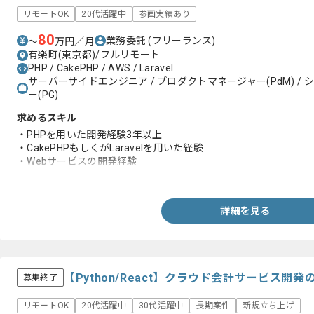
リモートOK
20代活躍中
参画実績あり
80
業務委託
(フリーランス)
〜
万円／月
有楽町(東京都)/フルリモート
PHP / CakePHP / AWS / Laravel
サーバーサイドエンジニア / プロダクトマネージャー(PdM) / シ
ー(PG)
求めるスキル
・PHPを用いた開発経験3年以上
・CakePHPもしくがLaravelを用いた経験
・Webサービスの開発経験
・要件定義から基本設計の経験
詳細を見る
【Python/React】クラウド会計サービス
募集終了
リモートOK
20代活躍中
30代活躍中
長期案件
新規立ち上げ