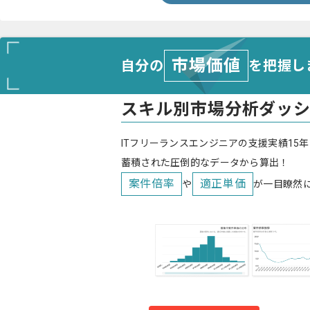
市場価値
自分の
を把握し
スキル別市場分析ダッ
ITフリーランスエンジニアの支援実績15年
蓄積された圧倒的なデータから算出！
案件倍率
適正単価
や
が一目瞭然