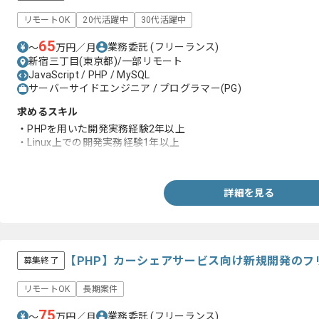
リモートOK
20代活躍中
30代活躍中
65
業務委託
(フリーランス)
〜
万円／月
新宿三丁目(東京都)/一部リモート
JavaScript / PHP / MySQL
サーバーサイドエンジニア / プログラマー(PG)
求めるスキル
・PHPを用いた開発実務経験2年以上
・Linux上での開発実務経験1年以上
・エンジニア歴4年以上
詳細を見る
【PHP】カーシェアサービス向け新規開発のフ
募集終了
リモートOK
長期案件
75
業務委託
(フリーランス)
〜
万円／月