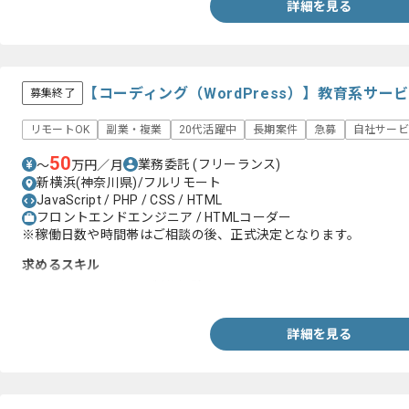
詳細を見る
【コーディング（WordPress）】教育系サ
募集終了
リモートOK
副業・複業
20代活躍中
長期案件
急募
自社サービ
50
業務委託
(フリーランス)
〜
万円／月
新横浜(神奈川県)/フルリモート
JavaScript / PHP / CSS / HTML
フロントエンドエンジニア / HTMLコーダー
※稼働日数や時間帯はご相談の後、正式決定となります。
求めるスキル
・Wordpressを用いた制作経験
詳細を見る