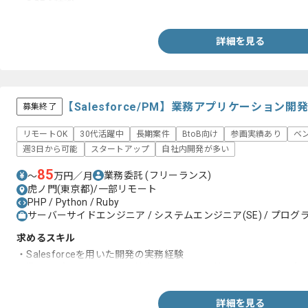
・Windows、Linuxでのサーバ運用経験
詳細を見る
【Salesforce/PM】業務アプリケーション
募集終了
リモートOK
30代活躍中
長期案件
BtoB向け
参画実績あり
ベ
週3日から可能
スタートアップ
自社内開発が多い
85
業務委託
(フリーランス)
〜
万円／月
虎ノ門(東京都)/一部リモート
PHP / Python / Ruby
サーバーサイドエンジニア / システムエンジニア(SE) / プログラ
求めるスキル
・Salesforceを用いた開発の実務経験
・業務アプリケーション（社内システム、基幹システム、toBプ
詳細を見る