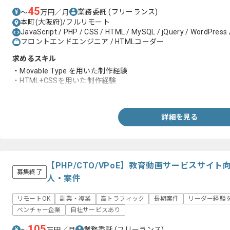
45
業務委託
(フリーランス)
〜
万円／月
本町(大阪府)/フルリモート
JavaScript / PHP / CSS / HTML / MySQL / jQuery / WordPress 
フロントエンドエンジニア / HTMLコーダー
求めるスキル
・Movable Type を用いた制作経験
・HTML+CSSを用いた制作経験
・Javascriptを用いた制作経験
詳細を見る
【PHP/CTO/VPoE】教育動画サービスサイ
募集終了
人・案件
リモートOK
副業・複業
高トラフィック
長期案件
リーダー経験
ベンチャー企業
自社サービスあり
105
業務委託
(フリーランス)