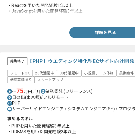
・Reactを用いた開発経験1年以上
・JavaScriptを用いた開発経験3年以上
・一人称での開発経験
詳細を見る
【PHP】ウエディング特化型ECサイト向け開
募集終了
リモートOK
20代活躍中
30代活躍中
小規模チーム体制
長期案件
参画実績あり
スタートアップ
75
業務委託
(フリーランス)
〜
万円／月
日の出(東京都)/フルリモート
PHP
サーバーサイドエンジニア / システムエンジニア(SE) / プログラ
求めるスキル
・PHPを用いた開発経験3年以上
・RDBMSを用いた開発経験2年以上