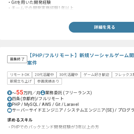
・Gitを用いた開発経験
・チームでの開発実務経験1年以上
・フリーランスとしての実務経験1年以上
詳細を見る
【PHP/フルリモート】新規ソーシャルゲーム
募集終了
案件
リモートOK
20代活躍中
30代活躍中
ゲーム好き歓迎
フレックス
新規立ち上げ
参画実績あり
55
業務委託
(フリーランス)
〜
万円／月
四条(京都府)/フルリモート
PHP / MySQL / AWS / Git / Laravel
サーバーサイドエンジニア / システムエンジニア(SE) / プログラ
求めるスキル
・PHPでのバックエンド開発経験が3年以上の方
・エンジニア3名以上のチームでの開発経験がある方