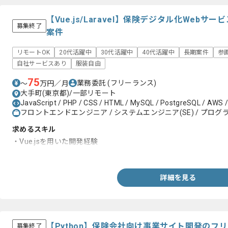
【Vue.js/Laravel】保険デジタル化Web
募集終了
案件
リモートOK
20代活躍中
30代活躍中
40代活躍中
長期案件
参
自社サービスあり
服装自由
75
業務委託
(フリーランス)
〜
万円／月
大手町(東京都)/一部リモート
JavaScript / PHP / CSS / HTML / MySQL / PostgreSQL / AWS / La
フロントエンドエンジニア / システムエンジニア(SE) / プログラ
求めるスキル
・Vue.jsを用いた開発経験
・PHPを用いた開発経験
詳細を見る
【Python】保険会社向け事業サイト開発のフ
募集終了