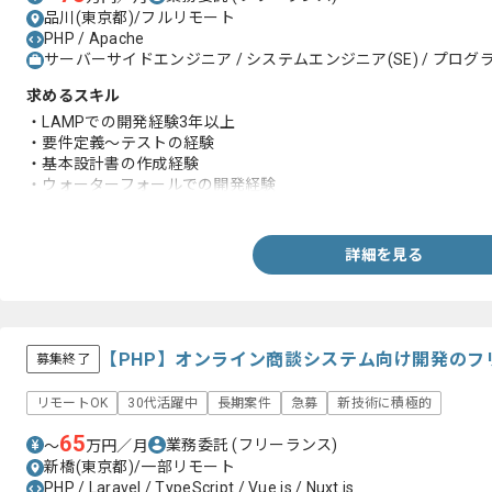
品川(東京都)/フルリモート
PHP / Apache
サーバーサイドエンジニア / システムエンジニア(SE) / プログラ
求めるスキル
・LAMPでの開発経験3年以上
・要件定義～テストの経験
・基本設計書の作成経験
・ウォーターフォールでの開発経験
・ベンダー管理の経験
詳細を見る
【PHP】オンライン商談システム向け開発のフ
募集終了
リモートOK
30代活躍中
長期案件
急募
新技術に積極的
65
業務委託
(フリーランス)
〜
万円／月
新橋(東京都)/一部リモート
PHP / Laravel / TypeScript / Vue.js / Nuxt.js