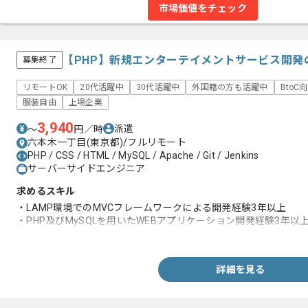
市場価値をチェック
【PHP】新規エンターテイメントサービス開発
募集終了
リモートOK
20代活躍中
30代活躍中
外国籍の方も活躍中
BtoC
服装自由
上場企業
3,940
派遣
〜
円／時
六本木一丁目(東京都)/フルリモート
PHP / CSS / HTML / MySQL / Apache / Git / Jenkins
サーバーサイドエンジニア
求めるスキル
・LAMP環境でのMVCフレームワークによる開発経験3年以上
・PHP及びMySQLを用いたWEBアプリケーション開発経験3年以
・Unix系OSの知見
詳細を見る