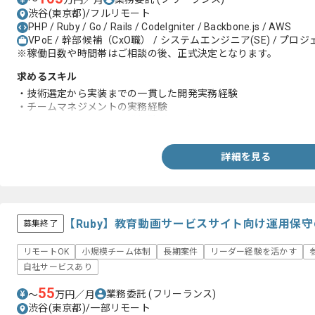
〜
万円／月
渋谷(東京都)/フルリモート
PHP / Ruby / Go / Rails / CodeIgniter / Backbone.js / AWS
VPoE / 幹部候補（CxO職） / システムエンジニア(SE) / プ
※稼働日数や時間帯はご相談の後、正式決定となります。
求めるスキル
・技術選定から実装までの一貫した開発実務経験
・チームマネジメントの実務経験
・エンジニアとしての開発経験3年以上
詳細を見る
【Ruby】教育動画サービスサイト向け運用保
募集終了
リモートOK
小規模チーム体制
長期案件
リーダー経験を活かす
自社サービスあり
55
業務委託
(フリーランス)
〜
万円／月
渋谷(東京都)/一部リモート