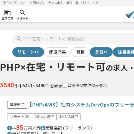
PHP × 在宅・リモート可のフリーランス求人・案件一覧 - 137ページ目
企業の方
案件検索
リモート
都道府県
職種
言語
注目条
+2
+1
PHP×在宅・リモート可
の求人
5540
公開中の案件のみ表示
件中5441~5480件を表示
【PHP/AWS】社内システムDevOpsのフリ
募集終了
リモートOK
20代活躍中
30代活躍中
85
業務委託
(フリーランス)
〜
万円／月