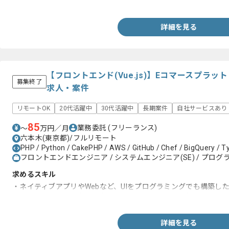
・業務効率の経験
詳細を見る
【フロントエンド(Vue.js)】Eコマースプラ
募集終了
求人・案件
リモートOK
20代活躍中
30代活躍中
長期案件
自社サービスあり
85
業務委託
(フリーランス)
〜
万円／月
六本木(東京都)/フルリモート
PHP / Python / CakePHP / AWS / GitHub / Chef / BigQuery / Ty
フロントエンドエンジニア / システムエンジニア(SE) / プログラ
求めるスキル
・ネイティブアプリやWebなど、UIをプログラミングでも構築し
・Vue.js、Reactなどのモダンフロントエンド開発の実務経験
詳細を見る