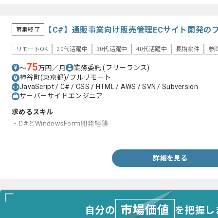
【C#】通販事業向け販売管理ECサイト開発の
募集終了
リモートOK
20代活躍中
30代活躍中
40代活躍中
長期案件
参
75
業務委託
(フリーランス)
〜
万円／月
神谷町(東京都)/フルリモート
JavaScript / C# / CSS / HTML / AWS / SVN / Subversion
サーバーサイドエンジニア
求めるスキル
・C#とWindowsForm開発経験
・SQLとCRUD 操作とストアド開発経験
詳細を見る
市場価値
自分の
を把握し