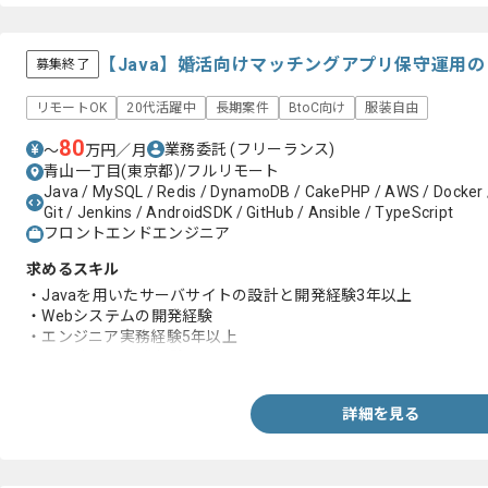
【Java】婚活向けマッチングアプリ保守運用
募集終了
リモートOK
20代活躍中
長期案件
BtoC向け
服装自由
80
業務委託
(フリーランス)
〜
万円／月
青山一丁目(東京都)/フルリモート
Java / MySQL / Redis / DynamoDB / CakePHP / AWS / Docker / 
Git / Jenkins / AndroidSDK / GitHub / Ansible / TypeScript
フロントエンドエンジニア
求めるスキル
・Javaを用いたサーバサイトの設計と開発経験3年以上
・Webシステムの開発経験
・エンジニア実務経験5年以上
・AWS上での開発経験
詳細を見る