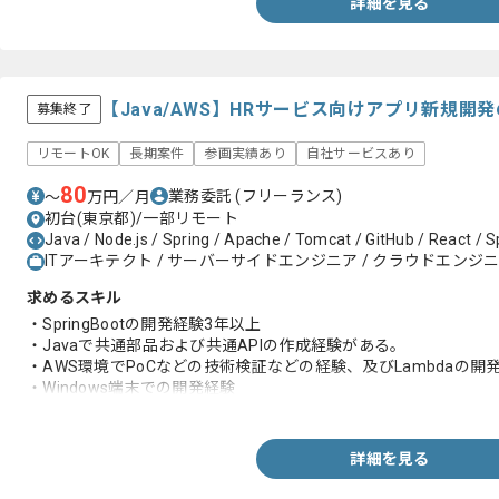
詳細を見る
【Java/AWS】HRサービス向けアプリ新規
募集終了
リモートOK
長期案件
参画実績あり
自社サービスあり
80
業務委託
(フリーランス)
〜
万円／月
初台(東京都)/一部リモート
Java / Node.js / Spring / Apache / Tomcat / GitHub / React / S
ITアーキテクト / サーバーサイドエンジニア / クラウドエンジ
求めるスキル
・SpringBootの開発経験3年以上
・Javaで共通部品および共通APIの作成経験がある。
・AWS環境でPoCなどの技術検証などの経験、及びLambdaの開
・Windows端末での開発経験
・OracleDBの利用経験
詳細を見る