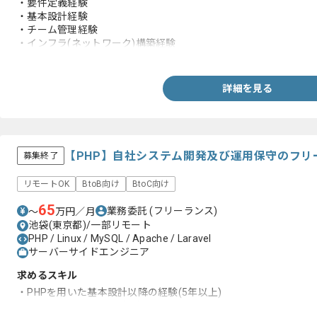
・要件定義経験
・基本設計経験
・チーム管理経験
・インフラ(ネットワーク)構築経験
・クライアント折衝経験
・複数ミドルウェア導入知見(Apache、tomcat、NginX、HULFT、pos
詳細を見る
【PHP】自社システム開発及び運用保守のフリ
募集終了
リモートOK
BtoB向け
BtoC向け
65
業務委託
(フリーランス)
〜
万円／月
池袋(東京都)/一部リモート
PHP / Linux / MySQL / Apache / Laravel
サーバーサイドエンジニア
求めるスキル
・PHPを用いた基本設計以降の経験(5年以上)
・Laravelを用いた開発経験