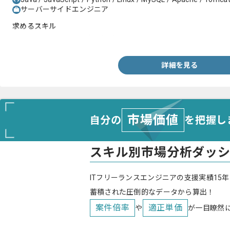
サーバーサイドエンジニア
求めるスキル
・JavaやJavascriptの実務経験
詳細を見る
市場価値
自分の
を把握し
スキル別市場分析ダッ
ITフリーランスエンジニアの支援実績15年
蓄積された圧倒的なデータから算出！
案件倍率
適正単価
や
が一目瞭然