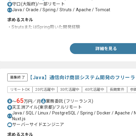
守口(大阪府)/一部リモート
Java / Oracle / Spring / Struts / Apache / Tomcat
求めるスキル
・StrutsまたはSpring用いた開発経験
・Oracleを用いた開発経験
詳細を見る
【Java】通信向け商談システム開発のフリー
募集終了
リモートOK
20代活躍中
30代活躍中
40代活躍中
長期案件
参
65
業務委託
(フリーランス)
〜
万円／月
天王洲アイル(東京都)/フルリモート
Java / SQL / Linux / PostgreSQL / Spring / Docker / Apache / Ng
Nuxt.js
サーバーサイドエンジニア
求めるスキル