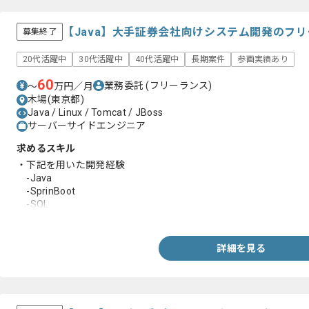
【Java】大手証券会社向けシステム開発のフ
募集終了
20代活躍中
30代活躍中
40代活躍中
長期案件
参画実績あり
60
業務委託
(フリーランス)
〜
万円／月
木場(東京都)
Java / Linux / Tomcat / JBoss
サーバーサイドエンジニア
求めるスキル
・下記を用いた開発経験
-Java
-SprinBoot
-SQL
-PostgreSQL
-Linux
-Shell
詳細を見る