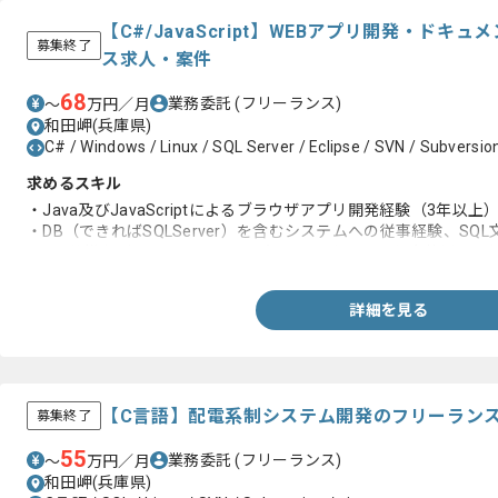
【C#/JavaScript】WEBアプリ開発・ド
募集終了
ス求人・案件
68
業務委託
(フリーランス)
〜
万円／月
和田岬(兵庫県)
C# / Windows / Linux / SQL Server / Eclipse / SVN / Subversio
求めるスキル
・Java及びJavaScriptによるブラウザアプリ開発経験（3年以上
・DB（できればSQLServer）を含むシステムへの従事経験、SQ
・API仕様などのドキュメントを読んで、1人である程度使用した
詳細を見る
【C言語】配電系制システム開発のフリーラン
募集終了
55
業務委託
(フリーランス)
〜
万円／月
和田岬(兵庫県)