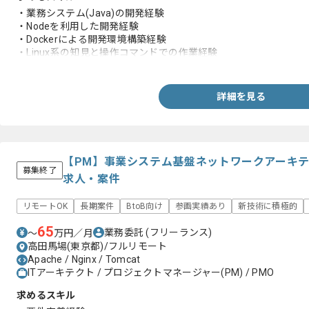
・業務システム(Java)の開発経験
・Nodeを利用した開発経験
・Dockerによる開発環境構築経験
・Linux系の知見と操作コマンドでの作業経験
・Gitの経験
詳細を見る
【PM】事業システム基盤ネットワークアーキ
募集終了
求人・案件
リモートOK
長期案件
BtoB向け
参画実績あり
新技術に積極的
65
業務委託
(フリーランス)
〜
万円／月
高田馬場(東京都)/フルリモート
Apache / Nginx / Tomcat
ITアーキテクト / プロジェクトマネージャー(PM) / PMO
求めるスキル