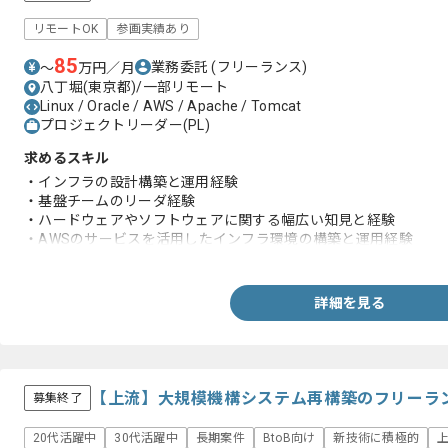
リモートOK
参画実績あり
85
業務委託
(フリーランス)
〜
万円／月
八丁堀(東京都)/一部リモート
Linux / Oracle / AWS / Apache / Tomcat
プロジェクトリーダー(PL)
求めるスキル
・インフラの設計構築と運用経験
・基盤チームのリーダ経験
・ハードウェアやソフトウェアに関する幅広い知見と経験
・AWSのサービスを活用したインフラ環境の構築と運用経験
・案件内容記載の要素技術に関して経験に基づいた机上知見
・専門の知見を有したエンジニアと1to1でコミュニケーションを
詳細を見る
【上流】大規模機構システム再構築のフリーラ
募集終了
20代活躍中
30代活躍中
長期案件
BtoB向け
新技術に積極的