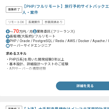
【PHP/フルリモート】旅行予約サイトバック
募集終了
人・案件
リモートOK
長期案件
参画実績あり
70
業務委託
(フリーランス)
〜
万円／月
長堀橋(大阪府)/フルリモート
PHP / Oracle / PostgreSQL / Redis / AWS / Docker / Apache / G
サーバーサイドエンジニア
求めるスキル
・PHP(5系)を用いた開発経験3年以上
・基本設計、詳細設計～テストのご経験
・APIサーバーの構築経験
・ECサイトやSaaS系での経験
詳細を見る