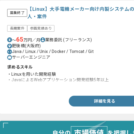
【Linux】大手電機メーカー向け内製システム
募集終了
人・案件
長期案件
参画実績あり
65
業務委託
(フリーランス)
〜
万円／月
肥後橋(大阪府)
Java / Linux / Unix / Docker / Tomcat / Git
サーバーエンジニア
求めるスキル
・Linuxを用いた開発経験
・JavaによるWebアプリケーション開発経験5年以上
・基本設計からコーディング、テストまでの経験
詳細を見る
市場価値
自分の
を把握し