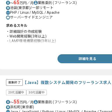
65
業務委託
(フリーランス)
〜
万円／月
池袋(東京都)/一部リモート
PHP / Linux / MySQL / Apache
サーバーサイドエンジニア
求めるスキル
・詳細設計の作成経験
・Web開発経験(3年以上)
・LAMP環境構築経験(3年以上)
・SQLやMySQLまたはGitの使用経験
詳細を見る
【Java】複数システム開発のフリーランス求
募集終了
20代活躍中
30代活躍中
55
業務委託
(フリーランス)
〜
万円／月
浜松町(東京都)
Java / JavaScript / Python / Linux / MySQL / Apache / Tomcat