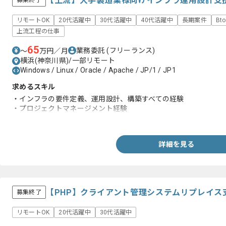
【上流】大手製造業様向けインフラ運用設計支
募集終了
リモートOK
20代活躍中
30代活躍中
40代活躍中
長期案件
Bt
上流工程の仕事
65
業務委託
(フリーランス)
〜
万円／月
横浜(神奈川県)/一部リモート
Windows / Linux / Oracle / Apache / JP/1 / JP1
求めるスキル
・インフラの要件定義、運用設計、構築すべての経験
・プロジェクトマネージメント経験
・運用ドキュメント作成経験
詳細を見る
【PHP】クライアント管理システムリプレイス
募集終了
リモートOK
20代活躍中
30代活躍中