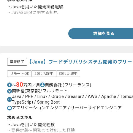
・Javaを用いた開発実務経験
・JavaScriptに関する知見
・Oracleを用いた開発経験
詳細を見る
【Java】フードデリバリシステム開発のフリ
募集終了
リモートOK
20代活躍中
30代活躍中
80
業務委託
(フリーランス)
〜
万円／月
南新宿(東京都)/フルリモート
Java / PHP / Linux / Oracle / Seasar2 / AWS / Apache / Tomcat 
TypeScript / Spring Boot
アプリケーションエンジニア / サーバーサイドエンジニア
求めるスキル
・Javaを用いた開発経験
・要件定義～開発まで対応した経験