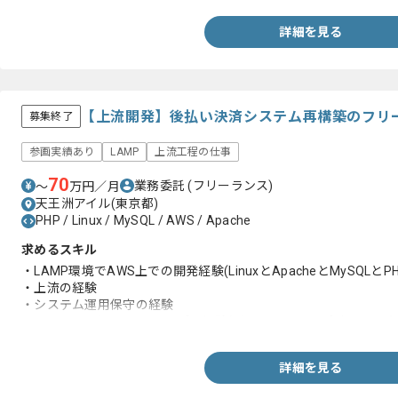
詳細を見る
【上流開発】後払い決済システム再構築のフリ
募集終了
参画実績あり
LAMP
上流工程の仕事
70
業務委託
(フリーランス)
〜
万円／月
天王洲アイル(東京都)
PHP / Linux / MySQL / AWS / Apache
求めるスキル
・LAMP環境でAWS上での開発経験(LinuxとApacheとMySQLとPH
・上流の経験
・システム運用保守の経験
・MySQLのバージョンアップの経験(バージョンアップ時の不具合
詳細を見る