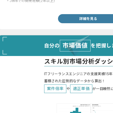
・Javaでの開発経験(2年以上)
・Web系システム開発での設計からリリースまでの経験
詳細を見る
市場価値
自分の
を把握し
スキル別市場分析ダッ
ITフリーランスエンジニアの支援実績15年
蓄積された圧倒的なデータから算出！
案件倍率
適正単価
や
が一目瞭然