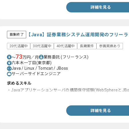
詳細を見る
【Java】証券業務システム運用開発のフリー
募集終了
20代活躍中
30代活躍中
40代活躍中
長期案件
参画実績あり
73
業務委託
(フリーランス)
〜
万円／月
六本木一丁目(東京都)
Java / Linux / Tomcat / JBoss
サーバーサイドエンジニア
求めるスキル
・Javaアプリケーションサーバの構築保守経験(WebSphereとJBos
・Linuxサーバの知見
詳細を見る