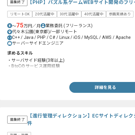
【PHP】パズル系ゲームWEBサイト開発のフ
募集終了
リモートOK
20代活躍中
30代活躍中
40代活躍中
参画実績あり
75
業務委託
(フリーランス)
〜
万円／月
代々木公園(東京都)/一部リモート
C++ / Java / PHP / C# / Linux / iOS / MySQL / AWS / Apache
サーバーサイドエンジニア
求めるスキル
・サーバサイド経験(3年以上)
・BtoCのサービス運用経験
・ゲーム開発と運用経験
詳細を見る
【進行管理ディレクション】ECサイトディレ
募集終了
件