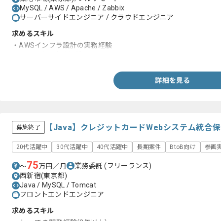
MySQL / AWS / Apache / Zabbix
サーバーサイドエンジニア / クラウドエンジニア
求めるスキル
・AWSインフラ設計の実務経験
・コンテナの実務経験
詳細を見る
【Java】クレジットカードWebシステム統合
募集終了
20代活躍中
30代活躍中
40代活躍中
長期案件
BtoB向け
参画
75
業務委託
(フリーランス)
〜
万円／月
西新宿(東京都)
Java / MySQL / Tomcat
フロントエンドエンジニア
求めるスキル