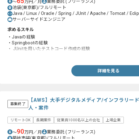
65
業務委託
(フリーランス)
〜
万円／月
池袋(東京都)/フルリモート
Java / Linux / Oracle / Spring / JUnit / Apache / Tomcat / Ecli
サーバーサイドエンジニア
求めるスキル
・Javaの経験
・Springbootの経験
・ JUnitを用いたテストコード作成の経験
・1人称での基本設計以降の経験
詳細を見る
【AWS】大手デジタルメディア/インフラリー
募集終了
人・案件
リモートOK
長期案件
従業員1000名以上の会社
上場企業
90
業務委託
(フリーランス)
〜
万円／月
築地市場(東京都)/フルリモート