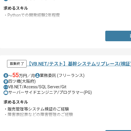
求めるスキル
・Pythonでの開発経験2年程度
・テストコードの実装経験
【VB.NET/テスト】基幹システムリプレース(検
募集終了
55
業務委託
(フリーランス)
〜
万円／月
四ツ橋(大阪府)
VB.NET/Access/SQL Server/Git
サーバーサイドエンジニア/プログラマー(PG)
求めるスキル
・販売管理等システム検証のご経験
・障害票起票などの障害管理のご経験
・DB操作のご経験