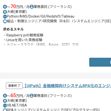
70
業務委託
(フリーランス)
〜
万円／月
大崎(東京都)
Python/AWS/Docker/Git/Redshift/Tableau
組込・制御エンジニア/研究開発（R＆D）/システムエンジニア(SE)/
求めるスキル
・Raspberry piの開発経験
・Linuxを用いた実務経験
・メジャークラウド（AWS、Azure、GCP）での
IoTシステム構築経験
【UiPath】金融機関向けシステムRPA化のエン
募集終了
65
業務委託
(フリーランス)
〜
万円／月
大崎(東京都)
VB.NET/VBA
RPAエンジニア/システムエンジニア(SE)/プログラマー(PG)