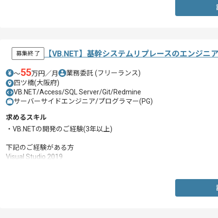
【VB.NET】基幹システムリプレースのエンジニ
募集終了
55
業務委託
(フリーランス)
〜
万円／月
四ツ橋(大阪府)
VB.NET/Access/SQL Server/Git/Redmine
サーバーサイドエンジニア/プログラマー(PG)
求めるスキル
・VB.NETの開発のご経験(3年以上)
下記のご経験がある方
Visual Studio 2019
SQLServer 2019
Git、Redmine、ActiveReports、Sourcetree、
EntityFramework、NuGet、Access