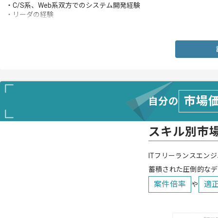
・C/S系、Web系双方でのシステム開発経験
・リーダの経験
・複数案件（言語・環境が異なる案件）の並行対応が可能
市場
自分の
スキル別市
ITフリーランスエンジ
蓄積された圧倒的なデ
案件倍率
適
や