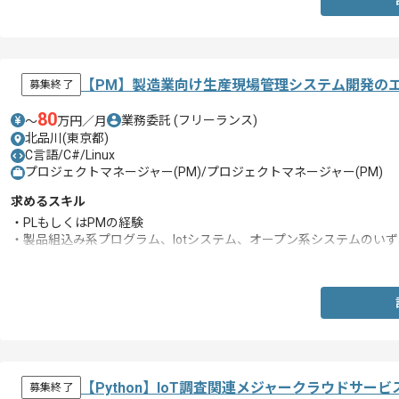
【PM】製造業向け生産現場管理システム開発の
募集終了
80
業務委託
(フリーランス)
〜
万円／月
北品川(東京都)
C言語/C#/Linux
プロジェクトマネージャー(PM)/プロジェクトマネージャー(PM)
求めるスキル
・PLもしくはPMの経験
・製品組込み系プログラム、Iotシステム、オープン系システムのいず
・Raspberry Pi等のMCU使用経験
【Python】IoT調査関連メジャークラウドサ
募集終了