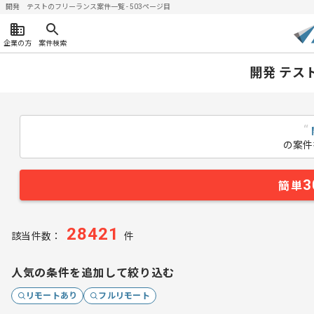
開発 テストのフリーランス案件一覧 - 503ページ目
企業の方
案件検索
開発 テス
“
の案件
3
簡単
28421
該当件数：
件
人気の条件を追加して絞り込む
リモートあり
フルリモート