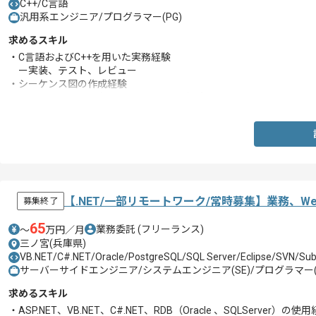
C++/C言語
汎用系エンジニア/プログラマー(PG)
求めるスキル
・C言語およびC++を用いた実務経験
ー実装、テスト、レビュー
・シーケンス図の作成経験
・シーケンス図の既存のソースコードの解読
【.NET/一部リモートワーク/常時募集】業務、
募集終了
65
業務委託
(フリーランス)
〜
万円／月
三ノ宮(兵庫県)
VB.NET/C#.NET/Oracle/PostgreSQL/SQL Server/Eclipse/SVN/Sub
サーバーサイドエンジニア/システムエンジニア(SE)/プログラマー(
求めるスキル
・ASP.NET、VB.NET、C#.NET、RDB（Oracle 、SQLServer）の使