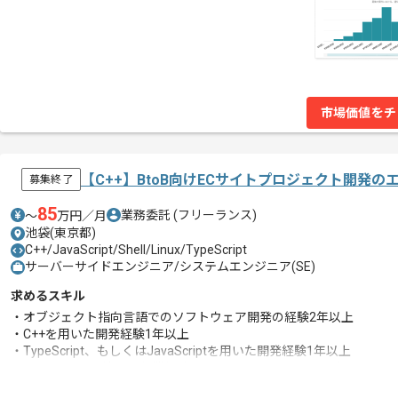
市場価値をチ
【C++】BtoB向けECサイトプロジェクト開発
募集終了
85
業務委託
(フリーランス)
〜
万円／月
池袋(東京都)
C++/JavaScript/Shell/Linux/TypeScript
サーバーサイドエンジニア/システムエンジニア(SE)
求めるスキル
・オブジェクト指向言語でのソフトウェア開発の経験2年以上
・C++を用いた開発経験1年以上
・TypeScript、もしくはJavaScriptを用いた開発経験1年以上
・Linuxシェル環境での作業経験 (CentOS や Amazon Linux)