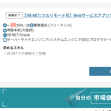
【VB.NET/フルリモート可】Webサービスア
募集終了
55
業務委託
(フリーランス)
〜
万円／月
堺筋本町(大阪府)
VB.NET/Oracle
サーバーサイドエンジニア/システムエンジニア(SE)/プログラマー(
求めるスキル
・VB.NETでの開発のご経験
・BHT-BASIC(BASICでも可)での開発のご経験
市場
自分の