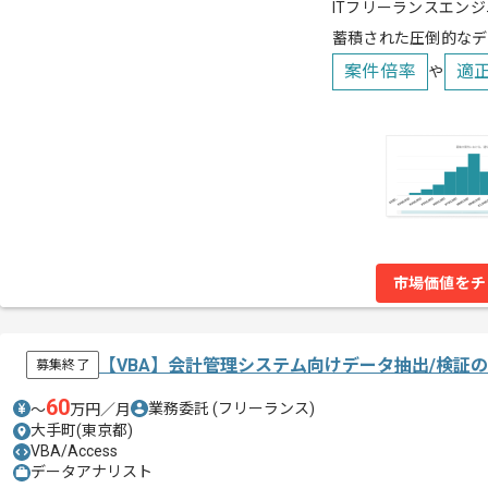
ITフリーランスエンジ
蓄積された圧倒的なデ
案件倍率
適
や
市場価値をチ
【VBA】会計管理システム向けデータ抽出/検証
募集終了
60
業務委託
(フリーランス)
〜
万円／月
大手町(東京都)
VBA/Access
データアナリスト