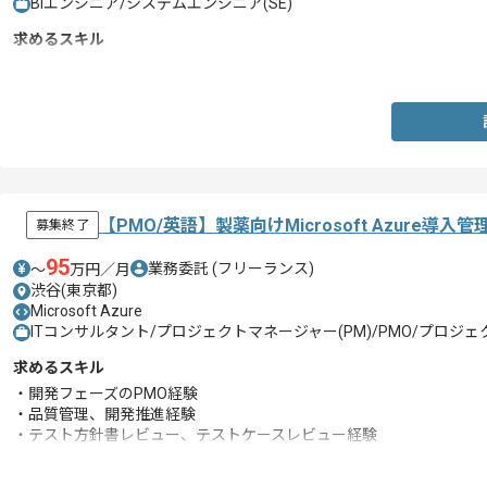
BIエンジニア/システムエンジニア(SE)
求めるスキル
・BIツールの利用経験
【PMO/英語】製薬向けMicrosoft Azure
募集終了
95
業務委託
(フリーランス)
〜
万円／月
渋谷(東京都)
Microsoft Azure
ITコンサルタント/プロジェクトマネージャー(PM)/PMO/プロジェク
求めるスキル
・開発フェーズのPMO経験
・品質管理、開発推進経験
・テスト方針書レビュー、テストケースレビュー経験
・開発課題管理とミティゲーションプラン策定経験