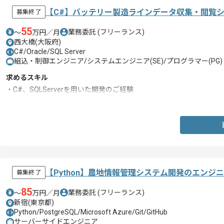
【C#】バッテリー製造ラインデータ収集・閲覧
募集終了
55
業務委託
(フリーランス)
〜
万円／月
西大橋(大阪府)
C#/Oracle/SQL Server
組込・制御エンジニア/システムエンジニア(SE)/プログラマー(PG)
求めるスキル
・C#、SQLServerを用いた開発のご経験
・詳細設計～単体テストを一人称でできる方
【Python】農地情報管理システム開発のエンジ
募集終了
85
業務委託
(フリーランス)
〜
万円／月
新宿(東京都)
Python/PostgreSQL/Microsoft Azure/Git/GitHub
サーバーサイドエンジニア