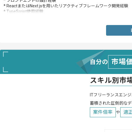
* フロントエンドの設計経験
* ReactまたはNext.jsを用いたリアクティブフレームワーク開発経験
* TypeScript使用経験
* FE/BE別体制の開発経験
市場
自分の
スキル別市
ITフリーランスエンジ
蓄積された圧倒的なデ
案件倍率
適
や