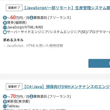
【JavaScript/一部リモート】生産管理シス
募集終了
60
業務委託
(フリーランス)
〜
万円／月
博多(福岡県)
JavaScript/HTML/AWS
サーバーサイドエンジニア/システムエンジニア(SE)/プログラマー(
求めるスキル
・JavaScript、HTMLを用いた開発経験
・Web画面の開発経験
【C#/Java】損保向けDWHメンテナンスのエン
募集終了
70
業務委託
(フリーランス)
〜
万円／月
東新宿(東京都)
Tableau