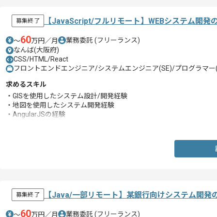
【JavaScript/フルリモート】WEBシステム
募集終了
60
業務委託
(フリーランス)
〜
万円／月
なんば(大阪府)
CSS/HTML/React
フロントエンドエンジニア/システムエンジニア(SE)/プログラマー(
求めるスキル
・GISを使用したシステム設計/開発経験
・地図を使用したシステム開発経験
・AngularJSの経験
・HTML、CSSの経験
【Java/一部リモート】某銀行向けシステム開
募集終了
60
業務委託
(フリーランス)
〜
万円／月