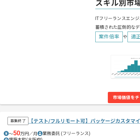
スキル別市
ITフリーランスエンジ
蓄積された圧倒的なデ
案件倍率
適
や
市場価値をチ
【テスト/フルリモート可】パッケージカスタマ
募集終了
50
業務委託
(フリーランス)
〜
万円／月
堺筋本町(大阪府)