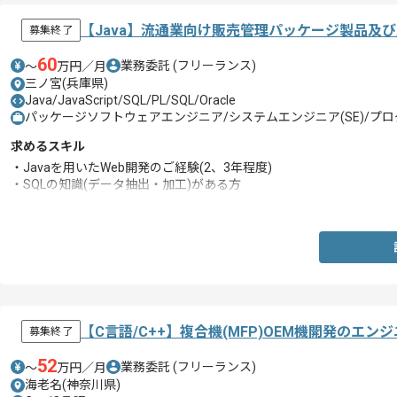
【Java】流通業向け販売管理パッケージ製品及
募集終了
60
業務委託
(フリーランス)
〜
万円／月
三ノ宮(兵庫県)
Java/JavaScript/SQL/PL/SQL/Oracle
パッケージソフトウェアエンジニア/システムエンジニア(SE)/プログ
求めるスキル
・Javaを用いたWeb開発のご経験(2、3年程度)
・SQLの知識(データ抽出・加工)がある方
・保守対応(顧客との電話、メールでの対応)のご経験
【C言語/C++】複合機(MFP)OEM機開発のエン
募集終了
52
業務委託
(フリーランス)
〜
万円／月
海老名(神奈川県)