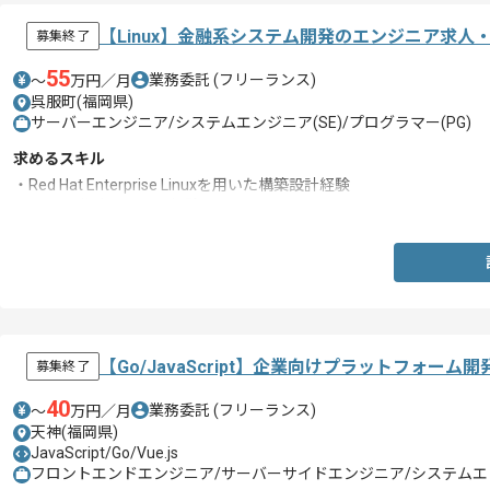
【Linux】金融系システム開発のエンジニア求人
募集終了
55
業務委託
(フリーランス)
〜
万円／月
呉服町(福岡県)
サーバーエンジニア/システムエンジニア(SE)/プログラマー(PG)
求めるスキル
・Red Hat Enterprise Linuxを用いた構築設計経験
・Shellの作成・テスト経験
【Go/JavaScript】企業向けプラットフォー
募集終了
40
業務委託
(フリーランス)
〜
万円／月
天神(福岡県)
JavaScript/Go/Vue.js
フロントエンドエンジニア/サーバーサイドエンジニア/システムエンジ