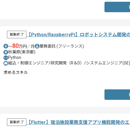
【Python/RaspberryPi】ロボットシステム
募集終了
80
業務委託
(フリーランス)
〜
万円／月
秋葉原(東京都)
Python
組込・制御エンジニア/研究開発（R＆D）/システムエンジニア(SE
求めるスキル
・Pythonでのプログラミングスキル
【Flutter】宿泊施設業務支援アプリ機能開発の
募集終了