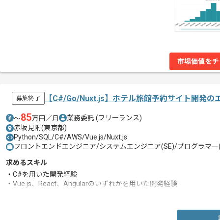
市場価値をチ
【C#/Go/Nuxt.js】ホテル旅館予約サイト開
募集終了
85
業務委託
(フリーランス)
〜
万円／月
赤坂見附(東京都)
Python/SQL/C#/AWS/Vue.js/Nuxt.js
フロントエンドエンジニア/システムエンジニア(SE)/プログラマー(
求めるスキル
・C#を用いた開発経験
・Vue.js、React、Angularのいずれかを用いた開発経験
・RDBMSを用いた開発経験