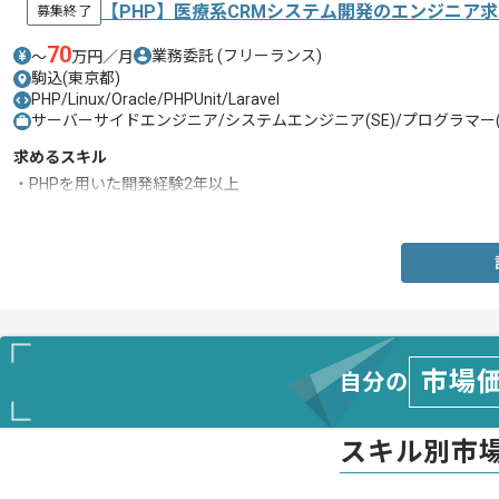
【PHP】医療系CRMシステム開発のエンジニア
募集終了
70
業務委託
(フリーランス)
〜
万円／月
駒込(東京都)
PHP/Linux/Oracle/PHPUnit/Laravel
サーバーサイドエンジニア/システムエンジニア(SE)/プログラマー(
求めるスキル
・PHPを用いた開発経験2年以上
・フレームワークを用いた開発経験開発経験
市場
自分の
スキル別市