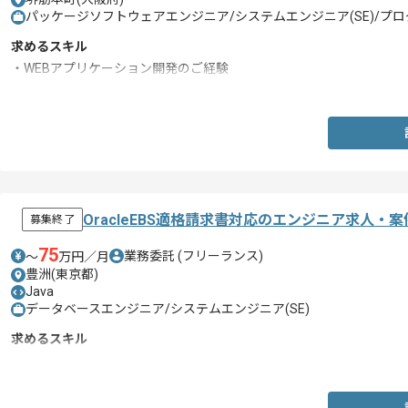
パッケージソフトウェアエンジニア/システムエンジニア(SE)/プログ
求めるスキル
・WEBアプリケーション開発のご経験
・テスト設計のご経験(5年以上ある方だと尚良)
OracleEBS適格請求書対応のエンジニア求人・案
募集終了
75
業務委託
(フリーランス)
〜
万円／月
豊洲(東京都)
Java
データベースエンジニア/システムエンジニア(SE)
求めるスキル
・OracleEBSの開発経験