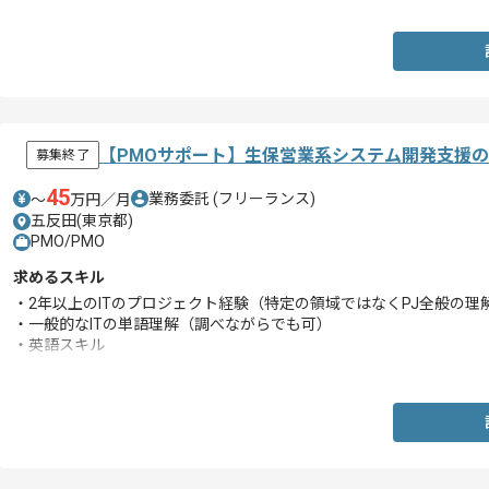
・サーバサイドの開発経験
・API連携の知見
【PMOサポート】生保営業系システム開発支援
募集終了
45
業務委託
(フリーランス)
〜
万円／月
五反田(東京都)
PMO/PMO
求めるスキル
・2年以上のITのプロジェクト経験（特定の領域ではなくPJ全般の理
・一般的なITの単語理解（調べながらでも可）
・英語スキル
・ドキュメンテーションスキル(主にPowerPoint、Excel)