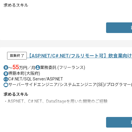
求めるスキル
・Vue.js、もしくはGo言語を用いた開発経験
【ASP.NET/C#.NET/フルリモート可】飲
募集終了
55
業務委託
(フリーランス)
〜
万円／月
堺筋本町(大阪府)
C#.NET/SQL Server/ASP.NET
サーバーサイドエンジニア/システムエンジニア(SE)/プログラマー(
求めるスキル
・ASP.NET、C#.NET、DataStageを用いた開発のご経験
・SQLServer2014での開発のご経験