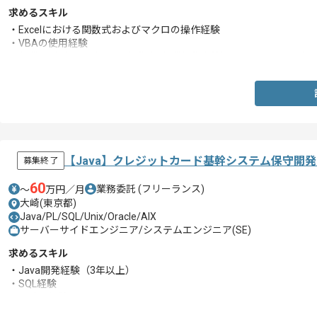
求めるスキル
・Excelにおける関数式およびマクロの操作経験
・VBAの使用経験
・作業エビデンス（テスト報告書/作業報告書等）のドキュメント作
【Java】クレジットカード基幹システム保守開
募集終了
60
業務委託
(フリーランス)
〜
万円／月
大崎(東京都)
Java/PL/SQL/Unix/Oracle/AIX
サーバーサイドエンジニア/システムエンジニア(SE)
求めるスキル
・Java開発経験（3年以上）
・SQL経験
・設計の経験