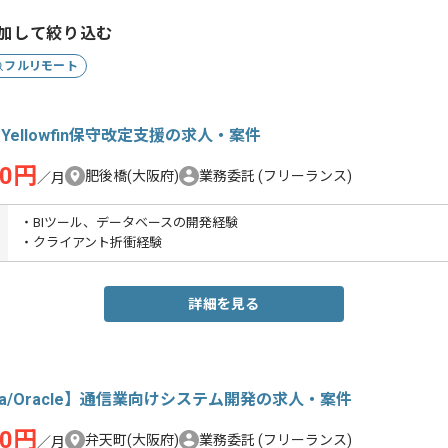
加して絞り込む
フルリモート
】Yellowfin保守改定支援の求人・案件
00円
肥後橋(大阪府)
業務委託
(フリーランス)
／月
・BIツール、データベースの開発経験
・クライアント折衝経験
詳細を見る
va/Oracle】通信業向けシステム開発の求人・案件
00円
弁天町(大阪府)
業務委託
(フリーランス)
／月