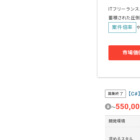
ITフリーラン
蓄積された圧倒
案件倍率
市場価
【C
募集終了
550,0
〜
開発環境
求めるスキル