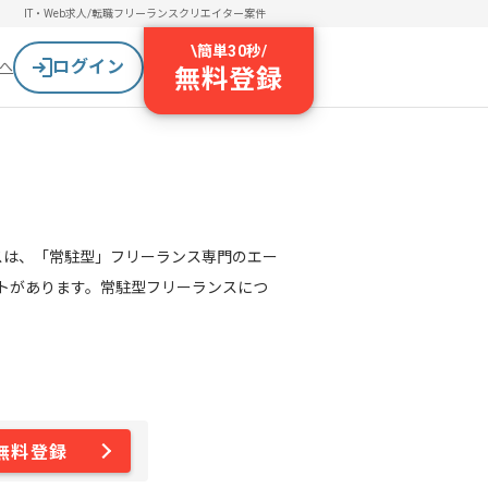
IT・Web求人/転職
フリーランスクリエイター案件
\
簡単30秒
/
ログイン
へ
無料登録
スは、「常駐型」フリーランス専門のエー
トがあります。常駐型フリーランスにつ
無料登録