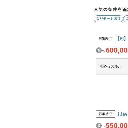
人気の条件を追
リモートあり
【BI
募集終了
600,0
〜
求めるスキル
【Ja
募集終了
550,0
〜