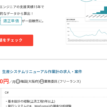
スエンジニアの支援実績15年で
的なデータから算出！
適正単価
や
が一目瞭然に。
値をチェック
#】生産システムリニューアル作業計の求人・案件
00円
梅田(大阪府)
業務委託
(フリーランス)
／月
C#
・基本設計の経験(上流工程5年以上)
・現行システム(C#、WinForms)の調査分析経験