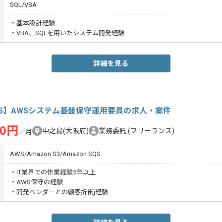
SQL/VBA
・基本設計経験
・VBA、SQLを用いたシステム開発経験
詳細を見る
S】AWSシステム基盤保守運用要員の求人・案件
00円
中之島(大阪府)
業務委託
(フリーランス)
／月
AWS/Amazon S3/Amazon SQS
・IT業界での作業経験5年以上
・AWS保守の経験
・開発ベンダーとの顧客折衝j経験