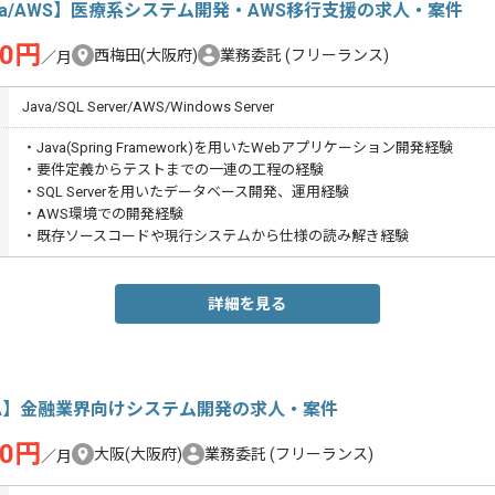
va/AWS】医療系システム開発・AWS移行支援の求人・案件
00円
西梅田(大阪府)
業務委託
(フリーランス)
／月
Java/SQL Server/AWS/Windows Server
・Java(Spring Framework)を用いたWebアプリケーション開発経験
・要件定義からテストまでの一連の工程の経験
・SQL Serverを用いたデータベース開発、運用経験
・AWS環境での開発経験
・既存ソースコードや現行システムから仕様の読み解き経験
詳細を見る
BA】金融業界向けシステム開発の求人・案件
00円
大阪(大阪府)
業務委託
(フリーランス)
／月