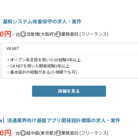
#】基幹システム改善保守の求人・案件
00円
淀屋橋(大阪府)
業務委託
(フリーランス)
／月
VB.NET
・オープン系言語を用いたSE経験5年以上
・C#.NETを用いた開発経験3年以上
・基本設計の経験がある(小規模でも可)
詳細を見る
ava】流通業界向け基盤アプリ開発設計構築の求人・案件
00円
越中島(東京都)
業務委託
(フリーランス)
／月