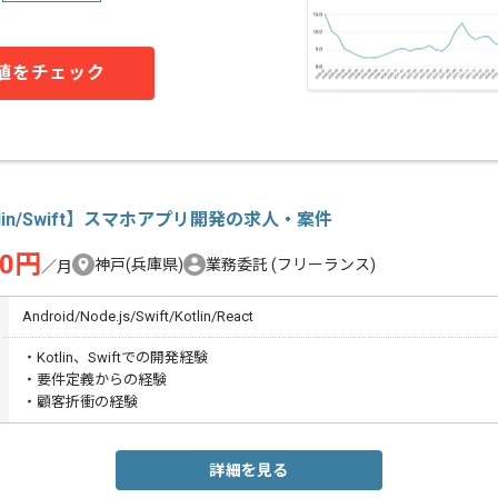
値をチェック
tlin/Swift】スマホアプリ開発の求人・案件
00円
神戸(兵庫県)
業務委託
(フリーランス)
／月
Android/Node.js/Swift/Kotlin/React
・Kotlin、Swiftでの開発経験
・要件定義からの経験
・顧客折衝の経験
詳細を見る