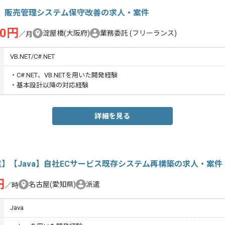
#】販売管理システム保守改善の求人・案件
00円
淀屋橋(大阪府)
業務委託
(フリーランス)
／月
VB.NET/C#.NET
・C#.NET、VB.NETを用いた開発経験
・基本設計以降の対応経験
詳細を見る
】【Java】自社ECサービス既存システム再構築の求人・案件
円
名古屋(愛知県)
派遣
／時
Java