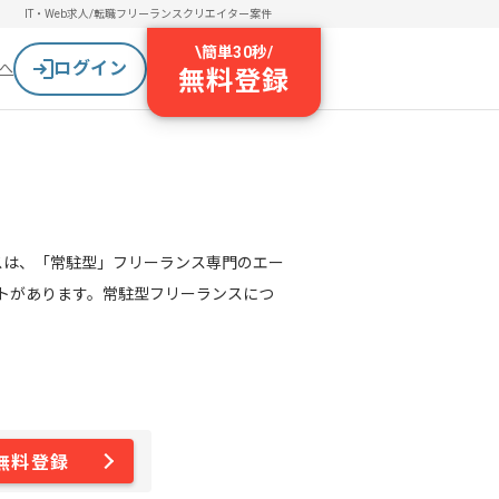
IT・Web求人/転職
フリーランスクリエイター案件
\
簡単30秒
/
ログイン
へ
無料登録
スは、「常駐型」フリーランス専門のエー
トがあります。常駐型フリーランスにつ
無料登録