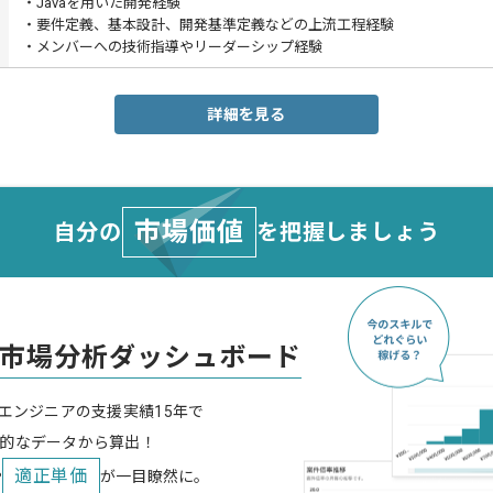
・Javaを用いた開発経験
・要件定義、基本設計、開発基準定義などの上流工程経験
・メンバーへの技術指導やリーダーシップ経験
詳細を見る
市場価値
自分の
を把握しましょう
市場分析ダッシュボード
スエンジニアの支援実績15年で
的なデータから算出！
適正単価
や
が一目瞭然に。