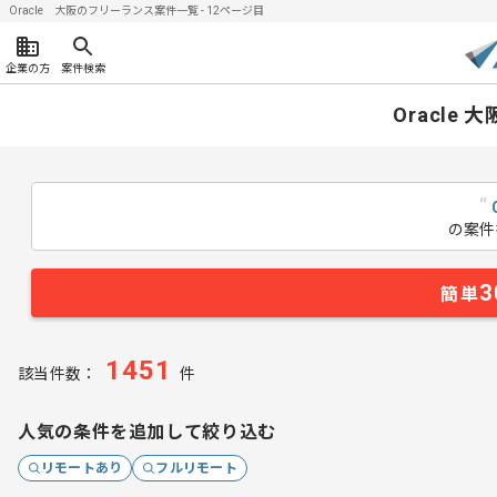
Oracle 大阪のフリーランス案件一覧 - 12ページ目
企業の方
案件検索
Oracle
“
の案件
3
簡単
1451
該当件数：
件
人気の条件を追加して絞り込む
リモートあり
フルリモート