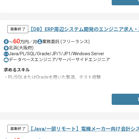
【DB】ERP周辺システム開発のエンジニア求人
募集終了
60
業務委託
(フリーランス)
〜
万円／月
北浜(大阪府)
Java/PL/SQL/Oracle/JP/1/JP1/Windows Server
データベースエンジニア/サーバーサイドエンジニア
求めるスキル
・PL/SQLまたはOracleを用いた製造、テスト経験
・PowerShellまたはJavaを用いたバッチ製造、テスト経験
【Java/一部リモート】電機メーカー向け会計
募集終了