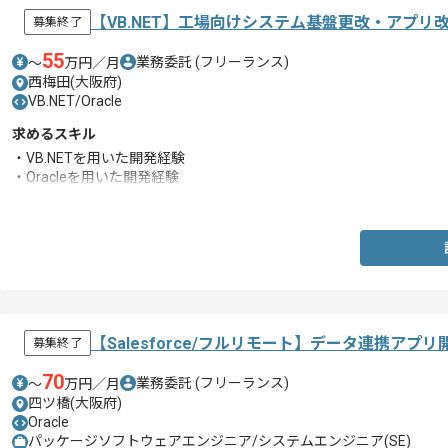
【VB.NET】工場向けシステム基盤更改・アプ
募集終了
55
業務委託
(フリーランス)
〜
万円／月
西梅田(大阪府)
VB.NET/Oracle
求めるスキル
・VB.NETを用いた開発経験
・Oracleを用いた開発経験
・サーバ関連の知見
【Salesforce/フルリモート】データ連携ア
募集終了
70
業務委託
(フリーランス)
〜
万円／月
四ツ橋(大阪府)
Oracle
パッケージソフトウェアエンジニア/システムエンジニア(SE)