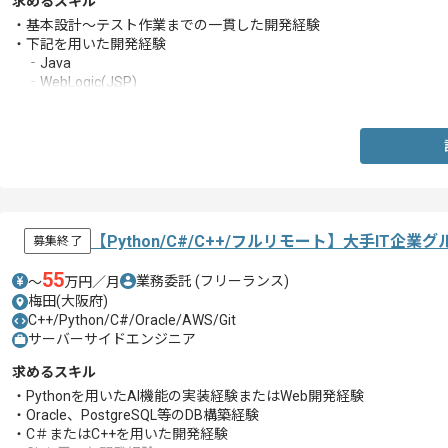
求めるスキル
・基本設計～テスト作業までの一貫した開発経験
・下記を用いた開発経験
‐Java
‐WebLogic(JSP)
‐OracleDB
【Python/C#/C++/フルリモート】大手I
募集終了
55
業務委託
(フリーランス)
〜
万円／月
梅田(大阪府)
C++/Python/C#/Oracle/AWS/Git
サーバーサイドエンジニア
求めるスキル
・Pythonを用いたAI機能の実装経験またはWeb開発経験
・Oracle、PostgreSQL等のDB構築経験
・C＃またはC++を用いた開発経験