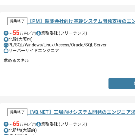
【PM】製薬会社向け基幹システム開発支援のエ
募集終了
55
業務委託
(フリーランス)
〜
万円／月
北巽(大阪府)
PL/SQL/Windows/Linux/Access/Oracle/SQL Server
サーバーサイドエンジニア
求めるスキル
・顧客との調整の実務経験
【VB.NET】工場向けシステム開発のエンジニア
募集終了
65
業務委託
(フリーランス)
〜
万円／月
北新地(大阪府)