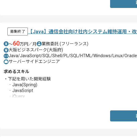
【Java】通信会社向け社内システム維持運用・
募集終了
60
業務委託
(フリーランス)
〜
万円／月
大阪ビジネスパーク(大阪府)
Java/JavaScript/SQL/Shell/PL/SQL/HTML/Windows/Linux/Oracl
サーバーサイドエンジニア
求めるスキル
・下記を用いた開発経験
‐Java(Spring)
‐JavaScript
‐jQuery
‐Oracle
‐SQL
・詳細設計以降の開発経験