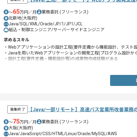
65
業務委託
(フリーランス)
〜
万円／月
北新地(大阪府)
Java/SQL/XML/Oracle/JP/1/JP1/JCL
組込・制御エンジニア/サーバーサイドエンジニア
求めるスキル
・Webアプリケーションの設計工程(要件定義から機能設計、テスト設
・Javaを用いたWebアプリケーションの開発工程(プログラム設計か
・設計工程(要件定義・機能設計等)の成果物作成経験がある
・SQLコーディングの経験
【Java/一部リモート】高速バス営業所改善業
募集終了
75
業務委託
(フリーランス)
〜
万円／月
大阪(大阪府)
Java/JavaScript/CSS/HTML/Linux/Oracle/MySQL/AWS