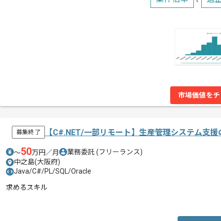
市場価値をチ
【C#.NET/一部リモート】生産管理システム支
募集終了
50
業務委託
(フリーランス)
〜
万円／月
中之島(大阪府)
Java/C#/PL/SQL/Oracle
求めるスキル
・C# Formsを用いた開発経験