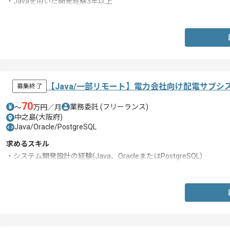
・Javaを用いた開発経験3年以上
・Oracleの知見
【Java/一部リモート】電力会社向け配電サブ
募集終了
70
業務委託
(フリーランス)
〜
万円／月
中之島(大阪府)
Java/Oracle/PostgreSQL
求めるスキル
・システム開発設計の経験(Java、OracleまたはPostgreSQL）
・仕様調整、進捗管理、設計レビューの経験