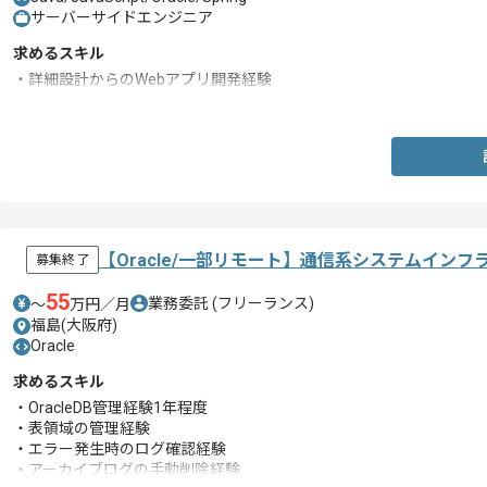
サーバーサイドエンジニア
求めるスキル
・詳細設計からのWebアプリ開発経験
・Javaの開発経験
【Oracle/一部リモート】通信系システムイン
募集終了
55
業務委託
(フリーランス)
〜
万円／月
福島(大阪府)
Oracle
求めるスキル
・OracleDB管理経験1年程度
・表領域の管理経験
・エラー発生時のログ確認経験
・アーカイブログの手動削除経験