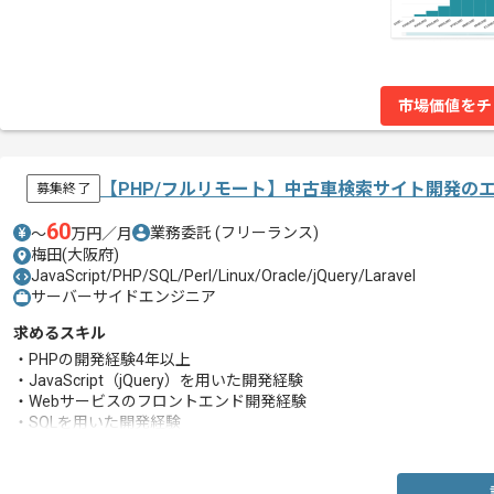
市場価値をチ
【PHP/フルリモート】中古車検索サイト開発の
募集終了
60
業務委託
(フリーランス)
〜
万円／月
梅田(大阪府)
JavaScript/PHP/SQL/Perl/Linux/Oracle/jQuery/Laravel
サーバーサイドエンジニア
求めるスキル
・PHPの開発経験4年以上
・JavaScript（jQuery）を用いた開発経験
・Webサービスのフロントエンド開発経験
・SQLを用いた開発経験
・Linux系コマンドの利用経験