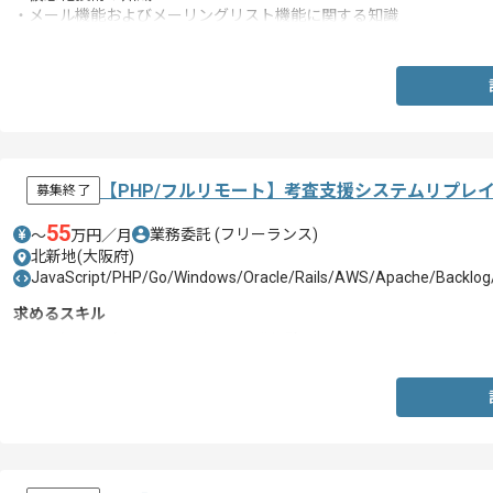
・メール機能およびメーリングリスト機能に関する知識
・DNS、SPF、DKIM、DMARCに関する知識
・設計書、試験結果報告書、納品書等のドキュメント作成経験
【PHP/フルリモート】考査支援システムリプレ
募集終了
55
業務委託
(フリーランス)
〜
万円／月
北新地(大阪府)
JavaScript/PHP/Go/Windows/Oracle/Rails/AWS/Apache/Backlog/
求めるスキル
・PHP(Laravel)、Vue.jsを用いた開発経験