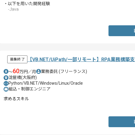
・以下を用いた開発経験
-Java
-SQL
【VB.NET/UiPath/一部リモート】RPA業務
募集終了
60
業務委託
(フリーランス)
〜
万円／月
淀屋橋(大阪府)
Python/VB.NET/Windows/Linux/Oracle
組込・制御エンジニア
求めるスキル
・VB.NETを用いた開発経験