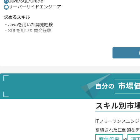
Java/SQL/Oracle
サーバーサイドエンジニア
求めるスキル
・Javaを用いた開発経験
・SQLを用いた開発経験
・Oracleを用いた開発経験
市場
自分の
スキル別市
ITフリーランスエンジ
蓄積された圧倒的なデ
案件倍率
適
や