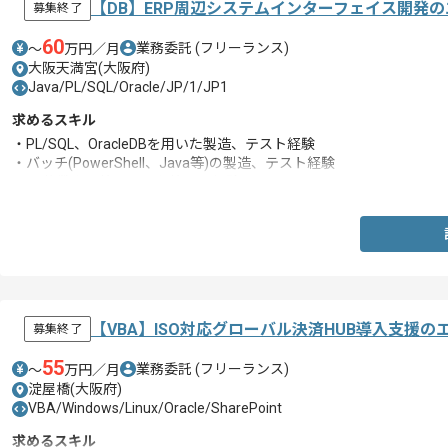
【DB】ERP周辺システムインターフェイス開発
募集終了
60
業務委託
(フリーランス)
〜
万円／月
大阪天満宮(大阪府)
Java/PL/SQL/Oracle/JP/1/JP1
求めるスキル
・PL/SQL、OracleDBを用いた製造、テスト経験
・バッチ(PowerShell、Java等)の製造、テスト経験
・PG複数名の管理、工程管理の経験
【VBA】ISO対応グローバル決済HUB導入支援
募集終了
55
業務委託
(フリーランス)
〜
万円／月
淀屋橋(大阪府)
VBA/Windows/Linux/Oracle/SharePoint
求めるスキル