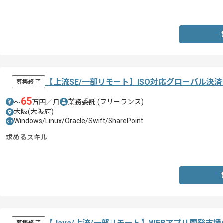
・Web、オープン系システム開発経験3年以上
【上流SE/一部リモート】ISO対応グローバル決
募集終了
65
業務委託
(フリーランス)
〜
万円／月
大阪(大阪府)
Windows/Linux/Oracle/Swift/SharePoint
求めるスキル
・Web、オープン系システム開発経験3年以上
【Java/上流/一部リモート】WEBアプリ開発
募集終了