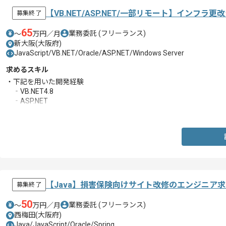
【VB.NET/ASP.NET/一部リモート】インフ
募集終了
65
業務委託
(フリーランス)
〜
万円／月
新大阪(大阪府)
JavaScript/VB.NET/Oracle/ASP.NET/Windows Server
求めるスキル
・下記を用いた開発経験
‐VB.NET4.8
‐ASP.NET
‐JavaScript
【Java】損害保険向けサイト改修のエンジニア
募集終了
50
業務委託
(フリーランス)
〜
万円／月
西梅田(大阪府)
Java/JavaScript/Oracle/Spring