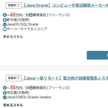
【Java/Oracle】コンピュータ周辺機器メー
募集終了
65
業務委託
(フリーランス)
〜
万円／月
新大阪(大阪府)
Java/PL/SQL/Oracle
サーバーサイドエンジニア
求めるスキル
・Javaを用いた開発経験
【Java/一部リモート】電力向け設備管理系シ
募集終了
55
業務委託
(フリーランス)
〜
万円／月
中之島(大阪府)
Java/COBOL/Oracle/Jenkins
求めるスキル