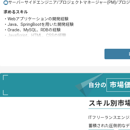
サーバーサイドエンジニア/プロジェクトマネージャー(PM)/プロジェ
求めるスキル
・Webアプリケーションの開発経験
・Java、SpringBootを用いた開発経験
・Oracle、MySQL、RDBの経験
・JavaScript、HTML、CSSの経験
・Linux、Javaに関する基本的な知識
市場
自分の
スキル別市
ITフリーランスエンジ
蓄積された圧倒的なデ