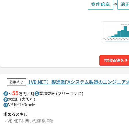
案件倍率
適
や
市場価値をチ
【VB.NET】製造業FAシステム製造のエンジニア
募集終了
55
業務委託
(フリーランス)
〜
万円／月
大国町(大阪府)
VB.NET/Oracle
求めるスキル
・VB.NETを用いた開発経験
・Oracleを用いた開発経験