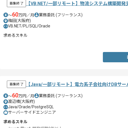
【VB.NET/一部リモート】物流システム構築開
募集終了
60
業務委託
(フリーランス)
〜
万円／月
梅田(大阪府)
VB.NET/PL/SQL/Oracle
求めるスキル
・VB.NETを用いた開発経験
【Java/一部リモート】電力系子会社向けDB
募集終了
60
業務委託
(フリーランス)
〜
万円／月
渡辺橋(大阪府)
Java/Oracle/PostgreSQL
サーバーサイドエンジニア
求めるスキル