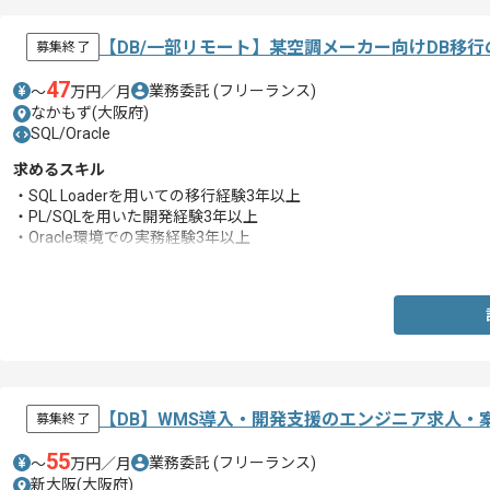
【DB/一部リモート】某空調メーカー向けDB移
募集終了
47
業務委託
(フリーランス)
〜
万円／月
なかもず(大阪府)
SQL/Oracle
求めるスキル
・SQL Loaderを用いての移行経験3年以上
・PL/SQLを用いた開発経験3年以上
・Oracle環境での実務経験3年以上
・ドキュメント対応経験3年以上
【DB】WMS導入・開発支援のエンジニア求人・
募集終了
55
業務委託
(フリーランス)
〜
万円／月
新大阪(大阪府)