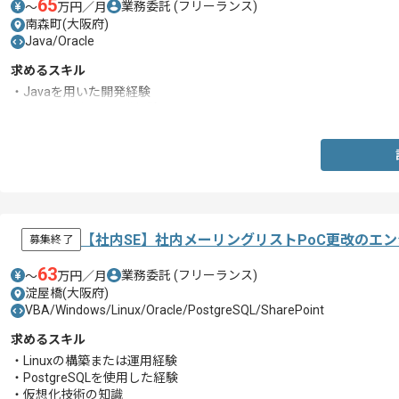
65
業務委託
(フリーランス)
〜
万円／月
南森町(大阪府)
Java/Oracle
求めるスキル
・Javaを用いた開発経験
・Oracleを用いた開発経験
【社内SE】社内メーリングリストPoC更改のエ
募集終了
63
業務委託
(フリーランス)
〜
万円／月
淀屋橋(大阪府)
VBA/Windows/Linux/Oracle/PostgreSQL/SharePoint
求めるスキル
・Linuxの構築または運用経験
・PostgreSQLを使用した経験
・仮想化技術の知識