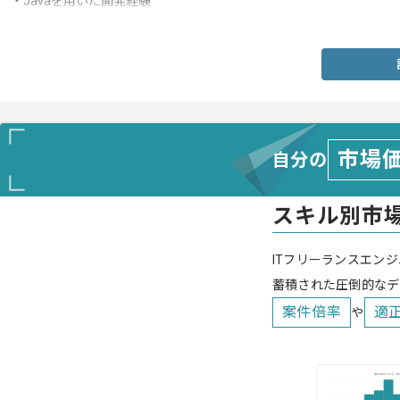
・Javaを用いた開発経験
・Oracle環境下での開発経験
市場
自分の
スキル別市
ITフリーランスエンジ
蓄積された圧倒的なデ
案件倍率
適
や