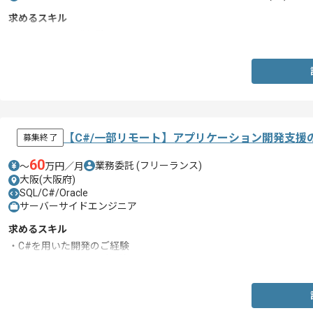
求めるスキル
・Salesforce開発経験
【C#/一部リモート】アプリケーション開発支援
募集終了
60
業務委託
(フリーランス)
〜
万円／月
大阪(大阪府)
SQL/C#/Oracle
サーバーサイドエンジニア
求めるスキル
・C#を用いた開発のご経験
・SEとして参画したご経験