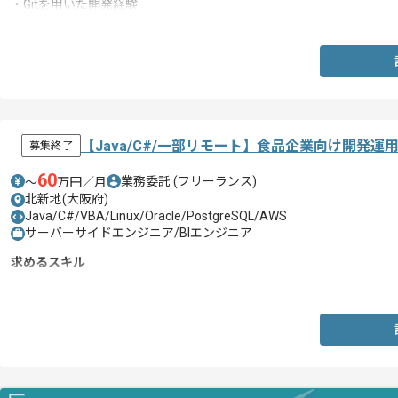
・Gitを用いた開発経験
・AWS環境下での開発経験
【Java/C#/一部リモート】食品企業向け開発
募集終了
60
業務委託
(フリーランス)
〜
万円／月
北新地(大阪府)
Java/C#/VBA/Linux/Oracle/PostgreSQL/AWS
サーバーサイドエンジニア/BIエンジニア
求めるスキル
・Javaを用いた設計以降の開発経験