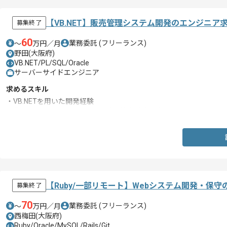
【VB.NET】販売管理システム開発のエンジニア
募集終了
60
業務委託
(フリーランス)
〜
万円／月
野田(大阪府)
VB.NET/PL/SQL/Oracle
サーバーサイドエンジニア
求めるスキル
・VB.NETを用いた開発経験
・業務システム開発にて詳細設計～結合試験経験
【Ruby/一部リモート】Webシステム開発・保
募集終了
70
業務委託
(フリーランス)
〜
万円／月
西梅田(大阪府)
Ruby/Oracle/MySQL/Rails/Git