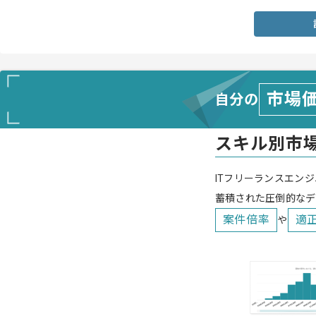
市場
自分の
スキル別市
ITフリーランスエンジ
蓄積された圧倒的なデ
案件倍率
適
や