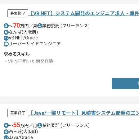
【VB.NET】システム開発のエンジニア求人・案
募集終了
70
業務委託
(フリーランス)
〜
万円／月
なんば(大阪府)
VB.NET/Oracle
サーバーサイドエンジニア
求めるスキル
・VB.NET用いた開発経験
・Oracleを用いた開発経験
【Java/一部リモート】見積書システム開発のエ
募集終了
55
業務委託
(フリーランス)
〜
万円／月
西三荘(大阪府)
Java/Oracle