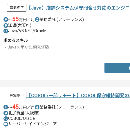
【Java】店舗システム保守問合せ対応のエンジ
募集終了
55
業務委託
(フリーランス)
〜
万円／月
江坂(大阪府)
Java/VB.NET/Oracle
求めるスキル
・Javaを用いた開発経験
・Oracleを使用した経験
【COBOL/一部リモート】COBOL保守維持開発
募集終了
45
業務委託
(フリーランス)
〜
万円／月
北加賀屋(大阪府)
COBOL/Oracle
サーバーサイドエンジニア