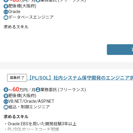
〜
万円／月
肥後橋(大阪府)
Oracle
データベースエンジニア
求めるスキル
・Oracleを用いた運用経験
【PL/SQL】社内システム保守開発のエンジニア
募集終了
60
業務委託
(フリーランス)
〜
万円／月
肥後橋(大阪府)
VB.NET/Oracle/ASP.NET
組込・制御エンジニア
求めるスキル
・Oracle EBSを用いた開発経験3年以上
・PL/SQLのソースコード知識