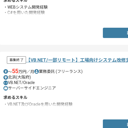
求めるスキル
・WEBシステム開発経験
・C#を用いた開発経験
・JavaScriptを用いた開発経験
【VB.NET/一部リモート】工場向けシステム改
募集終了
55
業務委託
(フリーランス)
〜
万円／月
北浜(大阪府)
VB.NET/Oracle
サーバーサイドエンジニア
求めるスキル
・VB.NET及びOracleを用いた開発経験
・詳細設計、製造の実務経験3年以上