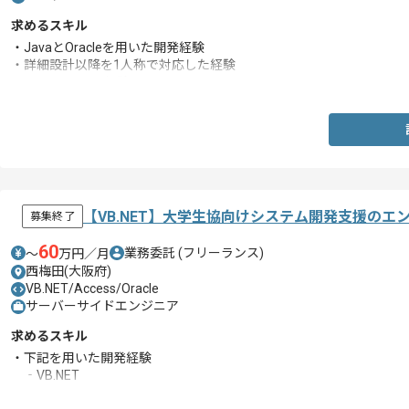
求めるスキル
・JavaとOracleを用いた開発経験
・詳細設計以降を1人称で対応した経験
・PGのフォロー経験
【VB.NET】大学生協向けシステム開発支援のエ
募集終了
60
業務委託
(フリーランス)
〜
万円／月
西梅田(大阪府)
VB.NET/Access/Oracle
サーバーサイドエンジニア
求めるスキル
・下記を用いた開発経験
‐VB.NET
‐Oracle