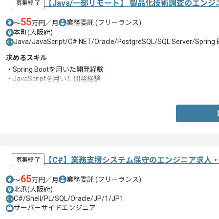
【Java/一部リモート】 製品化技術調査のエン
募集終了
55
業務委託
(フリーランス)
〜
万円／月
本町(大阪府)
Java/JavaScript/C#.NET/Oracle/PostgreSQL/SQL Server/Spring 
求めるスキル
・Spring Bootを用いた開発経験
・JavaScriptを用いた開発経験
・SQL 、Oracle、PostgreSQLのいずれかを用いた開発経験
【C#】業務支援システム保守のエンジニア求人
募集終了
65
業務委託
(フリーランス)
〜
万円／月
北浜(大阪府)
C#/Shell/PL/SQL/Oracle/JP/1/JP1
サーバーサイドエンジニア