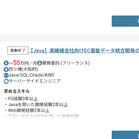
・C#を用いた開発経験3年以上
【Java】某繊維会社向けEC基盤データ統合開発
募集終了
55
業務委託
(フリーランス)
〜
万円／月
四ツ橋(大阪府)
Java/SQL/Oracle/AWS
サーバーサイドエンジニア
求めるスキル
・PG経験3年以上
・Javaを用いた開発経験2年以上
・Web開発経験2年以上
・下記いずれかのFWを用いた開発経験
-SpringBoot
-Struts
-Seasar2