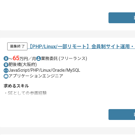
・会計関係の業務知識
【PHP/Linux/一部リモート】会員制サイト運
募集終了
65
業務委託
(フリーランス)
〜
万円／月
肥後橋(大阪府)
JavaScript/PHP/Linux/Oracle/MySQL
アプリケーションエンジニア
求めるスキル
・SEとしての参画経験
・BtoCの開発経験