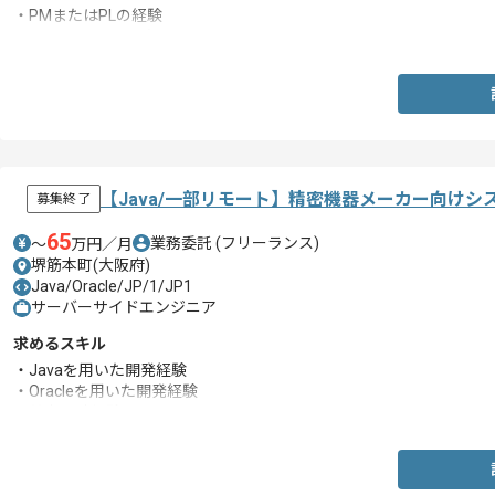
・PMまたはPLの経験
・Java、VB.NETの知見
【Java/一部リモート】精密機器メーカー向け
募集終了
65
業務委託
(フリーランス)
〜
万円／月
堺筋本町(大阪府)
Java/Oracle/JP/1/JP1
サーバーサイドエンジニア
求めるスキル
・Javaを用いた開発経験
・Oracleを用いた開発経験
・基本設計経験