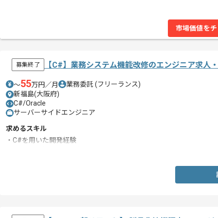
市場価値をチ
【C#】業務システム機能改修のエンジニア求人
募集終了
55
業務委託
(フリーランス)
〜
万円／月
新福島(大阪府)
C#/Oracle
サーバーサイドエンジニア
求めるスキル
・C#を用いた開発経験
・Oracle環境下での経験