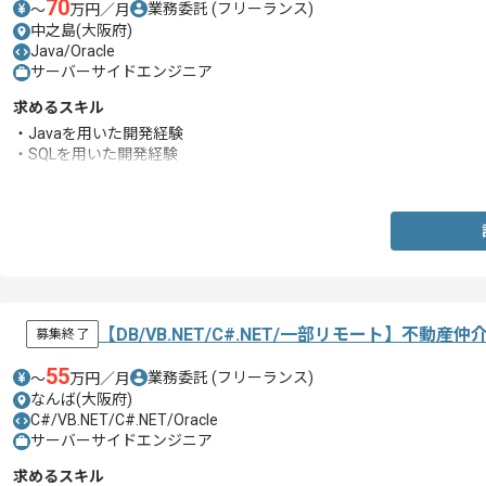
70
業務委託
(フリーランス)
〜
万円／月
中之島(大阪府)
Java/Oracle
サーバーサイドエンジニア
求めるスキル
・Javaを用いた開発経験
・SQLを用いた開発経験
・JavaScriptに関する知見
【DB/VB.NET/C#.NET/一部リモート】不
募集終了
55
業務委託
(フリーランス)
〜
万円／月
なんば(大阪府)
C#/VB.NET/C#.NET/Oracle
サーバーサイドエンジニア
求めるスキル