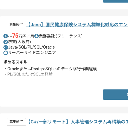
・SQLでのテーブル参照及び作成経験
【Java】国民健康保険システム標準化対応のエ
募集終了
75
業務委託
(フリーランス)
〜
万円／月
堺東(大阪府)
Java/SQL/PL/SQL/Oracle
サーバーサイドエンジニア
求めるスキル
・OracleまたはPostgreSQLへのデータ移行作業経験
・PL/SQLまたはSQLの経験
・Javaを用いた開発経験
【C#/一部リモート】人事管理システム再構築の
募集終了