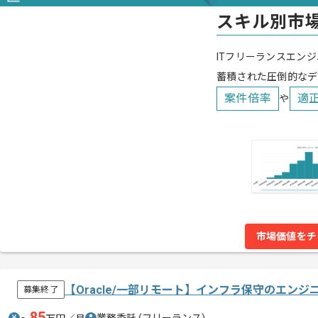
スキル別市
ITフリーランスエンジ
蓄積された圧倒的なデ
案件倍率
適
や
市場価値をチ
【Oracle/一部リモート】インフラ保守のエンジ
募集終了
85
業務委託
(フリーランス)