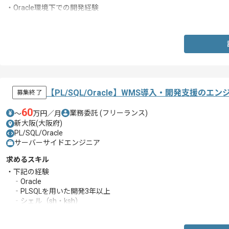
・Oracle環境下での開発経験
・VB.NETまたはC#.NETを用いた開発経験
【PL/SQL/Oracle】WMS導入・開発支援のエ
募集終了
60
業務委託
(フリーランス)
〜
万円／月
新大阪(大阪府)
PL/SQL/Oracle
サーバーサイドエンジニア
求めるスキル
・下記の経験
‐Oracle
‐PLSQLを用いた開発3年以上
‐シェル（sh・ksh）
‐システム開発5年以上
‐移行経験