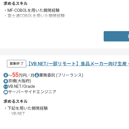
求めるスキル
・MF-COBOLを用いた開発経験
・富士通COBOLを用いた開発経験
・Oracleを用いた開発経験
【VB.NET/一部リモート】食品メーカー向け
募集終了
55
業務委託
(フリーランス)
〜
万円／月
京橋(大阪府)
VB.NET/Oracle
サーバーサイドエンジニア
求めるスキル
・下記を用いた開発経験
‐VB.NET
‐Oracle