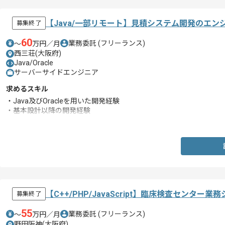
【Java/一部リモート】見積システム開発のエン
募集終了
60
業務委託
(フリーランス)
〜
万円／月
西三荘(大阪府)
Java/Oracle
サーバーサイドエンジニア
求めるスキル
・Java及びOracleを用いた開発経験
・基本設計以降の開発経験
・PGのフォロー経験
【C++/PHP/JavaScript】臨床検査センタ
募集終了
55
業務委託
(フリーランス)
〜
万円／月
野田阪神(大阪府)