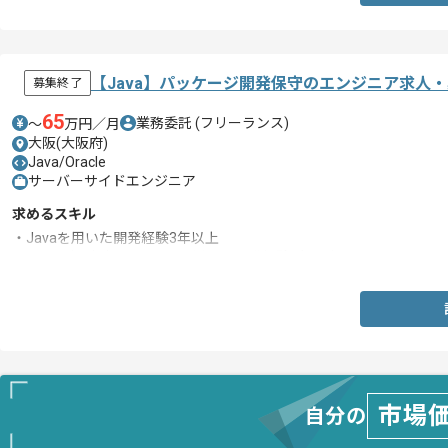
【Java】パッケージ開発保守のエンジニア求人
募集終了
65
業務委託
(フリーランス)
〜
万円／月
大阪(大阪府)
Java/Oracle
サーバーサイドエンジニア
求めるスキル
・Javaを用いた開発経験3年以上
・Oracleなどデータベースを用いた開発経験1年以上
市場
自分の