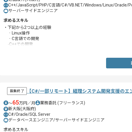
C++/JavaScript/PHP/C言語/C#/VB.NET/Windows/Linux/Oracle/P
サーバーサイドエンジニア
求めるスキル
・下記から2つ以上の経験
‐Linux操作
‐C言語での開発
-C++での開発
-JavaScriptでの開発
-PHPでの開発
‐SQLでの開発
【C#/一部リモート】経理システム開発支援のエ
募集終了
65
業務委託
(フリーランス)
〜
万円／月
新大阪(大阪府)
C#/Oracle/SQL Server
データベースエンジニア/サーバーサイドエンジニア
求めるスキル