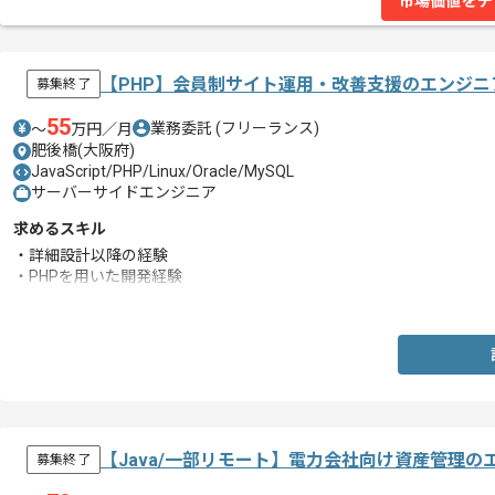
市場価値をチ
【PHP】会員制サイト運用・改善支援のエンジニ
募集終了
55
業務委託
(フリーランス)
〜
万円／月
肥後橋(大阪府)
JavaScript/PHP/Linux/Oracle/MySQL
サーバーサイドエンジニア
求めるスキル
・詳細設計以降の経験
・PHPを用いた開発経験
・BtoCのWebシステム開発経験
【Java/一部リモート】電力会社向け資産管理
募集終了