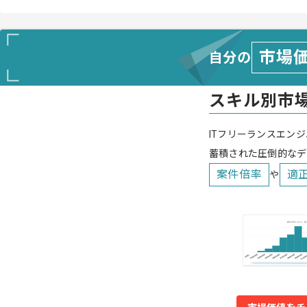
市場
自分の
スキル別市
ITフリーランスエンジ
蓄積された圧倒的なデ
案件倍率
適
や