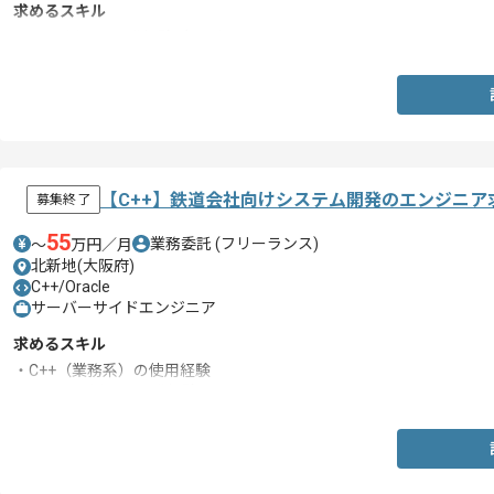
求めるスキル
・C#を用いた開発経験2年以上
【C++】鉄道会社向けシステム開発のエンジニア
募集終了
55
業務委託
(フリーランス)
〜
万円／月
北新地(大阪府)
C++/Oracle
サーバーサイドエンジニア
求めるスキル
・C++（業務系）の使用経験
・Oracleを用いた開発経験