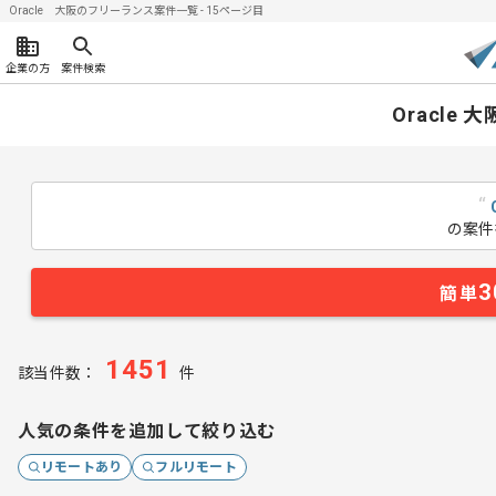
Oracle 大阪のフリーランス案件一覧 - 15ページ目
企業の方
案件検索
Oracle
“
の案件
3
簡単
1451
該当件数：
件
人気の条件を追加して絞り込む
リモートあり
フルリモート