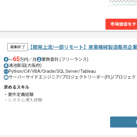
市場価値をチ
【開発上流/一部リモート】産業機械製造販売企
募集終了
65
業務委託
(フリーランス)
〜
万円／月
鴻池新田(大阪府)
Python/C#/VBA/Oracle/SQL Server/Tableau
サーバーサイドエンジニア/プロジェクトリーダー(PL)/プロジェクト
求めるスキル
・要件定義経験
・システム導入経験
・基幹システム運用保守業務経験