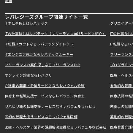
愛知
レバレジーズグループ関連サイト一覧
ITの仕事探しはレバテック
クリエイター
ITの仕事探しはレバテック（フリーランス向けサービス紹介）
ITの仕事探
IT転職スカウトならレバテックダイレクト
IT転職なら
ITエンジニア就活ならレバテックルーキー
フリーランス
フリーランスの案件探しならフリーランスHub
プログラミン
オンライン診療ならレバクリ
医療・ヘルス
介護職の転職・派遣サービスならレバウェル介護
看護師の転職
保育士の転職支援サービスならレバウェル保育士
医療技師の転
リハビリ職の転職支援サービスならレバウェルリハビリ
栄養士の転職
医師の転職支援サービスならレバウェル医師
薬剤師の転職
医療・ヘルスケア業界の課題解決支援ならレバウェル株式会社
医療看護介護の