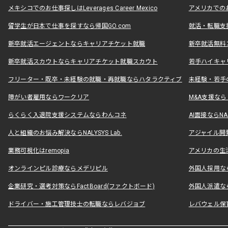
メキシコでのお仕事探しはLeverages Career Mexico
アメリカでのお仕事
留学生が日本で仕事を探すなら帰国GO.com
就活・転職支
新卒就活エージェントならキャリアチケット就職
新卒就活無料
新卒就活スカウトならキャリアチケット就職スカウト
若手ハイキャ
フリーター・既卒・未経験の就職・再就職ならハタラクティブ
未経験・若手
障がい者雇用ならワークリア
M&A支援な
らくらく入退院支援システムならわんコネ
AI面接ならNAL
人と組織のお悩み解決ならNALYSYS Lab.
アジャイル開発なら
業務可視化はremopia
アメリカの生活
オンラインピル診療ならメデリピル
外国人採用ならLe
企業研究・選考対策ならFactBoard(ファクトボード)
外国人派遣なら
ドライバー・施工管理技士の転職ならレバジョブ
レバウェル保