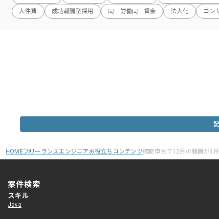
人件費
成功報酬型採用
同一労働同一賃金
法人化
コン
HOME
フリーランスエンジニアお役立ちコンテンツ
確定申告で12月の報酬が1
案件検索
スキル
Java