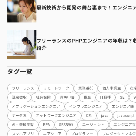
最新技術から開発の舞台裏まで！エンジニ
フリーランスのPHPエンジニアの年収は？
紹介
タグ一覧
フリーランス
リモートワーク
業務委託
個人事業主
在
源泉徴収
社会保険
青色申告
税金
IT職種
SE
アプリケーションエンジニア
インフラエンジニア
エンジニア職
データ系
ネットワークエンジニア
C系
java
javascript
AI・機械学習
RPA
SES契約
エージェント
エンジニア採
スマホアプリ
ニアショア
プログラマー
プロジェクトマネジ