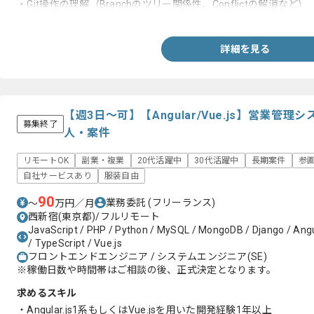
・Git操作の理解（Branchのツリー関係性、Conflictの解消など）
・Linux OSスキル（基本的なコマンド操作ができること）
詳細を見る
【週3日～可】【Angular/Vue.js】営業管
募集終了
人・案件
リモートOK
副業・複業
20代活躍中
30代活躍中
長期案件
参
自社サービスあり
服装自由
90
業務委託
(フリーランス)
〜
万円／月
西新宿(東京都)/フルリモート
JavaScript / PHP / Python / MySQL / MongoDB / Django / Angu
/ TypeScript / Vue.js
フロントエンドエンジニア / システムエンジニア(SE)
※稼働日数や時間帯はご相談の後、正式決定となります。
求めるスキル
・Angular.js1系もしくはVue.jsを用いた開発経験1年以上