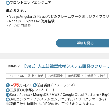
フロントエンドエンジニア
求めるスキル
・Vue.js,AngularJS,Reactなどのフレームワークおよびラ
・Node.js + Expressの使用経験
・Gitの使用経験
・複数人での開発経験
詳細を見る
【SRE】人工知能型教材システム開発のフリー
募集終了
リモートOK
副業・複業
20代活躍中
30代活躍中
新規立ち上げ
95
業務委託
(フリーランス)
〜
万円／月
五反田(東京都)/フルリモート
Scala / Linux / MongoDB / AWS / Google Cloud Platform / Big
SREエンジニア / システムエンジニア(SE) / プログラマー(PG)
※稼働日数や時間帯はご相談の後、正式決定となります。