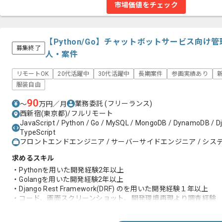
市場価値をチェック
【Python/Go】チャットボットサービス向
募集終了
人・案件
リモートOK
20代活躍中
30代活躍中
長期案件
参画実績あり
服装自由
90
業務委託
(フリーランス)
〜
万円／月
西新宿(東京都)/フルリモート
JavaScript / Python / Go / MySQL / MongoDB / DynamoDB / Dja
TypeScript
フロントエンドエンジニア / サーバーサイドエンジニア / システ
求めるスキル
・Pythonを用いた開発経験2年以上
・Golangを用いた開発経験2年以上
・Django Rest Framework(DRF) のを用いた開発経験１年以上
・コード、画面スクリーンショット、開発環境再現より調査経験
・コード上の問題点の指摘・改善案の提案・改修経験
・Linux OSの知見（基本的なコマンド操作ができること）