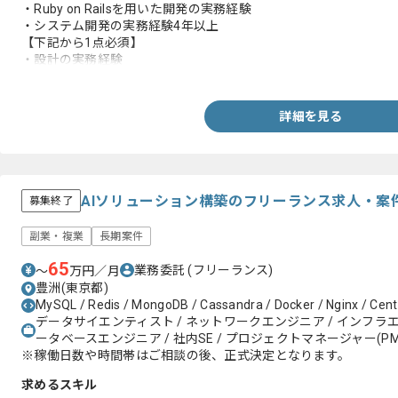
・Ruby on Railsを用いた開発の実務経験
・システム開発の実務経験4年以上
【下記から1点必須】
・設計の実務経験
・React.jsの実務経験
・Reduxの実務経験
・CREの実務経験
詳細を見る
・Swaggerの実務経験
・API開発の実務経験
・Gitを用いたスクラム開発の実務経験
・システムメンテナンスの実務経験
・ユーザ起点の問い合わせ対応の実務経験
AIソリューション構築のフリーランス求人・案
募集終了
・運用改善の実務経験
・コードでの仕様把握と調査の実務経験
副業・複業
長期案件
・非エンジニアと協議しながらプロジェクトを進めた実務経験
65
業務委託
(フリーランス)
〜
万円／月
豊洲(東京都)
MySQL / Redis / MongoDB / Cassandra / Docker / Nginx / Cen
データサイエンティスト / ネットワークエンジニア / インフラエン
ータベースエンジニア / 社内SE / プロジェクトマネージャー(PM
※稼働日数や時間帯はご相談の後、正式決定となります。
求めるスキル