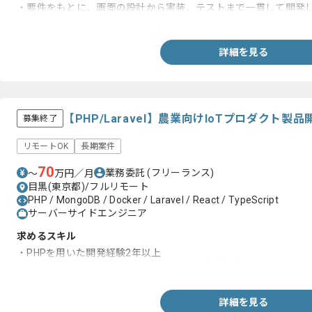
・要件をもとに、画面の設計から実装、テストまで一貫して開発
・Git操作の理解（Branchのツリー関係性、Conflictの解消など）
・HTML、CSS、 JavaScriptの使用経験
・Linux OSスキル（基本的なコマンド操作ができること）
詳細を見る
・RDBMSを用いた開発経験
【PHP/Laravel】農業向けIoTプロダクト
募集終了
リモートOK
長期案件
70
業務委託
(フリーランス)
〜
万円／月
目黒(東京都)/フルリモート
PHP / MongoDB / Docker / Laravel / React / TypeScript
サーバーサイドエンジニア
求めるスキル
・PHPを用いた開発経験2年以上
・Laravel等フレームワークを使用した開発経験1年以上
詳細を見る