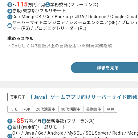
115
業務委託
(フリーランス)
〜
万円／月
赤坂(東京都)/フルリモート
Go / MongoDB / Git / Backlog / JIRA / Redmine / Google Cloud
サーバーサイドエンジニア / システムエンジニア(SE) / プロジェ
マー(PG) / プロジェクトリーダー(PL)
求めるスキル
・Goもしくは3種類以上の言語を用いた開発実務経験
・Gitを用いた開発実務経験
詳細を見る
【Java】ゲームアプリ向けサーバーサイド開
募集終了
リモートOK
20代活躍中
30代活躍中
長期案件
急募
85
業務委託
(フリーランス)
〜
万円／月
若林(東京都)/一部リモート
C++ / Java / Go / Android / MySQL / SQL Server / Redis / Mon