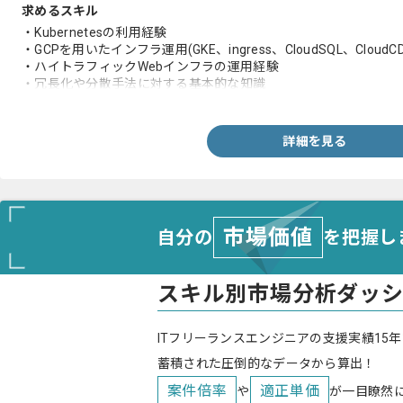
求めるスキル
・Kubernetesの利用経験
・GCPを用いたインフラ運用(GKE、ingress、CloudSQL、CloudCDN
・ハイトラフィックWebインフラの運用経験
・冗長化や分散手法に対する基本的な知識
・ログ解析、モニタリング自動化
・サービスの健全性のモニタリング・アラートシステムの開発、
・ScalaもしくはPythonを用いた開発経験
詳細を見る
市場価値
自分の
を把握し
スキル別市場分析ダッ
ITフリーランスエンジニアの支援実績15年
蓄積された圧倒的なデータから算出！
案件倍率
適正単価
や
が一目瞭然