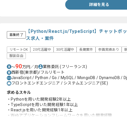
詳細を見る
【Python/React.js/TypeScript】チ
募集終了
ス求人・案件
リモートOK
20代活躍中
30代活躍中
長期案件
参画実績あり
服装自由
90
業務委託
(フリーランス)
〜
万円／月
西新宿(東京都)/フルリモート
JavaScript / Python / Go / MySQL / MongoDB / DynamoDB / Dja
フロントエンドエンジニア / システムエンジニア(SE)
求めるスキル
・Pythonを用いた開発経験2年以上
・TypeScriptを用いた開発経験1年以上
・React.jsを用いた開発経験1年以上
・Webアプリケーションフレームワークを用いた開発経験
・セキュリティ周り（特にCreditCard取り扱い）についての知見
・要件をもとに、画面の設計から実装・テストまで一貫して対応