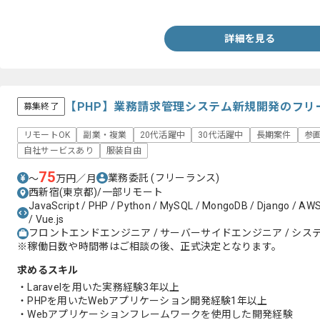
・RDBの経験
詳細を見る
【PHP】業務請求管理システム新規開発のフリ
募集終了
リモートOK
副業・複業
20代活躍中
30代活躍中
長期案件
参
自社サービスあり
服装自由
75
業務委託
(フリーランス)
〜
万円／月
西新宿(東京都)/一部リモート
JavaScript / PHP / Python / MySQL / MongoDB / Django / AWS /
/ Vue.js
フロントエンドエンジニア / サーバーサイドエンジニア / システ
※稼働日数や時間帯はご相談の後、正式決定となります。
求めるスキル
・Laravelを用いた実務経験3年以上
・PHPを用いたWebアプリケーション開発経験1年以上
・Webアプリケーションフレームワークを使用した開発経験