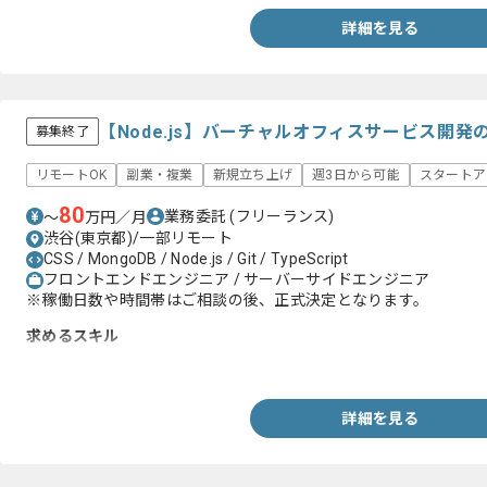
詳細を見る
【Node.js】バーチャルオフィスサービス開
募集終了
リモートOK
副業・複業
新規立ち上げ
週3日から可能
スタートア
80
業務委託
(フリーランス)
〜
万円／月
渋谷(東京都)/一部リモート
CSS / MongoDB / Node.js / Git / TypeScript
フロントエンドエンジニア / サーバーサイドエンジニア
※稼働日数や時間帯はご相談の後、正式決定となります。
求めるスキル
・Node.jsの経験2年以上
詳細を見る