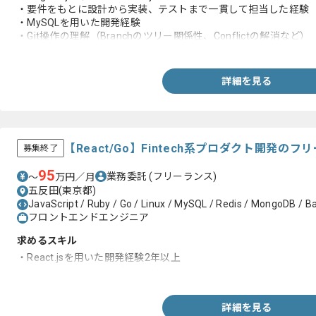
・要件をもとに設計から実装、テストまで一貫して担当した経験
・MySQLを用いた開発経験
・Git操作の理解（Branchのツリー関係性、Conflictの解消など）
・Linux OSスキル（基本的なコマンド操作ができること）
詳細を見る
【React/Go】Fintech系プロダクト開発の
募集終了
95
業務委託
(フリーランス)
〜
万円／月
五反田(東京都)
JavaScript / Ruby / Go / Linux / MySQL / Redis / MongoDB / B
フロントエンドエンジニア
求めるスキル
・React.jsを用いた開発経験2年以上
・サーバサイドの開発実務経験
詳細を見る