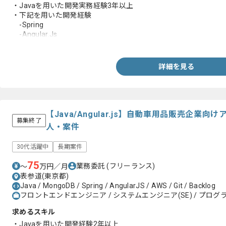
・Javaを用いた開発実務経験3年以上
・下記を用いた開発経験
-Spring
-Angular.Js
-AWS
-Git
詳細を見る
【Java/Angular.js】自動車用品販売企業
募集終了
人・案件
30代活躍中
長期案件
75
業務委託
(フリーランス)
〜
万円／月
表参道(東京都)
Java / MongoDB / Spring / AngularJS / AWS / Git / Backlog
フロントエンドエンジニア / システムエンジニア(SE) / プログラ
求めるスキル
・Javaを用いた開発経験2年以上