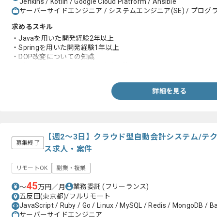
Jenkins / Kotlin / Google Cloud Platform / Ansible
サーバーサイドエンジニア / システムエンジニア(SE) / プログラ
求めるスキル
・Javaを用いた開発経験2年以上
・Springを用いた開発経験1年以上
・DOP改変についての知識
・パフォーマンスチェックの実務経験
詳細を見る
【週2～3日】クラウド型自動会計システム/テ
募集終了
ス求人・案件
リモートOK
副業・複業
45
業務委託
(フリーランス)
〜
万円／月
五反田(東京都)/フルリモート
JavaScript / Ruby / Go / Linux / MySQL / Redis / MongoDB / B
サーバーサイドエンジニア