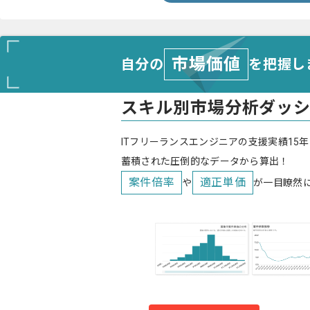
市場価値
自分の
を把握し
スキル別市場分析ダッ
ITフリーランスエンジニアの支援実績15年
蓄積された圧倒的なデータから算出！
案件倍率
適正単価
や
が一目瞭然