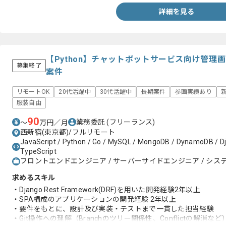
・Git操作の理解（Branchのツリー関係性、Conflictの解消など）
詳細を見る
・Linux OSに関する知見
・RDBMSを用いた開発経験
【Python】チャットボットサービス向け管理
募集終了
案件
リモートOK
20代活躍中
30代活躍中
長期案件
参画実績あり
服装自由
90
業務委託
(フリーランス)
〜
万円／月
西新宿(東京都)/フルリモート
JavaScript / Python / Go / MySQL / MongoDB / DynamoDB / Dja
TypeScript
フロントエンドエンジニア / サーバーサイドエンジニア / システ
求めるスキル
・Django Rest Framework(DRF)を用いた開発経験2年以上
・SPA構成のアプリケーションの開発経験 2年以上
・要件をもとに、設計及び実装・テストまで一貫した担当経験
・Git操作への理解（Branchのツリー関係性、Conflictの解消など