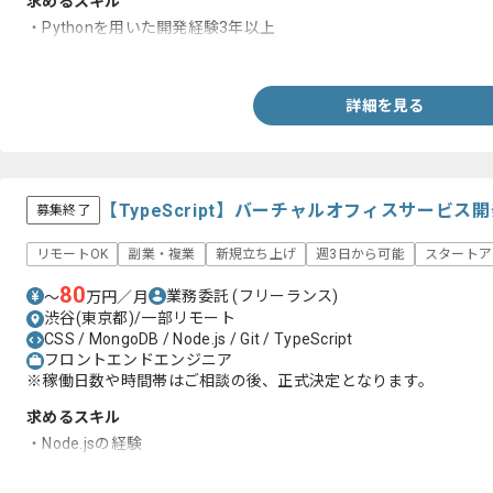
求めるスキル
・Pythonを用いた開発経験3年以上
・Flask,Django等フレームワークを使用した開発経験
詳細を見る
【TypeScript】バーチャルオフィスサービ
募集終了
リモートOK
副業・複業
新規立ち上げ
週3日から可能
スタートア
80
業務委託
(フリーランス)
〜
万円／月
渋谷(東京都)/一部リモート
CSS / MongoDB / Node.js / Git / TypeScript
フロントエンドエンジニア
※稼働日数や時間帯はご相談の後、正式決定となります。
求めるスキル
・Node.jsの経験
・TypeScriptの経験