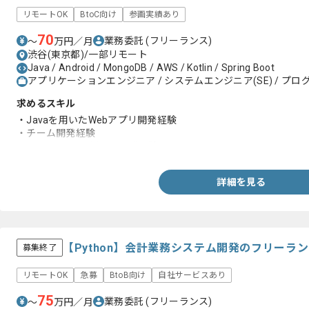
リモートOK
BtoC向け
参画実績あり
70
業務委託
(フリーランス)
〜
万円／月
渋谷(東京都)/一部リモート
Java / Android / MongoDB / AWS / Kotlin / Spring Boot
アプリケーションエンジニア / システムエンジニア(SE) / プログ
求めるスキル
・Javaを用いたWebアプリ開発経験
・チーム開発経験
・Spring Bootを用いた開発経験
詳細を見る
【Python】会計業務システム開発のフリーラ
募集終了
リモートOK
急募
BtoB向け
自社サービスあり
75
業務委託
(フリーランス)
〜
万円／月