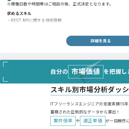
※稼働日数や時間帯はご相談の後、正式決定となります。
求めるスキル
・REST APIに関する技術理解
・JavaScriptの経験
詳細を見る
市場価値
自分の
を把握し
スキル別市場分析ダッ
ITフリーランスエンジニアの支援実績15年
蓄積された圧倒的なデータから算出！
案件倍率
適正単価
や
が一目瞭然