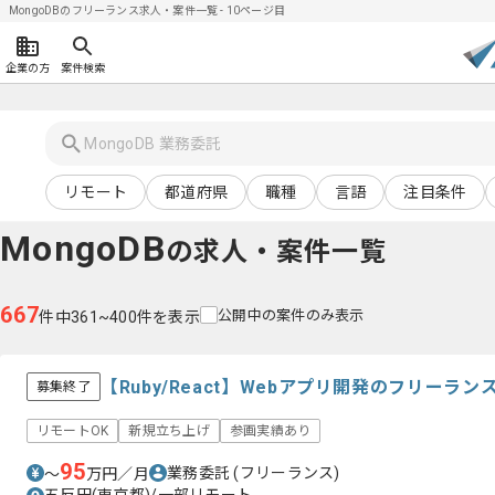
MongoDBのフリーランス求人・案件一覧 - 10ページ目
企業の方
案件検索
リモート
都道府県
職種
言語
注目条件
MongoDB
の求人・案件一覧
667
公開中の案件のみ表示
件中361~400件を表示
【Ruby/React】Webアプリ開発のフリーラ
募集終了
リモートOK
新規立ち上げ
参画実績あり
95
業務委託
(フリーランス)
〜
万円／月