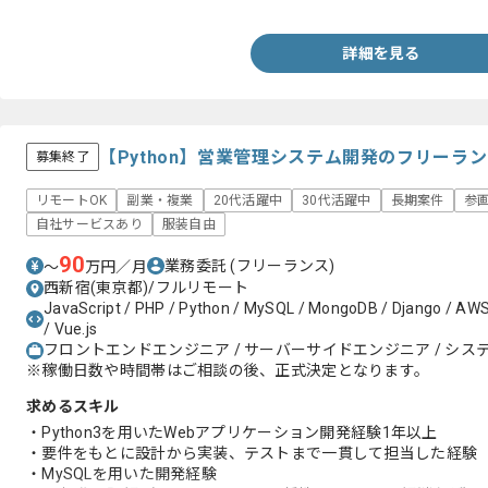
・Linux OSの知見（基本的なコマンド操作）
・RDBMSを用いた開発経験
詳細を見る
【Python】営業管理システム開発のフリーラ
募集終了
リモートOK
副業・複業
20代活躍中
30代活躍中
長期案件
参
自社サービスあり
服装自由
90
業務委託
(フリーランス)
〜
万円／月
西新宿(東京都)/フルリモート
JavaScript / PHP / Python / MySQL / MongoDB / Django / AWS /
/ Vue.js
フロントエンドエンジニア / サーバーサイドエンジニア / システ
※稼働日数や時間帯はご相談の後、正式決定となります。
求めるスキル
・Python3を用いたWebアプリケーション開発経験1年以上
・要件をもとに設計から実装、テストまで一貫して担当した経験
・MySQLを用いた開発経験