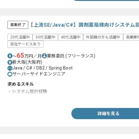
【上流SE/Java/C#】調剤薬局様向けシステ
募集終了
20代活躍中
30代活躍中
40代活躍中
外国籍の方も活躍中
長期案
自社サービスあり
65
業務委託
(フリーランス)
〜
万円／月
新大阪(大阪府)
Java / C# / DB2 / Spring Boot
サーバーサイドエンジニア
求めるスキル
・システム設計経験
・レセプトコンピュータに関するドメイン知識
詳細を見る