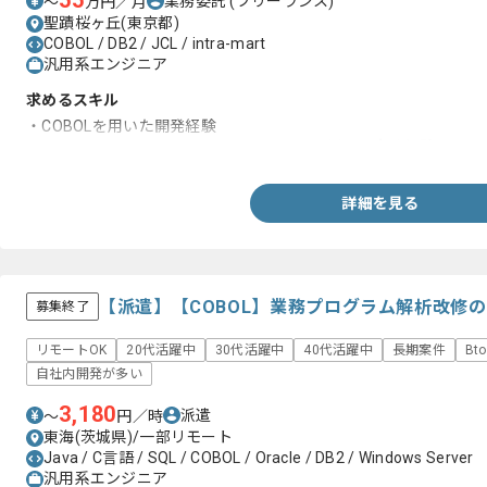
55
業務委託
(フリーランス)
〜
万円／月
聖蹟桜ヶ丘(東京都)
COBOL / DB2 / JCL / intra-mart
汎用系エンジニア
求めるスキル
・COBOLを用いた開発経験
・JCL、ネット、IMS-DB、DB2、A-Autoを用いた実務経験
詳細を見る
【派遣】【COBOL】業務プログラム解析改修
募集終了
リモートOK
20代活躍中
30代活躍中
40代活躍中
長期案件
Bt
自社内開発が多い
3,180
派遣
〜
円／時
東海(茨城県)/一部リモート
Java / C言語 / SQL / COBOL / Oracle / DB2 / Windows Server
汎用系エンジニア