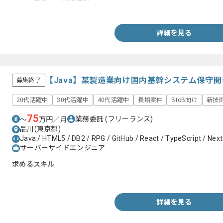
・基本設計以降の実務経験
詳細を見る
【Java】某製造業向け国内基幹システム保守
募集終了
20代活躍中
30代活躍中
40代活躍中
長期案件
BtoB向け
新技
75
業務委託
(フリーランス)
〜
万円／月
品川(東京都)
Java / HTML5 / DB2 / RPG / GitHub / React / TypeScript / Next.
サーバーサイドエンジニア
求めるスキル
・RPGⅣを用いた開発、解析経験
詳細を見る