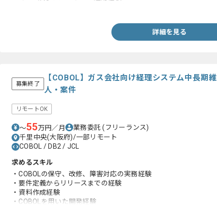
・DB2/CICSのバージョンアップ経験
詳細を見る
【COBOL】ガス会社向け経理システム中長期
募集終了
人・案件
リモートOK
55
業務委託
(フリーランス)
〜
万円／月
千里中央(大阪府)/一部リモート
COBOL / DB2 / JCL
求めるスキル
・COBOLの保守、改修、障害対応の実務経験
・要件定義からリリースまでの経験
・資料作成経験
・COBOLを用いた開発経験
・JCL、DB2を用いた開発経験