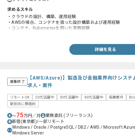
求めるスキル
・クラウドの設計、構築、運用経験
・AWSの場合、コンテナを扱った設計構築および運用経験
・コンテナ、Kubernetesを用いた実務経験
・RHEL 8、RHEL 9を用いた実務経験
詳細を見る
【AWS/Azure)】製造及び金融業界向けシ
募集終了
求人・案件
リモートOK
20代活躍中
30代活躍中
40代活躍中
長期案件
Bt
新技術に積極的
75
業務委託
(フリーランス)
〜
万円／月
新宿(東京都)/一部リモート
Windows / Oracle / PostgreSQL / DB2 / AWS / Microsoft Azure
Windows Server