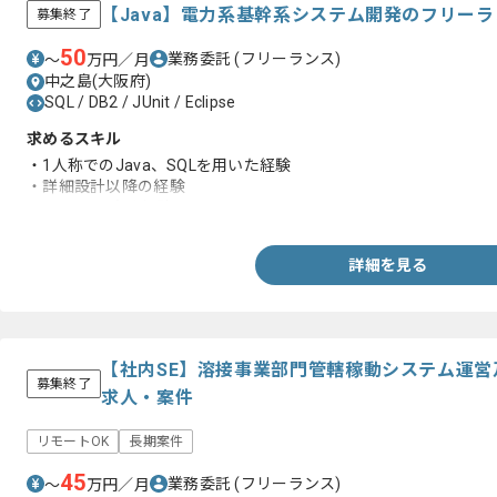
【Java】電力系基幹系システム開発のフリー
募集終了
50
業務委託
(フリーランス)
〜
万円／月
中之島(大阪府)
SQL / DB2 / JUnit / Eclipse
求めるスキル
・1人称でのJava、SQLを用いた経験
・詳細設計以降の経験
・Eclipseの実務経験
詳細を見る
【社内SE】溶接事業部門管轄稼動システム運
募集終了
求人・案件
リモートOK
長期案件
45
業務委託
(フリーランス)
〜
万円／月