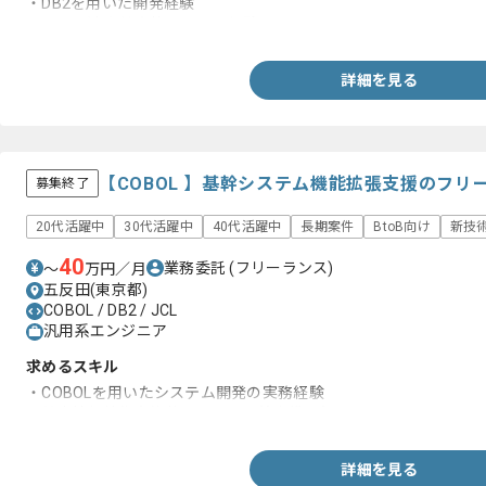
・DB2を用いた開発経験
・ガス関連会社案件への参画経験
詳細を見る
【COBOL 】基幹システム機能拡張支援のフリ
募集終了
20代活躍中
30代活躍中
40代活躍中
長期案件
BtoB向け
新技
40
業務委託
(フリーランス)
〜
万円／月
五反田(東京都)
COBOL / DB2 / JCL
汎用系エンジニア
求めるスキル
・COBOLを用いたシステム開発の実務経験
・基本情報技術者資格、または同等水準の知見
詳細を見る