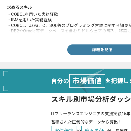
求めるスキル
・COBOLを用いた実務経験
・IBMを用いた実務経験
・COBOL、Java、C、SQL等のプログラミング言語に関する知
・DB2やOracle等データベースを含むミドルウェアの導入、移
・Windowsベースのサーバー機器及びファイヤーウォールを含
電子メール、DNS等に関する知見、保守作業経験
・自らプログラムの試験要領書を作成し、それに従って動作試験
詳細を見る
市場価値
自分の
を把握し
スキル別市場分析ダッ
ITフリーランスエンジニアの支援実績15年
蓄積された圧倒的なデータから算出！
案件倍率
適正単価