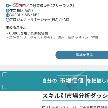
55
業務委託
(フリーランス)
〜
万円／月
中之島(大阪府)
COBOL / IMS / DB2
プロジェクトマネージャー(PM) / PMO
求めるスキル
・COBOLを用いた開発経験
・設計書とプログラムを突合し、調査、確認を行ったご経験
・品質意識を持ち、開発やテスト工程でレビューを行ったご経験
詳細を見る
市場価値
自分の
を把握し
スキル別市場分析ダッ
ITフリーランスエンジニアの支援実績15年