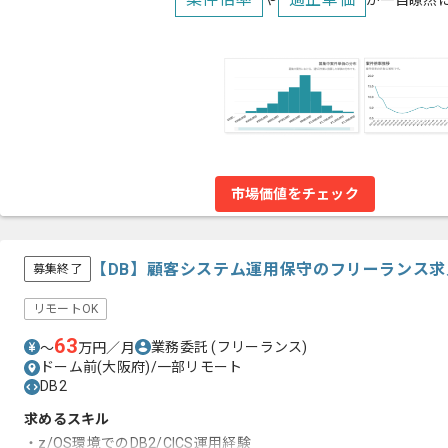
や
が一目瞭然
市場価値をチェック
【DB】顧客システム運⽤保守のフリーランス求
募集終了
リモートOK
63
業務委託
(フリーランス)
〜
万円／月
ドーム前(大阪府)/一部リモート
DB2
求めるスキル
・z/OS環境でのDB2/CICS運⽤経験