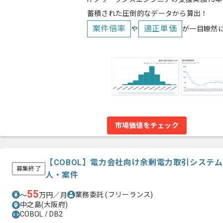
蓄積された圧倒的なデータから算出！
案件倍率
適正単価
や
が一目瞭然
市場価値をチェック
【COBOL】電力会社向け余剰電力取引システ
募集終了
人・案件
55
業務委託
(フリーランス)
〜
万円／月
中之島(大阪府)
COBOL / DB2