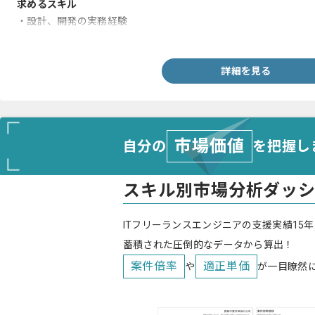
求めるスキル
・設計、開発の実務経験
・DB2の基礎知見
詳細を見る
市場価値
自分の
を把握し
スキル別市場分析ダッ
ITフリーランスエンジニアの支援実績15年
蓄積された圧倒的なデータから算出！
案件倍率
適正単価
や
が一目瞭然