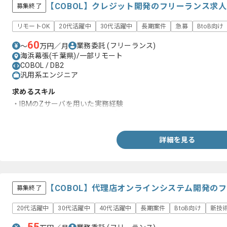
【COBOL】クレジット開発のフリーランス求
募集終了
リモートOK
20代活躍中
30代活躍中
長期案件
急募
BtoB向け
60
業務委託
(フリーランス)
〜
万円／月
海浜幕張(千葉県)/一部リモート
COBOL / DB2
汎用系エンジニア
求めるスキル
・IBMのZサーバを用いた実務経験
・COBOL、IBM、DB2を用いた実務経験
詳細を見る
【COBOL】代理店オンラインシステム開発の
募集終了
20代活躍中
30代活躍中
40代活躍中
長期案件
BtoB向け
新技