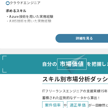
クラウドエンジニア
求めるスキル
・Azure技術を用いた実務経験
・AWS技術を用いた実務経験
・CloudMigration技術を用いた実務経験
詳細を見る
市場価値
自分の
を把握し
スキル別市場分析ダッ
ITフリーランスエンジニアの支援実績15年
蓄積された圧倒的なデータから算出！
案件倍率
適正単価
や
が一目瞭然