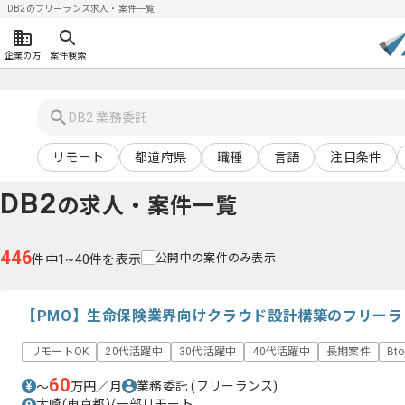
DB2のフリーランス求人・案件一覧
企業の方
案件検索
リモート
都道府県
職種
言語
注目条件
DB2
の求人・案件一覧
446
公開中の案件のみ表示
件中1~40件を表示
【PMO】生命保険業界向けクラウド設計構築のフリーラ
リモートOK
20代活躍中
30代活躍中
40代活躍中
長期案件
Bt
60
業務委託
(フリーランス)
〜
万円／月
大崎(東京都)/一部リモート