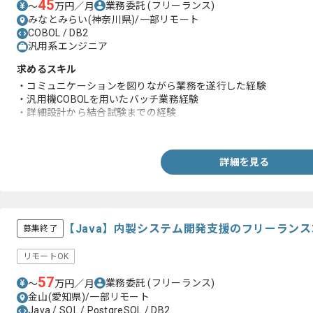
45
業務委託
(フリーランス)
〜
万円／月
みなとみらい(神奈川県)/一部リモート
COBOL / DB2
汎用系エンジニア
求めるスキル
・コミュニケーションを図りながら業務を遂行した経験
・汎用機COBOLを用いたバッチ業務経験
・詳細設計から結合試験までの経験
・ソースコードより、設計書を起こした経験
詳細を見る
【Java】内製システム開発支援のフリーラン
募集終了
リモートOK
57
業務委託
(フリーランス)
〜
万円／月
金山(愛知県)/一部リモート
Java / SQL / PostgreSQL / DB2