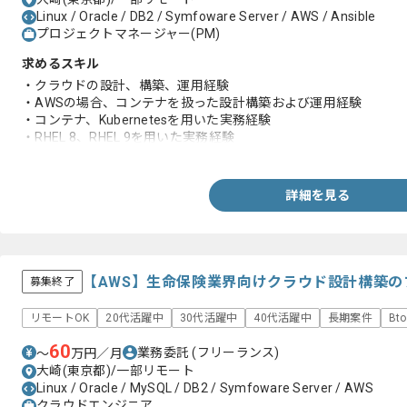
Linux / Oracle / DB2 / Symfoware Server / AWS / Ansible
プロジェクトマネージャー(PM)
求めるスキル
・クラウドの設計、構築、運用経験
・AWSの場合、コンテナを扱った設計構築および運用経験
・コンテナ、Kubernetesを用いた実務経験
・RHEL 8、RHEL 9を用いた実務経験
・PM経験
詳細を見る
【AWS】生命保険業界向けクラウド設計構築
募集終了
リモートOK
20代活躍中
30代活躍中
40代活躍中
長期案件
Bt
60
業務委託
(フリーランス)
〜
万円／月
大崎(東京都)/一部リモート
Linux / Oracle / MySQL / DB2 / Symfoware Server / AWS
クラウドエンジニア