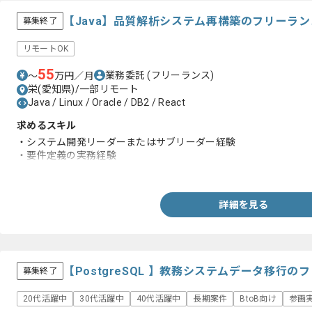
【Java】品質解析システム再構築のフリーラ
募集終了
リモートOK
55
業務委託
(フリーランス)
〜
万円／月
栄(愛知県)/一部リモート
Java / Linux / Oracle / DB2 / React
求めるスキル
・システム開発リーダーまたはサブリーダー経験
・要件定義の実務経験
・Javaを用いた開発経験
詳細を見る
【PostgreSQL 】教務システムデータ移行
募集終了
20代活躍中
30代活躍中
40代活躍中
長期案件
BtoB向け
参画