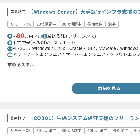
【Windows Server】大手銀行インフラ支
募集終了
リモートOK
20代活躍中
30代活躍中
長期案件
急募
80
業務委託
(フリーランス)
〜
万円／月
千里中央(大阪府)/一部リモート
PL/SQL / Windows / Linux / Oracle / DB2 / VMware / Windows
ネットワークエンジニア / サーバーエンジニア / クラウドエン
求めるスキル
・Windows Server設計構築経験
詳細を見る
【COBOL】生保システム保守支援のフリーラ
募集終了
リモートOK
20代活躍中
30代活躍中
40代活躍中
長期案件
Bt