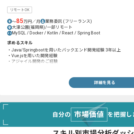
リモートOK
85
業務委託
(フリーランス)
〜
万円／月
大濠公園(福岡県)/一部リモート
MySQL / Docker / Kotlin / React / Spring Boot
求めるスキル
・Java/Springbootを用いたバックエンド開発経験 3年以上
・Vue.jsを用いた開発経験
・アジャイル開発のご経験
・共通ツールの経験（Slack等）
詳細を見る
市場価値
自分の
を把握し
スキル別市場分析ダッ