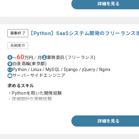
・Linuxを用いた開発経験
詳細を見る
・AWS、Azure、GCPのいずれかを用いた開発経験
【Python】SaaSシステム開発のフリーラン
募集終了
長期案件
60
業務委託
(フリーランス)
〜
万円／月
白金高輪(東京都)
Python / Linux / MySQL / Django / jQuery / Nginx
サーバーサイドエンジニア
求めるスキル
・Pythonを用いた開発経験
・詳細設計の実務経験
・テスト実施の経験
詳細を見る