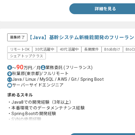
- MySQL
- MongoDB
詳細を見る
- Azure Cosmos DB
- REST API設計
- マイクロサービス設計
- OAuth2.0やOpenID Connect等の認証や認可
【Java】基幹システム新機能開発のフリーラ
募集終了
リモートOK
30代活躍中
40代活躍中
長期案件
BtoB向け
Bto
シェアトップクラス
90
業務委託
(フリーランス)
〜
万円／月
秋葉原(東京都)/フルリモート
Java / Linux / MySQL / AWS / Git / Spring Boot
サーバーサイドエンジニア
求めるスキル
・Java8での開発経験（3年以上）
・本番環境でのデータメンテナンス経験
・Spring Bootの開発経験
・SVNの使用経験
・要件定義フェーズの経験
・MySQLを用いた開発経験