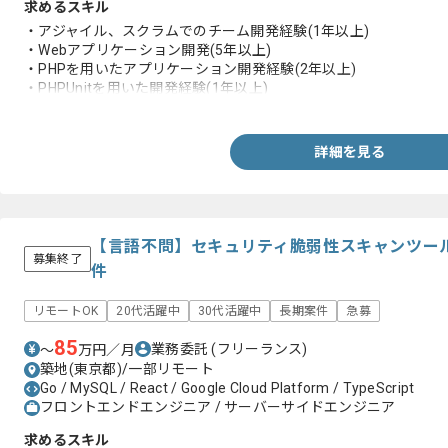
求めるスキル
・アジャイル、スクラムでのチーム開発経験(1年以上)
・Webアプリケーション開発(5年以上)
・PHPを用いたアプリケーション開発経験(2年以上)
・PHPUnitを用いた開発経験(1年以上)
・CakePHP、Laravel等のPHPフレームワークを用いた実務経験
・MySQL、PostgreSQL等RDBMS設計開発経験
・React等Viewライブラリを用いた実務経験
詳細を見る
・GitHub、GitLab を用いたPRベースの開発経験
【言語不問】セキュリティ脆弱性スキャンツー
募集終了
件
リモートOK
20代活躍中
30代活躍中
長期案件
急募
85
業務委託
(フリーランス)
〜
万円／月
築地(東京都)/一部リモート
Go / MySQL / React / Google Cloud Platform / TypeScript
フロントエンドエンジニア / サーバーサイドエンジニア
求めるスキル