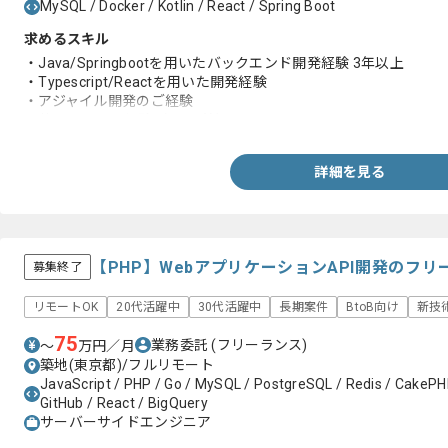
MySQL / Docker / Kotlin / React / Spring Boot
求めるスキル
・Java/Springbootを用いたバックエンド開発経験 3年以上
・Typescript/Reactを用いた開発経験
・アジャイル開発のご経験
・共通ツールの経験（Slack等）
詳細を見る
【PHP】WebアプリケーションAPI開発のフ
募集終了
リモートOK
20代活躍中
30代活躍中
長期案件
BtoB向け
新技
75
業務委託
(フリーランス)
〜
万円／月
築地(東京都)/フルリモート
JavaScript / PHP / Go / MySQL / PostgreSQL / Redis / CakePHP 
GitHub / React / BigQuery
サーバーサイドエンジニア