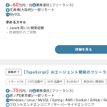
60
業務委託
(フリーランス)
〜
万円／月
天満橋(大阪府)/一部リモート
MySQL
求めるスキル
・Javaを用いた開発経験
・詳細設計のご経験
・SQLを用いた開発経験
詳細を見る
【TypeScript】AIエージェント開発のフリ
募集終了
リモートOK
20代活躍中
30代活躍中
BtoB向け
新技術に積極的
75
業務委託
(フリーランス)
〜
万円／月
虎ノ門(東京都)/一部リモート
Windows / Linux / MySQL / Spring / AWS / Docker / GitHub / Re
フロントエンドエンジニア / サーバーサイドエンジニア