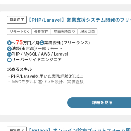
【PHP/Laravel】営業支援システム開発の
募集終了
リモートOK
長期案件
参画実績あり
服装自由
75
業務委託
(フリーランス)
〜
万円／月
池袋(東京都)/一部リモート
PHP / MySQL / AWS / Laravel
サーバーサイドエンジニア
求めるスキル
・PHP/Laravelを用いた実務経験3年以上
・ MVCモデルに基づいた設計、実装経験
・RDBMSの設計・構築・SQL作成経験
詳細を見る
【Python】オンライン診療プラットフォーム
募集終了