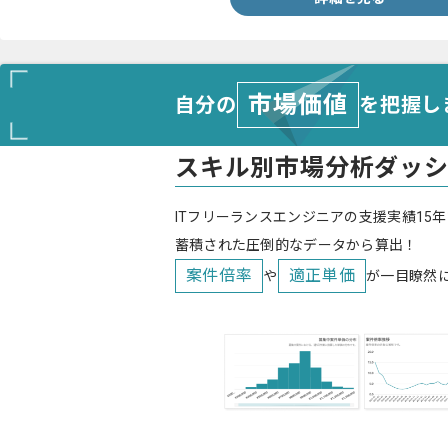
市場価値
自分の
を把握し
スキル別市場分析ダッ
ITフリーランスエンジニアの支援実績15年
蓄積された圧倒的なデータから算出！
案件倍率
適正単価
や
が一目瞭然