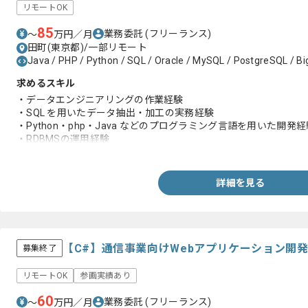
リモートOK
85
業務委託
(フリーランス)
〜
万円／月
田町(東京都)/一部リモート
Java / PHP / Python / SQL / Oracle / MySQL / PostgreSQL / B
求めるスキル
・データエンジニアリングの作業経験
・SQL を用いたデータ抽出・加工の実務経験
・Python・php・Java などのプログラミング言語を用いた開発経
・RDBMSの運用経験
・BigQueryなどのデータウェアハウスの利用経験
・RDBの設計・運用経験
・ETL/ELTツールを用いたデータ連携の構築経験
詳細を見る
【C#】通信事業向けWebアプリケーション開
募集終了
リモートOK
参画実績あり
60
業務委託
(フリーランス)
〜
万円／月