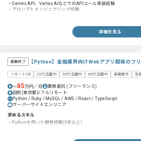
・Gemini API、Vertex AIなどでのAPIコール実装経験
・プロンプトエンジニアリング経験
・MySQL、BigQueryなどを用いたデータベースからのデータ抽
詳細を見る
【Python】金融業界向けWebアプリ開発の
募集終了
リモートOK
20代活躍中
30代活躍中
40代活躍中
長期案件
急
85
業務委託
(フリーランス)
〜
万円／月
田町(東京都)/フルリモート
Python / Ruby / MySQL / AWS / React / TypeScript
サーバーサイドエンジニア
求めるスキル
・Pythonを用いた開発経験(3年以上)
・Reactを用いた開発経験(3年以上)