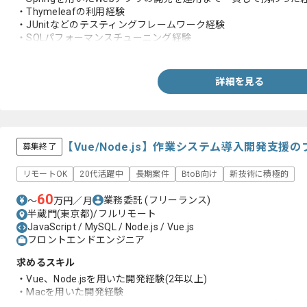
・Thymeleafの利用経験
・JUnitなどのテスティングフレームワーク経験
・SQLパフォーマンスチューニング経験
・10人以上のチームでのWebアプリケーション開発経験
詳細を見る
【Vue/Node.js】作業システム導入開発支
募集終了
リモートOK
20代活躍中
長期案件
BtoB向け
新技術に積極的
60
業務委託
(フリーランス)
〜
万円／月
半蔵門(東京都)/フルリモート
JavaScript / MySQL / Node.js / Vue.js
フロントエンドエンジニア
求めるスキル
・Vue、Node.jsを用いた開発経験(2年以上)
・Macを用いた開発経験
・中規模から小規模チームにおけるフロントエンドの開発実務経