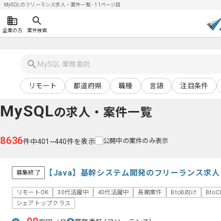
MySQLのフリーランス求人・案件一覧 - 11ページ目
企業の方
案件検索
リモート
都道府県
職種
言語
注目条件
MySQL
の求人・案件一覧
8636
公開中の案件のみ表示
件中401~440件を表示
【Java】基幹システム開発のフリーランス求
募集終了
リモートOK
30代活躍中
40代活躍中
長期案件
BtoB向け
Bto
シェアトップクラス