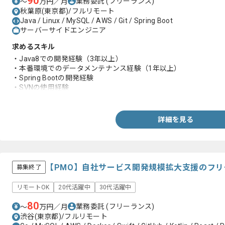
90
業務委託
(フリーランス)
〜
万円／月
秋葉原(東京都)/フルリモート
Java / Linux / MySQL / AWS / Git / Spring Boot
サーバーサイドエンジニア
求めるスキル
・Java8での開発経験（3年以上）
・本番環境でのデータメンテナンス経験（1年以上）
・Spring Bootの開発経験
・SVNの使用経験
・要件定義フェーズの経験
・MySQLを用いた開発経験
・Linuxを用いた開発経験
詳細を見る
・AWSを用いた開発経験
【PMO】自社サービス開発規模拡大支援のフ
募集終了
リモートOK
20代活躍中
30代活躍中
80
業務委託
(フリーランス)
〜
万円／月
渋谷(東京都)/フルリモート