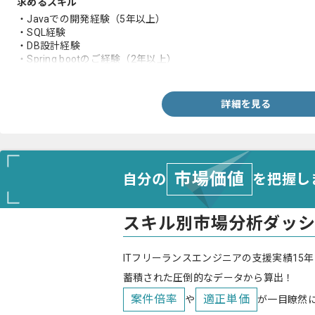
求めるスキル
・Javaでの開発経験（5年以上）
・SQL経験
・DB設計経験
・Spring bootのご経験（2年以上）
・ドメイン駆動設計のご経験
・人に教えることが好きな方
詳細を見る
市場価値
自分の
を把握し
スキル別市場分析ダッ
ITフリーランスエンジニアの支援実績15年
蓄積された圧倒的なデータから算出！
案件倍率
適正単価
や
が一目瞭然