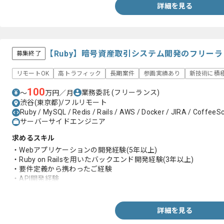
詳細を見る
【Ruby】暗号資産取引システム開発のフリー
募集終了
リモートOK
高トラフィック
長期案件
参画実績あり
新技術に積
100
業務委託
(フリーランス)
〜
万円／月
渋谷(東京都)/フルリモート
Ruby / MySQL / Redis / Rails / AWS / Docker / JIRA / CoffeeScri
サーバーサイドエンジニア
求めるスキル
・Webアプリケーションの開発経験(5年以上)
・Ruby on Railsを用いたバックエンド開発経験(3年以上)
・要件定義から携わったご経験
・API開発経験
・GitHubやGitLabなどを使ったPull Requestベースでの開発経験
詳細を見る