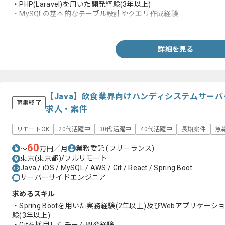
・PHP(Laravel)を用いた開発経験(3年以上)
・MySQLの基本的なテーブル設計やクエリ作成経験
・Gitを用いた開発経験
詳細を見る
【Java】飲食業界向けハンディシステムサー
募集終了
求人・案件
リモートOK
20代活躍中
30代活躍中
40代活躍中
長期案件
急
60
業務委託
(フリーランス)
〜
万円／月
東京(東京都)/フルリモート
Java / iOS / MySQL / AWS / Git / React / Spring Boot
サーバーサイドエンジニア
求めるスキル
・Spring Bootを用いた実務経験(2年以上)及びWebアプリケ
験(3年以上)