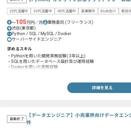
20代活躍中
30代活躍中
40代活躍中
長期案件
BtoB向け
新技
105
業務委託
(フリーランス)
〜
万円／月
渋谷(東京都)
Python / SQL / MySQL / Docker
サーバーサイドエンジニア
求めるスキル
・Pythonを用いた開発実務経験( 3年以上)
・SQLを用いたデータベース設計及び運用経験
・Dockerを用いた実務経験
・AWS環境の運用経験 (2年以上)
詳細を見る
【データエンジニア】小売業界向けデータエン
募集終了
件