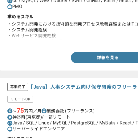
Go / MySQL / AWS / Docker / Swift / GitHub / Kotlin / React / 
PMO
求めるスキル
・システム開発における技術的な開発プロセス改善経験またはIT
・システム開発経験
・Webサービス開発経験
・ステークホルダー調整経験
詳細を見る
【Java】人事システム向け保守開発のフリー
募集終了
リモートOK
75
業務委託
(フリーランス)
〜
万円／月
神谷町(東京都)/一部リモート
Java / SQL / Linux / MySQL / PostgreSQL / MyBatis / React / T
サーバーサイドエンジニア