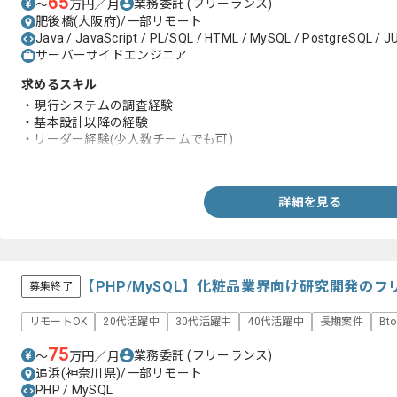
65
業務委託
(フリーランス)
〜
万円／月
肥後橋(大阪府)/一部リモート
Java / JavaScript / PL/SQL / HTML / MySQL / PostgreSQL / JU
サーバーサイドエンジニア
求めるスキル
・現行システムの調査経験
・基本設計以降の経験
・リーダー経験(少人数チームでも可)
・Javaを用いた開発経験
詳細を見る
【PHP/MySQL】化粧品業界向け研究開発の
募集終了
リモートOK
20代活躍中
30代活躍中
40代活躍中
長期案件
Bt
75
業務委託
(フリーランス)
〜
万円／月
追浜(神奈川県)/一部リモート
PHP / MySQL