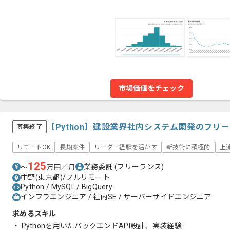
市場価値をチェック
【Python】建設業界社内システム開発のフリ
募集終了
リモートOK
長期案件
リーダー経験を活かす
新技術に積極的
上
125
業務委託
(フリーランス)
〜
万円／月
中野(東京都)/フルリモート
Python / MySQL / BigQuery
インフラエンジニア / 社内SE / サーバーサイドエンジニア
求めるスキル
・ Pythonを用いたバックエンドAPI設計、実装経験