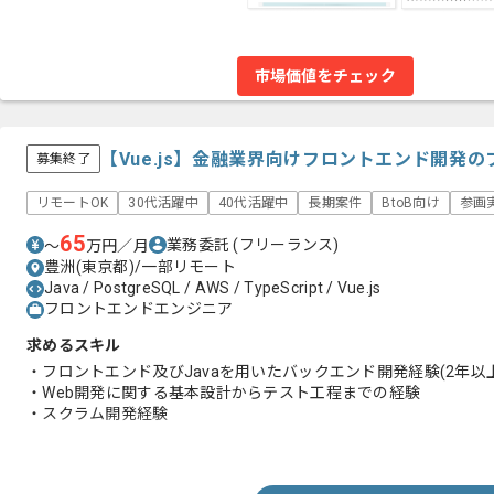
市場価値をチェック
【Vue.js】金融業界向けフロントエンド開発
募集終了
リモートOK
30代活躍中
40代活躍中
長期案件
BtoB向け
参画
65
業務委託
(フリーランス)
〜
万円／月
豊洲(東京都)/一部リモート
Java / PostgreSQL / AWS / TypeScript / Vue.js
フロントエンドエンジニア
求めるスキル
・フロントエンド及びJavaを用いたバックエンド開発経験(2年以上
・Web開発に関する基本設計からテスト工程までの経験
・スクラム開発経験
・大規模/中規模/小規模チームにおけるフロントエンドの開発実
・toB/toCサービスの開発実務経験