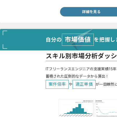
詳細を見る
市場価値
自分の
を把握し
スキル別市場分析ダッ
ITフリーランスエンジニアの支援実績15年
蓄積された圧倒的なデータから算出！
案件倍率
適正単価
や
が一目瞭然