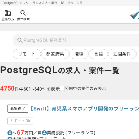
PostgreSQLのフリーランス求人・案件一覧 - 16ページ目
企業の方
案件検索
リモート
都道府県
職種
言語
注目条件
PostgreSQL
の求人・案件一覧
4750
公開中の案件のみ表示
件中601~640件を表示
【Swift】育児系スマホアプリ開発のフリーラ
募集終了
リモートOK
67
業務委託
(フリーランス)
〜
万円／月