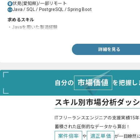
伏見(愛知県)/一部リモート
Java / SQL / PostgreSQL / Spring Boot
求めるスキル
・Javaを用いた製造経験
・PostgreSQLを用いた開発経験
詳細を見る
市場価値
自分の
を把握し
スキル別市場分析ダッ
ITフリーランスエンジニアの支援実績15年
蓄積された圧倒的なデータから算出！
案件倍率
適正単価
や
が一目瞭然