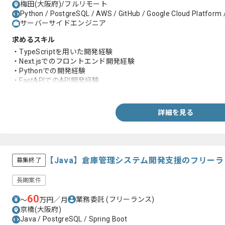
梅田(大阪府)/フルリモート
Python / PostgreSQL / AWS / GitHub / Google Cloud Platform /
サーバーサイドエンジニア
求めるスキル
・TypeScriptを用いた開発経験
・Next.jsでのフロントエンド開発経験
・Pythonでの開発経験
・FastAPIでのAPI開発経験
・詳細設計から実装からテストまでの一人称対応経験
・Gitを用いたチーム開発経験
・セキュリティを意識した開発経験
詳細を見る
【Java】倉庫管理システム開発支援のフリー
募集終了
長期案件
60
業務委託
(フリーランス)
〜
万円／月
京橋(大阪府)
Java / PostgreSQL / Spring Boot