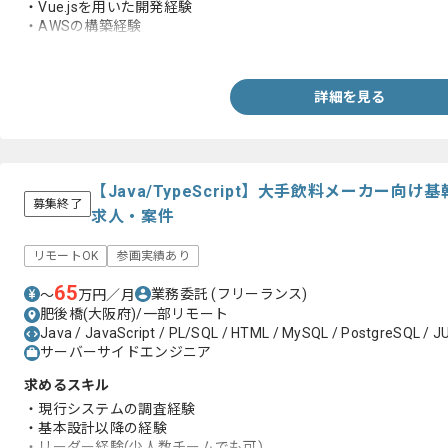
・Vue.jsを用いた開発経験
・AWSの構築経験
・TypeScriptを用いた開発経験
詳細を見る
【Java/TypeScript】大手飲料メーカー
募集終了
求人・案件
リモートOK
参画実績あり
65
業務委託
(フリーランス)
〜
万円／月
肥後橋(大阪府)/一部リモート
Java / JavaScript / PL/SQL / HTML / MySQL / PostgreSQL / JU
サーバーサイドエンジニア
求めるスキル
・現行システムの調査経験
・基本設計以降の経験
・リーダー経験(少人数チームでも可)