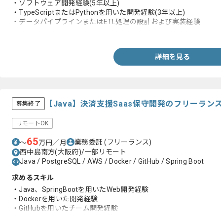
・ソフトウェア開発経験(5年以上)
・TypeScriptまたはPythonを用いた開発経験(3年以上)
・データパイプラインまたはETL処理の設計および実装経験
・RDBMSを用いたデータモデリングおよびクエリ最適化の経験
詳細を見る
【Java】決済支援Saas保守開発のフリーラン
募集終了
リモートOK
65
業務委託
(フリーランス)
〜
万円／月
西中島南方(大阪府)/一部リモート
Java / PostgreSQL / AWS / Docker / GitHub / Spring Boot
求めるスキル
・Java、SpringBootを用いたWeb開発経験
・Dockerを用いた開発経験
・GitHubを用いたチーム開発経験
・PostgreSQLを用いた開発経験