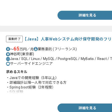
・Webアプリケーションを用いた開発経験(3年以上)
詳細を見る
【Java】人事Webシステム向け保守開発のフ
募集終了
65
業務委託
(フリーランス)
〜
万円／月
神谷町(東京都)
Java / SQL / Linux / MySQL / PostgreSQL / MyBatis / React / 
サーバーサイドエンジニア
求めるスキル
・Javaでの開発経験（5年以上）
・詳細設計以降一人称で対応できる方
・Spring boot経験（2年程度）
・SQL経験
・テーブル等設計経験
・人に教えることが好きな方
詳細を見る