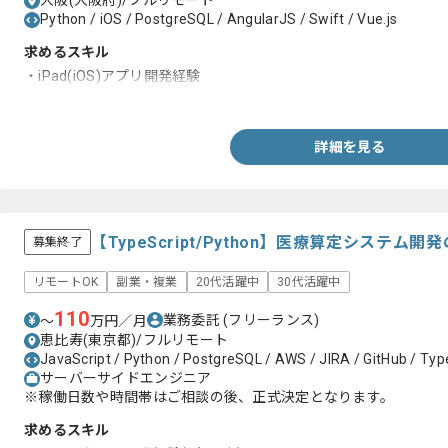
大阪(大阪府)/フルリモート
Python / iOS / PostgreSQL / AngularJS / Swift / Vue.js
求めるスキル
・iPad(iOS)アプリ開発経験
・Swiftでの開発経験
詳細を見る
【TypeScript/Python】医療算定システ
募集終了
リモートOK
副業・複業
20代活躍中
30代活躍中
110
業務委託
(フリーランス)
〜
万円／月
恵比寿(東京都)/フルリモート
JavaScript / Python / PostgreSQL / AWS / JIRA / GitHub / Type
サーバーサイドエンジニア
※稼働日数や時間帯はご相談の後、正式決定となります。
求めるスキル