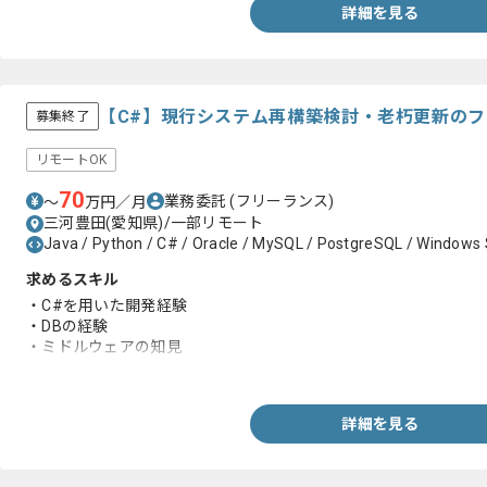
-WEB開発経験
詳細を見る
-基本設計対応経験
・PG上位クラス
-Javaを用いた開発経験4年以上
-WEB開発経験
・アーキテクトメンバー:
【C#】現行システム再構築検討・老朽更新の
募集終了
-Javaフレームワーク開発経験
-マイクロサービス開発、運営経験
リモートOK
-SOA開発、運営経験
70
業務委託
(フリーランス)
〜
万円／月
三河豊田(愛知県)/一部リモート
Java / Python / C# / Oracle / MySQL / PostgreSQL / Windows 
求めるスキル
・C#を用いた開発経験
・DBの経験
・ミドルウェアの知見
・要件定義の経験
詳細を見る