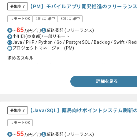
【PM】モバイルアプリ開発推進のフリーラン
募集終了
リモートOK
20代活躍中
30代活躍中
85
業務委託
(フリーランス)
〜
万円／月
小川町(東京都)/一部リモート
Java / PHP / Python / Go / PostgreSQL / Backlog / Swift / Redm
プロジェクトマネージャー(PM)
求めるスキル
・モバイルアプリのプロジェクトにおけるPM経験
詳細を見る
【Java/SQL】薬局向けポイントシステム刷
募集終了
リモートOK
55
業務委託
(フリーランス)
〜
万円／月