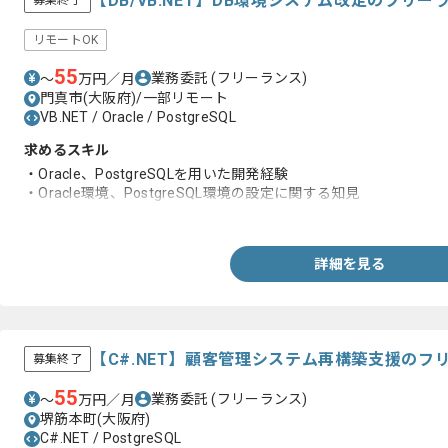
【DB/VB.NET】DB環境システム改定のフリ
募集終了
リモートOK
55
業務委託
(フリーランス)
〜
万円／月
門真市(大阪府)/一部リモート
VB.NET / Oracle / PostgreSQL
求めるスキル
・Oracle、PostgreSQLを用いた開発経験
・Oracle環境、PostgreSQL環境の設定に関する知見
・VB.NETを用いた開発のご経験
詳細を見る
【C#.NET】顧客管理システム再構築支援のフ
募集終了
55
業務委託
(フリーランス)
〜
万円／月
堺筋本町(大阪府)
C#.NET / PostgreSQL