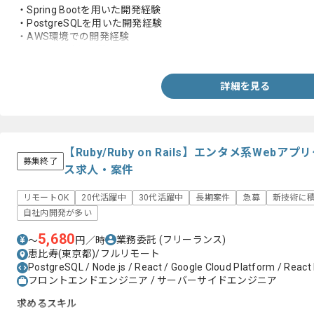
・Spring Bootを用いた開発経験
・PostgreSQLを用いた開発経験
・AWS環境での開発経験
・GitHubの使用経験
詳細を見る
【Ruby/Ruby on Rails】エンタメ系We
募集終了
ス求人・案件
リモートOK
20代活躍中
30代活躍中
長期案件
急募
新技術に
自社内開発が多い
5,680
業務委託
(フリーランス)
〜
円／時
恵比寿(東京都)/フルリモート
PostgreSQL / Node.js / React / Google Cloud Platform / React N
フロントエンドエンジニア / サーバーサイドエンジニア
求めるスキル