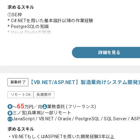
求めるスキル
①SE枠
* C#.NETを用いた基本設計以降の作業経験
* PostgreSQLの知識
* Visual Studioの知識
②PG枠
* C#.NETを用いた製造工程以降の経験3年以上
詳細を見る
* PostgreSQLの知識
* Visual Studioの知識
【VB.NET/ASP.NET】製造業向けシステム
募集終了
リモートOK
長期案件
65
業務委託
(フリーランス)
〜
万円／月
三ノ宮(兵庫県)/一部リモート
JavaScript / VB.NET / Oracle / PostgreSQL / SQL Server / AS
求めるスキル
・VB.NETもしくはASP.NETを用いた開発経験3年以上