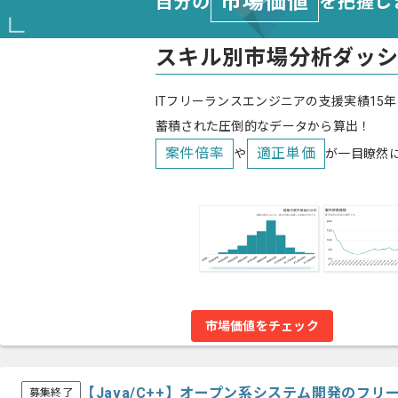
市場価値
自分の
を把握し
スキル別市場分析ダッ
ITフリーランスエンジニアの支援実績15年
蓄積された圧倒的なデータから算出！
案件倍率
適正単価
や
が一目瞭然
市場価値をチェック
【Java/C++】オープン系システム開発のフ
募集終了