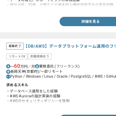
・データ可視化、レポーティングの実務経験
・統計分析、回帰、分類などの基本的な機械学習手法の実装経験
・ビジネス課題を整理し、分析テーマに落とし込んだ経験
詳細を見る
【DB/AWS】データプラットフォーム運用の
募集終了
リモートOK
参画実績あり
60
業務委託
(フリーランス)
〜
万円／月
長岡天神(京都府)/一部リモート
Python / Windows / Linux / Oracle / PostgreSQL / AWS / GitHu
求めるスキル
・データベース運用をした経験
・AWS Auroraの設計実装の経験
・AWSのセキュリティポリシーを理解
・基幹システム運用に携わった経験