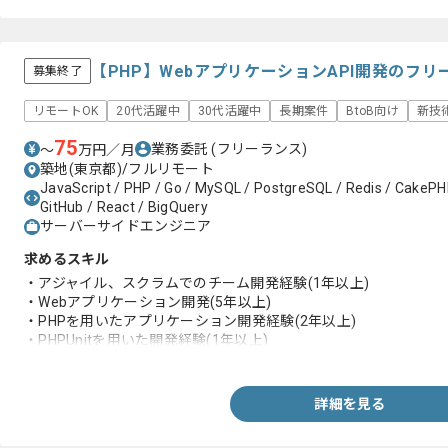
【PHP】WebアプリケーションAPI開発のフ
募集終了
リモートOK
20代活躍中
30代活躍中
長期案件
BtoB向け
新技
75
業務委託
(フリーランス)
〜
万円／月
築地(東京都)/フルリモート
JavaScript / PHP / Go / MySQL / PostgreSQL / Redis / CakePHP 
GitHub / React / BigQuery
サーバーサイドエンジニア
求めるスキル
・アジャイル、スクラムでのチーム開発経験(1年以上)
・Webアプリケーション開発(5年以上)
・PHPを用いたアプリケーション開発経験(2年以上)
・PHPUnitを用いた開発経験(1年以上)
・CakePHP、Laravel等のPHPフレームワークを用いた実務経験
・MySQL、PostgreSQL等RDBMS設計開発経験
・React等Viewライブラリを用いた実務経験
詳細を見る
・GitHub、GitLab を用いたPRベースの開発経験