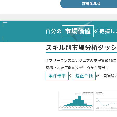
詳細を見る
市場価値
自分の
を把握し
スキル別市場分析ダッ
ITフリーランスエンジニアの支援実績15年
蓄積された圧倒的なデータから算出！
案件倍率
適正単価
や
が一目瞭然