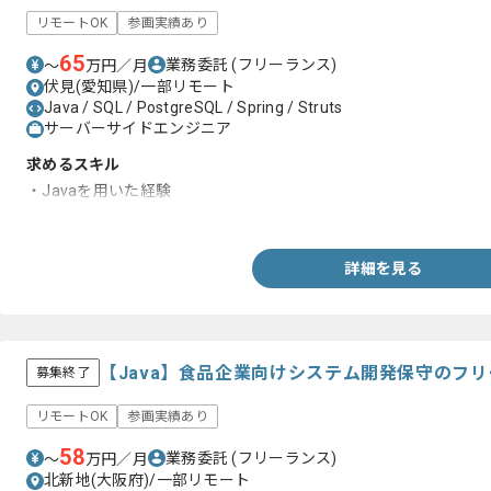
リモートOK
参画実績あり
65
業務委託
(フリーランス)
〜
万円／月
伏見(愛知県)/一部リモート
Java / SQL / PostgreSQL / Spring / Struts
サーバーサイドエンジニア
求めるスキル
・Javaを用いた経験
・SQLを用いた開発経験
詳細を見る
【Java】食品企業向けシステム開発保守のフ
募集終了
リモートOK
参画実績あり
58
業務委託
(フリーランス)
〜
万円／月
北新地(大阪府)/一部リモート