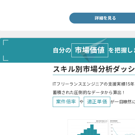
・英語でのコミュニケーションスキル(メール)
詳細を見る
市場価値
自分の
を把握し
スキル別市場分析ダッ
ITフリーランスエンジニアの支援実績15年
蓄積された圧倒的なデータから算出！
案件倍率
適正単価
や
が一目瞭然