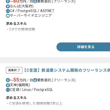
60
業務委託
(フリーランス)
〜
万円／月
なんば(大阪府)
C# / PostgreSQL / ASP.NET
サーバーサイドエンジニア
求めるスキル
・C#での開発経験
・PostgreSQLの経験
詳細を見る
【C言語】鉄道業システム開発のフリーランス
募集終了
55
業務委託
(フリーランス)
〜
万円／月
天神(福岡県)
C言語 / Linux / PostgreSQL
求めるスキル
・C言語を使用した開発経験2年以上
・Linux環境での開発経験