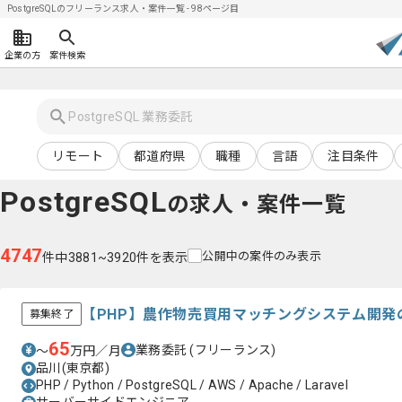
PostgreSQLのフリーランス求人・案件一覧 - 98ページ目
企業の方
案件検索
リモート
都道府県
職種
言語
注目条件
PostgreSQL
の求人・案件一覧
4747
公開中の案件のみ表示
件中3881~3920件を表示
【PHP】農作物売買用マッチングシステム開発
募集終了
65
業務委託
(フリーランス)
〜
万円／月
品川(東京都)
PHP / Python / PostgreSQL / AWS / Apache / Laravel