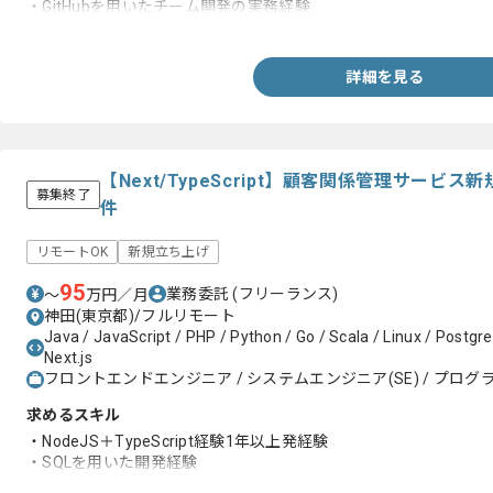
・GitHubを用いたチーム開発の実務経験
・広告システム開発の実務経験
詳細を見る
【Next/TypeScript】顧客関係管理サー
募集終了
件
リモートOK
新規立ち上げ
95
業務委託
(フリーランス)
〜
万円／月
神田(東京都)/フルリモート
Java / JavaScript / PHP / Python / Go / Scala / Linux / Postgr
Next.js
フロントエンドエンジニア / システムエンジニア(SE) / プログラ
求めるスキル
・NodeJS＋TypeScript経験1年以上発経験
・SQLを用いた開発経験
・GO、Scala、Python等バックエンドの開発経験