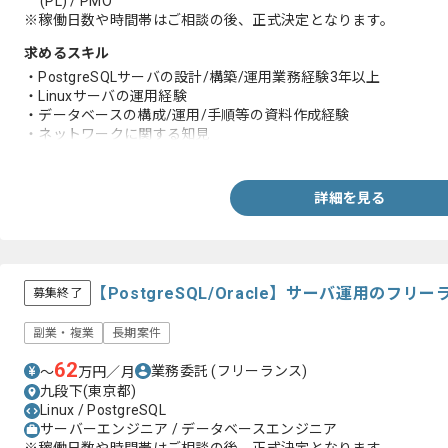
(PL) / PMO
※稼働日数や時間帯はご相談の後、正式決定となります。
求めるスキル
・PostgreSQLサーバの設計/構築/運用業務経験3年以上
・Linuxサーバの運用経験
・データベースの構成/運用/手順等の資料作成経験
・ネットワークに関する知見
・Bashスクリプト作成、デバッグ経験
・顧客折衝の経験
詳細を見る
【PostgreSQL/Oracle】サーバ運用のフ
募集終了
副業・複業
長期案件
62
業務委託
(フリーランス)
〜
万円／月
九段下(東京都)
Linux / PostgreSQL
サーバーエンジニア / データベースエンジニア