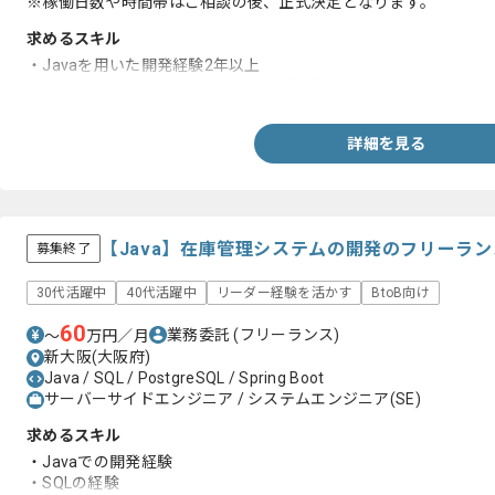
※稼働日数や時間帯はご相談の後、正式決定となります。
求めるスキル
・Javaを用いた開発経験2年以上
・Spring又はSpringbootを用いた開発経験
詳細を見る
【Java】在庫管理システムの開発のフリーラ
募集終了
30代活躍中
40代活躍中
リーダー経験を活かす
BtoB向け
60
業務委託
(フリーランス)
〜
万円／月
新大阪(大阪府)
Java / SQL / PostgreSQL / Spring Boot
サーバーサイドエンジニア / システムエンジニア(SE)
求めるスキル
・Javaでの開発経験
・SQLの経験