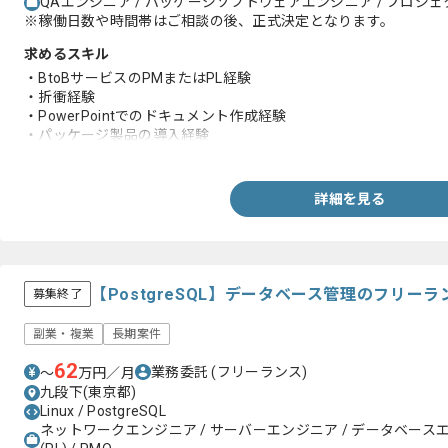
QAエンジニア / パッケージソフトウェアエンジニア / プロジェクト
※稼働日数や時間帯はご相談の後、正式決定となります。
求めるスキル
・BtoBサービスのPMまたはPL経験
・折衝経験
・PowerPointでのドキュメント作成経験
・パッケージ製品の導入経験
・SE経験
・タスク管理経験
詳細を見る
【PostgreSQL】データベース管理のフリー
募集終了
副業・複業
長期案件
62
業務委託
(フリーランス)
〜
万円／月
九段下(東京都)
Linux / PostgreSQL
ネットワークエンジニア / サーバーエンジニア / データベース