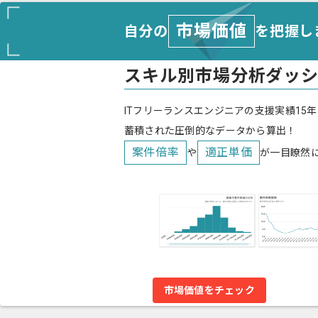
市場価値
自分の
を把握し
スキル別市場分析ダッ
ITフリーランスエンジニアの支援実績15年
蓄積された圧倒的なデータから算出！
案件倍率
適正単価
や
が一目瞭然
市場価値をチェック