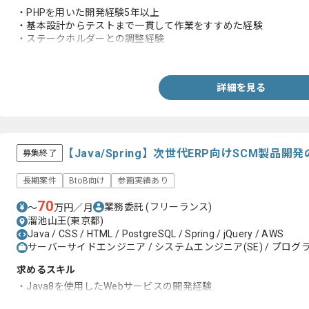
・PHPを用いた開発経験5年以上
・基本設計からテストまで一貫して作業をすすめた経験
・ステークホルダーとの調整経験
・PostgresSQLを用いた開発経験
詳細を見る
【Java/Spring】次世代ERP向けSCM製
募集終了
長期案件
BtoB向け
参画実績あり
70
業務委託
(フリーランス)
〜
万円／月
溜池山王(東京都)
Java / CSS / HTML / PostgreSQL / Spring / jQuery / AWS
サーバーサイドエンジニア / システムエンジニア(SE) / プログラ
求めるスキル
・Java8を使用したWebサービスの開発経験
・Springを使用した開発経験