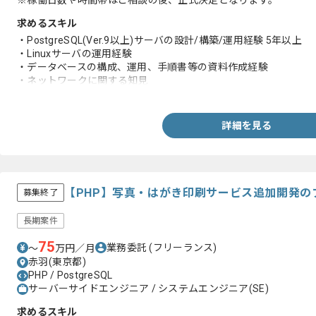
※稼働日数や時間帯はご相談の後、正式決定となります。
求めるスキル
・PostgreSQL(Ver.9以上)サーバの設計/構築/運用経験 5年以上
・Linuxサーバの運用経験
・データベースの構成、運用、手順書等の資料作成経験
・ネットワークに関する知見
・Bashスクリプト作成、デバッグ経験
・顧客折衝の経験
詳細を見る
【PHP】写真・はがき印刷サービス追加開発の
募集終了
長期案件
75
業務委託
(フリーランス)
〜
万円／月
赤羽(東京都)
PHP / PostgreSQL
サーバーサイドエンジニア / システムエンジニア(SE)
求めるスキル