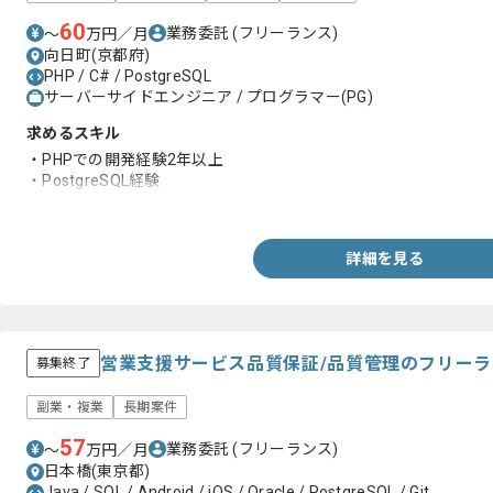
60
業務委託
(フリーランス)
〜
万円／月
向日町(京都府)
PHP / C# / PostgreSQL
サーバーサイドエンジニア / プログラマー(PG)
求めるスキル
・PHPでの開発経験2年以上
・PostgreSQL経験
・能動的に動ける方
詳細を見る
営業支援サービス品質保証/品質管理のフリー
募集終了
副業・複業
長期案件
57
業務委託
(フリーランス)
〜
万円／月
日本橋(東京都)
Java / SQL / Android / iOS / Oracle / PostgreSQL / Git