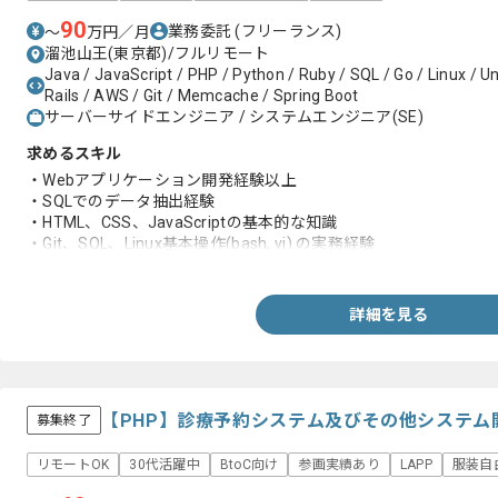
90
業務委託
(フリーランス)
〜
万円／月
溜池山王(東京都)/フルリモート
Java / JavaScript / PHP / Python / Ruby / SQL / Go / Linux / Un
Rails / AWS / Git / Memcache / Spring Boot
サーバーサイドエンジニア / システムエンジニア(SE)
求めるスキル
・Webアプリケーション開発経験以上
・SQLでのデータ抽出経験
・HTML、CSS、JavaScriptの基本的な知識
・Git、SQL、Linux基本操作(bash, vi) の実務経験
・非エンジニアの要望を聞き、仕様案を作成した経験
詳細を見る
【PHP】診療予約システム及びその他システム
募集終了
リモートOK
30代活躍中
BtoC向け
参画実績あり
LAPP
服装自