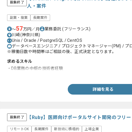
募集終了
人・案件
副業・複業
長期案件
57
業務委託
(フリーランス)
〜
万円／月
川崎(神奈川県)
Unix / Oracle / PostgreSQL / CentOS
データベースエンジニア / プロジェクトマネージャー(PM) / プ
※稼働日数や時間帯はご相談の後、正式決定となります。
求めるスキル
・DB業務の中枢の技術者経験
・DBチューニング、トラブル対応、DB構築経験
詳細を見る
【Ruby】医師向けポータルサイト開発のフリ
募集終了
リモートOK
長期案件
新技術に積極的
上場企業