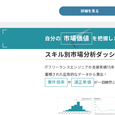
詳細を見る
市場価値
自分の
を把握し
スキル別市場分析ダッ
ITフリーランスエンジニアの支援実績15年
蓄積された圧倒的なデータから算出！
案件倍率
適正単価
や
が一目瞭然