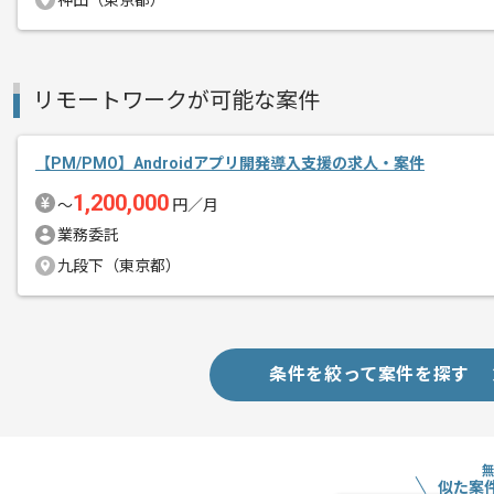
神田（東京都）
リモートワークが可能な案件
【PM/PMO】Androidアプリ開発導入支援の求人・案件
1,200,000
〜
円／月
業務委託
九段下（東京都）
条件を絞って案件を探す
似た案