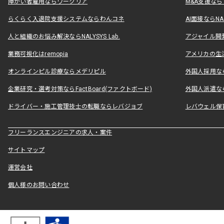
障がい者雇用ならワークリア
M&A支援な
らくらく入退院支援システムならわんコネ
AI面接ならNAL
人と組織のお悩み解決ならNALYSYS Lab.
アジャイル開発なら
業務可視化はremopia
アメリカの生活
オンラインピル診療ならメデリピル
外国人採用ならLe
企業研究・選考対策ならFactBoard(ファクトボード)
外国人派遣なら
ドライバー・施工管理技士の転職ならレバジョブ
レバウェル保
フリーランスエンジニアの求人・案件
サイトマップ
運営会社
個人様のお問い合わせ