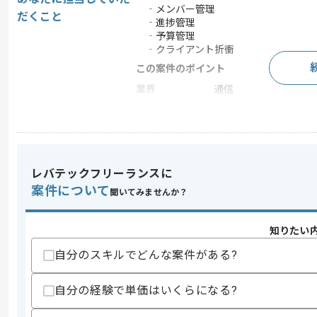
‐メンバー管理
だくこと
‐進捗管理
‐予算管理
‐クライアント折衝
この案件のポイント
業界
通信
業務内容
ベンダーコントロール ,
特徴
20代活躍中 , 30代活躍
レバテックフリーランスに
求めるスキル
案件について
聞いてみませんか？
スキル
・PM経験
知りたい
スキルに不安がある方へ
上記に似た経験やスキルをお持ちであれば申
自分のスキルでどんな案件がある?
自分の経験で単価はいくらになる?
商談回数
1回