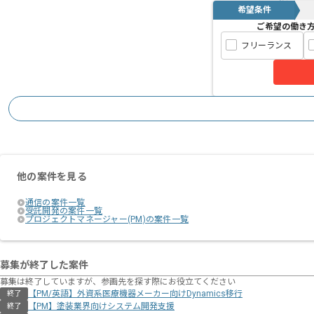
希望条件
ご希望の働き
フリーランス
他の案件を見る
通信の案件一覧
受託開発の案件一覧
プロジェクトマネージャー(PM)の案件一覧
募集が終了した案件
募集は終了していますが、参画先を探す際にお役立てください
【PM/英語】外資系医療機器メーカー向けDynamics移行
終了
【PM】塗装業界向けシステム開発支援
終了