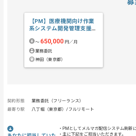
募
【PM】医療機関向け作業
系システム開発管理支援の
求人・案件
650,000
〜
円／月
業務委託
神田（東京都）
契約形態
業務委託（フリーランス）
最寄り駅
八丁堀（東京都）/フルリモート
・PMとしてメルマガ配信システム刷新
・主に下記をご担当いただきます。
あなたに担当していた