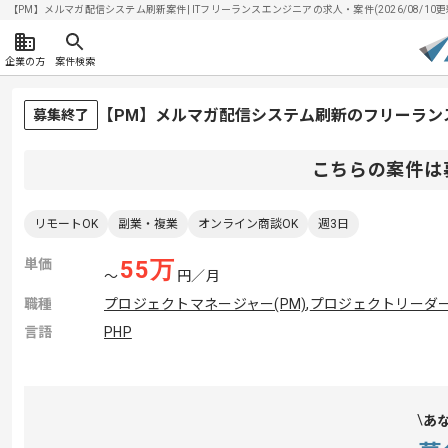
【PM】メルマガ配信システム刷新案件| ITフリーランスエンジニアの求人・案件(2026/08/10更
企業の方
案件検索
【PM】メルマガ配信システム刷新のフリーラン
募集終了
こちらの案件は
リモートOK
副業・複業
オンライン商談OK
週3日
単価
55
万
〜
円／月
職種
プロジェクトマネージャー(PM)
,
プロジェクトリーダー(
言語
PHP
あ