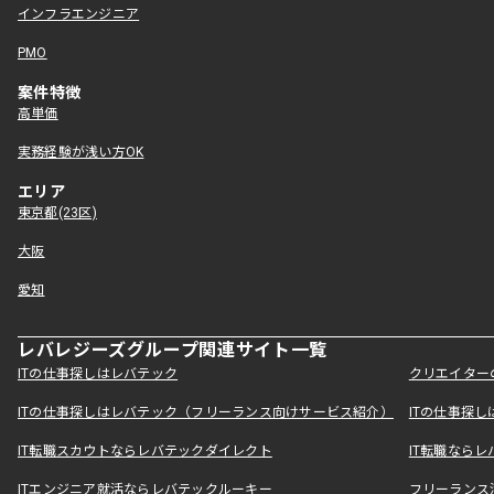
インフラエンジニア
PMO
案件特徴
高単価
実務経験が浅い方OK
エリア
東京都(23区)
大阪
愛知
レバレジーズグループ関連サイト一覧
ITの仕事探しはレバテック
クリエイター
ITの仕事探しはレバテック（フリーランス向けサービス紹介）
ITの仕事探
IT転職スカウトならレバテックダイレクト
IT転職なら
ITエンジニア就活ならレバテックルーキー
フリーランス