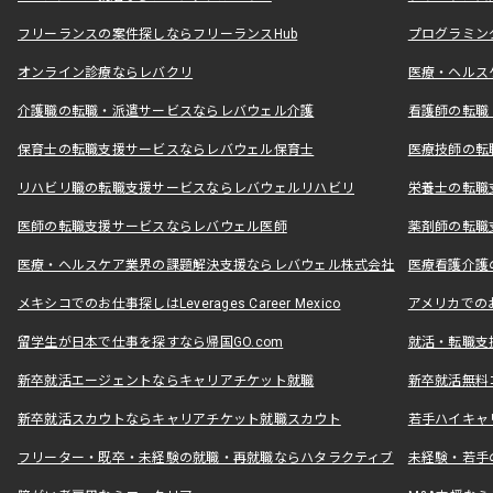
フリーランスの案件探しならフリーランスHub
プログラミン
オンライン診療ならレバクリ
医療・ヘルス
介護職の転職・派遣サービスならレバウェル介護
看護師の転職
保育士の転職支援サービスならレバウェル保育士
医療技師の転
リハビリ職の転職支援サービスならレバウェルリハビリ
栄養士の転職
医師の転職支援サービスならレバウェル医師
薬剤師の転職
医療・ヘルスケア業界の課題解決支援ならレバウェル株式会社
医療看護介護の
メキシコでのお仕事探しはLeverages Career Mexico
アメリカでのお仕事
留学生が日本で仕事を探すなら帰国GO.com
就活・転職支
新卒就活エージェントならキャリアチケット就職
新卒就活無料
新卒就活スカウトならキャリアチケット就職スカウト
若手ハイキャ
フリーター・既卒・未経験の就職・再就職ならハタラクティブ
未経験・若手