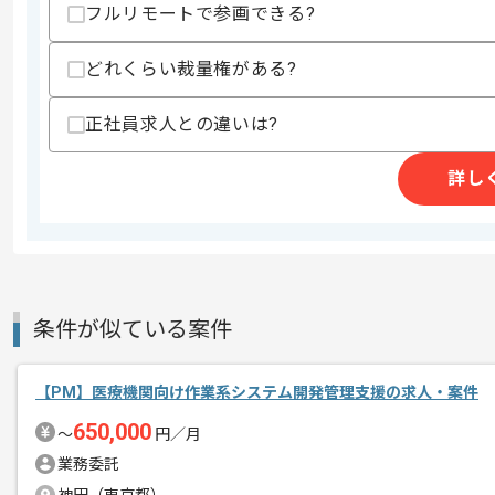
フルリモートで参画できる?
その他募集要項
募集人数
1人
作業開始日
2023/08/02
どれくらい裁量権がある?
正社員求人との違いは?
Webサイト、CMSサイト、モバイルサ
エージェントからのコ
詳し
構築や運用サービスを展開している企業
メント
お取引先は大企業から中小企業まで様々
今回はPMとしてメルマガ配信システム
基本的にはリモートでの作業を想定して
条件が似ている案件
PMの経験を活かしたい方におすすめで
【PM】医療機関向け作業系システム開発管理支援の求人・案件
650,000
〜
円／月
業務委託