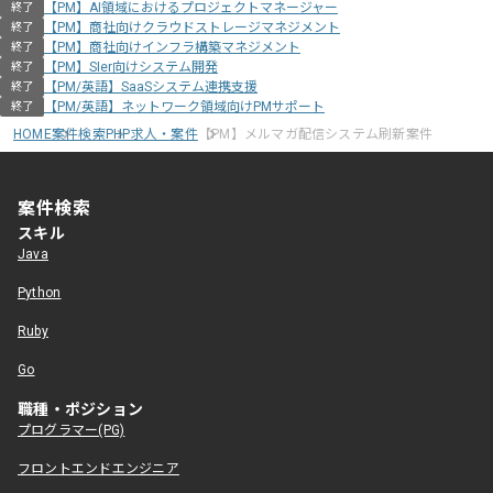
【PM】AI領域におけるプロジェクトマネージャー
終了
【PM】商社向けクラウドストレージマネジメント
終了
【PM】商社向けインフラ構築マネジメント
終了
【PM】SIer向けシステム開発
終了
【PM/英語】SaaSシステム連携支援
終了
【PM/英語】ネットワーク領域向けPMサポート
終了
HOME
案件検索
PHP求人・案件
【PM】メルマガ配信システム刷新案件
案件検索
スキル
Java
Python
Ruby
Go
職種・ポジション
プログラマー(PG)
フロントエンドエンジニア