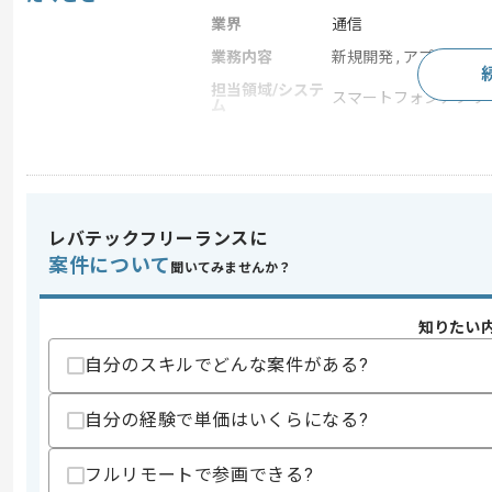
業界
通信
業務内容
新規開発 , アプリ開発 
担当領域/システ
スマートフォンアプリ
ム
特徴
新規立ち上げ , 短期プロ
求めるスキル
レバテックフリーランスに
スキル
・ゲームに関するマーケティングの実務
案件について
聞いてみませんか？
・ゲームに関する市場調査や競合分析の
スキルに不安がある方へ
知りたい
上記に似た経験やスキルをお持ちであれば申
自分のスキルでどんな案件がある?
自分の経験で単価はいくらになる?
精算条件
有
精算・お支払い
精算基準時間
56時間〜72時間
フルリモートで参画できる?