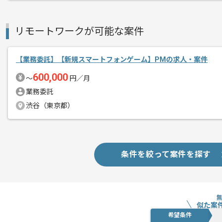
リモートワークが可能な案件
【業務委託】【新規スマートフォンゲーム】PMの求人・案件
600,000
〜
円／月
業務委託
渋谷（東京都）
条件を絞って案件を探す
似た案
希望条件