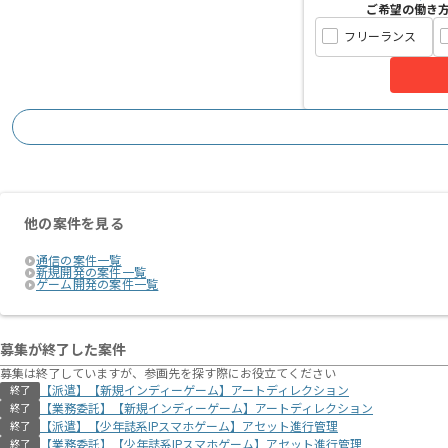
ご希望の働き
フリーランス
他の案件を見る
通信の案件一覧
新規開発の案件一覧
ゲーム開発の案件一覧
募集が終了した案件
募集は終了していますが、参画先を探す際にお役立てください
【派遣】【新規インディーゲーム】アートディレクション
終了
【業務委託】【新規インディーゲーム】アートディレクション
終了
【派遣】【少年誌系IPスマホゲーム】アセット進行管理
終了
【業務委託】【少年誌系IPスマホゲーム】アセット進行管理
終了