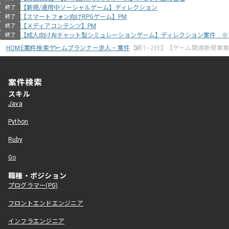
【新規/運用中ソーシャルゲーム】ディレクション
終了
【スマートフォン向けRPGゲーム】PM
終了
【メディアコンテンツ】PM
終了
【成人向けAIチャット型シミュレーションゲーム】ディレクション案件 
終了
HOME
案件検索
ゲームプランナー求人・案件
【週1~2日】【ゲーム関連新規事
案件検索
スキル
Java
Python
Ruby
Go
職種・ポジション
プログラマー(PG)
フロントエンドエンジニア
インフラエンジニア