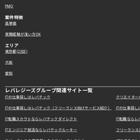
PMO
案件特徴
高単価
実務経験が浅い方OK
エリア
東京都(23区)
大阪
愛知
レバレジーズグループ関連サイト一覧
ITの仕事探しはレバテック
クリエイター
ITの仕事探しはレバテック（フリーランス向けサービス紹介）
ITの仕事探
IT転職スカウトならレバテックダイレクト
IT転職なら
ITエンジニア就活ならレバテックルーキー
フリーランス