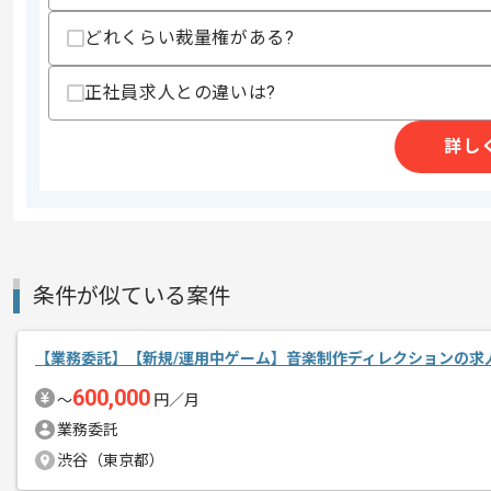
支払いサイト
15日
どれくらい裁量権がある?
正社員求人との違いは?
商談回数
1回
その他募集要項
募集人数
1人
詳し
作業開始日
2023/10/02
遊技機事業、デジタルゲーム事業、エン
エージェントからのコ
条件が似ている案件
リゾート事業等を展開している企業にな
メント
基本的にはフルリモートでの作業を見込
【業務委託】【新規/運用中ゲーム】音楽制作ディレクションの求
600,000
〜
円／月
作業開始時間および終了時間の調整につ
業務委託
柔軟に対応可能ですので
渋谷（東京都）
ご自身のライフスタイルに合わせて参画