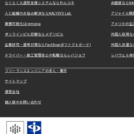
らくらく入退院支援システムならわんコネ
AI面接ならNAL
人と組織のお悩み解決ならNALYSYS Lab.
アジャイル開発なら
業務可視化はremopia
アメリカの生活
オンラインピル診療ならメデリピル
外国人採用ならLe
企業研究・選考対策ならFactBoard(ファクトボード)
外国人派遣なら
ドライバー・施工管理技士の転職ならレバジョブ
レバウェル保
フリーランスエンジニアの求人・案件
サイトマップ
運営会社
個人様のお問い合わせ