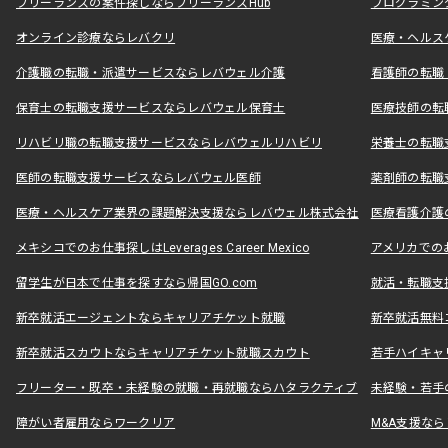
フリーランスの案件探しならフリーランスHub
プログラミン
オンライン診療ならレバクリ
医療・ヘルス
介護職の転職・派遣サービスならレバウェル介護
看護師の転職
保育士の転職支援サービスならレバウェル保育士
医療技師の転
リハビリ職の転職支援サービスならレバウェルリハビリ
栄養士の転職
医師の転職支援サービスならレバウェル医師
薬剤師の転職
医療・ヘルスケア業界の課題解決支援ならレバウェル株式会社
医療看護介護の
メキシコでのお仕事探しはLeverages Career Mexico
アメリカでのお仕事
留学生が日本で仕事を探すなら帰国GO.com
就活・転職支
新卒就活エージェントならキャリアチケット就職
新卒就活無料
新卒就活スカウトならキャリアチケット就職スカウト
若手ハイキャ
フリーター・既卒・未経験の就職・再就職ならハタラクティブ
未経験・若手
障がい者雇用ならワークリア
M&A支援な