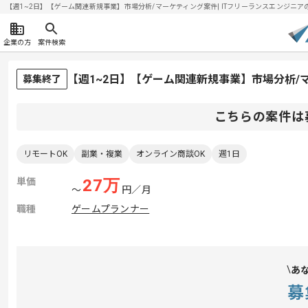
【週1~2日】【ゲーム関連新規事業】市場分析/マーケティング案件| ITフリーランスエンジニアの求人
企業の方
案件検索
【週1~2日】【ゲーム関連新規事業】市場分析
募集終了
こちらの案件は
リモートOK
副業・複業
オンライン商談OK
週1日
単価
27
万
〜
円／月
職種
ゲームプランナー
あ
募