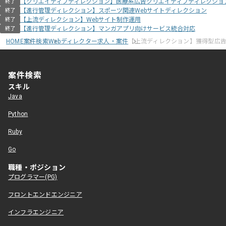
【クリエイティブディレクション】医療系広告クリエイティブディレクショ
終了
【進行管理ディレクション】スポーツ関連Webサイトディレクション
終了
【上流ディレクション】Webサイト制作運用
終了
【進行管理ディレクション】マンガアプリ向けサービス統合対応
終了
HOME
案件検索
Webディレクター求人・案件
【上流ディレクション】獲得型広
案件検索
スキル
Java
Python
Ruby
Go
職種・ポジション
プログラマー(PG)
フロントエンドエンジニア
インフラエンジニア