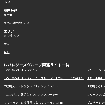
PMO
案件特徴
高単価
実務経験が浅い方OK
エリア
東京都(23区)
大阪
愛知
レバレジーズグループ関連サイト一覧
ITの仕事探しはレバテック
クリエイター
ITの仕事探しはレバテック（フリーランス向けサービス紹介）
ITの仕事探
IT転職スカウトならレバテックダイレクト
IT転職なら
ITエンジニア就活ならレバテックルーキー
フリーランス
フリーランスの案件探しならフリーランスHub
プログラミン