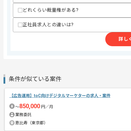
どれくらい裁量権がある?
商談回数
1回
その他募集要項
募集人数
1人
正社員求人との違いは?
作業開始日
2023/11/01
詳し
国内最大規模の決済プラットフォーム事
エージェントからのコ
開している東証プライム市場上場企業で
メント
現場は風通しがよく、コミュニケーショ
条件が似ている案件
フルリモートでの作業が可能です。
【広告運用】toC向けデジタルマーケターの求人・案件
850,000
〜
円／月
業務委託
恵比寿（東京都）