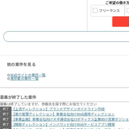
ご希望の働き
フリーランス
他の案件を見る
Webサイトの案件一覧
東京都の案件一覧
募集が終了した案件
募集は終了していますが、参画先を探す際にお役立てください
【上流ディレクション】ブランドデザインガイドライン作成
終了
【進行管理ディレクション】事業会社向けWeb運用ディレクション
終了
【事業企画】事業会社向け大手通信会社ロボティクス企業向け営業ポジショ
終了
【開発ディレクション】インバウンド向けWebサービスアプリ開発
終了