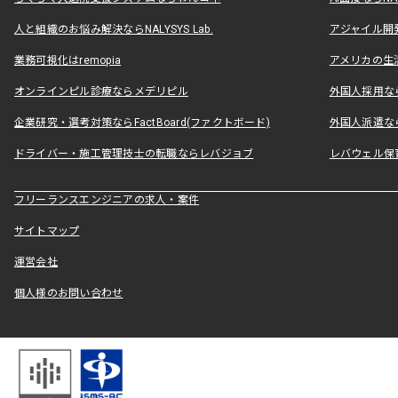
人と組織のお悩み解決ならNALYSYS Lab.
アジャイル開発なら
業務可視化はremopia
アメリカの生活
オンラインピル診療ならメデリピル
外国人採用ならLe
企業研究・選考対策ならFactBoard(ファクトボード)
外国人派遣なら
ドライバー・施工管理技士の転職ならレバジョブ
レバウェル保
フリーランスエンジニアの求人・案件
サイトマップ
運営会社
個人様のお問い合わせ