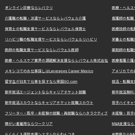
オンライン診療ならレバクリ
医療・ヘルス
介護職の転職・派遣サービスならレバウェル介護
看護師の転職
保育士の転職支援サービスならレバウェル保育士
医療技師の転
リハビリ職の転職支援サービスならレバウェルリハビリ
栄養士の転職
医師の転職支援サービスならレバウェル医師
薬剤師の転職
医療・ヘルスケア業界の課題解決支援ならレバウェル株式会社
医療看護介護の
メキシコでのお仕事探しはLeverages Career Mexico
アメリカでのお仕事
留学生が日本で仕事を探すなら帰国GO.com
就活・転職支
新卒就活エージェントならキャリアチケット就職
新卒就活無料
新卒就活スカウトならキャリアチケット就職スカウト
若手ハイキャ
フリーター・既卒・未経験の就職・再就職ならハタラクティブ
未経験・若手
障がい者雇用ならワークリア
M&A支援な
らくらく入退院支援システムならわんコネ
AI面接ならNAL