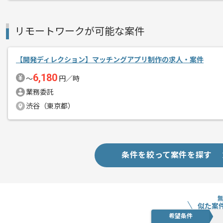
リモートワークが可能な案件
【開発ディレクション】マッチングアプリ制作の求人・案件
6,180
〜
円／時
業務委託
渋谷（東京都）
条件を絞って案件を探す
似た案
希望条件