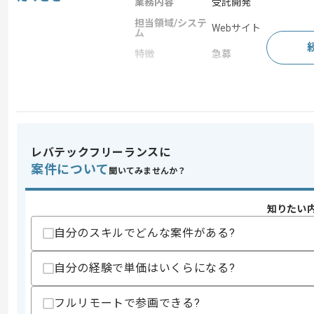
業務内容
受託開発
担当領域/システ
Webサイト
ム
特徴
急募
求めるスキル
スキル
・広告代理店におけるマーケターとして
・広告運用の経験
レバテックフリーランスに
案件について
スキルに不安がある方へ
聞いてみませんか？
上記に似た経験やスキルをお持ちであれば申
知りたい
自分のスキルでどんな案件がある?
精算条件
有
精算・お支払い
精算基準時間
140時間〜180時間
自分の経験で単価はいくらになる?
支払いサイト
15日
フルリモートで参画できる?