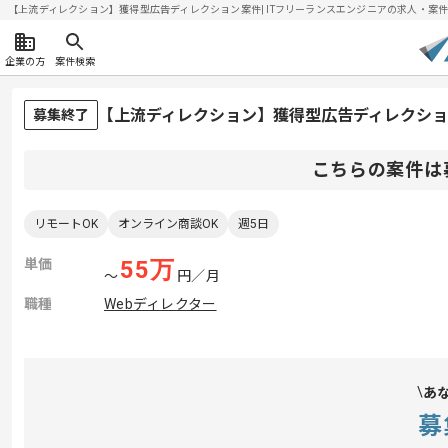
【上流ディレクション】獲得型広告ディレクション案件| ITフリーランスエンジニアの求人・案件(202
企業の方
案件検索
【上流ディレクション】獲得型広告ディレクシ
募集終了
こちらの案件は
リモートOK
オンライン商談OK
週5日
単価
55
万
〜
円／月
職種
Webディレクター
あ
募