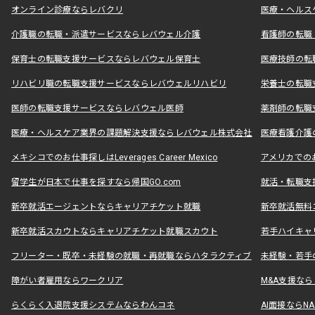
オンライン診療ならレバクリ
医療・ヘルス
介護職の転職・派遣サービスならレバウェル介護
看護師の転職
保育士の転職支援サービスならレバウェル保育士
医療技師の転
リハビリ職の転職支援サービスならレバウェルリハビリ
栄養士の転職
医師の転職支援サービスならレバウェル医師
薬剤師の転職
医療・ヘルスケア業界の課題解決支援ならレバウェル株式会社
医療看護介護の
メキシコでのお仕事探しはLeverages Career Mexico
アメリカでのお仕事
留学生が日本で仕事を探すなら帰国GO.com
就活・転職支
新卒就活エージェントならキャリアチケット就職
新卒就活無料
新卒就活スカウトならキャリアチケット就職スカウト
若手ハイキャ
フリーター・既卒・未経験の就職・再就職ならハタラクティブ
未経験・若手
障がい者雇用ならワークリア
M&A支援な
らくらく入退院支援システムならわんコネ
AI面接ならNAL