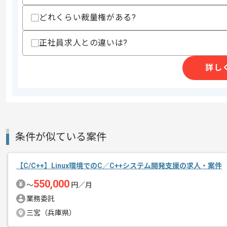
商談回数
2回
どれくらい裁量権がある?
その他募集要項
募集人数
1人
正社員求人との違いは?
作業開始日
2023/11/07
詳し
リモートワーク：週2日～3日ほどリモ
エージェントからのコ
※リモート頻度は習熟度や状況に応じて
メント
これまでのご経験を活かしてご活躍いた
条件が似ている案件
【C/C++】Linux環境でのC／C++システム開発支援の求人・案件
550,000
〜
円／月
業務委託
三宮（兵庫県）