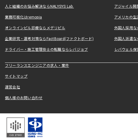
人と組織のお悩み解決ならNALYSYS Lab.
アジャイル開発なら
業務可視化はremopia
アメリカの生活
オンラインピル診療ならメデリピル
外国人採用ならLe
企業研究・選考対策ならFactBoard(ファクトボード)
外国人派遣なら
ドライバー・施工管理技士の転職ならレバジョブ
レバウェル保
フリーランスエンジニアの求人・案件
サイトマップ
運営会社
個人様のお問い合わせ