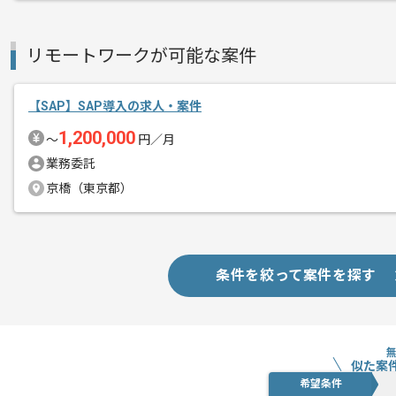
リモートワークが可能な案件
【SAP】SAP導入の求人・案件
1,200,000
〜
円／月
業務委託
京橋（東京都）
条件を絞って案件を探す
似た案
希望条件