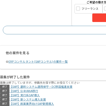
ご希望の働き
フリーランス
他の案件を見る
ERPコンサルタント(SAPコンサル)の案件一覧
募集が終了した案件
募集は終了していますが、参画先を探す際にお役立てください
【SAP】基幹システム運用保守・DC移設推進支援
終了
【SAP】S/4HANA移行
終了
【SAP】実行系SAP導入
終了
【SAP】新システム導入支援
終了
【SAP】医薬業界向けSAP新規導入
終了