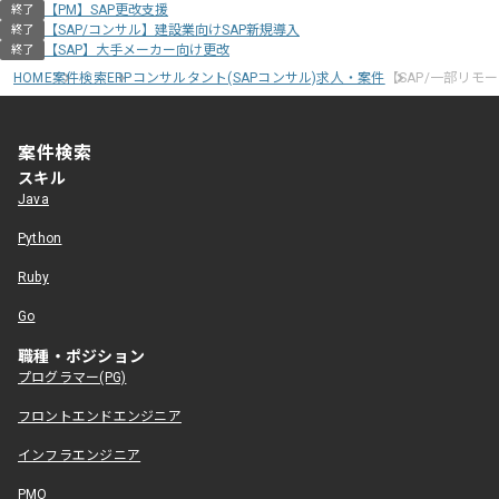
【PM】SAP更改支援
終了
【SAP/コンサル】建設業向けSAP新規導入
終了
【SAP】大手メーカー向け更改
終了
HOME
案件検索
ERPコンサルタント(SAPコンサル)求人・案件
【SAP/一部リモ
案件検索
スキル
Java
Python
Ruby
Go
職種・ポジション
プログラマー(PG)
フロントエンドエンジニア
インフラエンジニア
PMO