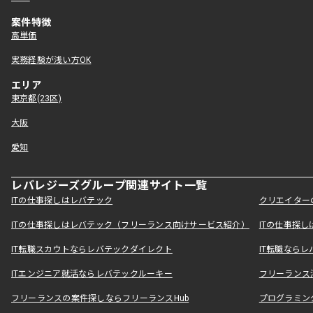
案件特徴
高単価
実務経験が浅い方OK
エリア
東京都(23区)
大阪
愛知
レバレジーズグループ関連サイト一覧
ITの仕事探しはレバテック
クリエイター
ITの仕事探しはレバテック（フリーランス向けサービス紹介）
ITの仕事探
IT転職スカウトならレバテックダイレクト
IT転職なら
ITエンジニア就活ならレバテックルーキー
フリーランス
フリーランスの案件探しならフリーランスHub
プログラミン