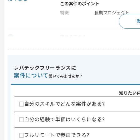
この案件のポイント
特徴
長期プロジェクト
求めるスキル
スキル
・SAP S/4HANAの経験
・MM-IM、PP、SDなどのSAPモジュ
・データ移行、ストック移行の経験
レバテックフリーランスに
スキルに不安がある方へ
案件について
聞いてみませんか？
上記に似た経験やスキルをお持ちであれば申
知りたい
自分のスキルでどんな案件がある?
精算条件
有
精算・お支払い
精算基準時間
160時間〜180時間
自分の経験で単価はいくらになる?
支払いサイト
15日
フルリモートで参画できる?