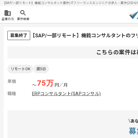
【SAP/一部リモート】機能コンサルタント案件| ITフリーランスエンジニアの求人・案件(2026/08
企業の方
案件検索
【SAP/一部リモート】機能コンサルタントのフ
募集終了
こちらの案件は
リモートOK
週5日
単価
75
万
〜
円／月
職種
ERPコンサルタント(SAPコンサル)
あ
募