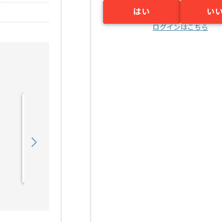
はい
い
ログインはこちら
【PMO】 生命保険会社向
け新商品開発の求人・案件
900,000
〜
円／月
業務委託
東京（東京都）