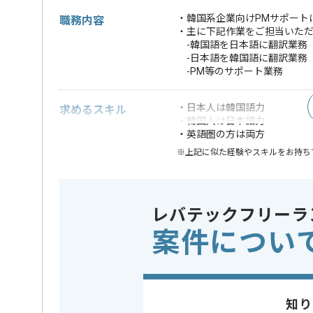
・韓国系企業向けPMサポート
職務内容
・主に下記作業をご担当いた
-韓国語を日本語に翻訳業務
-日本語を韓国語に翻訳業務
-PM等のサポート業務
・日本人は韓国語力
求めるスキル
・韓国人は日本語力
・英語圏の方は両方
※上記に似た経験やスキルをお持ち
業界
通信
この案件のポイント
業務内容
ベンダー
レバテックフリーラ
特徴
20代活躍中
案件につい
新技術に
精算条件
有
精算・お支払い
精算基準時間
140時間
知り
支払いサイト
15日