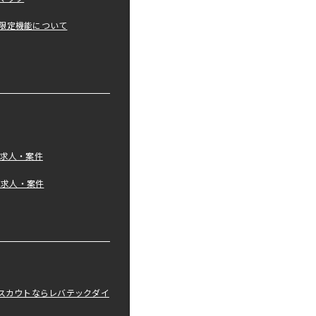
限定機能について
の求人・案件
tの求人・案件
職スカウトならレバテックダイ