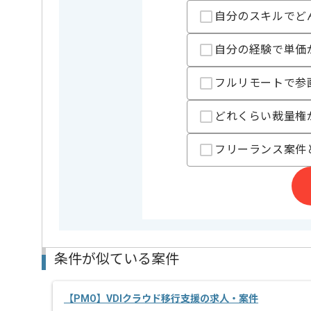
自分のスキルでど
自分の経験で単価
担当者より
SES事業を展開している企業になります。
フルリモートで参
今回は韓国系企業向けPMサポートをご担当していただ
どれくらい裁量権
プロジェクトは長期を想定しており、
中長期的に腰をすえての参画を希望される方にマッチ
フリーランス案件
PMO経験やご自身の語学力を活かしたい方には
おすすめの案件となっております。
条件が似ている案件
【PMO】VDIクラウド移行支援の求人・案件