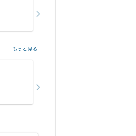
900,000
〜
円／月
業務委託
東京（東京都）
もっと見る
【PMO】決済代行事業会社向けアクワイアリ
450,000
〜
円／月
業務委託
恵比寿（東京都）