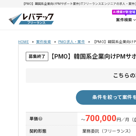
【PMO】韓国系企業向けPMサポート案件| ITフリーランスエンジニアの求人・案件(202
AI検索が新登場
案件検索
HOME
案件検索
PMO求人・案件
【PMO】韓国系企業向け
【PMO】韓国系企業向けPMサ
募集終了
こちらの
条件を絞って案件
700,000
単価
〜
円／月
（
契約形態
業務委託（フリーランス）