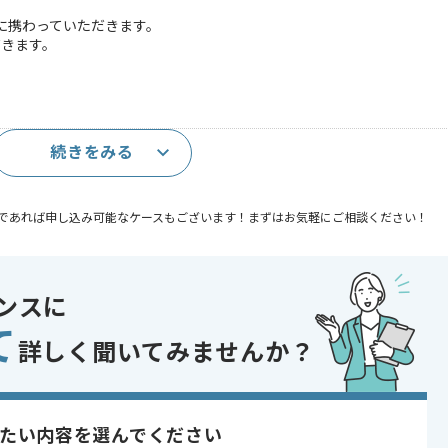
に携わっていただきます。
だきます。
続きをみる
であれば申し込み可能なケースもございます！まずはお気軽にご相談ください！
コントロール
ンスに
 , 30代活躍中 , 外国語を活かす , 長期プロジェクト , リーダー経験を活かす 
て
積極的
詳しく聞いてみませんか？
〜180時間
たい内容を選んでください