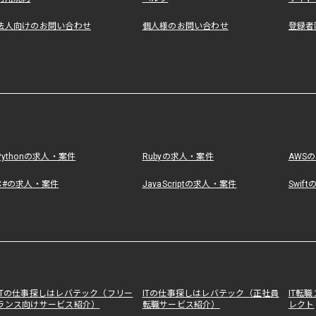
法人向けのお問い合わせ
個人様のお問い合わせ
登録者
Pythonの求人・案件
Rubyの求人・案件
AWS
C#の求人・案件
JavaScriptの求人・案件
Swif
ITの仕事探しはレバテック（フリー
ITの仕事探しはレバテック（正社員
IT転
ランス向けサービス紹介）
転職サービス紹介）
レクト