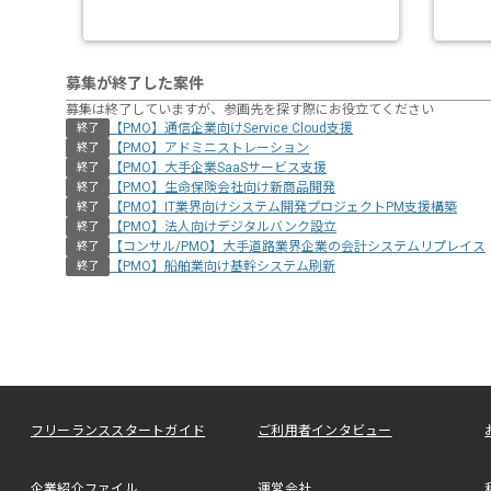
募集が終了した案件
募集は終了していますが、参画先を探す際にお役立てください
【PMO】通信企業向けService Cloud支援
終了
【PMO】アドミニストレーション
終了
【PMO】大手企業SaaSサービス支援
終了
【PMO】生命保険会社向け新商品開発
終了
【PMO】IT業界向けシステム開発プロジェクトPM支援構築
終了
【PMO】法人向けデジタルバンク設立
終了
【コンサル/PMO】大手道路業界企業の会計システムリプレイス
終了
【PMO】船舶業向け基幹システム刷新
終了
フリーランススタートガイド
ご利用者インタビュー
企業紹介ファイル
運営会社