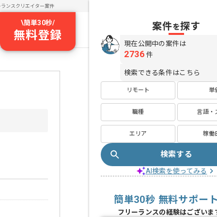
ーランスクリエイター案件
\
簡単30秒
/
案件
探す
を
無料登録
現在公開中の案件は
2736
件
検索できる条件はこちら
リモート
単
職種
言語・
エリア
稼働
検索する
AI検索を使ってみる
簡単30秒 無料サポー
フリーランスの経験はございま