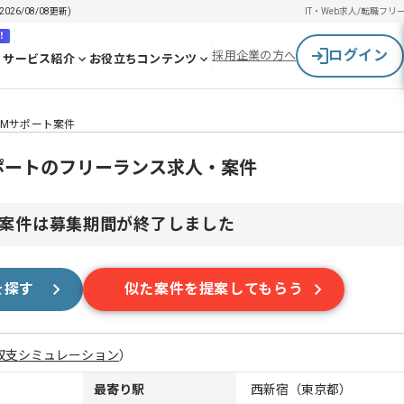
6/08/08更新)
IT・Web求人/転職
フリ
！
ログイン
採用企業の方へ
サービス紹介
お役立ちコンテンツ
PMサポート案件
ポートのフリーランス求人・案件
案件は募集期間が終了しました
を探す
似た案件を提案してもらう
収支シミュレーション
）
最寄り駅
西新宿（東京都）