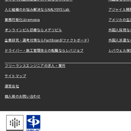
人と組織のお悩み解決ならNALYSYS Lab.
アジャイル開発なら
業務可視化はremopia
アメリカの生活
オンラインピル診療ならメデリピル
外国人採用ならLe
企業研究・選考対策ならFactBoard(ファクトボード)
外国人派遣なら
ドライバー・施工管理技士の転職ならレバジョブ
レバウェル保
フリーランスエンジニアの求人・案件
サイトマップ
運営会社
個人様のお問い合わせ