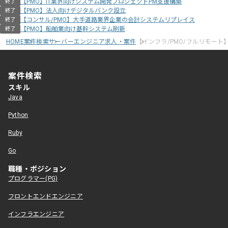
【PMO】IT業界向けシステム開発プロジェクトPM支援構築
終了
【PMO】法人向けデジタルバンク設立
終了
【コンサル/PMO】大手道路業界企業の会計システムリプレイス
終了
【PMO】船舶業向け基幹システム刷新
終了
HOME
案件検索
サーバーエンジニア求人・案件
【インフラ/PMO/フルリモー
案件検索
スキル
Java
Python
Ruby
Go
職種・ポジション
プログラマー(PG)
フロントエンドエンジニア
インフラエンジニア