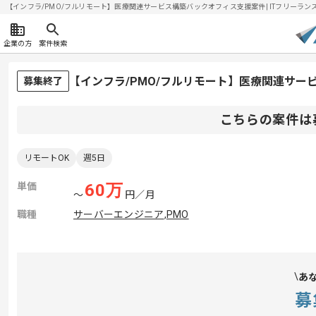
【インフラ/PMO/フルリモート】医療関連サービス構築バックオフィス支援案件| ITフリーランスエ
企業の方
案件検索
【インフラ/PMO/フルリモート】医療関連サ
募集終了
こちらの案件は
リモートOK
週5日
単価
60
万
〜
円／月
職種
サーバーエンジニア
,
PMO
あ
募