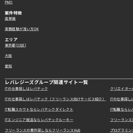
PMO
案件特徴
高単価
実務経験が浅い方OK
エリア
東京都(23区)
大阪
愛知
レバレジーズグループ関連サイト一覧
ITの仕事探しはレバテック
クリエイター
ITの仕事探しはレバテック（フリーランス向けサービス紹介）
ITの仕事探
IT転職スカウトならレバテックダイレクト
IT転職なら
ITエンジニア就活ならレバテックルーキー
フリーランス
フリーランスの案件探しならフリーランスHub
プログラミン