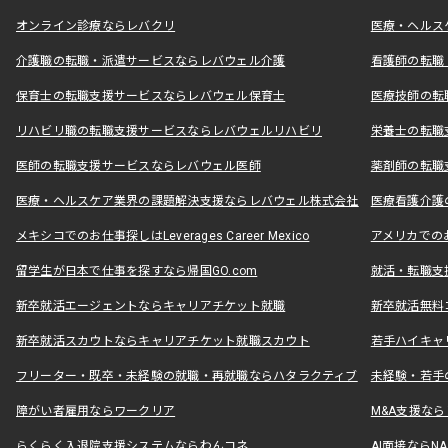
オンライン診療ならレバクリ
医療・ヘルス
介護職の転職・派遣サービスならレバウェル介護
看護師の転職
保育士の転職支援サービスならレバウェル保育士
医療技師の転
リハビリ職の転職支援サービスならレバウェルリハビリ
栄養士の転職
医師の転職支援サービスならレバウェル医師
薬剤師の転職
医療・ヘルスケア業界の課題解決支援ならレバウェル株式会社
医療看護介護の
メキシコでのお仕事探しはLeverages Career Mexico
アメリカでのお仕事
留学生が日本で仕事を探すなら帰国GO.com
就活・転職支
新卒就活エージェントならキャリアチケット就職
新卒就活無料
新卒就活スカウトならキャリアチケット就職スカウト
若手ハイキャ
フリーター・既卒・未経験の就職・再就職ならハタラクティブ
未経験・若手
障がい者雇用ならワークリア
M&A支援な
らくらく入退院支援システムならわんコネ
AI面接ならNAL