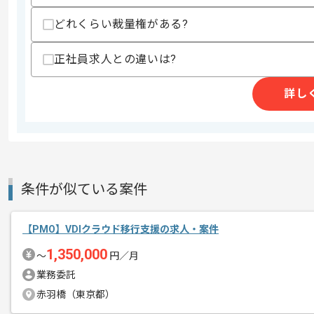
商談回数
1回
その他募集要項
どれくらい裁量権がある?
募集人数
2人
作業開始日
2023/12/01
正社員求人との違いは?
詳し
医療関連サービスのインフラ構築支援を
エージェントからのコ
メント
見積もり作業等をPMに伴走しながらご
リモート作業が可能ですが、プロジェク
条件が似ている案件
長期案件かつレバテックからの参画実績
【PMO】VDIクラウド移行支援の求人・案件
1,350,000
〜
円／月
業務委託
赤羽橋（東京都）