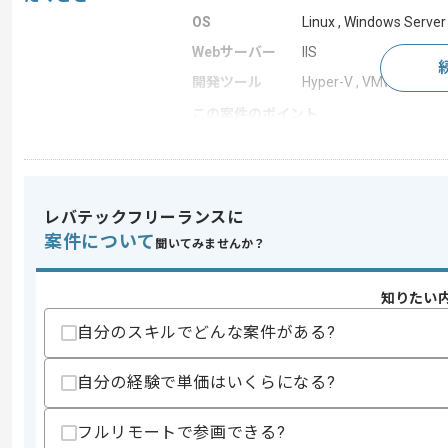
OS
Linux , Windows Server
Webサーバー
IIS
開発ツール
Hyper-V , VMware
この案件のポイント
特徴
参画実績あり
レバテックフリーランスに
求めるスキル
案件について
スキル
聞いてみませんか？
・VMware等を用いた仮想化に関する知
歓迎スキル
知りたい
・サーバーやストレージの構築経験
自分のスキルでどんな案件がある?
スキルに不安がある方へ
上記に似た経験やスキルをお持ちであれば申
自分の経験で単価はいくらになる?
フルリモートで参画できる?