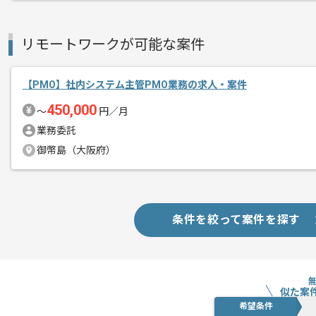
リモートワークが可能な案件
【PMO】社内システム主管PMO業務の求人・案件
450,000
〜
円／月
業務委託
御幣島（大阪府）
条件を絞って案件を探す
似た案
希望条件