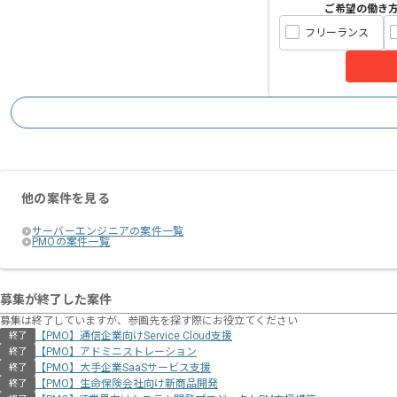
ご希望の働き
フリーランス
他の案件を見る
サーバーエンジニアの案件一覧
PMOの案件一覧
募集が終了した案件
募集は終了していますが、参画先を探す際にお役立てください
【PMO】通信企業向けService Cloud支援
終了
【PMO】アドミニストレーション
終了
【PMO】大手企業SaaSサービス支援
終了
【PMO】生命保険会社向け新商品開発
終了