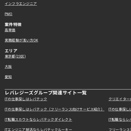
インフラエンジニア
PMO
案件特徴
高単価
実務経験が浅い方OK
エリア
東京都(23区)
大阪
愛知
レバレジーズグループ関連サイト一覧
ITの仕事探しはレバテック
クリエイター
ITの仕事探しはレバテック（フリーランス向けサービス紹介）
ITの仕事探
IT転職スカウトならレバテックダイレクト
IT転職なら
ITエンジニア就活ならレバテックルーキー
フリーランス