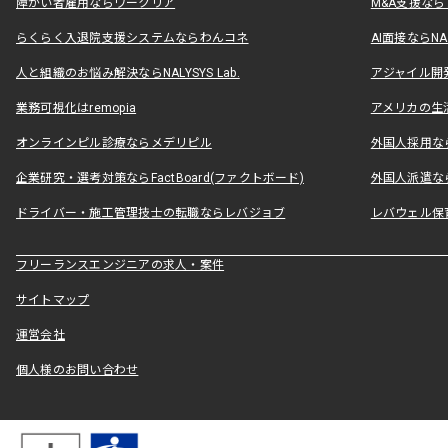
障がい者雇用ならワークリア
M&A支援な
らくらく入退院支援システムならわんコネ
AI面接ならNAL
人と組織のお悩み解決ならNALYSYS Lab.
アジャイル開発なら
業務可視化はremopia
アメリカの生活
オンラインピル診療ならメデリピル
外国人採用ならLe
企業研究・選考対策ならFactBoard(ファクトボード)
外国人派遣なら
ドライバー・施工管理技士の転職ならレバジョブ
レバウェル保
フリーランスエンジニアの求人・案件
サイトマップ
運営会社
個人様のお問い合わせ