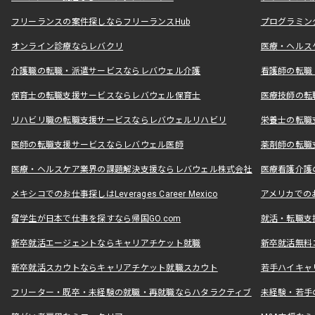
フリーランスの案件探しならフリーランスHub
プログラミン
オンライン診療ならレバクリ
医療・ヘルス
介護職の転職・派遣サービスならレバウェル介護
看護師の転職
保育士の転職支援サービスならレバウェル保育士
医療技師の転
リハビリ職の転職支援サービスならレバウェルリハビリ
栄養士の転職
医師の転職支援サービスならレバウェル医師
薬剤師の転職
医療・ヘルスケア業界の課題解決支援ならレバウェル株式会社
医療看護介護の
メキシコでのお仕事探しはLeverages Career Mexico
アメリカでのお仕事
留学生が日本で仕事を探すなら帰国GO.com
就活・転職支
新卒就活エージェントならキャリアチケット就職
新卒就活無料
新卒就活スカウトならキャリアチケット就職スカウト
若手ハイキャ
フリーター・既卒・未経験の就職・再就職ならハタラクティブ
未経験・若手