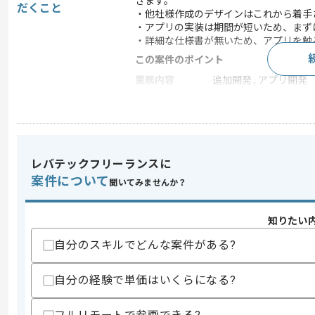
きます。
だくこと
・他社様作成のデザインはこれから着手さ
・アプリの実装は期間が短いため、まず
・詳細な仕様書が無いため、アプリを触
この案件のポイント
業務内容
追加開発 , アプリ開発
特徴
参画実績あり
求めるスキル
レバテックフリーランスに
スキル
・Flutterを用いた開発経験
案件について
聞いてみませんか？
・アジャイルのご経験
スキルに不安がある方へ
知りたい
上記に似た経験やスキルをお持ちであれば申
自分のスキルでどんな案件がある?
自分の経験で単価はいくらになる?
精算条件
精算・お支払い
精算基準時間
140時間〜180時間