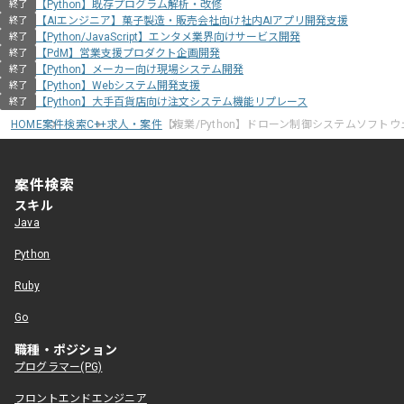
【Python】既存プログラム解析・改修
終了
【AIエンジニア】菓子製造・販売会社向け社内AIアプリ開発支援
終了
【Python/JavaScript】エンタメ業界向けサービス開発
終了
【PdM】営業支援プロダクト企画開発
終了
【Python】メーカー向け現場システム開発
終了
【Python】Webシステム開発支援
終了
【Python】大手百貨店向け注文システム機能リプレース
終了
HOME
案件検索
C++求人・案件
【複業/Python】ドローン制御システムソフト
案件検索
スキル
Java
Python
Ruby
Go
職種・ポジション
プログラマー(PG)
フロントエンドエンジニア