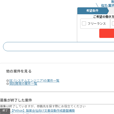
似た案
希望条件
ご希望の働き
フリーランス
他の案件を見る
SE (システムエンジニア)の案件一覧
受託開発の案件一覧
募集が終了した案件
募集は終了していますが、参画先を探す際にお役立てください
【Python】製薬会社向け文書自動作成基盤構築
終了