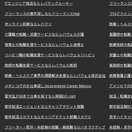
ITエンジニア就活ならレバテックルーキー
フリーランス
フリーランスの案件探しならフリーランスHub
プログラミン
オンライン診療ならレバクリ
医療・ヘルス
介護職の転職・派遣サービスならレバウェル介護
看護師の転職
保育士の転職支援サービスならレバウェル保育士
医療技師の転
リハビリ職の転職支援サービスならレバウェルリハビリ
栄養士の転職
医師の転職支援サービスならレバウェル医師
薬剤師の転職
医療・ヘルスケア業界の課題解決支援ならレバウェル株式会社
医療看護介護の
メキシコでのお仕事探しはLeverages Career Mexico
アメリカでのお仕事
留学生が日本で仕事を探すなら帰国GO.com
就活・転職支
新卒就活エージェントならキャリアチケット就職
新卒就活無料
新卒就活スカウトならキャリアチケット就職スカウト
若手ハイキャ
フリーター・既卒・未経験の就職・再就職ならハタラクティブ
未経験・若手