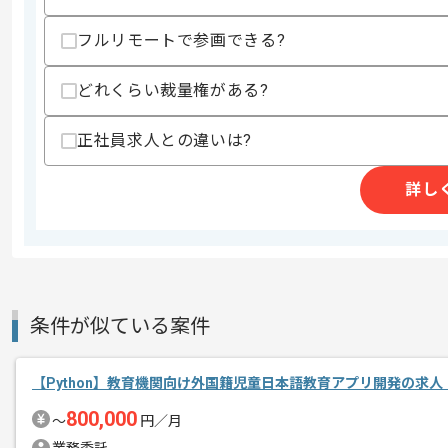
・オブジェクト指向の言語を用いた開発
・クラスベース設計経験
フルリモートで参画できる?
・Linux OSとDockerを用いた実務経験
・Web APIを用いた通信技術の知見及
・セキュリティの知見
どれくらい裁量権がある?
スキルに不安がある方へ
正社員求人との違いは?
上記に似た経験やスキルをお持ちであれば申
詳し
精算条件
有
精算・お支払い
精算基準時間
84時間〜96時間
支払いサイト
15日
条件が似ている案件
商談回数
1回
【Python】教育機関向け外国籍児童日本語教育アプリ開発の求人
その他募集要項
募集人数
1人
800,000
〜
円／月
作業開始日
2023/12/27