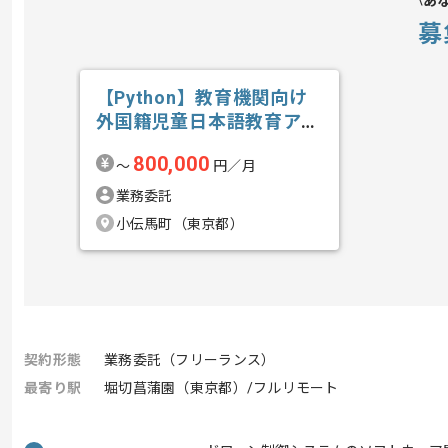
あ
募
【Python】教育機関向け
外国籍児童日本語教育アプ
リ開発の求人・案件
800,000
〜
円／月
業務委託
小伝馬町（東京都）
契約形態
業務委託（フリーランス）
最寄り駅
堀切菖蒲園（東京都）/フルリモート