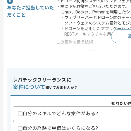
・ドローン制御システムのソフトウェア
・主に下記作業をご担当いただきます。
あなたに担当していた
-Linux、Docker、Pythonを利用し
だくこと
‐ウェブサーバーとドローン間のデー
‐ソフトウェアのシステム設計とモジ
‐ドローンを活用したアプリケーショ
‐RESTアーキテクチャを用いたWeb
この案件で扱う技術
OS
Windows
開発ツール
GitHub
この案件のポイント
業務内容
ソフトウェア開発 , 受
レバテックフリーランスに
特徴
20代活躍中 , 30代活躍
案件について
聞いてみませんか？
知りたい
求めるスキル
自分のスキルでどんな案件がある?
スキル
・ビジネスレベルの英語力
・ソフトウェアのシステム設計経験
・Pythonを用いた開発経験
自分の経験で単価はいくらになる?