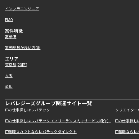
インフラエンジニア
PMO
案件特徴
高単価
実務経験が浅い方OK
エリア
東京都(23区)
大阪
愛知
レバレジーズグループ関連サイト一覧
ITの仕事探しはレバテック
クリエイター
ITの仕事探しはレバテック（フリーランス向けサービス紹介）
ITの仕事探
IT転職スカウトならレバテックダイレクト
IT転職なら