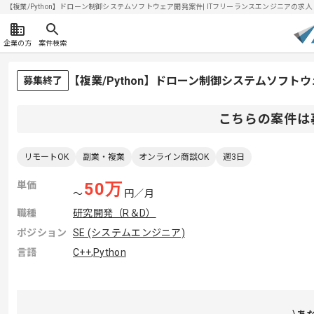
【複業/Python】ドローン制御システムソフトウェア開発案件| ITフリーランスエンジニアの求人・案件
企業の方
案件検索
【複業/Python】ドローン制御システムソフ
募集終了
こちらの案件は
リモートOK
副業・複業
オンライン商談OK
週3日
単価
50
万
〜
円／月
職種
研究開発（R＆D）
ポジション
SE (システムエンジニア)
言語
C++
,
Python