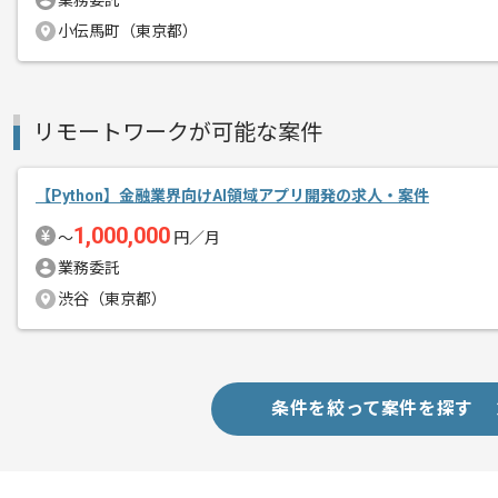
業務委託
小伝馬町（東京都）
SES事業、WEB制作事業、モバイルア
エージェントからのコ
展開している企業になります。
メント
リモートワークが可能な案件
今回はドローン制御システムのソフトウ
【Python】金融業界向けAI領域アプリ開発の求人・案件
基本的にはフルリモートでの作業を見込
1,000,000
〜
円／月
Pythonを用いた開発経験やご自身の語
業務委託
活かしたい方にはおすすめの案件となっ
渋谷（東京都）
条件を絞って案件を探す