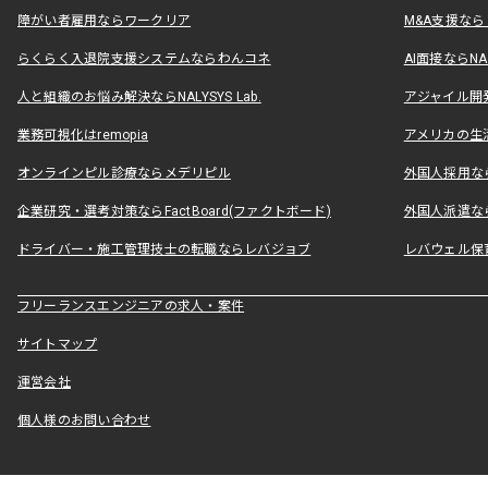
障がい者雇用ならワークリア
M&A支援な
らくらく入退院支援システムならわんコネ
AI面接ならNAL
人と組織のお悩み解決ならNALYSYS Lab.
アジャイル開発なら
業務可視化はremopia
アメリカの生活
オンラインピル診療ならメデリピル
外国人採用ならLe
企業研究・選考対策ならFactBoard(ファクトボード)
外国人派遣なら
ドライバー・施工管理技士の転職ならレバジョブ
レバウェル保
フリーランスエンジニアの求人・案件
サイトマップ
運営会社
個人様のお問い合わせ