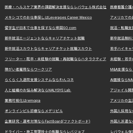
医療・ヘルスケア業界の課題解決支援ならレバウェル株式会社
医療看護介護の
メキシコでのお仕事探しはLeverages Career Mexico
アメリカでのお仕事
留学生が日本で仕事を探すなら帰国GO.com
就活・転職支
新卒就活エージェントならキャリアチケット就職
新卒就活無料
新卒就活スカウトならキャリアチケット就職スカウト
若手ハイキャ
フリーター・既卒・未経験の就職・再就職ならハタラクティブ
未経験・若手
障がい者雇用ならワークリア
M&A支援な
らくらく入退院支援システムならわんコネ
AI面接ならNAL
人と組織のお悩み解決ならNALYSYS Lab.
アジャイル開発なら
業務可視化はremopia
アメリカの生活
オンラインピル診療ならメデリピル
外国人採用ならLe
企業研究・選考対策ならFactBoard(ファクトボード)
外国人派遣なら
ドライバー・施工管理技士の転職ならレバジョブ
レバウェル保