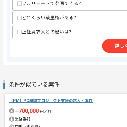
フルリモートで参画できる?
商談回数
1回
どれくらい裁量権がある?
その他募集要項
募集人数
1人
正社員求人との違いは?
作業開始日
2024/01/31
詳し
システムコンサルティング、ソフトウェ
エージェントからのコ
システムサポート、クラウドネットワー
メント
今回はネット証券向けネイティブアプリ
条件が似ている案件
基本的には常駐での作業を想定しており
【PM】PC展開プロジェクト支援の求人・案件
ブリッジSE経験者にはおすすめの案件
700,000
〜
円／月
業務委託