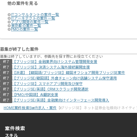
他の案件を見る
ITコンサルタントの案件一覧
ITアーキテクトの案件一覧
アプリ開発の案件一覧
東京都の案件一覧
PMOの案件一覧
募集が終了した案件
募集は終了していますが、参画先を探す際にお役立てください
【ブリッジSE】金融業界向けシステム管理開発支援
終了
【ブリッジSE】決済システム海外接続展開支援
終了
【派遣】【韓国語/ブリッジSE】韓国オフショア開発ブリッジSE案件
終了
【ブリッジSE/韓国語】外食チェーン向け店舗システム保守運用
終了
【ブリッジSE】スマホアプリ開発及び保守
終了
【ブリッジSE/英語】CRMスクラッチ開発通訳
終了
【PMO/中国語】AI翻訳支援
終了
【ブリッジSE/英語】金融業向けインターフェース開発導入
終了
HOME
案件検索
Swift求人・案件
【ブリッジSE】ネット証券会社様向けネイティ
案件検索
スキル