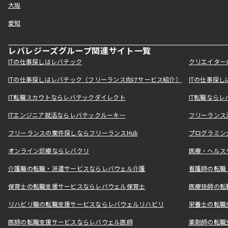
大阪
愛知
レバレジーズグループ関連サイト一覧
ITの仕事探しはレバテック
クリエイター
ITの仕事探しはレバテック（フリーランス向けサービス紹介）
ITの仕事探
IT転職スカウトならレバテックダイレクト
IT転職なら
ITエンジニア就活ならレバテックルーキー
フリーランス
フリーランスの案件探しならフリーランスHub
プログラミン
オンライン診療ならレバクリ
医療・ヘルス
介護職の転職・派遣サービスならレバウェル介護
看護師の転職
保育士の転職支援サービスならレバウェル保育士
医療技師の転
リハビリ職の転職支援サービスならレバウェルリハビリ
栄養士の転職
医師の転職支援サービスならレバウェル医師
薬剤師の転職