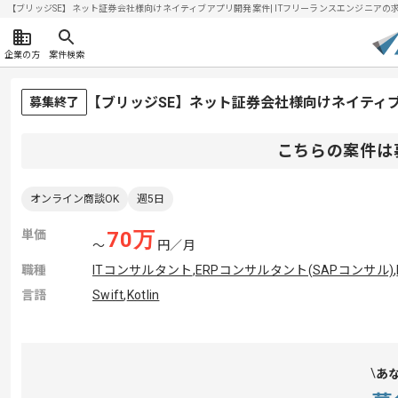
【ブリッジSE】ネット証券会社様向けネイティブアプリ開発案件| ITフリーランスエンジニアの求人・案
企業の方
案件検索
【ブリッジSE】ネット証券会社様向けネイティ
募集終了
こちらの案件は
オンライン商談OK
週5日
単価
70
万
〜
円／月
職種
ITコンサルタント
,
ERPコンサルタント(SAPコンサル)
,
言語
Swift
,
Kotlin
あ