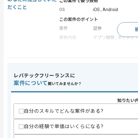
この案件で扱う技術
だくこと
OS
iOS , Android
この案件のポイント
業界
証券
業務内容
アプリ開発 , ネイティ
特徴
20代活躍中 , 30代活躍中
求めるスキル
レバテックフリーランスに
スキル
・ブリッジSEとしての経験
案件について
聞いてみませんか？
・ネイティブアプリ開発経験
歓迎スキル
知りたい
・Swiftを用いたiOSアプリ開発経験
・Kotlinを用いたAndroidアプリ開発経験
自分のスキルでどんな案件がある?
スキルに不安がある方へ
自分の経験で単価はいくらになる?
上記に似た経験やスキルをお持ちであれば申