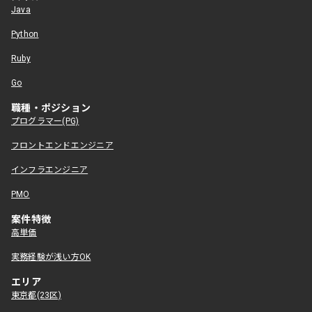
Java
Python
Ruby
Go
職種・ポジション
プログラマー(PG)
フロントエンドエンジニア
インフラエンジニア
PMO
案件特徴
高単価
実務経験が浅い方OK
エリア
東京都(23区)