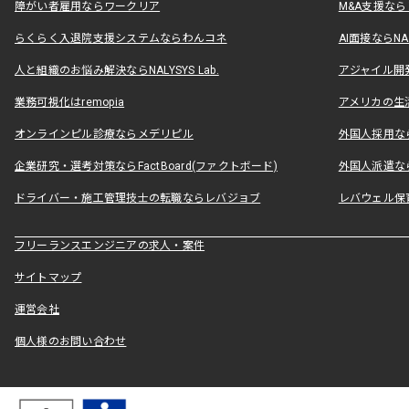
障がい者雇用ならワークリア
M&A支援な
らくらく入退院支援システムならわんコネ
AI面接ならNAL
人と組織のお悩み解決ならNALYSYS Lab.
アジャイル開発なら
業務可視化はremopia
アメリカの生活
オンラインピル診療ならメデリピル
外国人採用ならLe
企業研究・選考対策ならFactBoard(ファクトボード)
外国人派遣なら
ドライバー・施工管理技士の転職ならレバジョブ
レバウェル保
フリーランスエンジニアの求人・案件
サイトマップ
運営会社
個人様のお問い合わせ