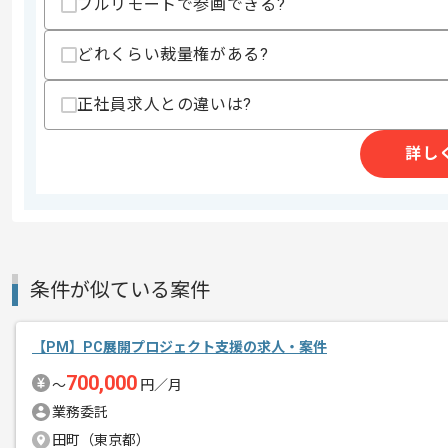
フルリモートで参画できる?
上記に似た経験やスキルをお持ちであれば申
どれくらい裁量権がある?
商談回数
2回
正社員求人との違いは?
その他募集要項
募集人数
1人
詳し
作業開始日
2024/02/06
マウスピース矯正の企画開発や運営を行
エージェントからのコ
今回はプロダクト開発支援をご担当して
メント
条件が似ている案件
基本的には一部リモートでの作業を想定
【PM】PC展開プロジェクト支援の求人・案件
700,000
PdM経験者にはおすすめの案件となって
〜
円／月
業務委託
田町（東京都）