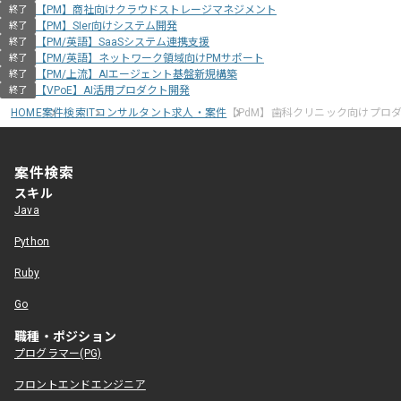
【PM】商社向けクラウドストレージマネジメント
終了
【PM】SIer向けシステム開発
終了
【PM/英語】SaaSシステム連携支援
終了
【PM/英語】ネットワーク領域向けPMサポート
終了
【PM/上流】AIエージェント基盤新規構築
終了
【VPoE】AI活用プロダクト開発
終了
HOME
案件検索
ITコンサルタント求人・案件
【PdM】歯科クリニック向けプロ
案件検索
スキル
Java
Python
Ruby
Go
職種・ポジション
プログラマー(PG)
フロントエンドエンジニア