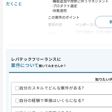
-機能追加や改修に伴うマネジメント
だくこと
-プロダクト選定
-改善運用
この案件のポイント
業務内容
ベンダーコントロール 
20代活躍中 , 30代活躍
特徴
, 自社内開発が多い
求めるスキル
レバテックフリーランスに
スキル
・POやPdMの経験
案件について
聞いてみませんか？
・​UXDの経験
・フロントエンド開発の実務経験
歓迎スキル
知りたい
・スクラムマスターの経験
自分のスキルでどんな案件がある?
・フルスタックエンジニアとしての実務
・リードエンジニアの経験
・toCシステムの開発経験
自分の経験で単価はいくらになる?
スキルに不安がある方へ