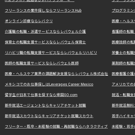
ITエンジニア就活ならレバテックルーキー
フリーランス
フリーランスの案件探しならフリーランスHub
プログラミン
オンライン診療ならレバクリ
医療・ヘルス
介護職の転職・派遣サービスならレバウェル介護
看護師の転職
保育士の転職支援サービスならレバウェル保育士
医療技師の転
リハビリ職の転職支援サービスならレバウェルリハビリ
栄養士の転職
医師の転職支援サービスならレバウェル医師
薬剤師の転職
医療・ヘルスケア業界の課題解決支援ならレバウェル株式会社
医療看護介護の
メキシコでのお仕事探しはLeverages Career Mexico
アメリカでのお仕事
留学生が日本で仕事を探すなら帰国GO.com
就活・転職支
新卒就活エージェントならキャリアチケット就職
新卒就活無料
新卒就活スカウトならキャリアチケット就職スカウト
若手ハイキャ
フリーター・既卒・未経験の就職・再就職ならハタラクティブ
未経験・若手