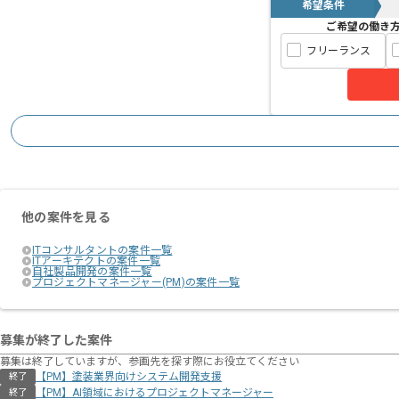
希望条件
ご希望の働き
フリーランス
他の案件を見る
ITコンサルタントの案件一覧
ITアーキテクトの案件一覧
自社製品開発の案件一覧
プロジェクトマネージャー(PM)の案件一覧
募集が終了した案件
募集は終了していますが、参画先を探す際にお役立てください
【PM】塗装業界向けシステム開発支援
終了
【PM】AI領域におけるプロジェクトマネージャー
終了