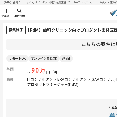
【PdM】歯科クリニック向けプロダクト開発支援案件| ITフリーランスエンジニアの求人・案件(202
企業の方
案件検索
【PdM】歯科クリニック向けプロダクト開発支
募集終了
こちらの案件は
リモートOK
オンライン商談OK
週5日
単価
90
万
〜
円／月
職種
ITコンサルタント
,
ERPコンサルタント(SAPコンサル)
,
プロダクトマネージャー(PdM)
あ
募