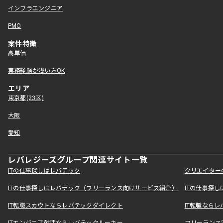
インフラエンジニア
PMO
案件特徴
高単価
実務経験が浅い方OK
エリア
東京都(23区)
大阪
愛知
レバレジーズグループ関連サイト一覧
ITの仕事探しはレバテック
クリエイター
ITの仕事探しはレバテック（フリーランス向けサービス紹介）
ITの仕事探
IT転職スカウトならレバテックダイレクト
IT転職なら