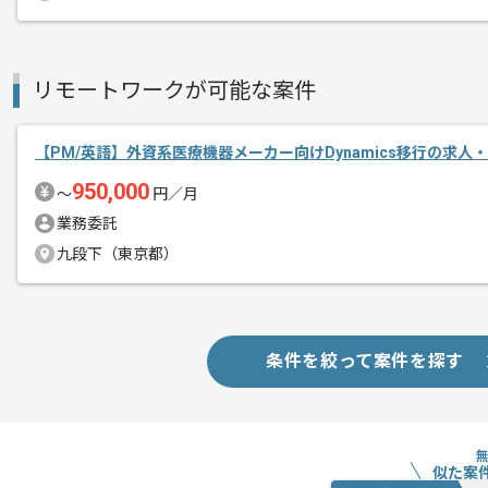
リモートワークが可能な案件
【PM/英語】外資系医療機器メーカー向けDynamics移行の求人
950,000
〜
円／月
業務委託
九段下（東京都）
条件を絞って案件を探す
似た案