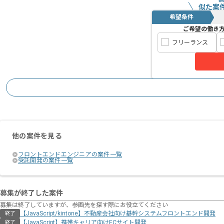
似た案
希望条件
ご希望の働き
フリーランス
他の案件を見る
フロントエンドエンジニアの案件一覧
受託開発の案件一覧
募集が終了した案件
募集は終了していますが、参画先を探す際にお役立てください
【JavaScript/kintone】不動産会社向け基幹システムフロントエンド開発
終了
【JavaScript】携帯キャリア向けECサイト開発
終了