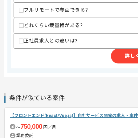
歓迎スキル
フルリモートで参画できる?
・HTMLとJavaScriptを用いたパフ
・PHPを用いた実務経験
どれくらい裁量権がある?
・AWSインフラの知見
・テレビデバイスでの運用経験
正社員求人との違いは?
スキルに不安がある方へ
上記に似た経験やスキルをお持ちであれば申
詳し
精算条件
有
精算・お支払い
精算基準時間
140時間〜180時間
条件が似ている案件
支払いサイト
15日
【フロントエンド(React/Vue.js)】自社サービス開発の求人・案件
商談回数
1回
750,000
〜
円／月
その他募集要項
募集人数
1人
業務委託