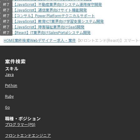
【JavaScript】不動産業界向けシステム運用保守開発
終了
【JavaScript】通信業界向けサイト機能開発
終了
【コンサル】Power Platformテクニカルサポート
終了
【JavaScript】教育ICT業界向け学習支援システム開発
終了
【JavaScript】障害福祉業界向けSaaS開発
終了
【React】IT業界向けSalesPortalシステム開発
終了
HOME
案件検索
Webデザイナー求人・案件
【フロントエンド(React)】スマ
案件検索
スキル
Java
Python
Ruby
Go
職種・ポジション
プログラマー(PG)
フロントエンドエンジニア