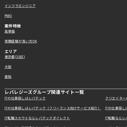
インフラエンジニア
PMO
案件特徴
高単価
実務経験が浅い方OK
エリア
東京都(23区)
大阪
愛知
レバレジーズグループ関連サイト一覧
ITの仕事探しはレバテック
クリエイター
ITの仕事探しはレバテック（フリーランス向けサービス紹介）
ITの仕事探
IT転職スカウトならレバテックダイレクト
IT転職なら