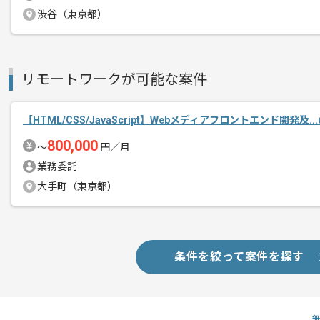
作業開始日
2024/02/13
渋谷（東京都）
レバテックの実績がある企業でございま
リモートワークが可能な案件
エージェントからのコ
今回はスマートテレビ用アプリ運用をご
メント
【HTML/CSS/JavaScript】Webメディアフロントエンド開発及.
基本的には一部リモートでの作業を想定
800,000
〜
円／月
業務委託
Reactを用いた開発経験を活かしたい方
大手町（東京都）
おすすめの案件となっております。
条件を絞って案件を探す