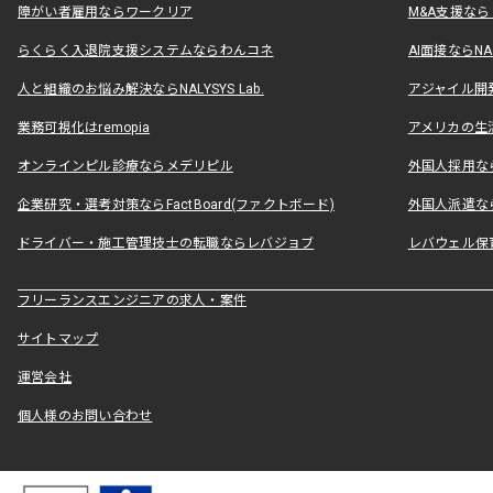
障がい者雇用ならワークリア
M&A支援な
らくらく入退院支援システムならわんコネ
AI面接ならNAL
人と組織のお悩み解決ならNALYSYS Lab.
アジャイル開発なら
業務可視化はremopia
アメリカの生活
オンラインピル診療ならメデリピル
外国人採用ならLe
企業研究・選考対策ならFactBoard(ファクトボード)
外国人派遣なら
ドライバー・施工管理技士の転職ならレバジョブ
レバウェル保
フリーランスエンジニアの求人・案件
サイトマップ
運営会社
個人様のお問い合わせ