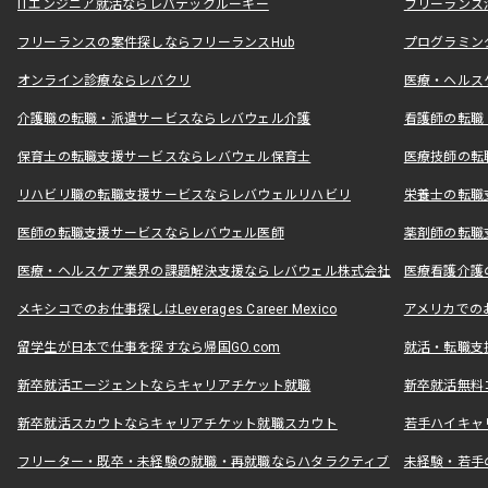
ITエンジニア就活ならレバテックルーキー
フリーランス
フリーランスの案件探しならフリーランスHub
プログラミン
オンライン診療ならレバクリ
医療・ヘルス
介護職の転職・派遣サービスならレバウェル介護
看護師の転職
保育士の転職支援サービスならレバウェル保育士
医療技師の転
リハビリ職の転職支援サービスならレバウェルリハビリ
栄養士の転職
医師の転職支援サービスならレバウェル医師
薬剤師の転職
医療・ヘルスケア業界の課題解決支援ならレバウェル株式会社
医療看護介護の
メキシコでのお仕事探しはLeverages Career Mexico
アメリカでのお仕事
留学生が日本で仕事を探すなら帰国GO.com
就活・転職支
新卒就活エージェントならキャリアチケット就職
新卒就活無料
新卒就活スカウトならキャリアチケット就職スカウト
若手ハイキャ
フリーター・既卒・未経験の就職・再就職ならハタラクティブ
未経験・若手