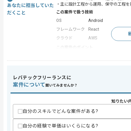
・主に設計工程から運用、保守の工程を
あなたに担当していた
この案件で扱う技術
だくこと
OS
Android
フレームワーク
React
クラウド
AWS
この案件のポイント
業務内容
アプリ開発 , 受託開発
特徴
20代活躍中 , 30代活躍
レバテックフリーランスに
案件について
聞いてみませんか？
求めるスキル
スキル
・Androidアプリのネイティブでの開発経
・iOSアプリのネイティブでの開発経験(
知りたい
・Reactを用いた開発と運用経験(3年以上
自分のスキルでどんな案件がある?
・下記を用いた実務経験(3年以上)
‐HTML
‐CSS
自分の経験で単価はいくらになる?
‐JavaScript