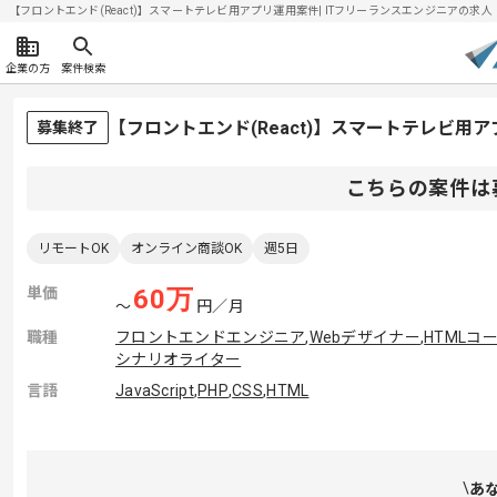
【フロントエンド(React)】スマートテレビ用アプリ運用案件| ITフリーランスエンジニアの求人・案件
企業の方
案件検索
【フロントエンド(React)】スマートテレビ
募集終了
こちらの案件は
リモートOK
オンライン商談OK
週5日
単価
60
万
〜
円／月
職種
フロントエンドエンジニア
,
Webデザイナー
,
HTMLコ
シナリオライター
言語
JavaScript
,
PHP
,
CSS
,
HTML
あ