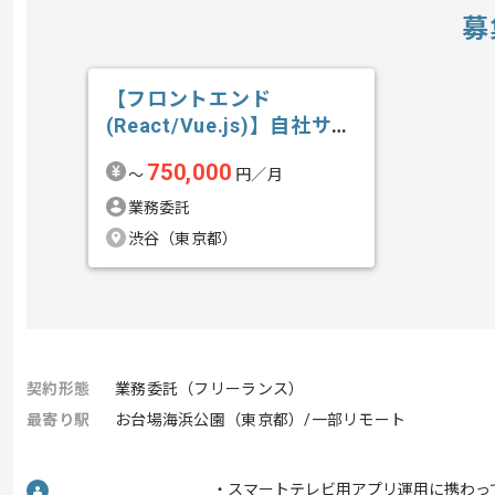
募
【フロントエンド
(React/Vue.js)】自社サー
ビス開...の求人・案件
750,000
〜
円／月
業務委託
渋谷（東京都）
契約形態
業務委託（フリーランス）
最寄り駅
お台場海浜公園（東京都）/一部リモート
・スマートテレビ用アプリ運用に携わっ