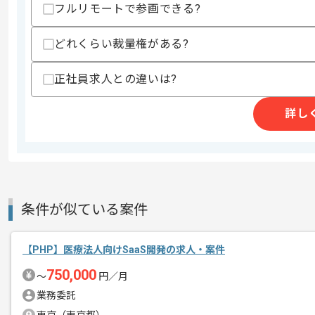
フルリモートで参画できる?
歓迎スキル
・AWSインフラの知見
どれくらい裁量権がある?
・テレビデバイスでの運用経験
正社員求人との違いは?
スキルに不安がある方へ
上記に似た経験やスキルをお持ちであれば申
詳し
精算条件
有
精算・お支払い
精算基準時間
140時間〜180時間
支払いサイト
15日
条件が似ている案件
【PHP】医療法人向けSaaS開発の求人・案件
商談回数
1回
750,000
その他募集要項
〜
円／月
募集人数
1人
業務委託
作業開始日
2024/02/13