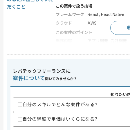
この案件で扱う技術
だくこと
フレームワーク
React , React Native
クラウド
AWS
この案件のポイント
業務内容
アプリ開発 , 受託開発
特徴
20代活躍中 , 30代活躍
レバテックフリーランスに
求めるスキル
案件について
スキル
聞いてみませんか？
・Androidアプリのネイティブでの開発経
・iOSアプリのネイティブでの開発経験(
・React Nativeでのアプリ新規開発経験
知りたい
・Android/iOSアプリ開発または申請
・開発リードエンジニア経験
自分のスキルでどんな案件がある?
・新しいプラットフォームやデバイスで
・下記の経験
‐プロジェクト全体の設計
自分の経験で単価はいくらになる?
‐規約等の決定
‐開発環境構築方針の決定