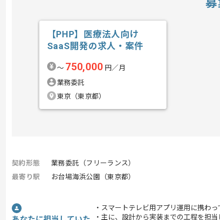
募
【PHP】医療法人向け
SaaS開発の求人・案件
750,000
〜
円／月
業務委託
東京（東京都）
契約形態
業務委託（フリーランス）
最寄り駅
お台場海浜公園（東京都）
・スマートテレビ用アプリ運用に携わっ
・主に、設計から実装までの工程を担当
あなたに担当していた