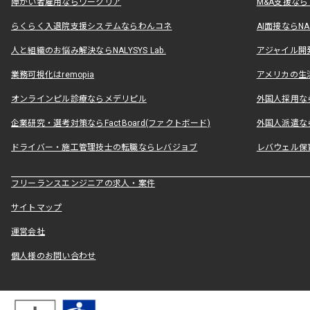
障がい者雇用ならワークリア
M&A支援な
らくらく入退院支援システムならわんコネ
AI面接ならNAL
人と組織のお悩み解決ならNALYSYS Lab.
アジャイル開発なら
業務可視化はremopia
アメリカの生活
オンラインピル診療ならメデリピル
外国人採用ならLe
企業研究・選考対策ならFactBoard(ファクトボード)
外国人派遣なら
ドライバー・施工管理技士の転職ならレバジョブ
レバウェル保
フリーランスエンジニアの求人・案件
サイトマップ
運営会社
個人様のお問い合わせ