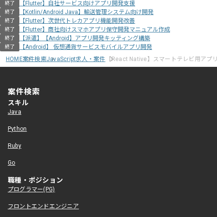
【Flutter】自社サービス向けアプリ開発支援
終了
【Kotlin/Android Java】輸送管理システム向け開発
終了
【Flutter】次世代トレカアプリ機能開発改善
終了
【Flutter】商社向けスマホアプリ保守開発マニュアル作成
終了
【派遣】【Android】アプリ開発キッティング構築
終了
【Android】 仮想通貨サービスモバイルアプリ開発
終了
HOME
案件検索
JavaScript求人・案件
【React Native】スマートテレビ用ア
案件検索
スキル
Java
Python
Ruby
Go
職種・ポジション
プログラマー(PG)
フロントエンドエンジニア