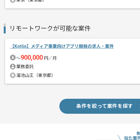
東京（東京都）
レバテックの実績がある企業でございま
エージェントからのコ
リモートワークが可能な案件
今回はスマートテレビ用アプリ運用をご
メント
【Kotlin】メディア事業向けアプリ開発の求人・案件
基本的には現場での作業を想定していま
900,000
〜
円／月
アプリ開発経験やフロントエンド開発経
業務委託
活かしたい方にはおすすめの案件となっ
溜池山王（東京都）
条件を絞って案件を探す
似た案