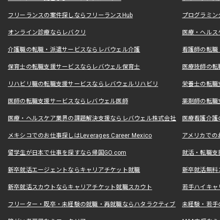
フリーランスの案件探しならフリーランスHub
プログラミン
オンライン診療ならレバクリ
医療・ヘルス
介護職の転職・派遣サービスならレバウェル介護
看護師の転職
保育士の転職支援サービスならレバウェル保育士
医療技師の転
リハビリ職の転職支援サービスならレバウェルリハビリ
栄養士の転職
医師の転職支援サービスならレバウェル医師
薬剤師の転職
医療・ヘルスケア業界の課題解決支援ならレバウェル株式会社
医療看護介護の
メキシコでのお仕事探しはLeverages Career Mexico
アメリカでのお仕事
留学生が日本で仕事を探すなら帰国GO.com
就活・転職支
新卒就活エージェントならキャリアチケット就職
新卒就活無料
新卒就活スカウトならキャリアチケット就職スカウト
若手ハイキャ
フリーター・既卒・未経験の就職・再就職ならハタラクティブ
未経験・若手