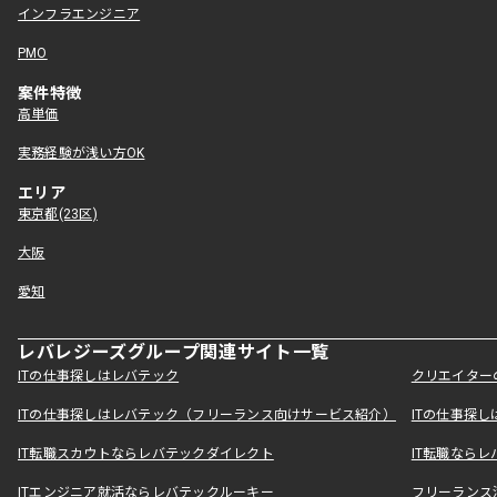
インフラエンジニア
PMO
案件特徴
高単価
実務経験が浅い方OK
エリア
東京都(23区)
大阪
愛知
レバレジーズグループ関連サイト一覧
ITの仕事探しはレバテック
クリエイター
ITの仕事探しはレバテック（フリーランス向けサービス紹介）
ITの仕事探
IT転職スカウトならレバテックダイレクト
IT転職なら
ITエンジニア就活ならレバテックルーキー
フリーランス