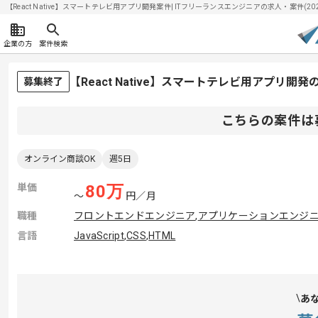
【React Native】スマートテレビ用アプリ開発案件| ITフリーランスエンジニアの求人・案件(2026
企業の方
案件検索
【React Native】スマートテレビ用アプリ
募集終了
こちらの案件は
オンライン商談OK
週5日
単価
80
万
〜
円／月
職種
フロントエンドエンジニア
,
アプリケーションエンジ
言語
JavaScript
,
CSS
,
HTML
あ