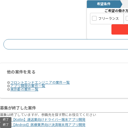
希望条件
ご希望の働き
フリーランス
他の案件を見る
フロントエンドエンジニアの案件一覧
アプリ開発の案件一覧
東京都の案件一覧
募集が終了した案件
募集は終了していますが、参画先を探す際にお役立てください
【Kotlin】運送業向けドライバー端末アプリ開発
終了
【Android】医療業界向け決済端末用アプリ開発
終了