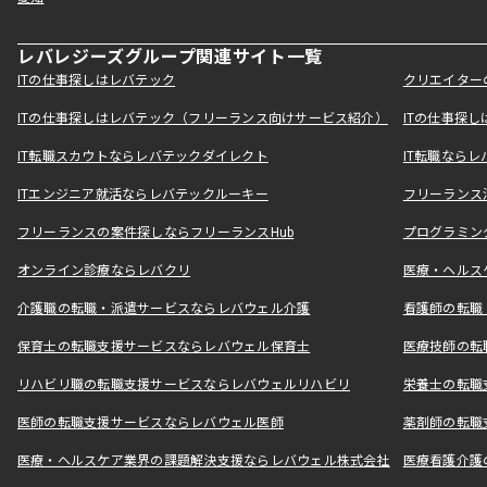
レバレジーズグループ関連サイト一覧
ITの仕事探しはレバテック
クリエイター
ITの仕事探しはレバテック（フリーランス向けサービス紹介）
ITの仕事探
IT転職スカウトならレバテックダイレクト
IT転職なら
ITエンジニア就活ならレバテックルーキー
フリーランス
フリーランスの案件探しならフリーランスHub
プログラミン
オンライン診療ならレバクリ
医療・ヘルス
介護職の転職・派遣サービスならレバウェル介護
看護師の転職
保育士の転職支援サービスならレバウェル保育士
医療技師の転
リハビリ職の転職支援サービスならレバウェルリハビリ
栄養士の転職
医師の転職支援サービスならレバウェル医師
薬剤師の転職
医療・ヘルスケア業界の課題解決支援ならレバウェル株式会社
医療看護介護の