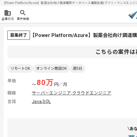
【Power Platform/Azure】製薬会社向け調達購買データベース構築支援| ITフリーランスエンジニ
企業の方
案件検索
【Power Platform/Azure】製薬会社
募集終了
こちらの案件は
リモートOK
オンライン商談OK
週5日
単価
80
万
〜
円／月
職種
サーバーエンジニア
,
クラウドエンジニア
言語
Java
,
SQL
あ