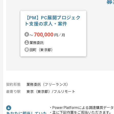
募
【PM】PC展開プロジェク
ト支援の求人・案件
700,000
〜
円／月
業務委託
田町（東京都）
契約形態
業務委託（フリーランス）
最寄り駅
東京（東京都）/フルリモート
・Power Platformによる調達購
・主に下記作業をご担当いただきます
あなたに担当していた