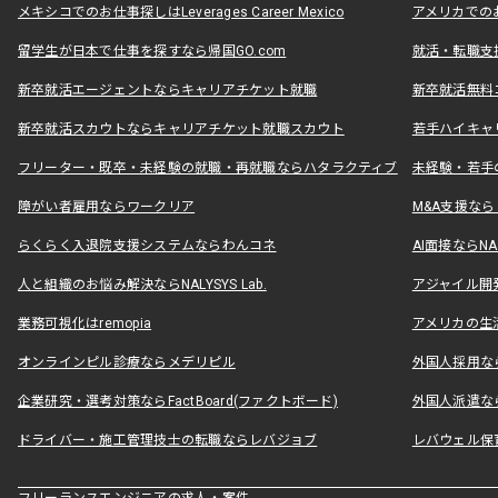
メキシコでのお仕事探しはLeverages Career Mexico
アメリカでのお仕事
留学生が日本で仕事を探すなら帰国GO.com
就活・転職支
新卒就活エージェントならキャリアチケット就職
新卒就活無料
新卒就活スカウトならキャリアチケット就職スカウト
若手ハイキャ
フリーター・既卒・未経験の就職・再就職ならハタラクティブ
未経験・若手
障がい者雇用ならワークリア
M&A支援な
らくらく入退院支援システムならわんコネ
AI面接ならNAL
人と組織のお悩み解決ならNALYSYS Lab.
アジャイル開発なら
業務可視化はremopia
アメリカの生活
オンラインピル診療ならメデリピル
外国人採用ならLe
企業研究・選考対策ならFactBoard(ファクトボード)
外国人派遣なら
ドライバー・施工管理技士の転職ならレバジョブ
レバウェル保