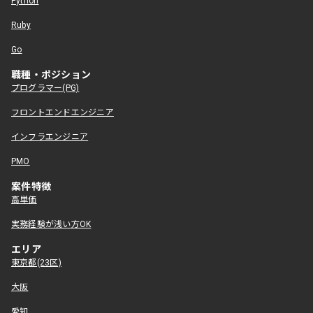
Python
Ruby
Go
職種・ポジション
プログラマー(PG)
フロントエンドエンジニア
インフラエンジニア
PMO
案件特徴
高単価
実務経験が浅い方OK
エリア
東京都(23区)
大阪
愛知