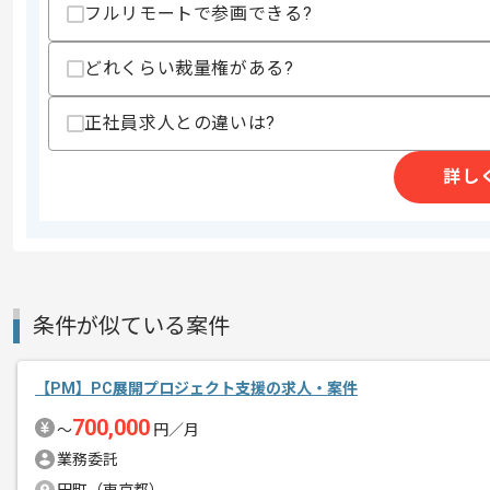
精算・お支払い
フルリモートで参画できる?
精算基準時間
140時間〜180時間
支払いサイト
15日
どれくらい裁量権がある?
正社員求人との違いは?
商談回数
1回
その他募集要項
詳し
募集人数
1人
作業開始日
2024/04/01
セキュティ関連サービスを軸に幅広くサ
エージェントからのコ
条件が似ている案件
今回はAWSを使ったインフラ構築及び
メント
【PM】PC展開プロジェクト支援の求人・案件
技術を伸ばすことを希望される方にはお
700,000
〜
円／月
業務委託