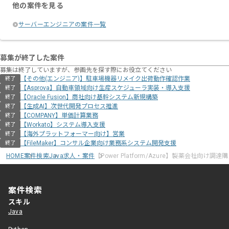
他の案件を見る
サーバーエンジニアの案件一覧
募集が終了した案件
募集は終了していますが、参画先を探す際にお役立てください
【その他(エンジニア)】駐車場機器リメイク出荷動作確認作業
終了
【Asprova】自動車領域向け生産スケジューラ実装・導入支援
終了
【Oracle Fusion】商社向け基幹システム新規構築
終了
【生成AI】次世代開発プロセス推進
終了
【COMPANY】単価計算業務
終了
【Workato】システム導入支援
終了
【海外プラットフォーマー向け】営業
終了
【FileMaker】コンサル企業向け業務系システム開発支援
終了
HOME
案件検索
Java求人・案件
【Power Platform/Azure】製薬会社向
案件検索
スキル
Java