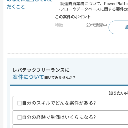
-調達購買業務について、Power Platf
だくこと
-フローやデータベースに関する要件定
この案件のポイント
特徴
20代活躍中 , 30代活躍
求めるスキル
スキル
・下記すべての構築経験(2年以上)
-Apps, Automate等、Power Platform
-Azure、SQL、Databaseの設計、開
レバテックフリーランスに
歓迎スキル
案件について
聞いてみませんか？
・ワークフローやデータベースに関する
知りたい
スキルに不安がある方へ
上記に似た経験やスキルをお持ちであれば申
自分のスキルでどんな案件がある?
自分の経験で単価はいくらになる?
精算条件
有