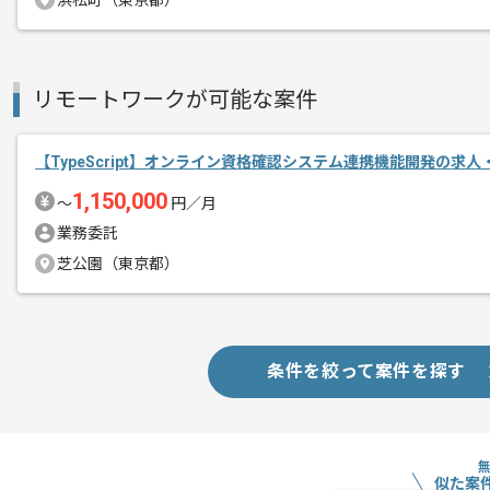
浜松町（東京都）
エージェントからのコ
メント
より満足度の高いサービスを提供するた
開発チーム内外のコミュニケーションを
リモートワークが可能な案件
風通しが良く、幅広い関係者に積極的に
プロジェクトにより深く関わる事が可能
【TypeScript】オンライン資格確認システム連携機能開発の求人
1,150,000
〜
円／月
フルリモートでの作業を想定しておりま
業務委託
芝公園（東京都）
条件を絞って案件を探す
似た案