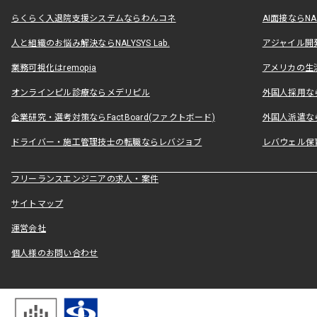
らくらく入退院支援システムならわんコネ
AI面接ならNAL
人と組織のお悩み解決ならNALYSYS Lab.
アジャイル開発なら
業務可視化はremopia
アメリカの生活
オンラインピル診療ならメデリピル
外国人採用ならLe
企業研究・選考対策ならFactBoard(ファクトボード)
外国人派遣なら
ドライバー・施工管理技士の転職ならレバジョブ
レバウェル保
フリーランスエンジニアの求人・案件
サイトマップ
運営会社
個人様のお問い合わせ