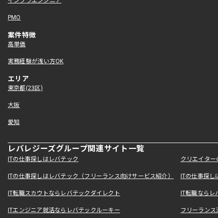
インフラエンジニア
PMO
案件特徴
高単価
実務経験が浅い方OK
エリア
東京都(23区)
大阪
愛知
レバレジーズグループ関連サイト一覧
ITの仕事探しはレバテック
クリエイター
ITの仕事探しはレバテック（フリーランス向けサービス紹介）
ITの仕事探
IT転職スカウトならレバテックダイレクト
IT転職なら
ITエンジニア就活ならレバテックルーキー
フリーランス