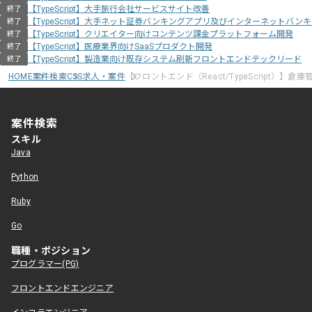
【TypeScript】大手旅行会社サービスサイト改善
終了
【TypeScript】大手ネット証券バンキングアプリ及びインターネットバン
終了
【TypeScript】クリエイター向けコンテンツ課金プラットフォーム開発
終了
【TypeScript】医療業界向けSaaSプロダクト開発
終了
【TypeScript】製造業向け既存システム刷新フロントエンドテックリード
終了
HOME
案件検索
CSS求人・案件
【フロントエンド（React/TypeScript）】
案件検索
スキル
Java
Python
Ruby
Go
職種・ポジション
プログラマー(PG)
フロントエンドエンジニア