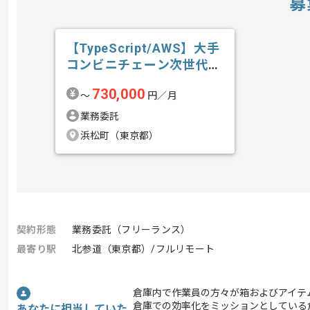
募
【TypeScript/AWS】大手
コンビニチェーン次世代
店...の求人・案件
730,000
〜
円／月
業務委託
浜松町（東京都）
契約形態
業務委託（フリーランス）
最寄り駅
北参道（東京都）/フルリモート
倉庫内で作業員の方々が箱およびアイテ
倉庫での効率化をミッションとしている倉
あなたに担当していた