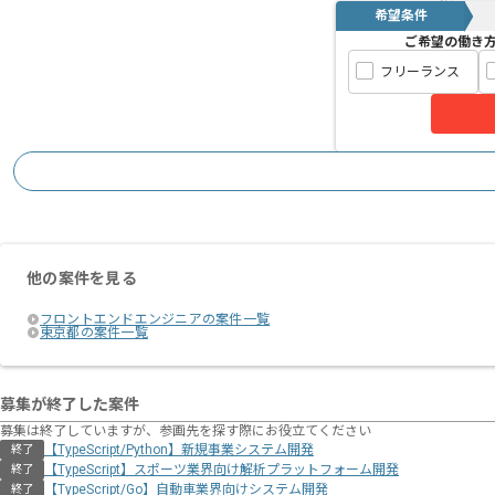
希望条件
ご希望の働き
フリーランス
他の案件を見る
フロントエンドエンジニアの案件一覧
東京都の案件一覧
募集が終了した案件
募集は終了していますが、参画先を探す際にお役立てください
【TypeScript/Python】新規事業システム開発
終了
【TypeScript】スポーツ業界向け解析プラットフォーム開発
終了
【TypeScript/Go】自動車業界向けシステム開発
終了