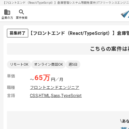
【フロントエンド（React/TypeScript）】倉庫管理システム等開発案件| ITフリーランスエンジニア
企業の方
案件検索
【フロントエンド（React/TypeScript
募集終了
こちらの案件は
リモートOK
オンライン商談OK
週5日
単価
65
万
〜
円／月
職種
フロントエンドエンジニア
言語
CSS
,
HTML
,
Sass
,
TypeScript
あ