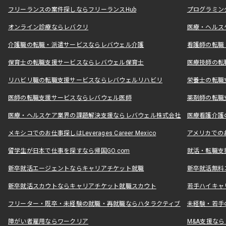
フリーランスの案件探しならフリーランスHub
プログラミン
オンライン診療ならレバクリ
医療・ヘルス
介護職の転職・派遣サービスならレバウェル介護
看護師の転職
保育士の転職支援サービスならレバウェル保育士
医療技師の転
リハビリ職の転職支援サービスならレバウェルリハビリ
栄養士の転職
医師の転職支援サービスならレバウェル医師
薬剤師の転職
医療・ヘルスケア業界の課題解決支援ならレバウェル株式会社
医療看護介護の
メキシコでのお仕事探しはLeverages Career Mexico
アメリカでのお仕事
留学生が日本で仕事を探すなら帰国GO.com
就活・転職支
新卒就活エージェントならキャリアチケット就職
新卒就活無料
新卒就活スカウトならキャリアチケット就職スカウト
若手ハイキャ
フリーター・既卒・未経験の就職・再就職ならハタラクティブ
未経験・若手
障がい者雇用ならワークリア
M&A支援な