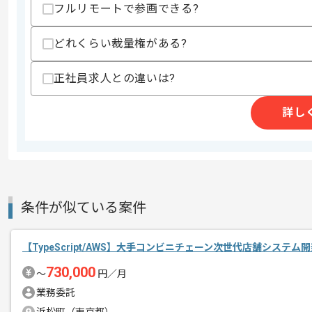
・分かりやすく、使いやすく、心地良い
フルリモートで参画できる?
スキルに不安がある方へ
どれくらい裁量権がある?
上記に似た経験やスキルをお持ちであれば申
正社員求人との違いは?
精算条件
有
詳し
精算・お支払い
精算基準時間
140時間〜180時間
支払いサイト
15日
条件が似ている案件
商談回数
1回
その他募集要項
募集人数
1人
【TypeScript/AWS】大手コンビニチェーン次世代店舗システ
作業開始日
2024/04/01
730,000
〜
円／月
業務委託
宅配収納サービス開発を行っているベン