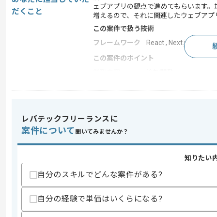
ェブアプリの観点で進めてもらいます。
だくこと
増えるので、それに関連したウェブアプ
この案件で扱う技術
フレームワーク
React , Next.js
この案件のポイント
業務内容
追加開発
特徴
参画実績あり
レバテックフリーランスに
求めるスキル
案件について
聞いてみませんか？
スキル
・Webアプリケーションのフロントエン
・React/ReduxなどのJavaScri
知りたい
歓迎スキル
自分のスキルでどんな案件がある?
・TypeScriptによる開発経験
・ユニットテスト、E2Eテストなどの
・アトミックデザインなどコンポーネン
自分の経験で単価はいくらになる?
・BEMなどのCSS設計に関する知識
・Core Vitalsなどの指標に基づいた