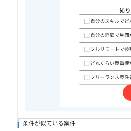
知り
精算条件
有
精算・お支払い
自分のスキルでど
精算基準時間
140時間
支払いサイト
15日
自分の経験で単価
フルリモートで参
担当者より
どれくらい裁量権
ゲーム受託事業を展開している企業でございます。
ゲームプランナーのご経験を活かしたい方には特にお
フリーランス案件
プロジェクトは長期を想定しており、
中長期的に腰をすえての
参画を希望される方にはお勧めの案件となります。
条件が似ている案件