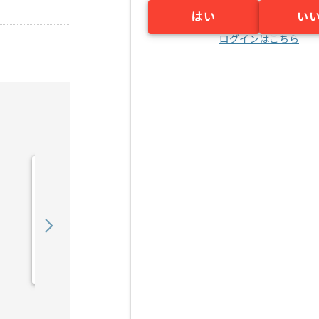
はい
い
ログインはこちら
【動画/オーサリング】ブ
ライダル映像撮影・編集の
求人・案件
500,000
〜
円／月
業務委託
関内（神奈川県）