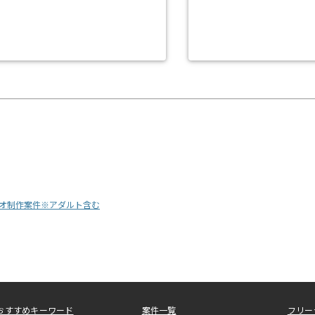
リオ制作案件※アダルト含む
おすすめキーワード
案件一覧
フリー