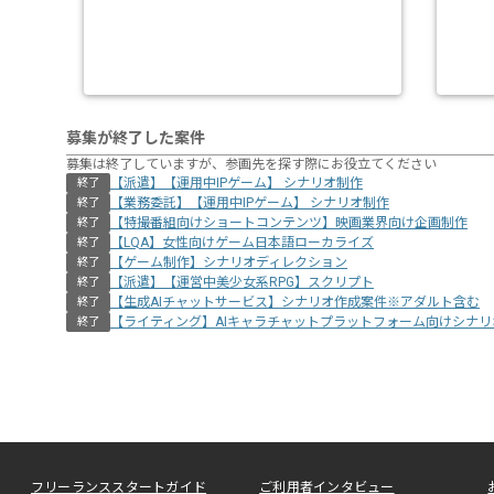
募集が終了した案件
募集は終了していますが、参画先を探す際にお役立てください
【派遣】【運用中IPゲーム】 シナリオ制作
終了
【業務委託】【運用中IPゲーム】 シナリオ制作
終了
【特撮番組向けショートコンテンツ】映画業界向け企画制作
終了
【LQA】女性向けゲーム日本語ローカライズ
終了
【ゲーム制作】シナリオディレクション
終了
【派遣】【運営中美少女系RPG】スクリプト
終了
【生成AIチャットサービス】シナリオ作成案件※アダルト含む
終了
【ライティング】AIキャラチャットプラットフォーム向けシナ
終了
フリーランススタートガイド
ご利用者インタビュー