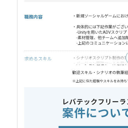
・新規ソーシャルゲームにお
職務内容
・具体的には下記作業がござ
-Unityを用いたADVスクリ
-素材管理、他チームへ追加
-上記のコミュニケーション
・シナリオスクリプト制作の
求めるスキル
・バージョン管理ツールを用
・シナリオの執筆経
歓迎スキル
※上記に似た経験やスキルをお持ち
ゲームエンジン
この案件で扱う技術
Unity
レバテックフリーラ
案件につい
業界
ソーシャ
この案件のポイント
業務内容
新規開発
特徴
30代活躍中