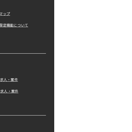
マップ
限定機能について
の求人・案件
tの求人・案件