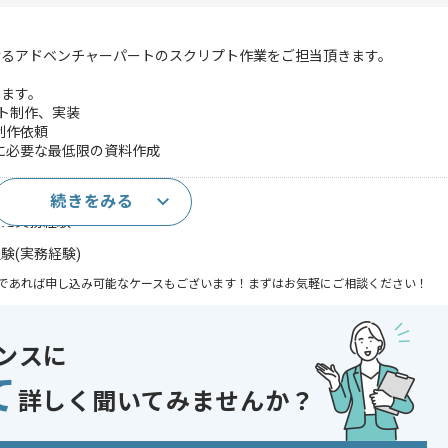
けるアドベンチャーパートのスクリプト作業をご担当頂きます。
います。
プト制作、実装
制作依頼
に必要な最低限の資料作成
続きをみる
実務経験
いた実務経験
験(実務経験)
であれば申し込み可能なケースもございます！まずはお気軽にご相談ください！
ンスに
て
ルゲーム
詳しく聞いてみませんか？
 , 急募 , ゲーム好き歓迎 , ベンチャー企業 , 服装自由