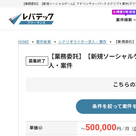
【業務委託】【新規ソーシャルゲーム】アドベンチャーパートスクリプト案件| ITフリー
AI検索が新登場
案件検索
HOME
案件検索
シナリオライター求人・案件
【業務委託
【業務委託】【新規ソーシャル
募集終了
人・案件
こちらの
条件を絞って案件
500,000
単価
〜
円／月
（