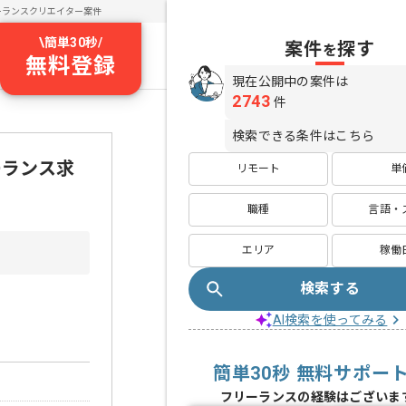
ーランスクリエイター案件
\
簡単30秒
/
案件
探す
を
無料登録
現在公開中の案件は
2743
件
検索できる条件はこちら
ーランス求
リモート
単
職種
言語・
エリア
稼働
検索する
AI検索を使ってみる
簡単30秒 無料サポー
フリーランスの経験はございま