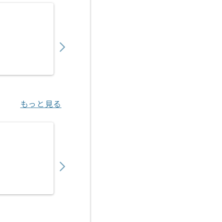
【動画/オーサリング】ブライダル映像撮影・
500,000
〜
円／月
業務委託
関内（神奈川県）
もっと見る
【派遣】【新規3Dゲーム開発】スクリプト制
2,380
〜
円／時
業務委託
渋谷（東京都）