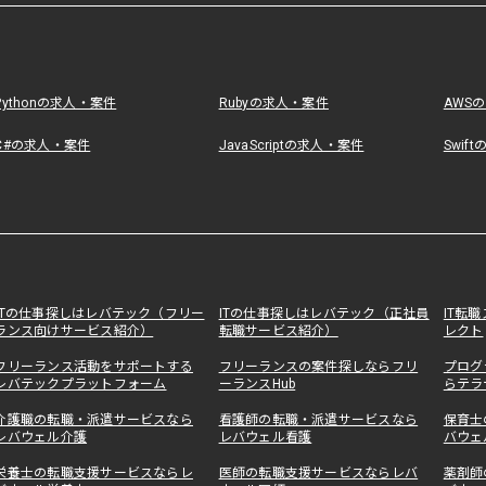
Pythonの求人・案件
Rubyの求人・案件
AWS
C#の求人・案件
JavaScriptの求人・案件
Swif
ITの仕事探しはレバテック（フリー
ITの仕事探しはレバテック（正社員
IT転
ランス向けサービス紹介）
転職サービス紹介）
レクト
フリーランス活動をサポートする
フリーランスの案件探しならフリ
プログ
レバテックプラットフォーム
ーランスHub
らテラ
介護職の転職・派遣サービスなら
看護師の転職・派遣サービスなら
保育士
レバウェル介護
レバウェル看護
バウェ
栄養士の転職支援サービスならレ
医師の転職支援サービスならレバ
薬剤師