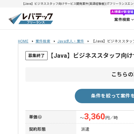
【Java】ビジネススタッフ向けサービス開発案件(英語経験者)| ITフリーランスエンジニ
AI検索が新登場
案件検索
HOME
案件検索
Java求人・案件
【Java】ビジネススタ
【Java】ビジネススタッフ向
募集終了
こちらの
条件を絞って案件
3,360
単価
〜
円／時
契約形態
派遣