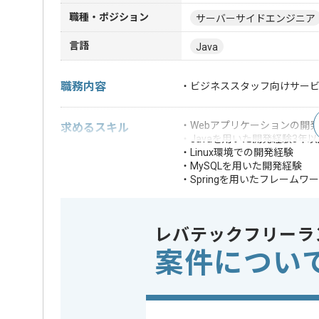
職種・ポジション
サーバーサイドエンジニア
言語
Java
職務内容
・ビジネススタッフ向けサー
・Webアプリケーションの開
求めるスキル
・Javaを用いた開発経験3年以
・Linux環境での開発経験
・MySQLを用いた開発経験
・Springを用いたフレームワ
・Eclipseの利用経験
・日常会話レベルの英語能力(TO
・Gitを用いた管
レバテックフリーラ
・Angular.js
歓迎スキル
案件につい
・JBPMを用いた
・KVSを用いたシ
※上記に似た経験やスキルをお持ち