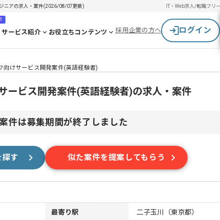
アの求人・案件(2026/08/07更新)
IT・Web求人/転職
フリ
！
ログイン
採用企業の方へ
サービス紹介
お役立ちコンテンツ
ッフ向けサービス開発案件(英語経験者)
けサービス開発案件(英語経験者)の求人・案件
案件は募集期間が終了しました
を探す
似た案件を提案してもらう
最寄り駅
二子玉川（東京都）