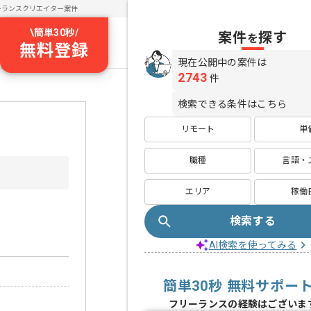
ーランスクリエイター案件
\
簡単30秒
/
案件
探す
を
無料登録
現在公開中の案件は
2743
件
検索できる条件はこちら
リモート
単
職種
言語・
エリア
稼働
検索する
AI検索を使ってみる
簡単30秒 無料サポー
フリーランスの経験はございま