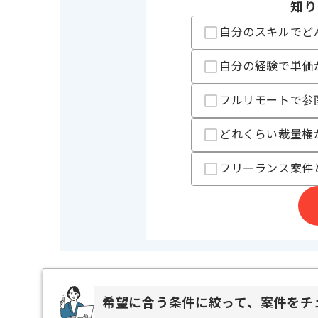
フレームワーク
Spring , 
この案件で扱う技術
知り
DB
MySQL
自分のスキルでど
OS
Linux
統合開発環境
Eclipse
自分の経験で単価
開発ツール
Git
フルリモートで参
特徴
この案件のポイント
長期プロジ
どれくらい裁量権
フリーランス案件
担当者より
社内の英語化が進んでおり、若干英語を使う機会もご
日々の業務に関しては、日本語で行われております。
レバテック正社員含め実績多数です。
基本的には長期で参画できる方を求めております。
食堂が自由に使用でき、3食無料です。
引っ越したばかりで、新しいオフィスでの作業となり
希望に合う条件に絞って、案件をチ