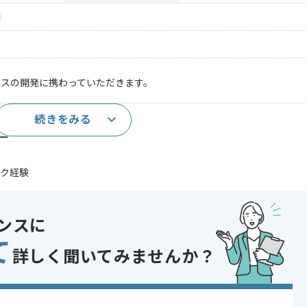
ビスの開発に携わっていただきます。
続きをみる
発経験
上
ーク経験
EIC600点程度）
理システムの基本的な知見
ンスに
を用いたフロントエンド開発経験
て
ワークフロー開発経験
詳しく聞いてみませんか？
ステム開発経験
であれば申し込み可能なケースもございます！まずはお気軽にご相談ください！