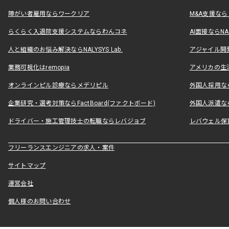
障がい者雇用ならワークリア
M&A支援な
らくらく入退院支援システムならわんコネ
AI面接ならNAL
人と組織のお悩み解決ならNALYSYS Lab.
アジャイル開発なら
業務可視化はremopia
アメリカの生活
オンラインピル診療ならメデリピル
外国人採用ならLe
企業研究・選考対策ならFactBoard(ファクトボード)
外国人派遣なら
ドライバー・施工管理技士の転職ならレバジョブ
レバウェル保
フリーランスエンジニアの求人・案件
サイトマップ
運営会社
個人様のお問い合わせ