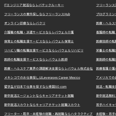
ITエンジニア就活ならレバテックルーキー
フリーランス
フリーランスの案件探しならフリーランスHub
プログラミン
オンライン診療ならレバクリ
医療・ヘルス
介護職の転職・派遣サービスならレバウェル介護
看護師の転職
保育士の転職支援サービスならレバウェル保育士
医療技師の転
リハビリ職の転職支援サービスならレバウェルリハビリ
栄養士の転職
医師の転職支援サービスならレバウェル医師
薬剤師の転職
医療・ヘルスケア業界の課題解決支援ならレバウェル株式会社
医療看護介護の
メキシコでのお仕事探しはLeverages Career Mexico
アメリカでのお仕事
留学生が日本で仕事を探すなら帰国GO.com
就活・転職支
新卒就活エージェントならキャリアチケット就職
新卒就活無料
新卒就活スカウトならキャリアチケット就職スカウト
若手ハイキャ
フリーター・既卒・未経験の就職・再就職ならハタラクティブ
未経験・若手