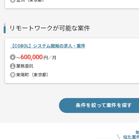
豊洲（東京都）
エージェントからのコ
メント
COBOLでの開発経験を活かすことがで
複数案件を保有している企業ですので、
リモートワークが可能な案件
ご経験と実績に応じてスライド案件のご
【COBOL】システム開発の求人・案件
新しいアイディアや技術を積極的に導入
600,000
〜
円／月
経験豊富なエンジニアと成長が出来る環
業務委託
スキルアップされたい方、長期的に参画
東陽町（東京都）
条件を絞って案件を探す
似た案