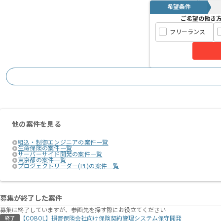
希望条件
ご希望の働き
フリーランス
他の案件を見る
組込・制御エンジニアの案件一覧
生命保険の案件一覧
サーバーサイド開発の案件一覧
東京都の案件一覧
プロジェクトリーダー(PL)の案件一覧
募集が終了した案件
募集は終了していますが、参画先を探す際にお役立てください
【COBOL】損害保険会社向け保険契約管理システム保守開発
終了