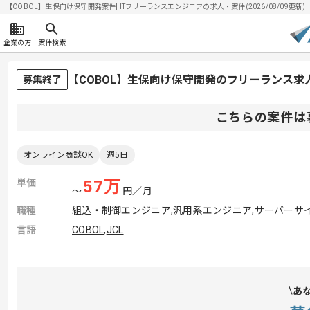
【COBOL】生保向け保守開発案件| ITフリーランスエンジニアの求人・案件(2026/08/09更新)
企業の方
案件検索
【COBOL】生保向け保守開発のフリーランス求
募集終了
こちらの案件は
オンライン商談OK
週5日
単価
57
万
〜
円／月
職種
組込・制御エンジニア
,
汎用系エンジニア
,
サーバーサ
言語
COBOL
,
JCL
あ