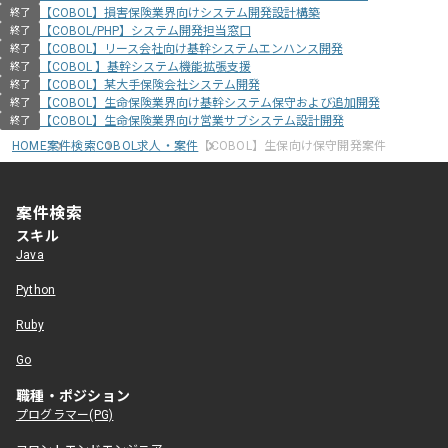
【COBOL】損害保険業界向けシステム開発設計構築
終了
【COBOL/PHP】システム開発担当窓口
終了
【COBOL】リース会社向け基幹システムエンハンス開発
終了
【COBOL 】基幹システム機能拡張支援
終了
【COBOL】某大手保険会社システム開発
終了
【COBOL】生命保険業界向け基幹システム保守および追加開発
終了
【COBOL】生命保険業界向け営業サブシステム設計開発
終了
HOME
案件検索
COBOL求人・案件
【COBOL】生保向け保守開発案件
案件検索
スキル
Java
Python
Ruby
Go
職種・ポジション
プログラマー(PG)