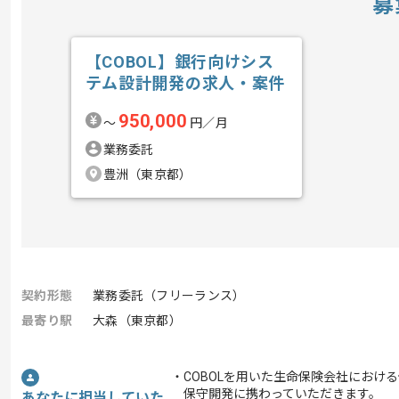
募
【COBOL】銀行向けシス
テム設計開発の求人・案件
950,000
〜
円／月
業務委託
豊洲（東京都）
契約形態
業務委託（フリーランス）
最寄り駅
大森（東京都）
・COBOLを用いた生命保険会社におけ
保守開発に携わっていただきます。
あなたに担当していた