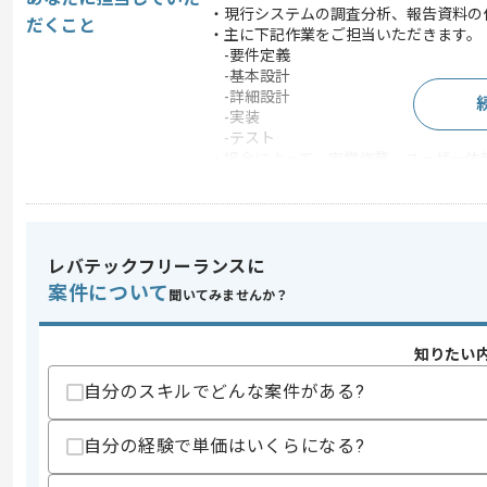
・現行システムの調査分析、報告資料の
だくこと
・主に下記作業をご担当いただきます。
-要件定義
-基本設計
-詳細設計
-実装
-テスト
・場合によって、定常作業、ユーザー依
この案件で扱う技術
OS
z/OS
この案件のポイント
レバテックフリーランスに
業界
生命保険
案件について
聞いてみませんか？
業務内容
新規開発 , サーバーサ
特徴
参画実績あり , BtoB向
知りたい
自分のスキルでどんな案件がある?
求めるスキル
自分の経験で単価はいくらになる?
スキル
・IBM汎用機でのCOBOLを用いた開発経
・以下作業工程を1人称で開発した経験