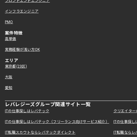
フロントエンドエンジニア
インフラエンジニア
PMO
案件特徴
高単価
実務経験が浅い方OK
エリア
東京都(23区)
大阪
愛知
レバレジーズグループ関連サイト一覧
ITの仕事探しはレバテック
クリエイター
ITの仕事探しはレバテック（フリーランス向けサービス紹介）
ITの仕事探
IT転職スカウトならレバテックダイレクト
IT転職なら