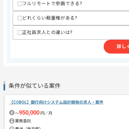
フルリモートで参画できる?
-基本設計
-詳細設計
-実装
どれくらい裁量権がある?
-テスト
・JCLを用いた開発経験
正社員求人との違いは?
歓迎スキル
・生保業務システムの開発経験
詳し
スキルに不安がある方へ
上記に似た経験やスキルをお持ちであれば申
条件が似ている案件
商談回数
2回
その他募集要項
募集人数
1人
【COBOL】銀行向けシステム設計開発の求人・案件
作業開始日
2024/08/01
950,000
〜
円／月
業務委託
レバテックでの実績がある企業の案件で