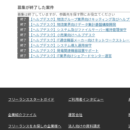
募集が終了した案件
募集は終了していますが、参画先を探す際にお役立てください
【ヘルプデスク】物流グループ業界向けキッティング及びヘルプ
終了
【ヘルプデスク】物流業界向けデータ集計基盤構築開発
終了
【ヘルプデスク】システム及びファイルサーバー維持管理保守
終了
【ヘルプデスク】小売業向けヘルプデスク
終了
【ヘルプデスク】IT通信機器メーカー向けネットワークストレ
終了
【ヘルプデスク】システム導入運用保守
終了
【ヘルプデスク】発電関連機器設置サポート
終了
【ヘルプデスク】IT業界向けシェアードセンター運営
終了
フリーランススタートガイド
ご利用者インタビュー
企業紹介ファイル
運営会社
フリーランスをお探しの企業様へ
法人向けの資料請求