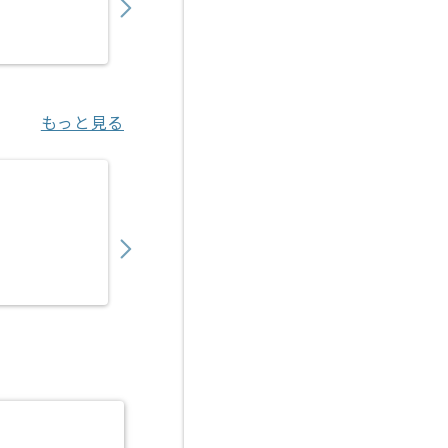
業務委託
御徒町（東京都）
もっと見る
【ヘルプデスク】製造業向け組織ヘルプデス
500,000
〜
円／月
業務委託
谷塚（埼玉県）