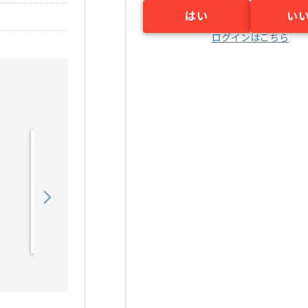
はい
い
ログインはこちら
【ヘルプデスク】コールセ
ンター向けヘルプデスク支
援の求人・案件
500,000
〜
円／月
業務委託
御徒町（東京都）