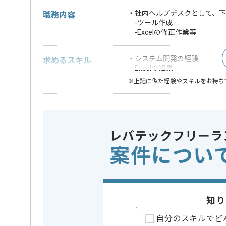
・社内ヘルプデスクとして、下
職務内容
-ツール作成
-Excelの修正作業等
・システム開発の経験
求めるスキル
・Excelの知見
※上記に似た経験やスキルをお持ち
特徴
この案件のポイント
実務経験
レバテックフリーラ
担当者より
案件につい
本企業様は東京エリアを中心に多数の案件を保有して
経験の浅い方でもご参画いただきやすい案件です。
知り
自分のスキルでど