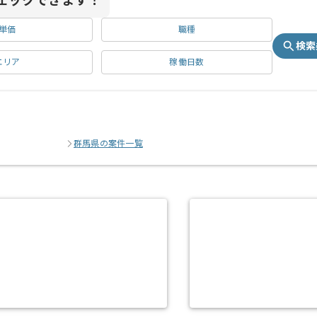
ェックできます！
単価
職種
検索
エリア
稼働日数
群馬県の案件一覧