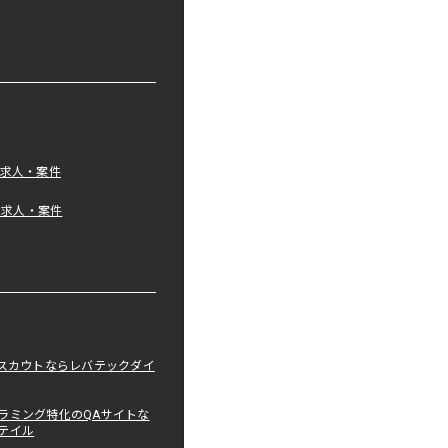
の求人・案件
tの求人・案件
職スカウトならレバテックダイ
ラミング特化のQAサイトな
テイル