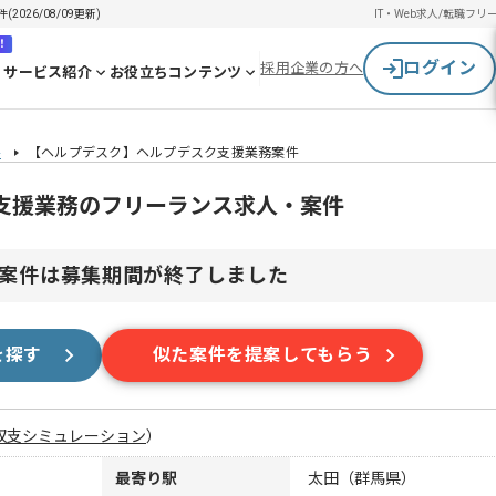
26/08/09更新)
IT・Web求人/転職
フリ
！
ログイン
採用企業の方へ
サービス紹介
お役立ちコンテンツ
件
【ヘルプデスク】ヘルプデスク支援業務案件
支援業務のフリーランス求人・案件
案件は募集期間が終了しました
を探す
似た案件を提案してもらう
収支シミュレーション
）
最寄り駅
太田（群馬県）