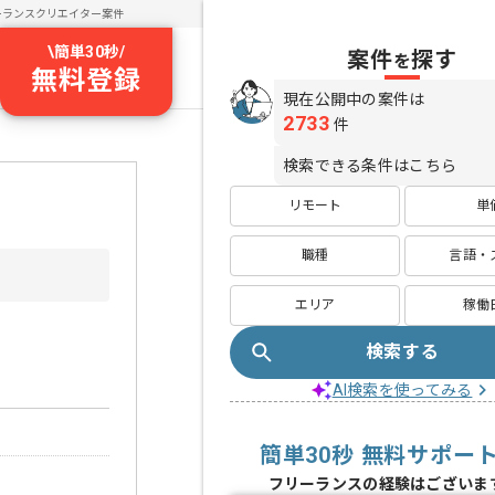
ーランスクリエイター案件
\
簡単30秒
/
案件
探す
を
無料登録
現在公開中の案件は
2733
件
検索できる条件はこちら
リモート
単
職種
言語・
エリア
稼働
検索する
AI検索を使ってみる
簡単30秒 無料サポー
フリーランスの経験はございま