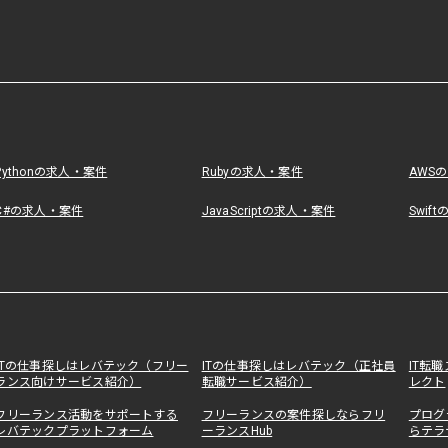
Pythonの求人・案件
Rubyの求人・案件
AWS
C#の求人・案件
JavaScriptの求人・案件
Swif
ITの仕事探しはレバテック（フリー
ITの仕事探しはレバテック（正社員
IT転
ランス向けサービス紹介）
転職サービス紹介）
レクト
フリーランス活動をサポートする
フリーランスの案件探しならフリ
プログ
レバテックプラットフォーム
ーランスHub
らテラ