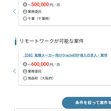
500,000
〜
円／月
業務委託
千葉（千葉県）
リモートワークが可能な案件
【DB】電機メーカー向けOracleERP導入の求人・案件
600,000
〜
円／月
業務委託
南森町（大阪府）
条件を絞って案件