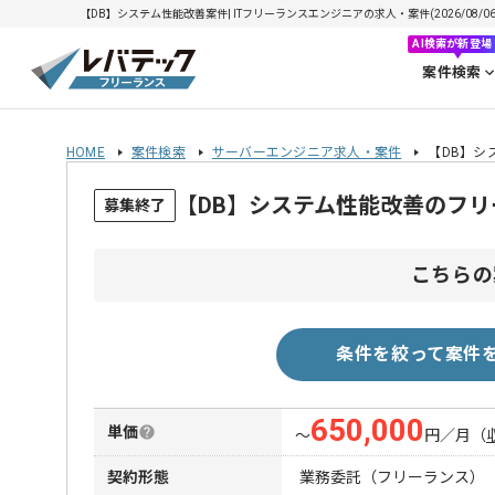
【DB】システム性能改善案件| ITフリーランスエンジニアの求人・案件(2026/08/0
AI検索が新登場
案件検索
HOME
案件検索
サーバーエンジニア求人・案件
【DB】シ
【DB】システム性能改善のフ
募集終了
こちらの
条件を絞って案件
650,000
単価
〜
円／月
（
契約形態
業務委託（フリーランス）