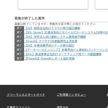
募集が終了した案件
募集は終了していますが、参画先を探す際にお役立てください
【DB】保険会社向けクラウド移行設計構築
終了
【SQL Server】交通決済向けモバイルICカードシステムDB移行
終了
【DB】学校法人向け基幹システム運用保守構築
終了
【Oracle】クラウドDB基盤更改上流支援
終了
【DB】半導体業界向けデータ移行設計
終了
【データベースエンジニア】多業界向け人事給料パッケージシス
終了
【SQL】放送事業会社向けマーケティング用データ基盤構築
終了
【PowerBI】PowerBIレポート設計実装
終了
フリーランススタートガイド
ご利用者インタビュー
企業紹介ファイル
運営会社