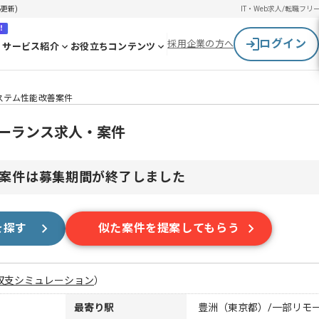
6更新)
IT・Web求人/転職
フリ
！
ログイン
採用企業の方へ
サービス紹介
お役立ちコンテンツ
ステム性能改善案件
リーランス求人・案件
案件は募集期間が終了しました
を探す
似た案件を提案してもらう
収支シミュレーション
）
最寄り駅
豊洲（東京都）/一部リモ