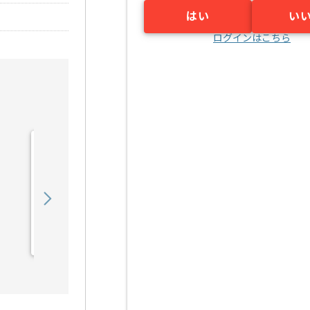
はい
い
ログインはこちら
【DB】IT業界向けWebシ
ステムデータ移行設計構築
の求人・案件
750,000
〜
円／月
業務委託
小川町（東京都）