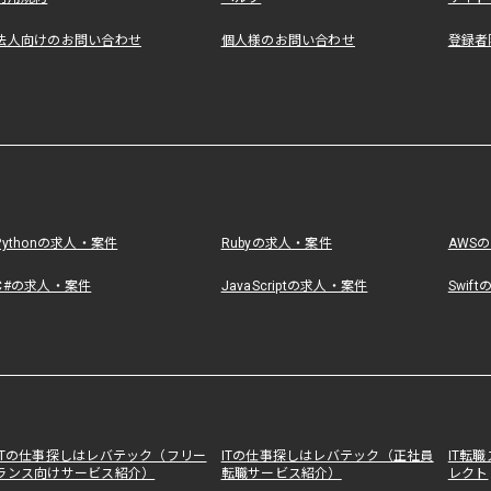
法人向けのお問い合わせ
個人様のお問い合わせ
登録者
Pythonの求人・案件
Rubyの求人・案件
AWS
C#の求人・案件
JavaScriptの求人・案件
Swif
ITの仕事探しはレバテック（フリー
ITの仕事探しはレバテック（正社員
IT転
ランス向けサービス紹介）
転職サービス紹介）
レクト