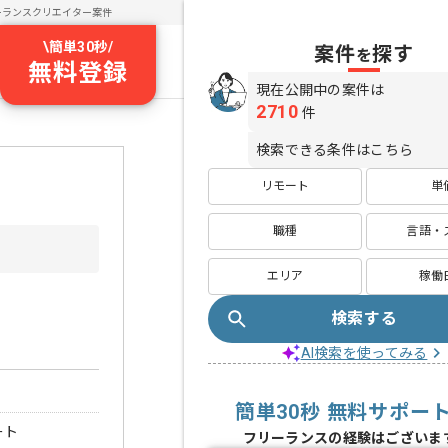
ーランスクリエイター案件
\
簡単30秒
/
案件
探す
を
無料登録
現在公開中の案件は
2710
件
検索できる条件はこちら
リモート
単
職種
言語・
エリア
稼働
検索する
AI検索を使ってみる
簡単30秒 無料サポー
ート
フリーランスの経験はございま