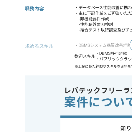
・データベース性能改善に携わ
職務内容
・主に下記作業をご担当いた
-非機能要件作成
-性能疎外要因検討
-結合テスト以降調査及びチ
・DBMSシステム品質改善経験(SQL
求めるスキル
・DBMS移行経験
歓迎スキル
・パブリッククラウド実
※上記に似た経験やスキルをお持ち
業務内容
システム開
この案件のポイント
レバテックフリーラ
特徴
長期プロジ
案件につい
担当者より
データベース性能改善に上流SEとして携わっていただ
知り
DBMSの経験を活かすことができます。