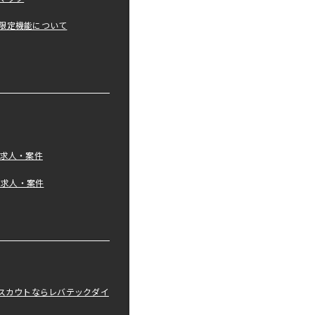
限定機能について
の求人・案件
tの求人・案件
職スカウトならレバテックダイ