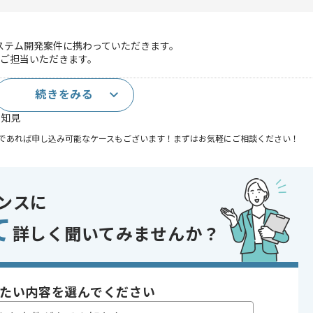
ステム開発案件に携わっていただきます。
ご担当いただきます。
続きをみる
)
る知見
であれば申し込み可能なケースもございます！まずはお気軽にご相談ください！
発 , 受託開発
ンスに
システム
て
 , 30代活躍中 , 40代活躍中 , 長期プロジェクト , 急募 , BtoB向け , 新
詳しく聞いてみませんか？
たい内容を選んでください
る企業でございます。