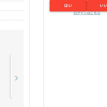
はい
い
ログインはこちら
【C#】電子開示業務シス
テム開発の求人・案件
1,450,000
〜
円／月
業務委託
汐留（東京都）