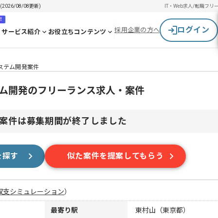
26/08/08更新)
IT・Web求人/転職
フリ
！
ログイン
採用企業の方へ
サービス紹介
お役立ちコンテンツ
ステム開発案件
テム開発のフリーランス求人・案件
案件は募集期間が終了しました
を探す
似た案件を提案してもらう
収支シミュレーション
）
最寄り駅
東村山（東京都）