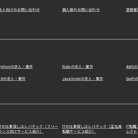
法人向けのお問い合わせ
個人様のお問い合わせ
登録者
Pythonの求人・案件
Rubyの求人・案件
AWS
C#の求人・案件
JavaScriptの求人・案件
Swif
ITの仕事探しはレバテック（フリー
ITの仕事探しはレバテック（正社員
IT転
ランス向けサービス紹介）
転職サービス紹介）
レクト