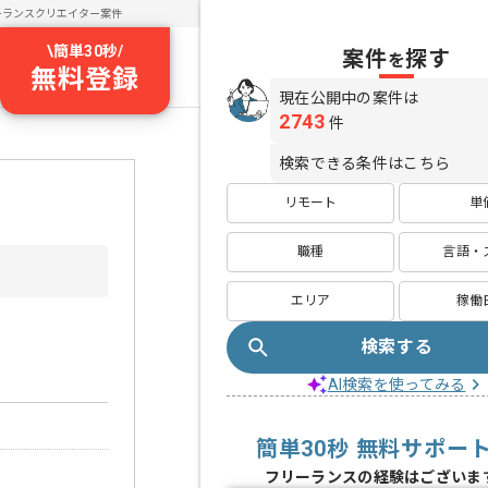
ーランスクリエイター案件
\
簡単30秒
/
案件
探す
を
無料登録
現在公開中の案件は
2743
件
検索できる条件はこちら
リモート
単
職種
言語・
エリア
稼働
検索する
AI検索を使ってみる
簡単30秒 無料サポー
フリーランスの経験はございま