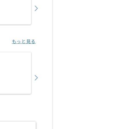
1,450,000
〜
円／月
業務委託
汐留（東京都）
もっと見る
【C#/C#.NET】トレーサビリティシステム
600,000
〜
円／月
業務委託
門真市（大阪府）