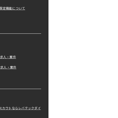
限定機能について
の求人・案件
tの求人・案件
職スカウトならレバテックダイ