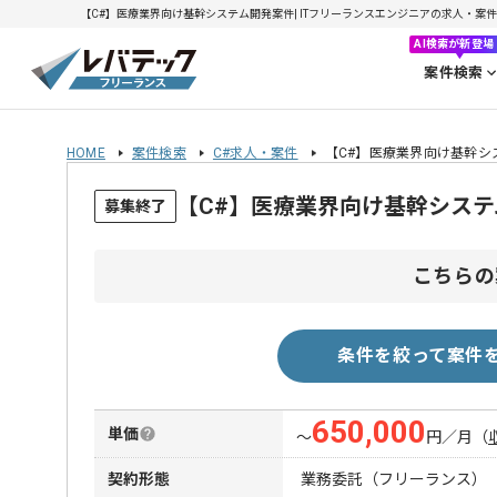
【C#】医療業界向け基幹システム開発案件| ITフリーランスエンジニアの求人・案件(20
AI検索が新登場
案件検索
HOME
案件検索
C#求人・案件
【C#】医療業界向け基幹シ
【C#】医療業界向け基幹シス
募集終了
こちらの
条件を絞って案件
650,000
単価
〜
円／月
（
契約形態
業務委託（フリーランス）