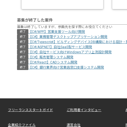
募集が終了した案件
募集は終了していますが、参画先を探す際にお役立てください
【C#/WPF】営業支援ツール向け開発
終了
【C#】業務管理デスクトップアプリケーション開発
終了
【C#/Typescript】ビルディングデバイスDB構築における設計
終了
【C#/ASP.NET】自社SaaS型サービス開発
終了
【C#】自社サービス向けWindowsアプリ上流設計開発
終了
【C#】販売管理システム開発
終了
【C#/React】CADシステム開発
終了
【C#】銀行業界向け営業店窓口支援システム開発
終了
フリーランススタートガイド
ご利用者インタビュー
企業紹介ファイル
運営会社