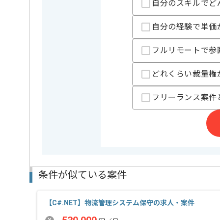
自分のスキルでど
今回は医療業界向けシステム開発案件に携わっていた
C#を用いた開発経験を活かしたい方にお勧めです。
自分の経験で単価
基本的には常駐での作業を見込んでおります。
フルリモートで参
チームでの開発が得意な方にマッチします。
どれくらい裁量権
フリーランス案件
条件が似ている案件
【C#.NET】物流管理システム保守の求人・案件