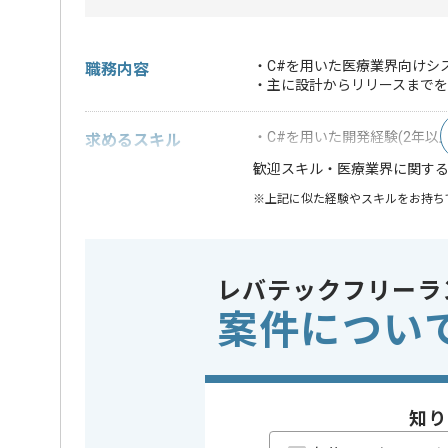
・C#を用いた医療業界向けシ
職務内容
・主に設計からリリースまでを
・C#を用いた開発経験(2年以上
求めるスキル
・医療業界に関す
歓迎スキル
※上記に似た経験やスキルをお持ち
業界
医療･福祉
この案件のポイント
業務内容
システム開
レバテックフリーラ
担当領域/システム
基幹業務
案件につい
特徴
20代活躍中
担当者より
知り
業務用ソフトウェア、システム開発事業を展開してい