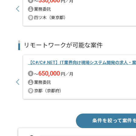
530,000
〜
円／月
業務委託
四ツ木（東京都）
リモートワークが可能な案件
【C#/C#.NET】IT業界向け現場システム開発の求人・
650,000
〜
円／月
業務委託
京都（京都府）
条件を絞って案件