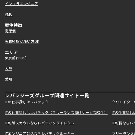
インフラエンジニア
PMO
案件特徴
高単価
実務経験が浅い方OK
エリア
東京都(23区)
大阪
愛知
レバレジーズグループ関連サイト一覧
ITの仕事探しはレバテック
クリエイター
ITの仕事探しはレバテック（フリーランス向けサービス紹介）
ITの仕事探
IT転職スカウトならレバテックダイレクト
IT転職なら
ITエンジニア就活ならレバテックルーキー
フリーランス