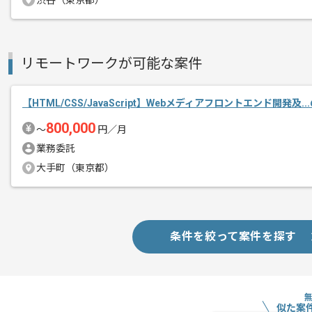
渋谷（東京都）
人事系クラウド開発を行っている企業に
リモートワークが可能な案件
エージェントからのコ
大規模サービス開発経験を積んだ優秀な
メント
少数精鋭で開発を行なっています。
【HTML/CSS/JavaScript】Webメディアフロントエンド開発及.
800,000
複数のHRテックサービスを展開しており
〜
円／月
業務委託
参画時にどのサービスに携わっていただ
大手町（東京都）
基本的には一部リモートでの作業を想定
ReactやVueを用いた開発経験を活かし
条件を絞って案件を探す
おすすめの案件となっております。
似た案