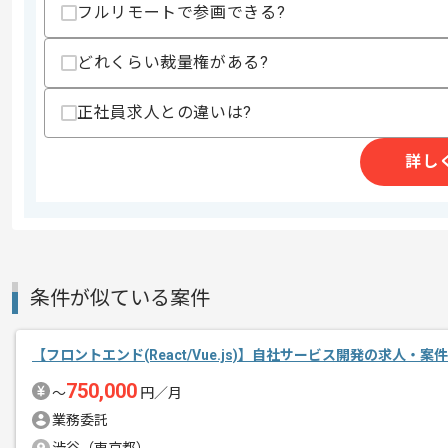
・HTMLやCSSもしくはJavaScript
フルリモートで参画できる?
・5～10名程度の中規模チームにおける
歓迎スキル
どれくらい裁量権がある?
・ReactまたはVue.jsを用いた開発経験
正社員求人との違いは?
スキルに不安がある方へ
上記に似た経験やスキルをお持ちであれば申
詳し
精算条件
有
精算・お支払い
精算基準時間
140時間〜180時間
条件が似ている案件
支払いサイト
15日
【フロントエンド(React/Vue.js)】自社サービス開発の求人・案件
商談回数
1回
750,000
〜
円／月
その他募集要項
募集人数
1人
業務委託
作業開始日
2024/09/20