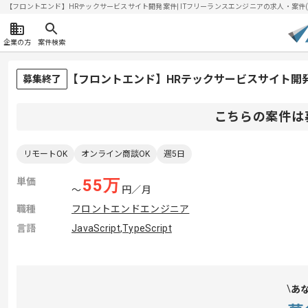
【フロントエンド】HRテックサービスサイト開発案件| ITフリーランスエンジニアの求人・案件(202
企業の方
案件検索
【フロントエンド】HRテックサービスサイト開
募集終了
こちらの案件は
リモートOK
オンライン商談OK
週5日
単価
55
万
〜
円／月
職種
フロントエンドエンジニア
言語
JavaScript
,
TypeScript
あ