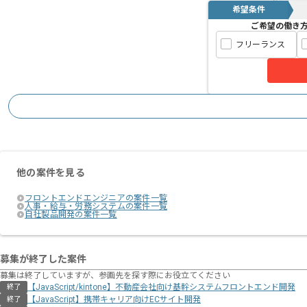
希望条件
ご希望の働き
フリーランス
他の案件を見る
フロントエンドエンジニアの案件一覧
人事・給与・労務システムの案件一覧
自社製品開発の案件一覧
募集が終了した案件
募集は終了していますが、参画先を探す際にお役立てください
【JavaScript/kintone】不動産会社向け基幹システムフロントエンド開発
終了
【JavaScript】携帯キャリア向けECサイト開発
終了