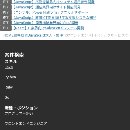
【JavaScript】不動産業界向けシステム運用保守開発
終了
【JavaScript】通信業界向けサイト機能開発
終了
【コンサル】Power Platformテクニカルサポート
終了
【JavaScript】教育ICT業界向け学習支援システム開発
終了
【JavaScript】障害福祉業界向けSaaS開発
終了
【React】IT業界向けSalesPortalシステム開発
終了
HOME
案件検索
JavaScript求人・案件
【フロントエンド】HRテックサービスサ
案件検索
スキル
Java
Python
Ruby
Go
職種・ポジション
プログラマー(PG)
フロントエンドエンジニア