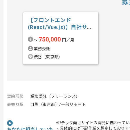
募
【フロントエンド
(React/Vue.js)】自社サー
ビス開...の求人・案件
750,000
〜
円／月
業務委託
渋谷（東京都）
契約形態
業務委託（フリーランス）
最寄り駅
目黒（東京都）/一部リモート
HRテック向けサイトの開発に携わって
・具体的には下記作業を想定しておりま
あなたに担当していた