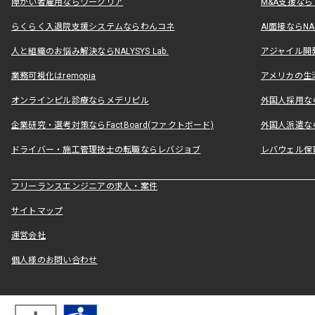
障がい者雇用ならワークリア
M&A支援な
らくらく入退院支援システムならわんコネ
AI面接ならNAL
人と組織のお悩み解決ならNALYSYS Lab.
アジャイル開発なら
業務可視化はremopia
アメリカの生活
オンラインピル診療ならメデリピル
外国人採用ならLe
企業研究・選考対策ならFactBoard(ファクトボード)
外国人派遣なら
ドライバー・施工管理技士の転職ならレバジョブ
レバウェル保
フリーランスエンジニアの求人・案件
サイトマップ
運営会社
個人様のお問い合わせ