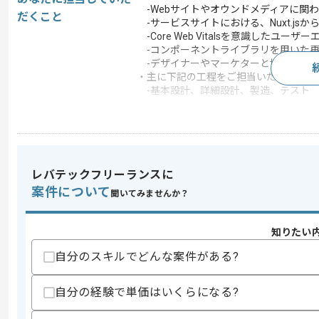
-Webサイトやオウンドメディアに関
だくこと
-サービスサイトにおける、Nuxt.jsか
-Core Web Vitalsを意識したユ
-コンポーネントライブラリを用いた再
-デザイナーやマーケターと協業したマ
・主に下記の工程をご担当いただきます
-基本設計、詳細設計、製造、テスト
この案件で扱う技術
フレームワーク
React , Vue.js
この案件のポイント
レバテックフリーランスに
業務内容
新規開発 , 自社製品開
案件について
聞いてみませんか？
担当領域/システ
クラウドサービス , 
ム
20代活躍中 , 30代活躍
特徴
知りたい
多い
自分のスキルでどんな案件がある?
自分の経験で単価はいくらになる?
求めるスキル
スキル
・toC向けサイトの開発実務経験