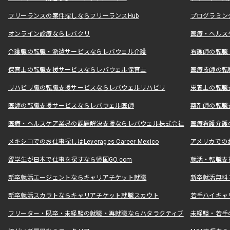
フリーランスの案件探しならフリーランスHub
プログラミン
オンライン診療ならレバクリ
医療・ヘルス
介護職の転職・派遣サービスならレバウェル介護
看護師の転職
保育士の転職支援サービスならレバウェル保育士
医療技師の転
リハビリ職の転職支援サービスならレバウェルリハビリ
栄養士の転職
医師の転職支援サービスならレバウェル医師
薬剤師の転職
医療・ヘルスケア業界の課題解決支援ならレバウェル株式会社
医療看護介護の
メキシコでのお仕事探しはLeverages Career Mexico
アメリカでのお仕事
留学生が日本で仕事を探すなら帰国GO.com
就活・転職支
新卒就活エージェントならキャリアチケット就職
新卒就活無料
新卒就活スカウトならキャリアチケット就職スカウト
若手ハイキャ
フリーター・既卒・未経験の就職・再就職ならハタラクティブ
未経験・若手