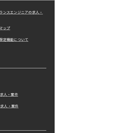
ランスエンジニアの求人・
マップ
限定機能について
の求人・案件
tの求人・案件