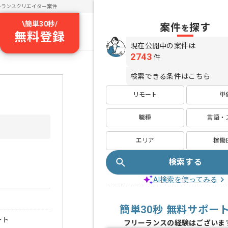
ーランスクリエイター案件
\
簡単30秒
/
案件
探す
を
無料登録
現在公開中の案件は
2743
件
検索できる条件はこちら
リモート
単
職種
言語・
エリア
稼働
検索する
AI検索を使ってみる
簡単30秒 無料サポー
ート
フリーランスの経験はございま