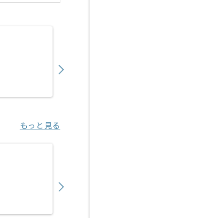
【Rudy/PHP/React】Webサービス開発の求
900,000
〜
円／月
業務委託
六本木（東京都）
もっと見る
【Flutter/TypeScript】観光客向けアプ
1,050,000
〜
円／月
業務委託
汐留（東京都）