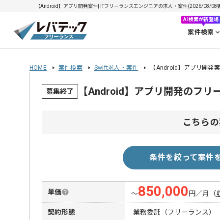
【Android】アプリ開発案件| ITフリーランスエンジニアの求人・案件(2026/08/08
AI検索が新登場
案件検索
HOME
案件検索
Swift求人・案件
【Android】アプリ開発
【Android】アプリ開発のフ
募集終了
こちらの
条件を絞って案件
850,000
単価
〜
円／月
（
契約形態
業務委託（フリーランス）