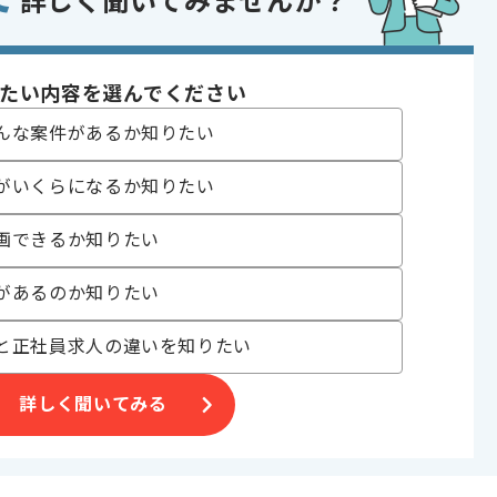
詳しく聞いてみませんか？
ル可能なフレームワークの使用経験
iOSにおける脆弱性の知見
であれば申し込み可能なケースもございます！まずはお気軽にご相談ください！
たい内容を選んでください
んな案件があるか知りたい
発
がいくらになるか知りたい
フォンアプリ
 , 20代活躍中 , 30代活躍中 , 長期プロジェクト , 40代活躍中 , BtoB向
画できるか知りたい
があるのか知りたい
〜180時間
と正社員求人の違いを知りたい
詳しく聞いてみる