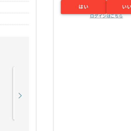
はい
い
ログインはこちら
【Rudy/PHP/React】Web
サービス開発の求人・案件
900,000
〜
円／月
業務委託
六本木（東京都）