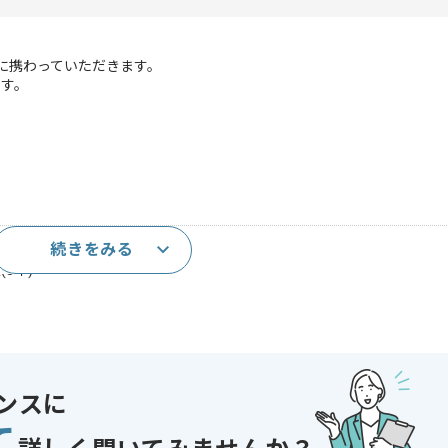
開発に携わっていただきます。
ます。
続きをみる
および開発経験(3年)
3年)
ンスに
経験
て
化とCICDへの組み込み経験