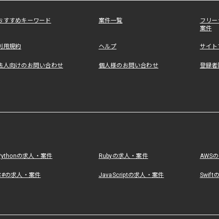
おすすめキーワード
案件一覧
フリー
案件
利用規約
ヘルプ
サイト
法人向けのお問い合わせ
個人様のお問い合わせ
登録者
Pythonの求人・案件
Rubyの求人・案件
AWS
C#の求人・案件
JavaScriptの求人・案件
Swif