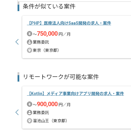
ご経験と実績に応じてスライド案件のご提案も差し上
条件が似ている案件
新しいアイディアや技術を積極的に導入し、
経験豊富なエンジニアと成長が出来る環境でございま
スキルアップされたい方、長期的に参画されたい方に
【PHP】医療法人向けSaaS開発の求人・案件
750,000
〜
円／月
業務委託
東京（東京都）
リモートワークが可能な案件
【Kotlin】メディア事業向けアプリ開発の求人・案件
900,000
〜
円／月
業務委託
溜池山王（東京都）