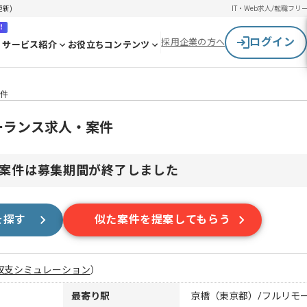
更新)
IT・Web求人/転職
フリ
！
ログイン
採用企業の方へ
サービス紹介
お役立ちコンテンツ
案件
リーランス求人・案件
案件は募集期間が終了しました
を探す
似た案件を提案してもらう
収支シミュレーション
）
最寄り駅
京橋（東京都）/フルリモ