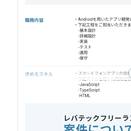
・Androidを用いたアプリ
職務内容
・下記工程をご担当いただき
-基本設計
-詳細設計
-実装
-テスト
-運用
-保守
・スマートフォンアプリの設計
求めるスキル
・下記スキルを用いた開発経験(
-JavaScript
-TypeScript
-HTML
-CSS
・Swiftを用いた開発経験
・Kotlinを用いた開発経験
レバテックフリーラ
・アジャイル開発の
案件につい
・UIテストの自動
歓迎スキル