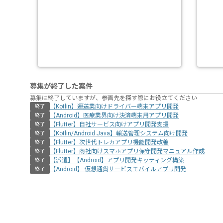
募集が終了した案件
募集は終了していますが、参画先を探す際にお役立てください
【Kotlin】運送業向けドライバー端末アプリ開発
終了
【Android】医療業界向け決済端末用アプリ開発
終了
【Flutter】自社サービス向けアプリ開発支援
終了
【Kotlin/Android Java】輸送管理システム向け開発
終了
【Flutter】次世代トレカアプリ機能開発改善
終了
【Flutter】商社向けスマホアプリ保守開発マニュアル作成
終了
【派遣】【Android】アプリ開発キッティング構築
終了
【Android】 仮想通貨サービスモバイルアプリ開発
終了