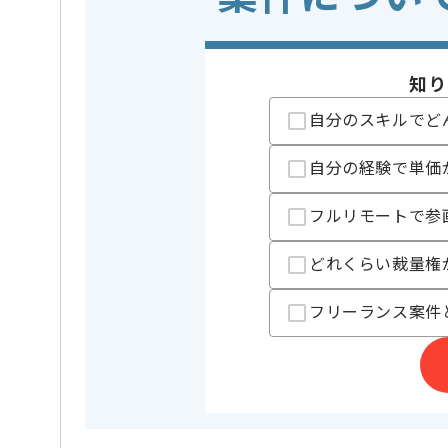
・クロスコンパイ
・Androidおよび
※上記に似た経験やスキルをお持ち
知り
OS
この案件で扱う技術
Android
自分のスキルでど
業務内容
アプリ開
この案件のポイント
自分の経験で単価
担当領域/システム
スマート
特徴
参画実績あり
フルリモートで参
精算条件
有
精算・お支払い
どれくらい裁量権
精算基準時間
140時間
フリーランス案件
支払いサイト
15日
担当者より
Androidでの開発経験を活かすことができます。
複数案件を保有している企業ですので、