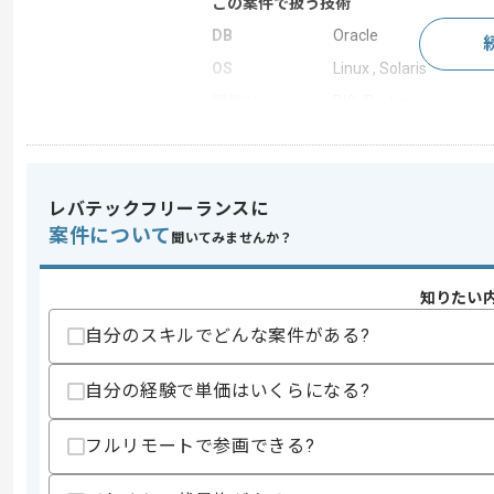
この案件で扱う技術
DB
Oracle
OS
Linux , Solaris
開発ツール
BIG-IP , Juniper
求めるスキル
レバテックフリーランスに
スキル
・Oracle Databaseの設計、運用経験
案件について
・Oracle RACの設計、運用経験
聞いてみませんか？
・SQLの実務経験
歓迎スキル
知りたい
・Exadataの設計、運用経験
自分のスキルでどんな案件がある?
スキルに不安がある方へ
自分の経験で単価はいくらになる?
上記に似た経験やスキルをお持ちであれば申
フルリモートで参画できる?
精算条件
有