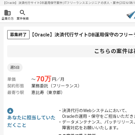
【Oracle】決済代行サイトDB運用保守案件| ITフリーランスエンジニアの求人・案件(2026/08/
企業の方
案件検索
【Oracle】決済代行サイトDB運用保守のフリ
募集終了
こちらの案件は
週5日
70
万
単価
〜
円／月
契約形態
業務委託（フリーランス）
最寄り駅
恵比寿（東京都）
・決済代行のWebシステムにおいて、
Oracleの運用・保守をご担当いただき
あなたに担当していた
・データメンテナンス、パッチリリース
だくこと
障害対応をお願いいたします。