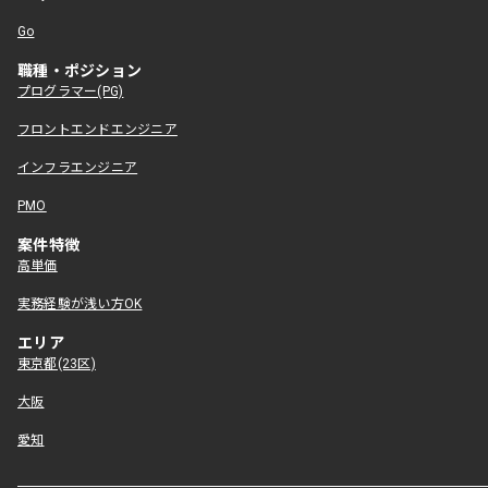
Go
職種・ポジション
プログラマー(PG)
フロントエンドエンジニア
インフラエンジニア
PMO
案件特徴
高単価
実務経験が浅い方OK
エリア
東京都(23区)
大阪
愛知