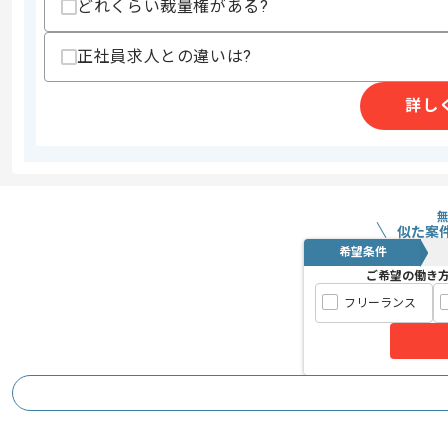
どれくらい裁量権がある?
精算・お支払い
精算基準時間
140時間〜180時間
支払いサイト
15日
正社員求人との違いは?
詳し
商談回数
1回
その他募集要項
募集人数
1人
作業開始日
2017/09/01
似た案
希望条件
ご希望の働き
決済代行システムにおいて、
エージェントからのコ
フリーランス
Oracleの運用・保守をお願いいたします
メント
OracleDBの経験を活かしていきたい方に
マッチする案件でございます。