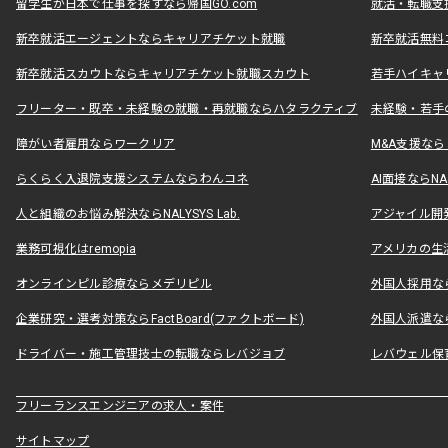
留学生が日本で仕事を探すなら帰国GO.com
就活・転職支
新卒就活エージェントならキャリアチケット就職
新卒就活無料
新卒就活スカウトならキャリアチケット就職スカウト
若手ハイキャ
フリーター・既卒・未経験の就職・再就職ならハタラクティブ
未経験・若手
障がい者雇用ならワークリア
M&A支援な
らくらく入退院支援システムならわんコネ
AI面接ならNAL
人と組織のお悩み解決ならNALYSYS Lab.
アジャイル開発なら
業務可視化はremopia
アメリカの生活
オンラインピル診療ならメデリピル
外国人採用ならLe
企業研究・選考対策ならFactBoard(ファクトボード)
外国人派遣なら
ドライバー・施工管理技士の転職ならレバジョブ
レバウェル保
フリーランスエンジニアの求人・案件
サイトマップ