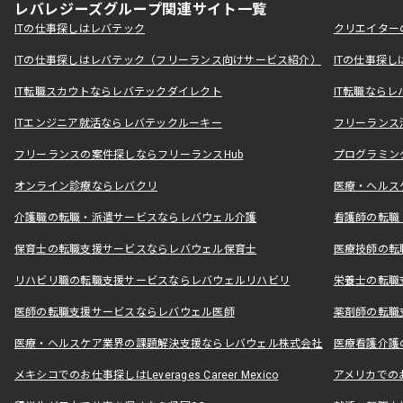
レバレジーズグループ関連サイト一覧
ITの仕事探しはレバテック
クリエイター
ITの仕事探しはレバテック（フリーランス向けサービス紹介）
ITの仕事探
IT転職スカウトならレバテックダイレクト
IT転職なら
ITエンジニア就活ならレバテックルーキー
フリーランス
フリーランスの案件探しならフリーランスHub
プログラミン
オンライン診療ならレバクリ
医療・ヘルス
介護職の転職・派遣サービスならレバウェル介護
看護師の転職
保育士の転職支援サービスならレバウェル保育士
医療技師の転
リハビリ職の転職支援サービスならレバウェルリハビリ
栄養士の転職
医師の転職支援サービスならレバウェル医師
薬剤師の転職
医療・ヘルスケア業界の課題解決支援ならレバウェル株式会社
医療看護介護の
メキシコでのお仕事探しはLeverages Career Mexico
アメリカでのお仕事