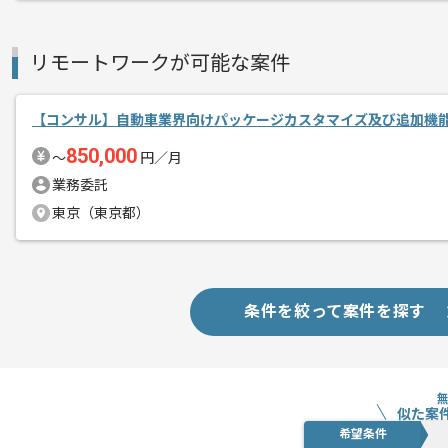
リモートワークが可能な案件
【コンサル】自動車業界向けパッケージカスタマイズ及び追加機
850,000
〜
円／月
業務委託
東京（東京都）
条件を絞って案件を探す
似た案
希望条件