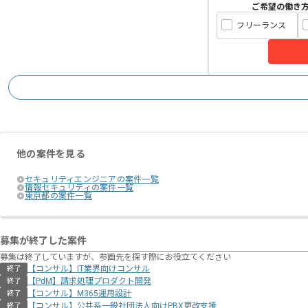
ご希望の働き
フリーランス
他の案件を見る
セキュリティエンジニアの案件一覧
情報セキュリティの案件一覧
東京都の案件一覧
募集が終了した案件
募集は終了していますが、参画先を探す際にお役立てください
【コンサル】IT業界向けコンサル
終了
【PdM】請求処理プロダクト開発
終了
【コンサル】M365運用設計
終了
【コンサル】公共系一般社団法人向けPBX更改支援
終了