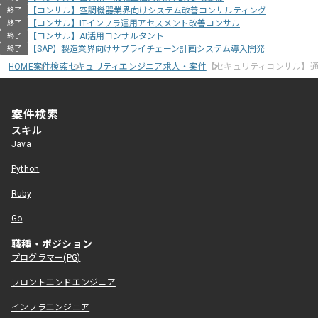
【コンサル】空調機器業界向けシステム改善コンサルティング
終了
【コンサル】ITインフラ運用アセスメント改善コンサル
終了
【コンサル】AI活用コンサルタント
終了
【SAP】製造業界向けサプライチェーン計画システム導入開発
終了
HOME
案件検索
セキュリティエンジニア求人・案件
【セキュリティコンサル】
案件検索
スキル
Java
Python
Ruby
Go
職種・ポジション
プログラマー(PG)
フロントエンドエンジニア
インフラエンジニア