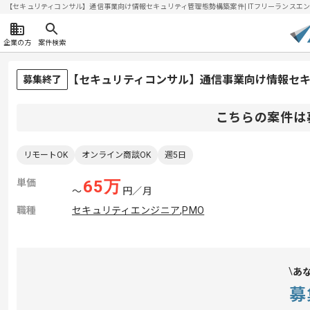
【セキュリティコンサル】通信事業向け情報セキュリティ管理態勢構築案件| ITフリーランスエンジニア
企業の方
案件検索
【セキュリティコンサル】通信事業向け情報セ
募集終了
こちらの案件は
リモートOK
オンライン商談OK
週5日
単価
65
万
〜
円／月
職種
セキュリティエンジニア
,
PMO
あ
募