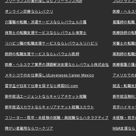
フリーランスの案件探しならフリーランスHub
プログラミン
オンライン診療ならレバクリ
医療・ヘルス
介護職の転職・派遣サービスならレバウェル介護
看護師の転職
保育士の転職支援サービスならレバウェル保育士
医療技師の転
リハビリ職の転職支援サービスならレバウェルリハビリ
栄養士の転職
医師の転職支援サービスならレバウェル医師
薬剤師の転職
医療・ヘルスケア業界の課題解決支援ならレバウェル株式会社
医療看護介護の
メキシコでのお仕事探しはLeverages Career Mexico
アメリカでのお仕事
留学生が日本で仕事を探すなら帰国GO.com
就活・転職支
新卒就活エージェントならキャリアチケット就職
新卒就活無料
新卒就活スカウトならキャリアチケット就職スカウト
若手ハイキャ
フリーター・既卒・未経験の就職・再就職ならハタラクティブ
未経験・若手
障がい者雇用ならワークリア
M&A支援な