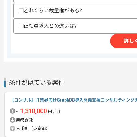
その他募集要項
募集人数
2人
どれくらい裁量権がある?
作業開始日
2024/12/01
正社員求人との違いは?
レバテックでの実績がある企業の案件で
詳し
エージェントからのコ
メント
セキュリティの経験を活かすことができ
複数案件を保有している企業ですので、
ご経験と実績に応じてスライド案件のご
新しいアイディアや技術を積極的に導入
条件が似ている案件
経験豊富なエンジニアと成長が出来る環
スキルアップされたい方、長期的に参画
【コンサル】IT業界向けGraphDB導入開発支援コンサルティン
1,310,000
〜
円／月
基本的には一部リモート作業を見込んで
業務委託
大手町（東京都）