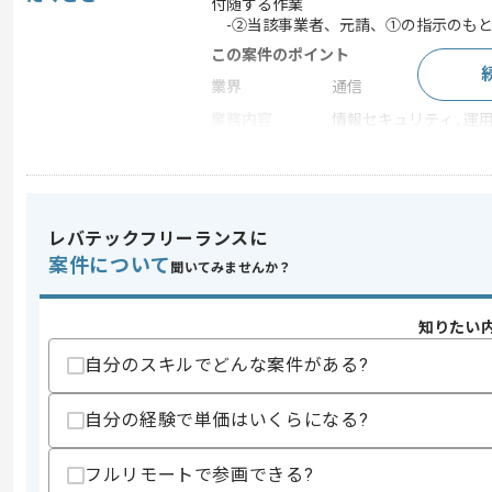
付随する作業
-②当該事業者、元請、①の指示のもと
この案件のポイント
業界
通信
業務内容
情報セキュリティ , 運
特徴
参画実績あり , 長期プ
レバテックフリーランスに
求めるスキル
スキル
案件について
・セキュリティ管理の経験
聞いてみませんか？
・リスクマネジメントの経験
・ビジネスレベルの英語知見
知りたい
スキルに不安がある方へ
自分のスキルでどんな案件がある?
上記に似た経験やスキルをお持ちであれば申
自分の経験で単価はいくらになる?
商談回数
1回
フルリモートで参画できる?