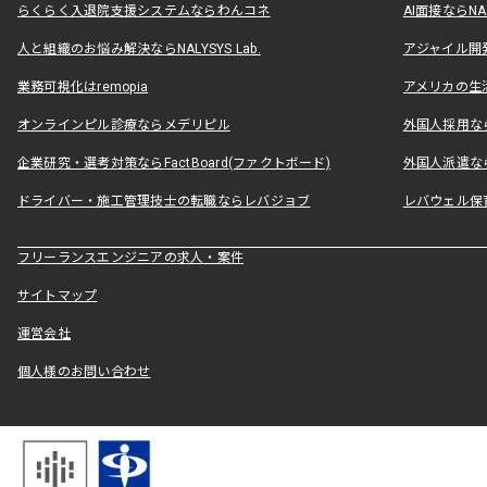
らくらく入退院支援システムならわんコネ
AI面接ならNAL
人と組織のお悩み解決ならNALYSYS Lab.
アジャイル開発なら
業務可視化はremopia
アメリカの生活
オンラインピル診療ならメデリピル
外国人採用ならLe
企業研究・選考対策ならFactBoard(ファクトボード)
外国人派遣なら
ドライバー・施工管理技士の転職ならレバジョブ
レバウェル保
フリーランスエンジニアの求人・案件
サイトマップ
運営会社
個人様のお問い合わせ