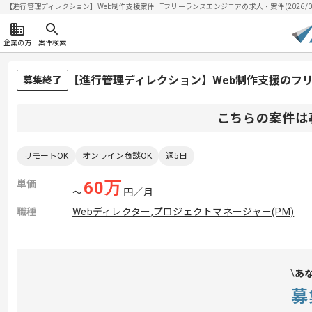
【進行管理ディレクション】Web制作支援案件| ITフリーランスエンジニアの求人・案件(2026/08
企業の方
案件検索
【進行管理ディレクション】Web制作支援のフ
募集終了
こちらの案件は
リモートOK
オンライン商談OK
週5日
単価
60
万
〜
円／月
職種
Webディレクター
,
プロジェクトマネージャー(PM)
あ
募