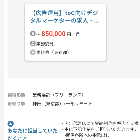
【広告運用】toC向けデジ
タルマーケターの求人・案
件
850,000
〜
円／月
業務委託
恵比寿（東京都）
契約形態
業務委託（フリーランス）
最寄り駅
神田（東京都）/一部リモート
・広告代理店にてWeb制作を幅広く支援
・主に下記作業をご担当いただきます。
あなたに担当していた
-関係各所への指示出し
だくこと