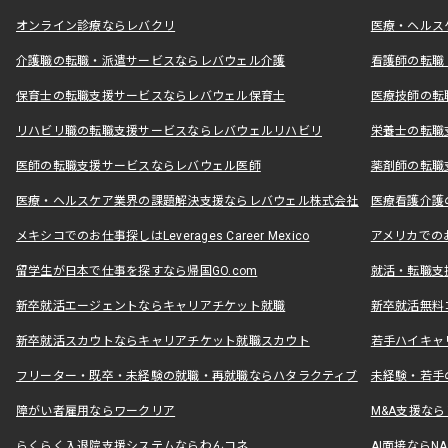
オンライン診療ならレバクリ
医療・ヘルス
介護職の転職・派遣サービスならレバウェル介護
看護師の転職
保育士の転職支援サービスならレバウェル保育士
医療技師の転
リハビリ職の転職支援サービスならレバウェルリハビリ
栄養士の転職
医師の転職支援サービスならレバウェル医師
薬剤師の転職
医療・ヘルスケア業界の課題解決支援ならレバウェル株式会社
医療看護介護の
メキシコでのお仕事探しはLeverages Career Mexico
アメリカでのお仕事
留学生が日本で仕事を探すなら帰国GO.com
就活・転職支
新卒就活エージェントならキャリアチケット就職
新卒就活無料
新卒就活スカウトならキャリアチケット就職スカウト
若手ハイキャ
フリーター・既卒・未経験の就職・再就職ならハタラクティブ
未経験・若手
障がい者雇用ならワークリア
M&A支援な
らくらく入退院支援システムならわんコネ
AI面接ならNAL