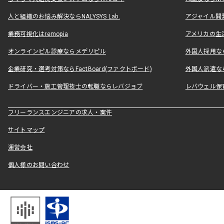
人と組織のお悩み解決ならNALYSYS Lab.
アジャイル開発なら
業務可視化はremopia
アメリカの生活
オンラインピル診療ならメデリピル
外国人採用ならLe
企業研究・選考対策ならFactBoard(ファクトボード)
外国人派遣なら
ドライバー・施工管理技士の転職ならレバジョブ
レバウェル保
フリーランスエンジニアの求人・案件
サイトマップ
運営会社
個人様のお問い合わせ