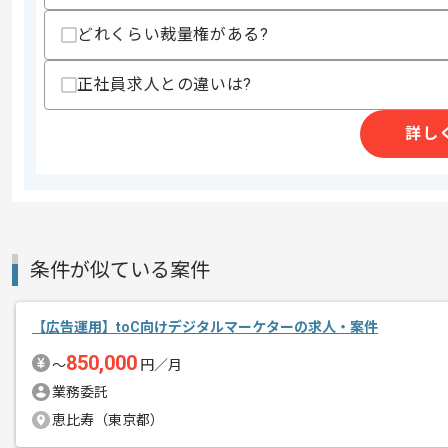
どれくらい裁量権がある?
精算条件
有
正社員求人との違いは?
精算・お支払い
精算基準時間
140時間〜180時間
詳し
支払いサイト
15日
商談回数
1回
その他募集要項
募集人数
1人
条件が似ている案件
作業開始日
2023/10/31
【広告運用】toC向けデジタルマーケターの求人・案件
850,000
ウェブソリューション事業、試験事業、L
〜
円／月
エージェントからのコ
おこなう企業です。
業務委託
メント
今回は広告代理店にて制作支援をご担当
恵比寿（東京都）