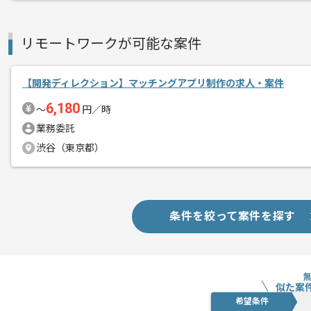
Webディレクターのご経験を活かしたい
リモートワークが可能な案件
リモートと現場作業を織り交ぜての作業
【開発ディレクション】マッチングアプリ制作の求人・案件
プロジェクトは長期を想定しており、
6,180
〜
円／時
中長期的に腰をすえての
業務委託
参画を希望される方にはお勧めの案件と
渋谷（東京都）
条件を絞って案件を探す
似た案
希望条件