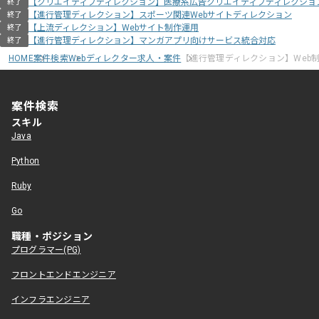
【クリエイティブディレクション】医療系広告クリエイティブディレクショ
終了
【進行管理ディレクション】スポーツ関連Webサイトディレクション
終了
【上流ディレクション】Webサイト制作運用
終了
【進行管理ディレクション】マンガアプリ向けサービス統合対応
終了
HOME
案件検索
Webディレクター求人・案件
【進行管理ディレクション】Web
案件検索
スキル
Java
Python
Ruby
Go
職種・ポジション
プログラマー(PG)
フロントエンドエンジニア
インフラエンジニア