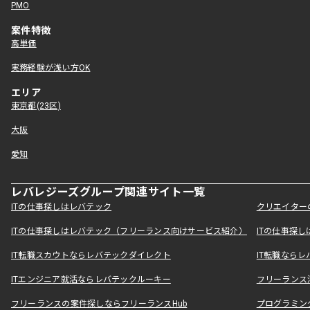
PMO
案件特徴
高単価
実務経験が浅い方OK
エリア
東京都(23区)
大阪
愛知
レバレジーズグループ関連サイト一覧
ITの仕事探しはレバテック
クリエイター
ITの仕事探しはレバテック（フリーランス向けサービス紹介）
ITの仕事探
IT転職スカウトならレバテックダイレクト
IT転職なら
ITエンジニア就活ならレバテックルーキー
フリーランス
フリーランスの案件探しならフリーランスHub
プログラミン