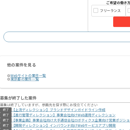
ご希望の働き
フリーランス
他の案件を見る
Webサイトの案件一覧
東京都の案件一覧
募集が終了した案件
募集は終了していますが、参画先を探す際にお役立てください
【上流ディレクション】ブランドデザインガイドライン作成
終了
【進行管理ディレクション】事業会社向けWeb運用ディレクション
終了
【事業企画】事業会社向け大手通信会社ロボティクス企業向け営業ポジショ
終了
【開発ディレクション】インバウンド向けWebサービスアプリ開発
終了