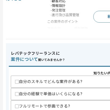
-顧客対応
-情報設計
-発注管理
-進行及び品質管理
この案件のポイント
業務内容
受託開発
担当領域/システ
Webサイト
ム
特徴
20代活躍中 , 30代活躍
レバテックフリーランスに
案件について
聞いてみませんか？
求めるスキル
スキル
・Webディレクターの経験2年以上
知りたい
・企画書作成経験
自分のスキルでどんな案件がある?
歓迎スキル
・PMまたはリーダーのご経験
自分の経験で単価はいくらになる?
スキルに不安がある方へ
フルリモートで参画できる?
上記に似た経験やスキルをお持ちであれば申