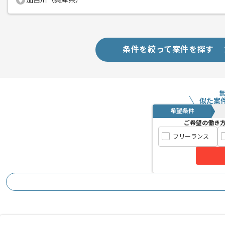
加古川（兵庫県）
条件を絞って案件を探す
似た案
希望条件
ご希望の働き
フリーランス