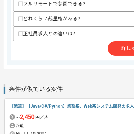
フルリモートで参画できる?
どれくらい裁量権がある?
週5日常駐での作業を想定しております
エージェントからのコ
メント
正社員求人との違いは?
詳し
条件が似ている案件
【派遣】【Java/C#/Python】業務系、Web系システム開発の求
2,450
〜
円／時
派遣