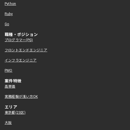
Python
Ruby
Go
職種・ポジション
プログラマー(PG)
フロントエンドエンジニア
インフラエンジニア
PMO
案件特徴
高単価
実務経験が浅い方OK
エリア
東京都(23区)
大阪