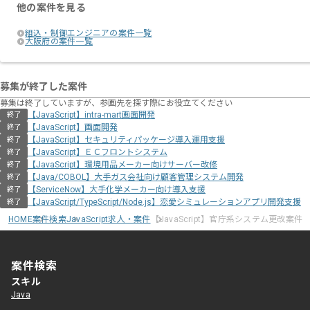
他の案件を見る
組込・制御エンジニアの案件一覧
大阪府の案件一覧
募集が終了した案件
募集は終了していますが、参画先を探す際にお役立てください
【JavaScript】intra-mart画面開発
終了
【JavaScript】画面開発
終了
【JavaScript】セキュリティパッケージ導入運用支援
終了
【JavaScript】ＥＣフロントシステム
終了
【JavaScript】環境用品メーカー向けサーバー改修
終了
【Java/COBOL】大手ガス会社向け顧客管理システム開発
終了
【ServiceNow】大手化学メーカー向け導入支援
終了
【JavaScript/TypeScript/Node.js】恋愛シミュレーションアプリ開発支援
終了
HOME
案件検索
JavaScript求人・案件
【JavaScript】官庁系システム更改案件
案件検索
スキル
Java