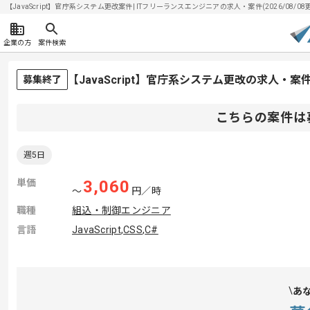
【JavaScript】官庁系システム更改案件| ITフリーランスエンジニアの求人・案件(2026/08/08
企業の方
案件検索
【JavaScript】官庁系システム更改の求人・案
募集終了
こちらの案件は
週5日
単価
3,060
〜
円／時
職種
組込・制御エンジニア
言語
JavaScript
,
CSS
,
C#
あ