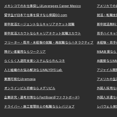
メキシコでのお仕事探しはLeverages Career Mexico
アメリカでのお仕事
留学生が日本で仕事を探すなら帰国GO.com
就活・転職支
新卒就活エージェントならキャリアチケット就職
新卒就活無料
新卒就活スカウトならキャリアチケット就職スカウト
若手ハイキャ
フリーター・既卒・未経験の就職・再就職ならハタラクティブ
未経験・若手
障がい者雇用ならワークリア
M&A支援な
らくらく入退院支援システムならわんコネ
AI面接ならNAL
人と組織のお悩み解決ならNALYSYS Lab.
アジャイル開発なら
業務可視化はremopia
アメリカの生活
オンラインピル診療ならメデリピル
外国人採用ならLe
企業研究・選考対策ならFactBoard(ファクトボード)
外国人派遣なら
ドライバー・施工管理技士の転職ならレバジョブ
レバウェル保