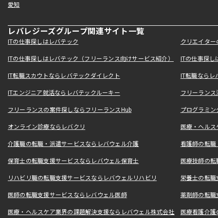
愛知
レバレジーズグループ関連サイト一覧
ITの仕事探しはレバテック
クリエイター
ITの仕事探しはレバテック（フリーランス向けサービス紹介）
ITの仕事探
IT転職スカウトならレバテックダイレクト
IT転職なら
ITエンジニア就活ならレバテックルーキー
フリーランス
フリーランスの案件探しならフリーランスHub
プログラミン
オンライン診療ならレバクリ
医療・ヘルス
介護職の転職・派遣サービスならレバウェル介護
看護師の転職
保育士の転職支援サービスならレバウェル保育士
医療技師の転
リハビリ職の転職支援サービスならレバウェルリハビリ
栄養士の転職
医師の転職支援サービスならレバウェル医師
薬剤師の転職
医療・ヘルスケア業界の課題解決支援ならレバウェル株式会社
医療看護介護の