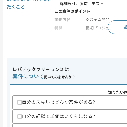
-詳細設計、製造、テスト
だくこと
この案件のポイント
業務内容
システム開発
特徴
長期プロジェクト , 急
求めるスキル
スキル
・プログラマーとしての開発経験3年以
・ドキュメント作成経験
レバテックフリーランスに
歓迎スキル
案件について
聞いてみませんか？
・ノーコード、ローコードを用いた開発
・クラウドの知見(Azure、Power Platform
・C#を用いた開発経験
知りたい
・JavaScriptを用いた開発経験
・CSSを用いた開発経験
自分のスキルでどんな案件がある?
スキルに不安がある方へ
自分の経験で単価はいくらになる?
上記に似た経験やスキルをお持ちであれば申