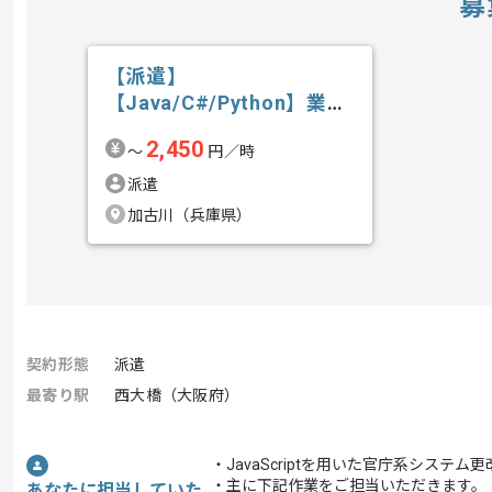
募
【派遣】
【Java/C#/Python】業務
系、Web系シス...の求人・
2,450
〜
円／時
案件
派遣
加古川（兵庫県）
契約形態
派遣
最寄り駅
西大橋（大阪府）
・JavaScriptを用いた官庁系システ
・主に下記作業をご担当いただきます。
あなたに担当していた