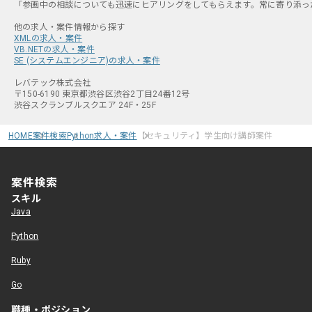
「参画中の相談についても迅速にヒアリングをしてもらえます。常に寄り添った
XMLの求人・案件
VB.NETの求人・案件
SE (システムエンジニア)の求人・案件
レバテック株式会社
〒150-6190 東京都渋谷区渋谷2丁目24番12号
渋谷スクランブルスクエア 24F・25F
HOME
案件検索
Python求人・案件
【セキュリティ】学生向け講師案件
案件検索
スキル
Java
Python
Ruby
Go
職種・ポジション