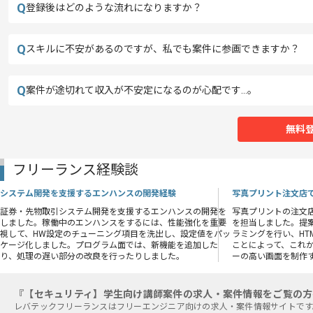
Q
登録後はどのような流れになりますか？
Q
スキルに不安があるのですが、私でも案件に参画できますか？
Q
案件が途切れて収入が不安定になるのが心配です…。
無料
フリーランス経験談
システム開発を支援するエンハンスの開発経験
写真プリント注文店
証券・先物取引システム開発を支援するエンハンスの開発を
写真プリントの注文
しました。稼働中のエンハンスをするには、性能強化を重要
を担当しました。提
視して、HW設定のチューニング項目を洗出し、設定値をパッ
ラミングを行い、HT
ケージ化しました。プログラム面では、新機能を追加した
ことによって、これ
り、処理の遅い部分の改良を行ったりしました。
ーの高い画面を制作
『【セキュリティ】学生向け講師案件の求人・案件情報をご覧の方