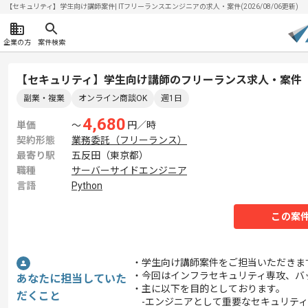
【セキュリティ】学生向け講師案件| ITフリーランスエンジニアの求人・案件(2026/08/06更新)
企業の方
案件検索
【セキュリティ】学生向け講師のフリーランス求人・案件
副業・複業
オンライン商談OK
週1日
4,680
単価
〜
円／時
契約形態
業務委託（フリーランス）
最寄り駅
五反田（東京都）
職種
サーバーサイドエンジニア
言語
Python
この案
・学生向け講師案件をご担当いただきま
・今回はインフラセキュリティ専攻、バッ
あなたに担当していた
・主に以下を目的としております。
だくこと
-エンジニアとして重要なセキュリティ