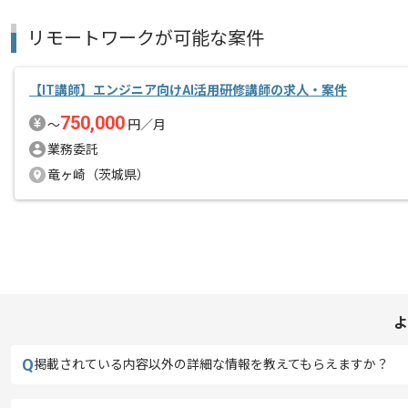
リモートワークが可能な案件
【IT講師】エンジニア向けAI活用研修講師の求人・案件
750,000
〜
円／月
業務委託
竜ヶ崎（茨城県）
よ
Q
掲載されている内容以外の詳細な情報を教えてもらえますか？