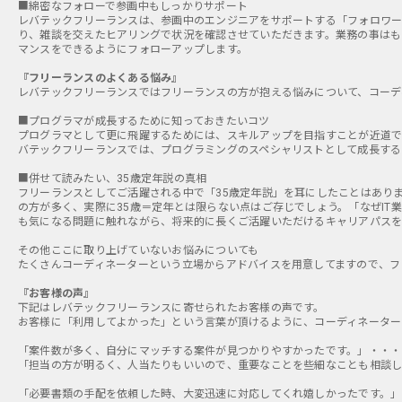
■綿密なフォローで参画中もしっかりサポート
レバテックフリーランスは、参画中のエンジニアをサポートする「フォロワー
り、雑談を交えたヒアリングで状況を確認させていただきます。業務の事はも
マンスをできるようにフォローアップします。
『フリーランスのよくある悩み』
レバテックフリーランスではフリーランスの方が抱える悩みについて、コーデ
■プログラマが成長するために知っておきたいコツ
プログラマとして更に飛躍するためには、スキルアップを目指すことが近道で
バテックフリーランスでは、プログラミングのスペシャリストとして成長する
■併せて読みたい、35歳定年説の真相
フリーランスとしてご活躍される中で「35歳定年説」を耳にしたことはあり
の方が多く、実際に35歳＝定年とは限らない点はご存じでしょう。「なぜIT
も気になる問題に触れながら、将来的に長くご活躍いただけるキャリアパスを
その他ここに取り上げていないお悩みについても
たくさんコーディネーターという立場からアドバイスを用意してますので、フ
『お客様の声』
下記はレバテックフリーランスに寄せられたお客様の声です。
お客様に「利用してよかった」という言葉が頂けるように、コーディネーター
「案件数が多く、自分にマッチする案件が見つかりやすかったです。」・・・プ
「担当の方が明るく、人当たりもいいので、重要なことを些細なことも相談しや
「必要書類の手配を依頼した時、大変迅速に対応してくれ嬉しかったです。」・