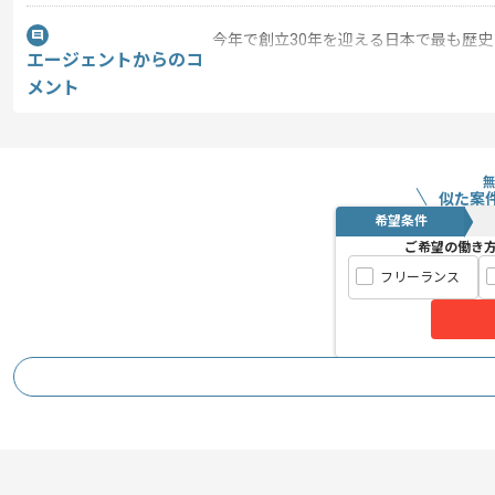
今年で創立30年を迎える日本で最も歴
エージェントからのコ
業界の最新技術と、時代をリードできる
メント
り続けています。
開発経験を有するエンジニアに、未来の
小規模なクラスである、かつ企業のフォ
副業として講師経験を得ることができま
似た案
希望条件
ご希望の働き
今後マネジメント経験をのばしていいた
フリーランス