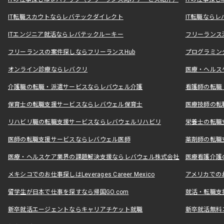
IT転職スカウトならレバテックダイレクト
IT転職なら
ITエンジニア就活ならレバテックルーキー
フリーランス
フリーランスの案件探しならフリーランスHub
プログラミン
オンライン診療ならレバクリ
医療・ヘルス
介護職の転職・派遣サービスならレバウェル介護
看護師の転職
保育士の転職支援サービスならレバウェル保育士
医療技師の転
リハビリ職の転職支援サービスならレバウェルリハビリ
栄養士の転職
医師の転職支援サービスならレバウェル医師
薬剤師の転職
医療・ヘルスケア業界の課題解決支援ならレバウェル株式会社
医療看護介護の
メキシコでのお仕事探しはLeverages Career Mexico
アメリカでのお仕事
留学生が日本で仕事を探すなら帰国GO.com
就活・転職支
新卒就活エージェントならキャリアチケット就職
新卒就活無料