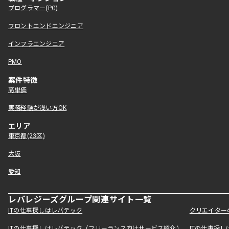
プログラマー(PG)
フロントエンドエンジニア
インフラエンジニア
PMO
案件特徴
高単価
実務経験が浅い方OK
エリア
東京都(23区)
大阪
愛知
レバレジーズグループ関連サイト一覧
ITの仕事探しはレバテック
クリエイター
ITの仕事探しはレバテック（フリーランス向けサービス紹介）
ITの仕事探