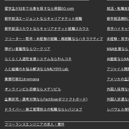
留学生が日本で仕事を探すなら帰国GO.com
就活・転職支
新卒就活エージェントならキャリアチケット就職
新卒就活無料
新卒就活スカウトならキャリアチケット就職スカウト
若手ハイキャ
フリーター・既卒・未経験の就職・再就職ならハタラクティブ
未経験・若手
障がい者雇用ならワークリア
M&A支援な
らくらく入退院支援システムならわんコネ
AI面接ならNAL
人と組織のお悩み解決ならNALYSYS Lab.
アジャイル開発なら
業務可視化はremopia
アメリカの生活
オンラインピル診療ならメデリピル
外国人採用ならLe
企業研究・選考対策ならFactBoard(ファクトボード)
外国人派遣なら
ドライバー・施工管理技士の転職ならレバジョブ
レバウェル保
フリーランスエンジニアの求人・案件