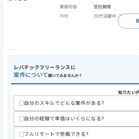
業務内容
受託開発
特徴
20代活躍中 , 30代活躍
求めるスキル
スキル
・IBM iまたはAS400を用いた実務経験
スキルに不安がある方へ
レバテックフリーランスに
上記に似た経験やスキルをお持ちであれば申
案件について
聞いてみませんか？
知りたい
商談回数
1回
その他募集要項
自分のスキルでどんな案件がある?
募集人数
1人
作業開始日
2025/03/27
自分の経験で単価はいくらになる?
フルリモートで参画できる?
情報サービス事業、システム販売事業を