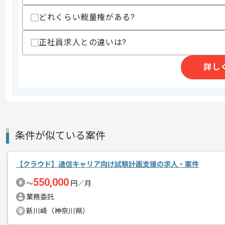
エージェントからのコ
今回はインフラ設計構築及び運用保守案
どれくらい裁量権がある?
メント
正社員求人との違いは?
IBM iまたはAS400を用いた実務経験
詳し
基本的には常駐での作業を見込んでおり
チームでの開発が得意な方にマッチしま
条件が似ている案件
【クラウド】通信キャリア向け試験計画支援の求人・案件
550,000
〜
円／月
業務委託
新川崎（神奈川県）