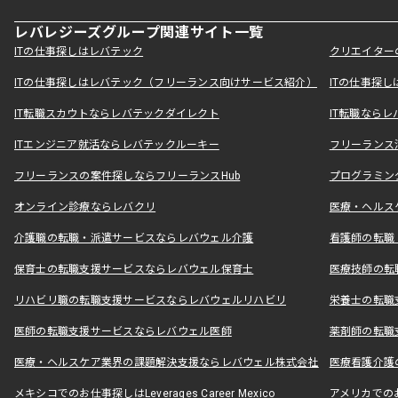
レバレジーズグループ関連サイト一覧
ITの仕事探しはレバテック
クリエイター
ITの仕事探しはレバテック（フリーランス向けサービス紹介）
ITの仕事探
IT転職スカウトならレバテックダイレクト
IT転職なら
ITエンジニア就活ならレバテックルーキー
フリーランス
フリーランスの案件探しならフリーランスHub
プログラミン
オンライン診療ならレバクリ
医療・ヘルス
介護職の転職・派遣サービスならレバウェル介護
看護師の転職
保育士の転職支援サービスならレバウェル保育士
医療技師の転
リハビリ職の転職支援サービスならレバウェルリハビリ
栄養士の転職
医師の転職支援サービスならレバウェル医師
薬剤師の転職
医療・ヘルスケア業界の課題解決支援ならレバウェル株式会社
医療看護介護の
メキシコでのお仕事探しはLeverages Career Mexico
アメリカでのお仕事