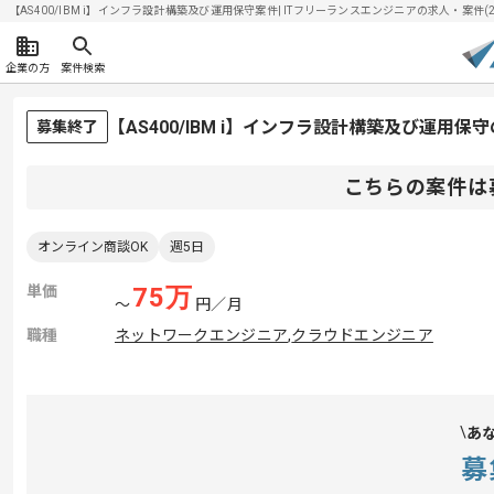
【AS400/IBM i】インフラ設計構築及び運用保守案件| ITフリーランスエンジニアの求人・案件(202
企業の方
案件検索
【AS400/IBM i】インフラ設計構築及び運用
募集終了
こちらの案件は
オンライン商談OK
週5日
単価
75
万
〜
円／月
職種
ネットワークエンジニア
,
クラウドエンジニア
あ
募