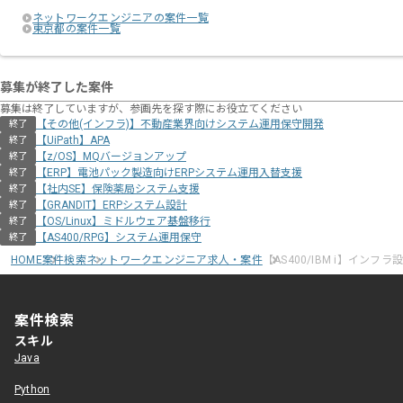
ネットワークエンジニアの案件一覧
東京都の案件一覧
募集が終了した案件
募集は終了していますが、参画先を探す際にお役立てください
【その他(インフラ)】不動産業界向けシステム運用保守開発
終了
【UiPath】APA
終了
【z/OS】MQバージョンアップ
終了
【ERP】電池パック製造向けERPシステム運用入替支援
終了
【社内SE】保険薬局システム支援
終了
【GRANDIT】ERPシステム設計
終了
【OS/Linux】ミドルウェア基盤移行
終了
【AS400/RPG】システム運用保守
終了
HOME
案件検索
ネットワークエンジニア求人・案件
【AS400/IBM i】イン
案件検索
スキル
Java
Python