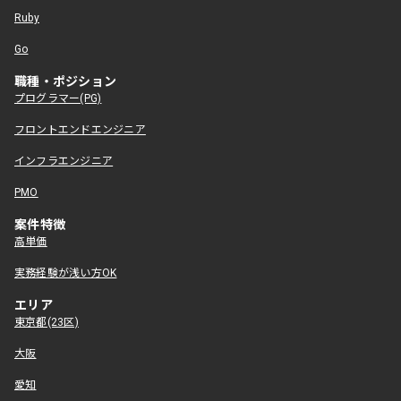
Ruby
Go
職種・ポジション
プログラマー(PG)
フロントエンドエンジニア
インフラエンジニア
PMO
案件特徴
高単価
実務経験が浅い方OK
エリア
東京都(23区)
大阪
愛知