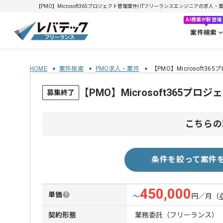
【PMO】Microsoft365プロジェクト管理案件| ITフリーランスエンジニアの求人・案件(
AI検索が新登場
案件検索
HOME
案件検索
PMO求人・案件
【PMO】Microsoft3
【PMO】Microsoft365
募集終了
こちらの
条件を絞って案件
450,000
単価
〜
円／月
（
契約形態
業務委託（フリーランス）