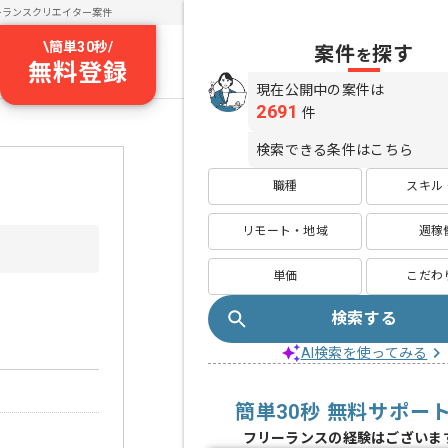
ーランスクリエイター案件
\
簡単30秒
/
案件
探す
を
無料登録
現在公開中の案件は
2691
件
検索できる条件はこちら
職種
スキル
リモート・地域
週稼
単価
こだわ
検索する
AI検索を使ってみる
簡単30秒 無料サポー
フリーランスの経験はございま