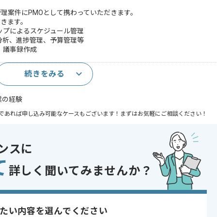
ェクト管理案件にPMOとして携わっていただきます。
だきます。
ップによるスケジュール管理
分析、進捗管理、予算管理等
、議事録作成
続きをみる
業の経験
であれば申し込み可能なケースもございます！まずはお気軽にご相談ください！
発 , ソフトウェア開発
ンスに
り , 長期プロジェクト
て
詳しく聞いてみませんか？
〜190時間
たい内容を選んでください