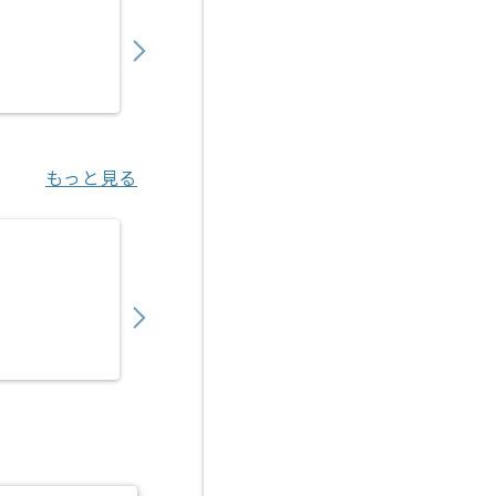
900,000
〜
円／月
業務委託
東京（東京都）
もっと見る
【PMO】決済代行事業会社向けアクワイアリ
450,000
〜
円／月
業務委託
恵比寿（東京都）