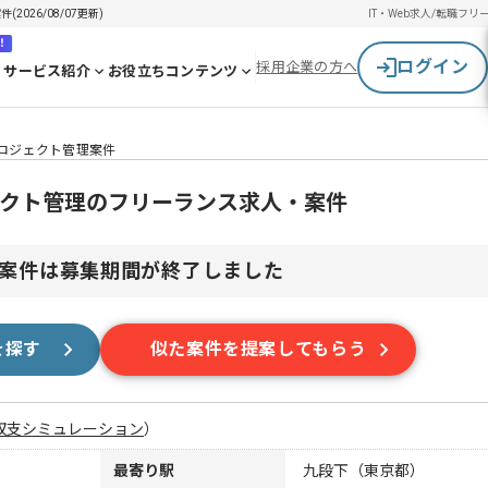
2026/08/07更新)
IT・Web求人/転職
フリ
！
ログイン
採用企業の方へ
サービス紹介
お役立ちコンテンツ
65プロジェクト管理案件
プロジェクト管理のフリーランス求人・案件
案件は募集期間が終了しました
を探す
似た案件を提案してもらう
収支シミュレーション
）
最寄り駅
九段下（東京都）