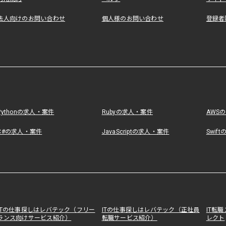
法人向けのお問い合わせ
個人様のお問い合わせ
登録者
Pythonの求人・案件
Rubyの求人・案件
AWS
C#の求人・案件
JavaScriptの求人・案件
Swif
ITの仕事探しはレバテック（フリー
ITの仕事探しはレバテック（正社員
IT転
ランス向けサービス紹介）
転職サービス紹介）
レクト