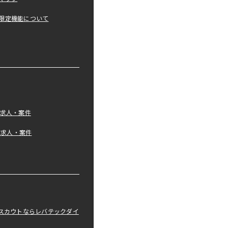
限定機能について
の求人・案件
tの求人・案件
職スカウトならレバテックダイ