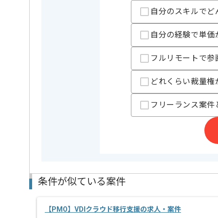
自分のスキルでど
担当者より
自分の経験で単価
レバテックでの実績がある企業の案件でございます。
フルリモートで参
PMOの経験を活かすことができます。
複数案件を保有している企業ですので、
ご経験と実績に応じてスライド案件のご提案も差し上
どれくらい裁量権
新しいアイディアや技術を積極的に導入し、
経験豊富なエンジニアと成長が出来る環境でございま
フリーランス案件
スキルアップされたい方、長期的に参画されたい方に
条件が似ている案件
【PMO】VDIクラウド移行支援の求人・案件