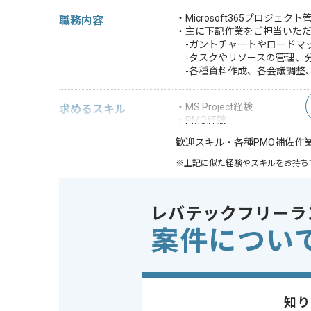
・Microsoft365プロジ
職務内容
・主に下記作業をご担当いた
-ガントチャートやロードマ
-タスクやリソースの管理、
-各種資料作成、各会議調整
・MS Project経験
求めるスキル
・PMO経験
・各種PMO補佐作
歓迎スキル
※上記に似た経験やスキルをお持ち
業務内容
システム開
この案件のポイント
レバテックフリーラ
特徴
参画実績あ
案件につい
精算条件
有
精算・お支払い
精算基準時間
150時間
支払いサイト
15日
知り