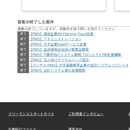
募集が終了した案件
募集は終了していますが、参画先を探す際にお役立てください
【PMO】通信企業向けService Cloud支援
終了
【PMO】アドミニストレーション
終了
【PMO】大手企業SaaSサービス支援
終了
【PMO】生命保険会社向け新商品開発
終了
【PMO】IT業界向けシステム開発プロジェクトPM支援構築
終了
【PMO】法人向けデジタルバンク設立
終了
【コンサル/PMO】大手道路業界企業の会計システムリプレイス
終了
【PMO】会計システム導入支援開発
終了
フリーランススタートガイド
ご利用者インタビュー
企業紹介ファイル
運営会社