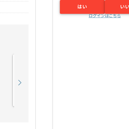
はい
い
ログインはこちら
【PMO】 生命保険会社向
け新商品開発の求人・案件
900,000
〜
円／月
業務委託
東京（東京都）