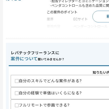
-担当ディレクターとコミニケーション
-ベンダコントロールも含めた品質に関
この案件のポイント
業界
ECサイト
業務内容
ベンダーコントロール
特徴
参画実績あり , 20代活躍
レバテックフリーランスに
求めるスキル
スキル
案件について
・QC経験
聞いてみませんか？
・テスト設計と項目書作成経験
・ベンダコントロールの経験
知りたい
歓迎スキル
自分のスキルでどんな案件がある?
・何かしらの開発経験
スキルに不安がある方へ
自分の経験で単価はいくらになる?
上記に似た経験やスキルをお持ちであれば申
フルリモートで参画できる?