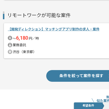
新しいアイディアや技術を積極的に導入
経験豊富なエンジニアと成長が出来る環
リモートワークが可能な案件
スキルアップされたい方、長期的に参画
【開発ディレクション】マッチングアプリ制作の求人・案件
基本的には一部リモート作業を見込んで
6,180
〜
円／時
業務委託
渋谷（東京都）
条件を絞って案件を探す
似た案
希望条件