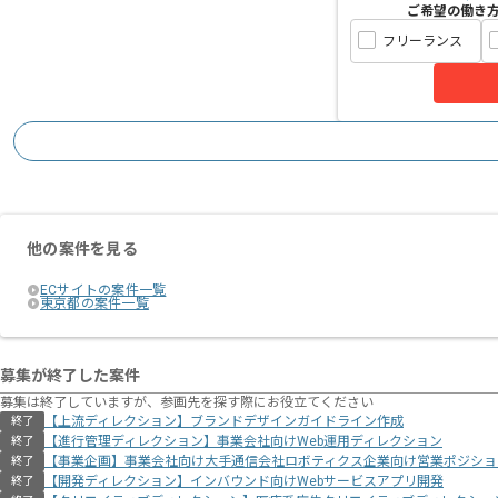
ご希望の働き
フリーランス
他の案件を見る
ECサイトの案件一覧
東京都の案件一覧
募集が終了した案件
募集は終了していますが、参画先を探す際にお役立てください
【上流ディレクション】ブランドデザインガイドライン作成
終了
【進行管理ディレクション】事業会社向けWeb運用ディレクション
終了
【事業企画】事業会社向け大手通信会社ロボティクス企業向け営業ポジショ
終了
【開発ディレクション】インバウンド向けWebサービスアプリ開発
終了