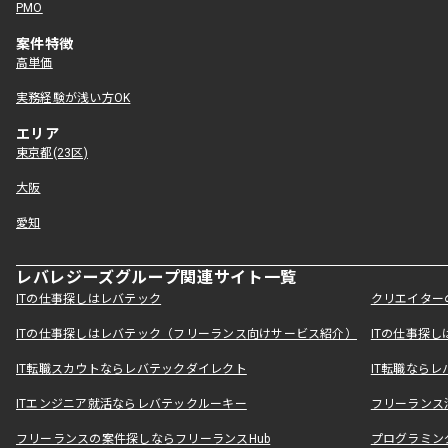
PMO
案件特徴
高単価
実務経験が浅い方OK
エリア
東京都(23区)
大阪
愛知
レバレジーズグループ関連サイト一覧
ITの仕事探しはレバテック
クリエイター
ITの仕事探しはレバテック（フリーランス向けサービス紹介）
ITの仕事探
IT転職スカウトならレバテックダイレクト
IT転職なら
ITエンジニア就活ならレバテックルーキー
フリーランス
フリーランスの案件探しならフリーランスHub
プログラミン