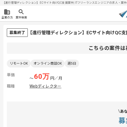
【進行管理ディレクション】ECサイト向けQC支援案件| ITフリーランスエンジニアの求人・案件(202
企業の方
案件検索
【進行管理ディレクション】ECサイト向けQC
募集終了
こちらの案件は
リモートOK
オンライン商談OK
週5日
単価
60
万
〜
円／月
職種
Webディレクター
あ
募