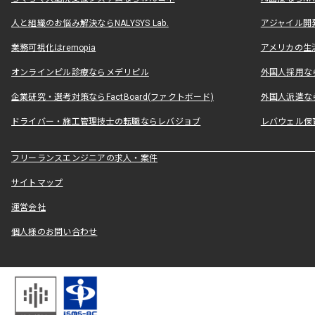
人と組織のお悩み解決ならNALYSYS Lab.
アジャイル開発なら
業務可視化はremopia
アメリカの生活
オンラインピル診療ならメデリピル
外国人採用ならLe
企業研究・選考対策ならFactBoard(ファクトボード)
外国人派遣なら
ドライバー・施工管理技士の転職ならレバジョブ
レバウェル保
フリーランスエンジニアの求人・案件
サイトマップ
運営会社
個人様のお問い合わせ