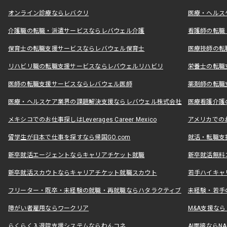
オンライン診療ならレバクリ
医療・ヘルス
介護職の転職・派遣サービスならレバウェル介護
看護師の転職
保育士の転職支援サービスならレバウェル保育士
医療技師の転
リハビリ職の転職支援サービスならレバウェルリハビリ
栄養士の転職
医師の転職支援サービスならレバウェル医師
薬剤師の転職
医療・ヘルスケア業界の課題解決支援ならレバウェル株式会社
医療看護介護の
メキシコでのお仕事探しはLeverages Career Mexico
アメリカでのお仕事
留学生が日本で仕事を探すなら帰国GO.com
就活・転職支
新卒就活エージェントならキャリアチケット就職
新卒就活無料
新卒就活スカウトならキャリアチケット就職スカウト
若手ハイキャ
フリーター・既卒・未経験の就職・再就職ならハタラクティブ
未経験・若手
障がい者雇用ならワークリア
M&A支援な
らくらく入退院支援システムならわんコネ
AI面接ならNAL