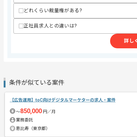
どれくらい裁量権がある?
精算条件
有
精算・お支払い
精算基準時間
140時間〜180時間
正社員求人との違いは?
支払いサイト
15日
詳し
商談回数
2回
その他募集要項
募集人数
1人
作業開始日
2025/04/28
条件が似ている案件
【広告運用】toC向けデジタルマーケターの求人・案件
レバテックでの実績がある企業の案件で
エージェントからのコ
850,000
〜
円／月
メント
品質管理の経験を活かすことができます
業務委託
複数案件を保有している企業ですので、
恵比寿（東京都）
ご経験と実績に応じてスライド案件のご