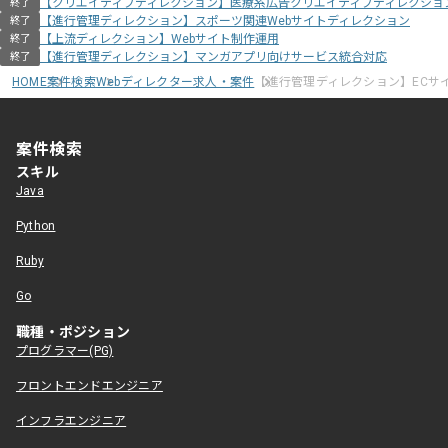
【クリエイティブディレクション】医療系広告クリエイティブディレクショ
終了
【進行管理ディレクション】スポーツ関連Webサイトディレクション
終了
【上流ディレクション】Webサイト制作運用
終了
【進行管理ディレクション】マンガアプリ向けサービス統合対応
終了
HOME
案件検索
Webディレクター求人・案件
【進行管理ディレクション】ECサ
案件検索
スキル
Java
Python
Ruby
Go
職種・ポジション
プログラマー(PG)
フロントエンドエンジニア
インフラエンジニア