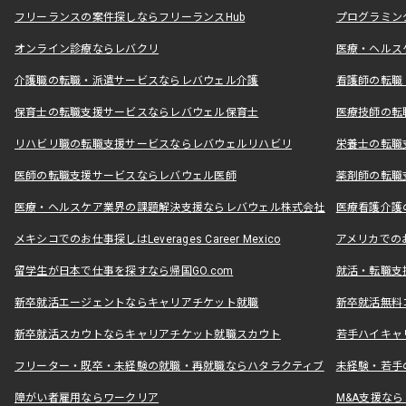
フリーランスの案件探しならフリーランスHub
プログラミン
オンライン診療ならレバクリ
医療・ヘルス
介護職の転職・派遣サービスならレバウェル介護
看護師の転職
保育士の転職支援サービスならレバウェル保育士
医療技師の転
リハビリ職の転職支援サービスならレバウェルリハビリ
栄養士の転職
医師の転職支援サービスならレバウェル医師
薬剤師の転職
医療・ヘルスケア業界の課題解決支援ならレバウェル株式会社
医療看護介護の
メキシコでのお仕事探しはLeverages Career Mexico
アメリカでのお仕事
留学生が日本で仕事を探すなら帰国GO.com
就活・転職支
新卒就活エージェントならキャリアチケット就職
新卒就活無料
新卒就活スカウトならキャリアチケット就職スカウト
若手ハイキャ
フリーター・既卒・未経験の就職・再就職ならハタラクティブ
未経験・若手
障がい者雇用ならワークリア
M&A支援な