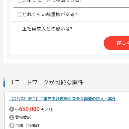
フルリモートで参画できる?
精算条件
有
精算・お支払い
精算基準時間
140時間〜180時間
どれくらい裁量権がある?
支払いサイト
15日
正社員求人との違いは?
詳し
商談回数
1回
その他募集要項
募集人数
1人
作業開始日
2025/06/23
リモートワークが可能な案件
自動車系のアフターマーケットのソリュ
エージェントからのコ
ツールの内製支援をご担当いただきます
【C#/C#.NET】IT業界向け現場システム開発の求人・案件
メント
650,000
〜
円／月
C#、VBA（ACCESS、Excel）、
業務委託
業務効率化のための改善提案等幅広い範
京都（京都府）