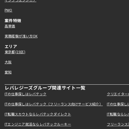
インフラエンジニア
PMO
案件特徴
高単価
実務経験が浅い方OK
エリア
東京都(23区)
大阪
愛知
レバレジーズグループ関連サイト一覧
ITの仕事探しはレバテック
クリエイター
ITの仕事探しはレバテック（フリーランス向けサービス紹介）
ITの仕事探
IT転職スカウトならレバテックダイレクト
IT転職なら
ITエンジニア就活ならレバテックルーキー
フリーランス