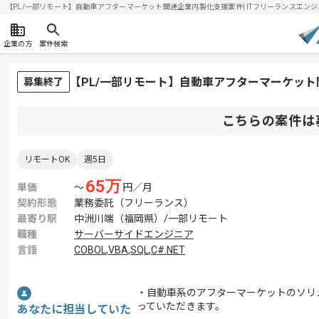
【PL/一部リモート】自動車アフターマーケット関連企業内製化支援案件| ITフリーランスエンジニアの
企業の方
案件検索
【PL/一部リモート】自動車アフターマーケッ
募集終了
こちらの案件は
リモートOK
週5日
65
万
単価
〜
円／月
契約形態
業務委託（フリーランス）
最寄り駅
中洲川端（福岡県）/一部リモート
職種
サーバーサイドエンジニア
言語
COBOL
,
VBA
,
SQL
,
C#.NET
・自動車系のアフターマーケットのソリ
っていただきます。
あなたに担当していた