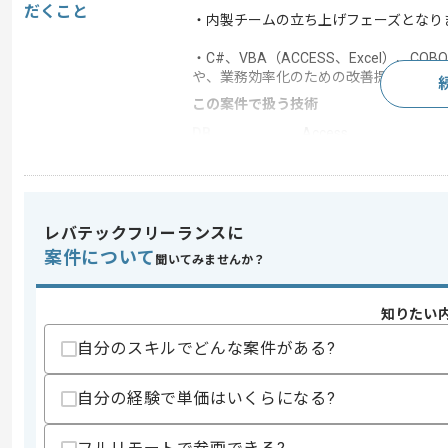
だくこと
・内製チームの立ち上げフェーズとなり
・C#、VBA（ACCESS、Excel）
や、業務効率化のための改善提案を行っ
この案件で扱う技術
DB
Access
求めるスキル
レバテックフリーランスに
スキル
・上流工程に関する知見
案件について
聞いてみませんか？
歓迎スキル
・C#、Java等の言語を用いた開発経験
・SQLを用いた開発経験
知りたい
自分のスキルでどんな案件がある?
スキルに不安がある方へ
上記に似た経験やスキルをお持ちであれば申
自分の経験で単価はいくらになる?