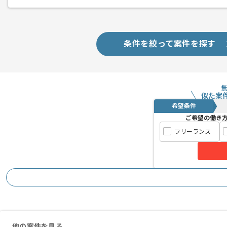
プロパーと協働しながら、内製化チーム
案件元企業からは複数名が参画しており
条件を絞って案件を探す
っております。
似た案
希望条件
ご希望の働き
フリーランス
他の案件を見る