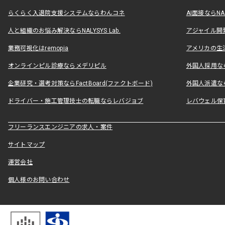
らくらく入退院支援システムならわんコネ
AI面接ならNAL
人と組織のお悩み解決ならNALYSYS Lab.
アジャイル開発なら
業務可視化はremopia
アメリカの生活
オンラインピル診療ならメデリピル
外国人採用ならLe
企業研究・選考対策ならFactBoard(ファクトボード)
外国人派遣なら
ドライバー・施工管理技士の転職ならレバジョブ
レバウェル保
フリーランスエンジニアの求人・案件
サイトマップ
運営会社
個人様のお問い合わせ