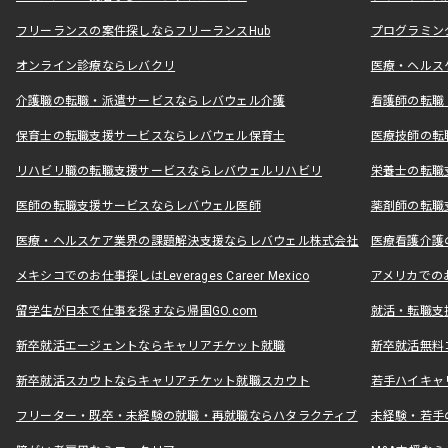
フリーランスの案件探しならフリーランスHub
プログラミン
オンライン診療ならレバクリ
医療・ヘルス
介護職の転職・派遣サービスならレバウェル介護
看護師の転職
保育士の転職支援サービスならレバウェル保育士
医療技師の転
リハビリ職の転職支援サービスならレバウェルリハビリ
栄養士の転職
医師の転職支援サービスならレバウェル医師
薬剤師の転職
医療・ヘルスケア業界の課題解決支援ならレバウェル株式会社
医療看護介護の
メキシコでのお仕事探しはLeverages Career Mexico
アメリカでのお仕事
留学生が日本で仕事を探すなら帰国GO.com
就活・転職支
新卒就活エージェントならキャリアチケット就職
新卒就活無料
新卒就活スカウトならキャリアチケット就職スカウト
若手ハイキャ
フリーター・既卒・未経験の就職・再就職ならハタラクティブ
未経験・若手