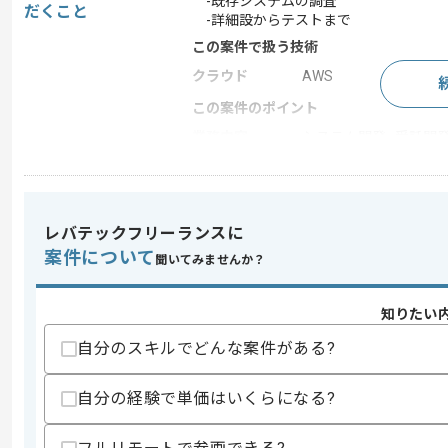
-既存システムの調査
だくこと
-詳細設からテストまで
この案件で扱う技術
クラウド
AWS
この案件のポイント
業務内容
システム開発 , 受託開
特徴
20代活躍中 , 30代活躍中
レバテックフリーランスに
求めるスキル
案件について
聞いてみませんか？
スキル
・C#を用いた開発経験
・Pythonを用いた開発経験
・SQLを用いた開発経験
知りたい
歓迎スキル
自分のスキルでどんな案件がある?
・AWS Lambdaに関する知見
自分の経験で単価はいくらになる?
スキルに不安がある方へ
上記に似た経験やスキルをお持ちであれば申