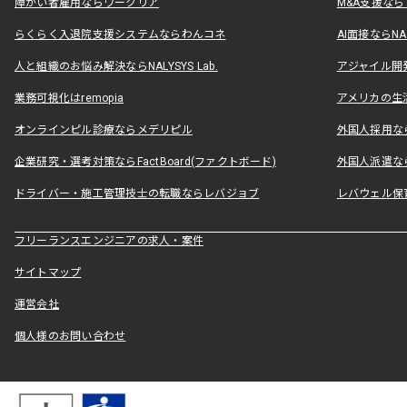
障がい者雇用ならワークリア
M&A支援な
らくらく入退院支援システムならわんコネ
AI面接ならNAL
人と組織のお悩み解決ならNALYSYS Lab.
アジャイル開発なら
業務可視化はremopia
アメリカの生活
オンラインピル診療ならメデリピル
外国人採用ならLe
企業研究・選考対策ならFactBoard(ファクトボード)
外国人派遣なら
ドライバー・施工管理技士の転職ならレバジョブ
レバウェル保
フリーランスエンジニアの求人・案件
サイトマップ
運営会社
個人様のお問い合わせ