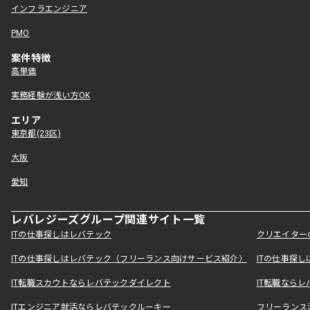
インフラエンジニア
PMO
案件特徴
高単価
実務経験が浅い方OK
エリア
東京都(23区)
大阪
愛知
レバレジーズグループ関連サイト一覧
ITの仕事探しはレバテック
クリエイター
ITの仕事探しはレバテック（フリーランス向けサービス紹介）
ITの仕事探
IT転職スカウトならレバテックダイレクト
IT転職なら
ITエンジニア就活ならレバテックルーキー
フリーランス