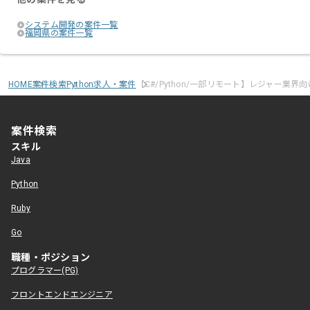
システム開発の案件一覧
福岡県の案件一覧
HOME
案件検索
Python求人・案件
【C#/Python/一部リモート】レジャー業
案件検索
スキル
Java
Python
Ruby
Go
職種・ポジション
プログラマー(PG)
フロントエンドエンジニア