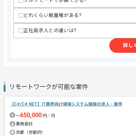
フルリモートで参画できる?
どれくらい裁量権がある?
商談回数
1回
その他募集要項
募集人数
1人
正社員求人との違いは?
作業開始日
2025/05/22
詳し
ITソリューション事業を展開している企
エージェントからのコ
今回はレジャー業界向け管理システムク
メント
に携わっていただきます。
リモートワークが可能な案件
Pythonを用いた開発経験を活かしたい
【C#/C#.NET】IT業界向け現場システム開発の求人・案件
650,000
基本的には、常駐とリモートのハイブリ
〜
円／月
業務委託
京都（京都府）