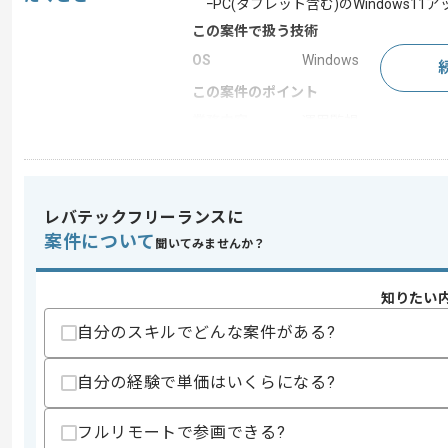
ｰPC(タブレット含む)のWindows
この案件で扱う技術
OS
Windows
この案件のポイント
業務内容
運用監視
特徴
参画実績あり , 長期プ
レバテックフリーランスに
求めるスキル
案件について
聞いてみませんか？
スキル
・WindowsPCのインストール経験
・作業管理(WBS)、定期報告経験
知りたい
スキルに不安がある方へ
自分のスキルでどんな案件がある?
上記に似た経験やスキルをお持ちであれば申
自分の経験で単価はいくらになる?
精算条件
有
フルリモートで参画できる?
精算・お支払い