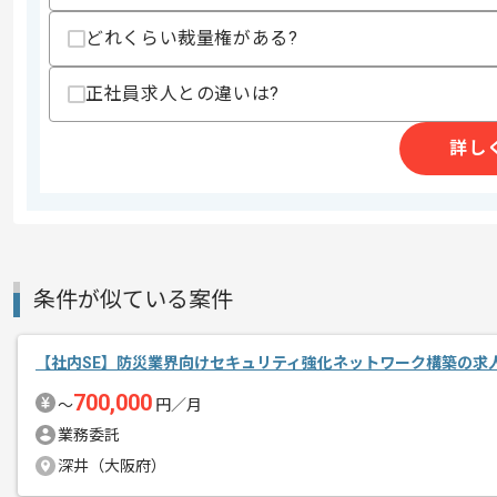
精算基準時間
140時間〜180時間
どれくらい裁量権がある?
支払いサイト
15日
正社員求人との違いは?
商談回数
1回
詳し
その他募集要項
募集人数
1人
作業開始日
2025/07/01
週5日常駐での作業を想定しております
条件が似ている案件
エージェントからのコ
メント
これまでのご経験を活かしたい方におす
【社内SE】防災業界向けセキュリティ強化ネットワーク構築の求
ぜひ一度、ご商談で雰囲気等掴んでいた
700,000
〜
円／月
業務委託
深井（大阪府）