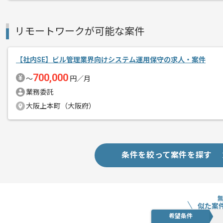
リモートワークが可能な案件
【社内SE】ビル管理業界向けシステム運用保守の求人・案件
700,000
〜
円／月
業務委託
大阪上本町（大阪府）
条件を絞って案件を探す
似た案
希望条件