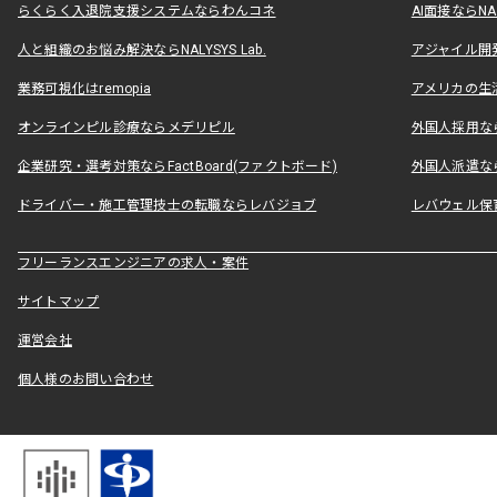
らくらく入退院支援システムならわんコネ
AI面接ならNAL
人と組織のお悩み解決ならNALYSYS Lab.
アジャイル開発なら
業務可視化はremopia
アメリカの生活
オンラインピル診療ならメデリピル
外国人採用ならLe
企業研究・選考対策ならFactBoard(ファクトボード)
外国人派遣なら
ドライバー・施工管理技士の転職ならレバジョブ
レバウェル保
フリーランスエンジニアの求人・案件
サイトマップ
運営会社
個人様のお問い合わせ