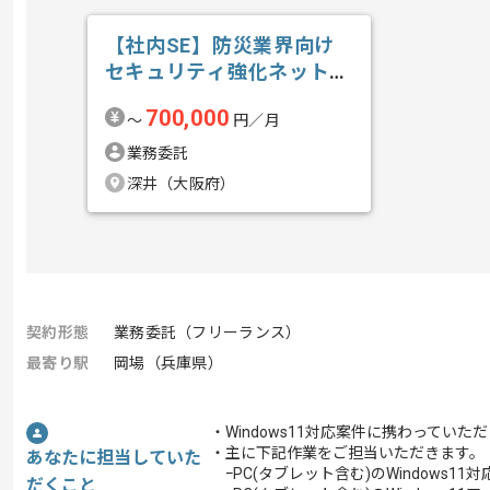
【社内SE】防災業界向け
セキュリティ強化ネットワ
ーク構築の求人・案件
700,000
〜
円／月
業務委託
深井（大阪府）
契約形態
業務委託（フリーランス）
最寄り駅
岡場（兵庫県）
・Windows11対応案件に携わっていた
・主に下記作業をご担当いただきます。
あなたに担当していた
ｰPC(タブレット含む)のWindows11対
だくこと