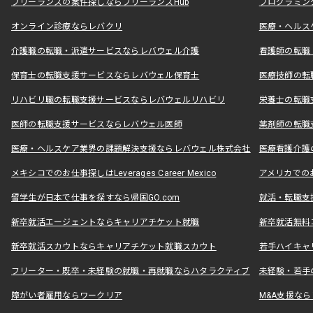
フリーランスの案件探しならフリーランスHub
プログラミン
オンライン診療ならレバクリ
医療・ヘルス
介護職の転職・派遣サービスならレバウェル介護
看護師の転職
保育士の転職支援サービスならレバウェル保育士
医療技師の転
リハビリ職の転職支援サービスならレバウェルリハビリ
栄養士の転職
医師の転職支援サービスならレバウェル医師
薬剤師の転職
医療・ヘルスケア業界の課題解決支援ならレバウェル株式会社
医療看護介護の
メキシコでのお仕事探しはLeverages Career Mexico
アメリカでのお仕事
留学生が日本で仕事を探すなら帰国GO.com
就活・転職支
新卒就活エージェントならキャリアチケット就職
新卒就活無料
新卒就活スカウトならキャリアチケット就職スカウト
若手ハイキャ
フリーター・既卒・未経験の就職・再就職ならハタラクティブ
未経験・若手
障がい者雇用ならワークリア
M&A支援な