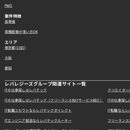
PMO
案件特徴
高単価
実務経験が浅い方OK
エリア
東京都(23区)
大阪
愛知
レバレジーズグループ関連サイト一覧
ITの仕事探しはレバテック
クリエイター
ITの仕事探しはレバテック（フリーランス向けサービス紹介）
ITの仕事探
IT転職スカウトならレバテックダイレクト
IT転職なら
ITエンジニア就活ならレバテックルーキー
フリーランス