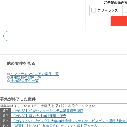
ご希望の働き
フリーランス
他の案件を見る
インフラエンジニアの案件一覧
運用監視の案件一覧
社内SEの案件一覧
募集が終了した案件
募集は終了していますが、参画先を探す際にお役立てください
【社内SE】相談センターシステム基盤保守運用
終了
【社内SE】電力会社向け運用・保守
終了
【社内SE/ヘルプデスク】大学向け情報システムサービスデスク運用技術支
終了
【派遣】【社内SE】某官公庁向けシステム端末更改対応
終了