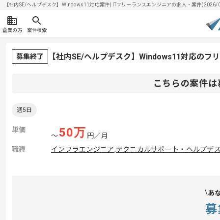
【社内SE/ヘルプデスク】Windows11対応案件| ITフリーランスエンジニアの求人・案件(2026/0
企業の方
案件検索
【社内SE/ヘルプデスク】Windows11対応の
募集終了
こちらの案件は
週5日
単価
50
万
〜
円／月
職種
インフラエンジニア
,
テクニカルサポート・ヘルプデ
あ
募