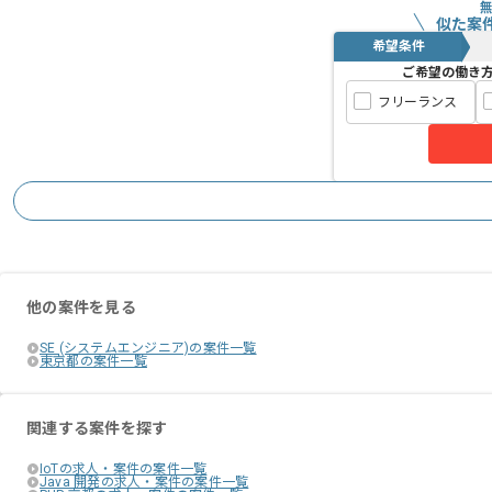
似た案
希望条件
ご希望の働き
フリーランス
他の案件を見る
SE (システムエンジニア)の案件一覧
東京都の案件一覧
関連する案件を探す
IoTの求人・案件の案件一覧
Java 開発の求人・案件の案件一覧