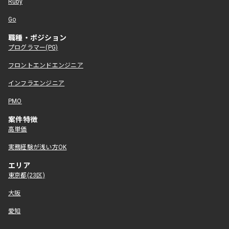
Ruby
Go
職種・ポジション
プログラマー(PG)
フロントエンドエンジニア
インフラエンジニア
PMO
案件特徴
高単価
実務経験が浅い方OK
エリア
東京都(23区)
大阪
愛知