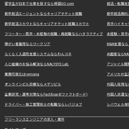
留学生が日本で仕事を探すなら帰国GO.com
就活・転職支
新卒就活エージェントならキャリアチケット就職
新卒就活無料
新卒就活スカウトならキャリアチケット就職スカウト
若手ハイキャ
フリーター・既卒・未経験の就職・再就職ならハタラクティブ
未経験・若手
障がい者雇用ならワークリア
M&A支援な
らくらく入退院支援システムならわんコネ
AI面接ならNAL
人と組織のお悩み解決ならNALYSYS Lab.
アジャイル開発なら
業務可視化はremopia
アメリカの生活
オンラインピル診療ならメデリピル
外国人採用ならLe
企業研究・選考対策ならFactBoard(ファクトボード)
外国人派遣なら
ドライバー・施工管理技士の転職ならレバジョブ
レバウェル保
フリーランスエンジニアの求人・案件