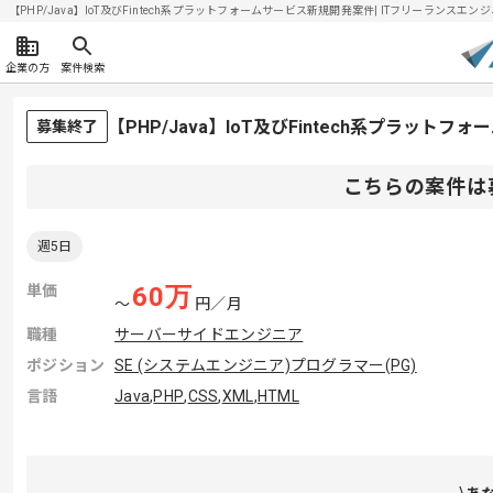
【PHP/Java】IoT及びFintech系プラットフォームサービス新規開発案件| ITフリーランスエンジニ
企業の方
案件検索
【PHP/Java】IoT及びFintech系プラッ
募集終了
こちらの案件は
週5日
単価
60
万
〜
円／月
職種
サーバーサイドエンジニア
ポジション
SE (システムエンジニア)
プログラマー(PG)
言語
Java
,
PHP
,
CSS
,
XML
,
HTML