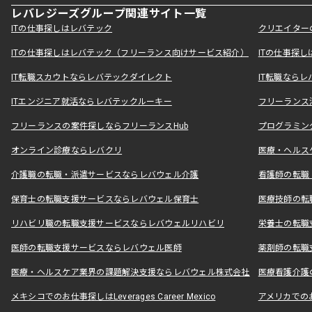
レバレジーズグループ関連サイト一覧
ITの仕事探しはレバテック
クリエイター
ITの仕事探しはレバテック（フリーランス向けサービス紹介）
ITの仕事探
IT転職スカウトならレバテックダイレクト
IT転職なら
ITエンジニア就活ならレバテックルーキー
フリーランス
フリーランスの案件探しならフリーランスHub
プログラミン
オンライン診療ならレバクリ
医療・ヘルス
介護職の転職・派遣サービスならレバウェル介護
看護師の転職
保育士の転職支援サービスならレバウェル保育士
医療技師の転
リハビリ職の転職支援サービスならレバウェルリハビリ
栄養士の転職
医師の転職支援サービスならレバウェル医師
薬剤師の転職
医療・ヘルスケア業界の課題解決支援ならレバウェル株式会社
医療看護介護の
メキシコでのお仕事探しはLeverages Career Mexico
アメリカでのお仕事