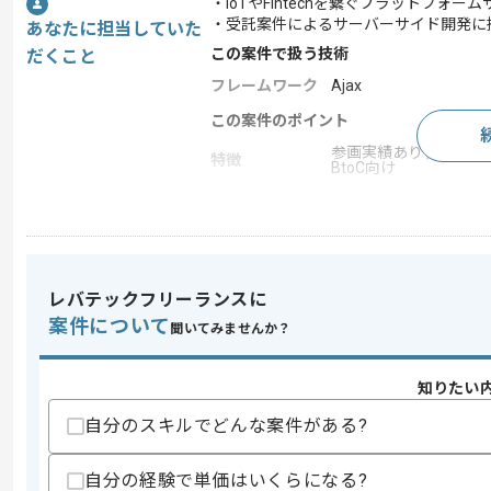
・IoTやFintechを繋ぐプラットフ
・受託案件によるサーバーサイド開発に
あなたに担当していた
この案件で扱う技術
だくこと
フレームワーク
Ajax
この案件のポイント
参画実績あり , 20代活躍
特徴
BtoC向け
求めるスキル
スキル
・PHPもしくはJavaを用いた開発経験2
レバテックフリーランスに
・HTML、XML、Ajax、CSSなどの開発
案件について
聞いてみませんか？
歓迎スキル
・PHPフレームワークを用いた開発経験
・最新技術をのキャッチアップに抵抗の
知りたい
自分のスキルでどんな案件がある?
スキルに不安がある方へ
上記に似た経験やスキルをお持ちであれば申
自分の経験で単価はいくらになる?