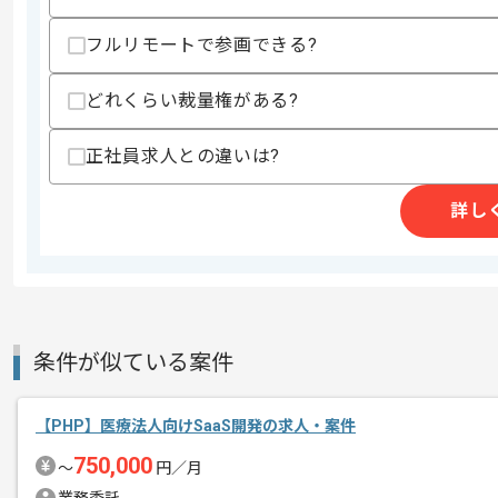
フルリモートで参画できる?
精算条件
有
精算・お支払い
精算基準時間
160時間〜200時間
どれくらい裁量権がある?
支払いサイト
15日
正社員求人との違いは?
詳し
商談回数
1回
その他募集要項
募集人数
2人
作業開始日
2018/08/20
条件が似ている案件
コンサル系の案件に強みを持つ企業です
エージェントからのコ
【PHP】医療法人向けSaaS開発の求人・案件
メント
長期案件を希望される方にお薦めの案件
750,000
〜
円／月