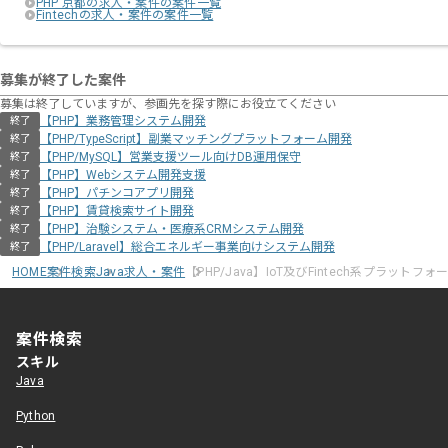
PHP 京都の求人・案件の案件一覧
Fintechの求人・案件の案件一覧
募集が終了した案件
募集は終了していますが、参画先を探す際にお役立てください
【PHP】業務管理システム開発
終了
【PHP/TypeScript】副業マッチングプラットフォーム開発
終了
【PHP/MySQL】営業支援ツール向けDB運用保守
終了
【PHP】Webシステム開発支援
終了
【PHP】パチンコアプリ開発
終了
【PHP】賃貸検索サイト開発
終了
【PHP】治験システム・医療系CRMシステム開発
終了
【PHP/Laravel】総合エネルギー事業向けシステム開発
終了
HOME
案件検索
Java求人・案件
【PHP/Java】IoT及びFintech系プラット
案件検索
スキル
Java
Python