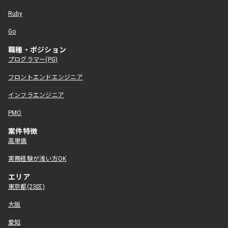
Ruby
Go
職種・ポジション
プログラマー(PG)
フロントエンドエンジニア
インフラエンジニア
PMO
案件特徴
高単価
実務経験が浅い方OK
エリア
東京都(23区)
大阪
愛知