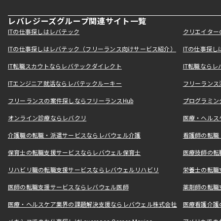
レバレジーズグループ関連サイト一覧
ITの仕事探しはレバテック
クリエイター
ITの仕事探しはレバテック（フリーランス向けサービス紹介）
ITの仕事探
IT転職スカウトならレバテックダイレクト
IT転職なら
ITエンジニア就活ならレバテックルーキー
フリーランス
フリーランスの案件探しならフリーランスHub
プログラミン
オンライン診療ならレバクリ
医療・ヘルス
介護職の転職・派遣サービスならレバウェル介護
看護師の転職
保育士の転職支援サービスならレバウェル保育士
医療技師の転
リハビリ職の転職支援サービスならレバウェルリハビリ
栄養士の転職
医師の転職支援サービスならレバウェル医師
薬剤師の転職
医療・ヘルスケア業界の課題解決支援ならレバウェル株式会社
医療看護介護の