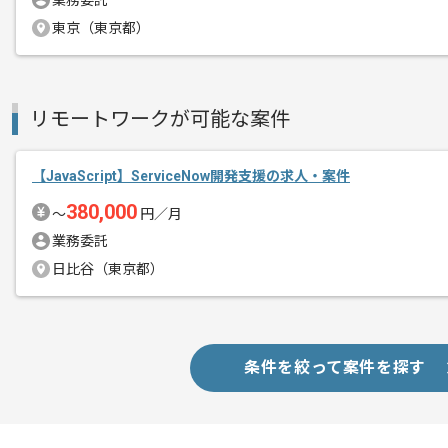
業務委託
東京（東京都）
商談回数
2回
その他募集要項
募集人数
1人
リモートワークが可能な案件
作業開始日
2018/10/01
【JavaScript】ServiceNow開発支援の求人・案件
380,000
チームで開発をしていただきますので、
〜
円／月
エージェントからのコ
チーム開発を得意とする方、チーム開発
業務委託
メント
よりマッチしています。
日比谷（東京都）
長期での参画を想定している企業ですの
「長期的に様々なことを経験してみたい
条件を絞って案件を探す