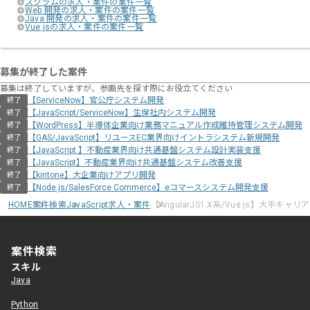
スクラムの求人・案件の案件一覧
Web 開発の求人・案件の案件一覧
Java 開発の求人・案件の案件一覧
Vue.jsの求人・案件の案件一覧
募集が終了した案件
募集は終了していますが、参画先を探す際にお役立てください
【ServiceNow】官公庁システム開発
終了
【JavaScript/ServiceNow】生保社内システム開発
終了
【WordPress】半導体企業向け業務マニュアル作成維持管理システム開発
終了
【GAS/JavaScript】リユースEC業界向けイントラシステム新規開発
終了
【JavaScript 】不動産業界向け共通基盤システム設計実装支援
終了
【JavaScript】不動産業界向け共通基盤システム改善支援
終了
【kintone】大企業向けアプリ開発
終了
【Node.js/SalesForce Commerce】eコマースシステム開発支援
終了
HOME
案件検索
JavaScript求人・案件
【AngularJS1.X系/Vue.js】大手
案件検索
スキル
Java
Python