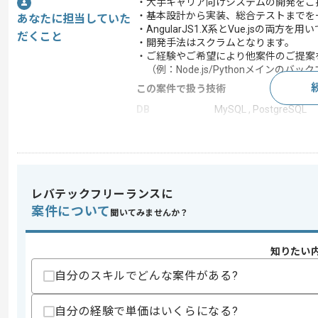
・大手キャリア向けシステムの開発をご
・基本設計から実装、総合テストまでを
あなたに担当していた
・AngularJS1.X系とVue.jsの
だくこと
・開発手法はスクラムとなります。
・ご経験やご希望により他案件のご提案
（例：Node.js/Pythonメインのバ
この案件で扱う技術
DB
MySQL , PostgreSQL
フレームワーク
AngularJS , Vue.js
クラウド
AWS
開発ツール
Git
レバテックフリーランスに
この案件のポイント
案件について
聞いてみませんか？
業務内容
新規開発 , 追加開発 ,
担当領域/システ
クラウドサービス
ム
知りたい
20代活躍中 , 30代活躍中
特徴
自分のスキルでどんな案件がある?
画実績あり , 新技術に
自分の経験で単価はいくらになる?