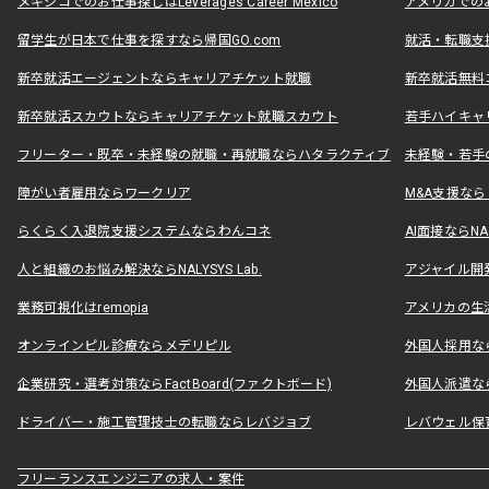
メキシコでのお仕事探しはLeverages Career Mexico
アメリカでのお仕事
留学生が日本で仕事を探すなら帰国GO.com
就活・転職支
新卒就活エージェントならキャリアチケット就職
新卒就活無料
新卒就活スカウトならキャリアチケット就職スカウト
若手ハイキャ
フリーター・既卒・未経験の就職・再就職ならハタラクティブ
未経験・若手
障がい者雇用ならワークリア
M&A支援な
らくらく入退院支援システムならわんコネ
AI面接ならNAL
人と組織のお悩み解決ならNALYSYS Lab.
アジャイル開発なら
業務可視化はremopia
アメリカの生活
オンラインピル診療ならメデリピル
外国人採用ならLe
企業研究・選考対策ならFactBoard(ファクトボード)
外国人派遣なら
ドライバー・施工管理技士の転職ならレバジョブ
レバウェル保
フリーランスエンジニアの求人・案件