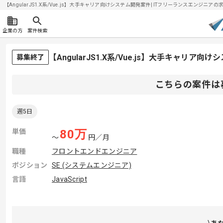
【AngularJS1.X系/Vue.js】大手キャリア向けシステム開発案件| ITフリーランスエンジニアの求人
企業の方
案件検索
【AngularJS1.X系/Vue.js】大手キャリ
募集終了
こちらの案件は
週5日
単価
80
万
〜
円／月
職種
フロントエンドエンジニア
ポジション
SE (システムエンジニア)
言語
JavaScript