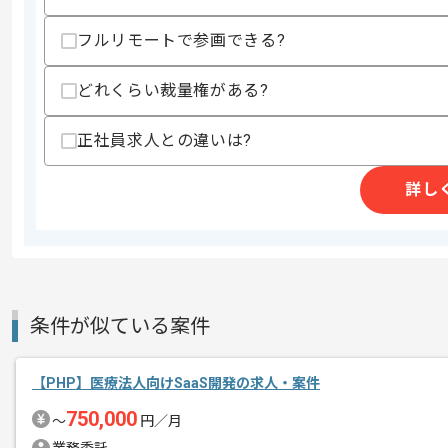
求めるスキル
フルリモートで参画できる?
スキル
・AngularJS1.X系またはVue.jsの
・JavaScriptでの開発実務経験1年以上
・エンジニアとしての実務開発経験3年
どれくらい裁量権がある?
・Gitの使用経験
・AWS環境下での開発経験
正社員求人との違いは?
歓迎スキル
・スクラムでの開発経験
詳し
・ストーリーボードを使用して機能改修
・Web APIの実装経験
スキルに不安がある方へ
上記に似た経験やスキルをお持ちであれば申
条件が似ている案件
精算条件
有
【PHP】医療法人向けSaaS開発の求人・案件
精算・お支払い
精算基準時間
140時間〜180時間
750,000
〜
円／月
支払いサイト
15日