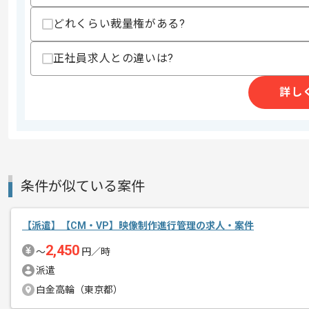
500万ダウンロードを突破した、
どれくらい裁量権がある?
エージェントからのコ
大人気の戦国系カードゲームを自社開発
メント
若手のスタッフも多く在籍しています。
正社員求人との違いは?
一緒に成長したい気持ちがある方ですと
詳し
ソーシャルゲームが大好きな方、
面白いゲームを作ってみたいと思ってい
熱意のある方、
自らしっかりキャッチアップが出来る方
条件が似ている案件
レバテックでの実績も多数ある企業です
【派遣】【CM・VP】映像制作進行管理の求人・案件
2,450
〜
円／時
派遣
白金高輪（東京都）