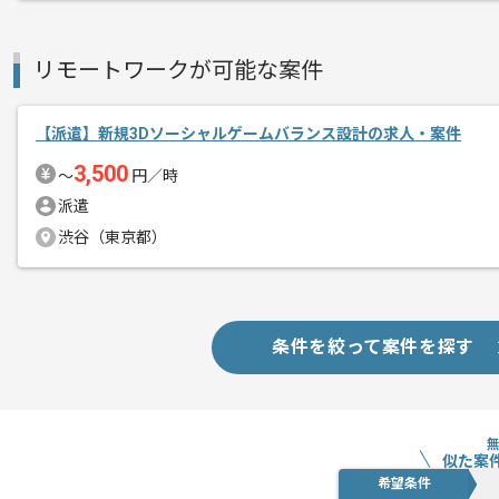
リモートワークが可能な案件
【派遣】新規3Dソーシャルゲームバランス設計の求人・案件
3,500
〜
円／時
派遣
渋谷（東京都）
条件を絞って案件を探す
似た案
希望条件