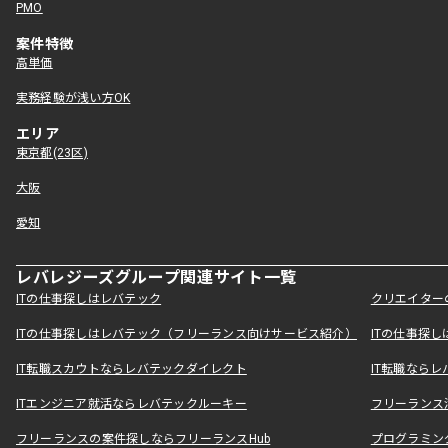
PMO
案件特徴
高単価
実務経験が浅い方OK
エリア
東京都(23区)
大阪
愛知
レバレジーズグループ関連サイト一覧
ITの仕事探しはレバテック
クリエイター
ITの仕事探しはレバテック（フリーランス向けサービス紹介）
ITの仕事探
IT転職スカウトならレバテックダイレクト
IT転職なら
ITエンジニア就活ならレバテックルーキー
フリーランス
フリーランスの案件探しならフリーランスHub
プログラミン