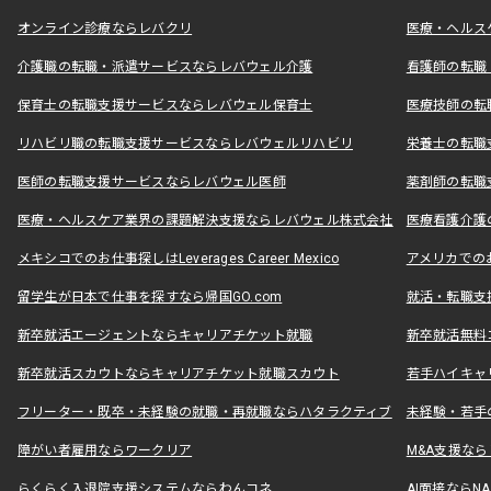
オンライン診療ならレバクリ
医療・ヘルス
介護職の転職・派遣サービスならレバウェル介護
看護師の転職
保育士の転職支援サービスならレバウェル保育士
医療技師の転
リハビリ職の転職支援サービスならレバウェルリハビリ
栄養士の転職
医師の転職支援サービスならレバウェル医師
薬剤師の転職
医療・ヘルスケア業界の課題解決支援ならレバウェル株式会社
医療看護介護の
メキシコでのお仕事探しはLeverages Career Mexico
アメリカでのお仕事
留学生が日本で仕事を探すなら帰国GO.com
就活・転職支
新卒就活エージェントならキャリアチケット就職
新卒就活無料
新卒就活スカウトならキャリアチケット就職スカウト
若手ハイキャ
フリーター・既卒・未経験の就職・再就職ならハタラクティブ
未経験・若手
障がい者雇用ならワークリア
M&A支援な
らくらく入退院支援システムならわんコネ
AI面接ならNAL