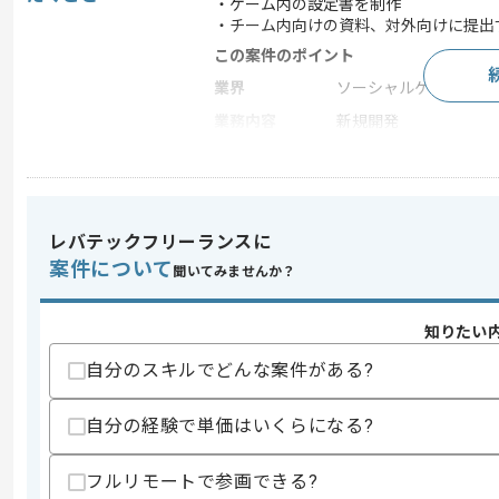
・ゲーム内の設定書を制作
・チーム内向けの資料、対外向けに提出
この案件のポイント
業界
ソーシャルゲーム
業務内容
新規開発
特徴
20代活躍中 , 30代活躍
レバテックフリーランスに
求めるスキル
スキル
案件について
・新規開発中スマートフォン向けゲーム
聞いてみませんか？
歓迎スキル
知りたい
・DCG系タイトルの運用開発経験
・クリエイティブに関する知見と経験
自分のスキルでどんな案件がある?
スキルに不安がある方へ
自分の経験で単価はいくらになる?
上記に似た経験やスキルをお持ちであれば申
フルリモートで参画できる?