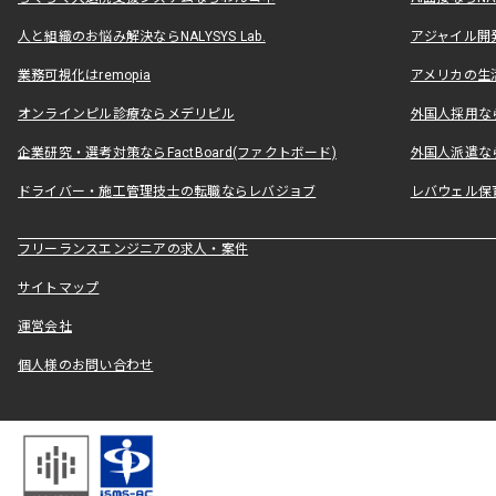
人と組織のお悩み解決ならNALYSYS Lab.
アジャイル開発なら
業務可視化はremopia
アメリカの生活
オンラインピル診療ならメデリピル
外国人採用ならLe
企業研究・選考対策ならFactBoard(ファクトボード)
外国人派遣なら
ドライバー・施工管理技士の転職ならレバジョブ
レバウェル保
フリーランスエンジニアの求人・案件
サイトマップ
運営会社
個人様のお問い合わせ