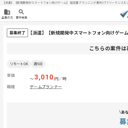
【派遣】【新規開発中スマートフォン向けゲーム】 設定書プランニング案件| ITフリーランスエンジニ
企業の方
案件検索
【派遣】【新規開発中スマートフォン向けゲーム
募集終了
こちらの案件は
リモートOK
週5日
単価
3,010
〜
円／時
職種
ゲームプランナー
あ
募