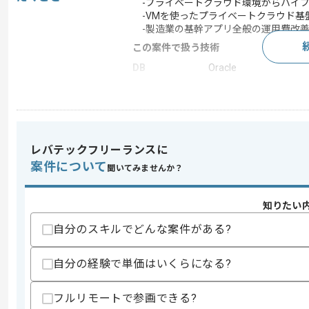
-プライベートクラウド環境からハイブ
-VMを使ったプライベートクラウド基
-製造業の基幹アプリ全般の運用費改善
この案件で扱う技術
DB
Oracle
この案件のポイント
業務内容
ベンダーコントロール 
特徴
参画実績あり
レバテックフリーランスに
案件について
聞いてみませんか？
求めるスキル
スキル
・大規模案件のベンダーマネジメントと
知りたい
・プライベートクラウド環境からハイブ
自分のスキルでどんな案件がある?
・VMを使ったプライベートクラウド基
・製造業の基幹アプリ全般の運用費改善
自分の経験で単価はいくらになる?
歓迎スキル
・Slerとして、基幹アプリにおける試
・クライアント内のグループ事業会社向
フルリモートで参画できる?
・Slerとして、インフラ領域全般のデリ