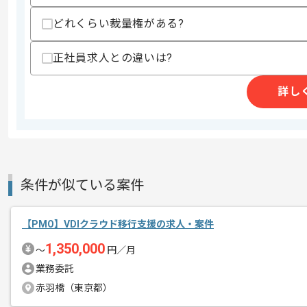
どれくらい裁量権がある?
スキルに不安がある方へ
上記に似た経験やスキルをお持ちであれば申
正社員求人との違いは?
詳し
商談回数
2回
その他募集要項
募集人数
1人
作業開始日
2025/06/02
条件が似ている案件
レバテックでの実績がある企業の案件で
エージェントからのコ
【PMO】VDIクラウド移行支援の求人・案件
メント
PMOの経験を活かすことができます。
1,350,000
〜
円／月
複数案件を保有している企業ですので、
業務委託
ご経験と実績に応じてスライド案件のご
赤羽橋（東京都）
新しいアイディアや技術を積極的に導入