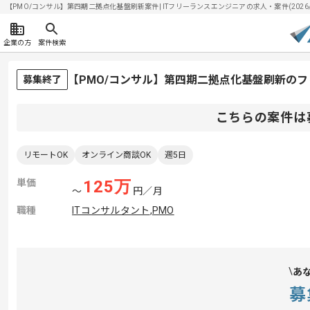
【PMO/コンサル】第四期二拠点化基盤刷新案件| ITフリーランスエンジニアの求人・案件(2026/0
企業の方
案件検索
【PMO/コンサル】第四期二拠点化基盤刷新の
募集終了
こちらの案件は
リモートOK
オンライン商談OK
週5日
単価
125
万
〜
円／月
職種
ITコンサルタント
,
PMO
あ
募