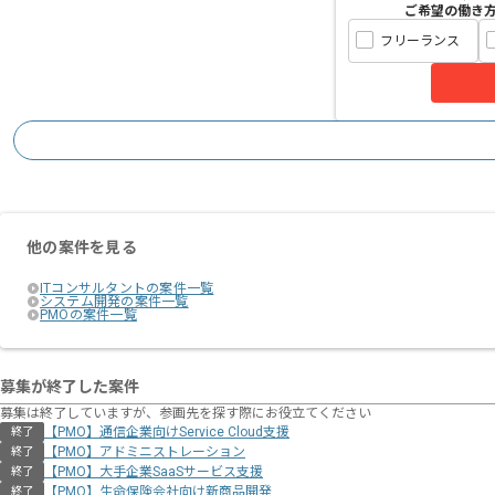
ご希望の働き
フリーランス
他の案件を見る
ITコンサルタントの案件一覧
システム開発の案件一覧
PMOの案件一覧
募集が終了した案件
募集は終了していますが、参画先を探す際にお役立てください
【PMO】通信企業向けService Cloud支援
終了
【PMO】アドミニストレーション
終了
【PMO】大手企業SaaSサービス支援
終了
【PMO】生命保険会社向け新商品開発
終了