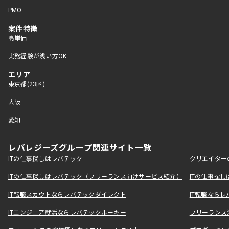
PMO
案件特徴
高単価
実務経験が浅い方OK
エリア
東京都(23区)
大阪
愛知
レバレジーズグループ関連サイト一覧
ITの仕事探しはレバテック
クリエイター
ITの仕事探しはレバテック（フリーランス向けサービス紹介）
ITの仕事探
IT転職スカウトならレバテックダイレクト
IT転職なら
ITエンジニア就活ならレバテックルーキー
フリーランス