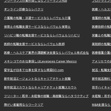
フリーランスの案件探しならフリーランスHub
プログラミン
オンライン診療ならレバクリ
医療・ヘルス
介護職の転職・派遣サービスならレバウェル介護
看護師の転職
保育士の転職支援サービスならレバウェル保育士
医療技師の転
リハビリ職の転職支援サービスならレバウェルリハビリ
栄養士の転職
医師の転職支援サービスならレバウェル医師
薬剤師の転職
医療・ヘルスケア業界の課題解決支援ならレバウェル株式会社
医療看護介護の
メキシコでのお仕事探しはLeverages Career Mexico
アメリカでのお仕事
留学生が日本で仕事を探すなら帰国GO.com
就活・転職支
新卒就活エージェントならキャリアチケット就職
新卒就活無料
新卒就活スカウトならキャリアチケット就職スカウト
若手ハイキャ
フリーター・既卒・未経験の就職・再就職ならハタラクティブ
未経験・若手
障がい者雇用ならワークリア
M&A支援な