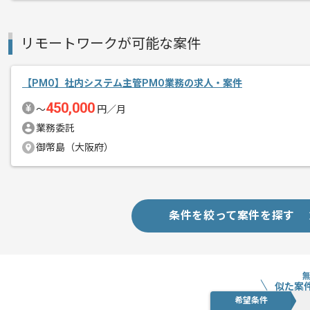
経験豊富なエンジニアと成長が出来る環
スキルアップされたい方、長期的に参画
リモートワークが可能な案件
基本的には一部リモート作業を見込んで
【PMO】社内システム主管PMO業務の求人・案件
450,000
〜
円／月
業務委託
御幣島（大阪府）
条件を絞って案件を探す
似た案
希望条件