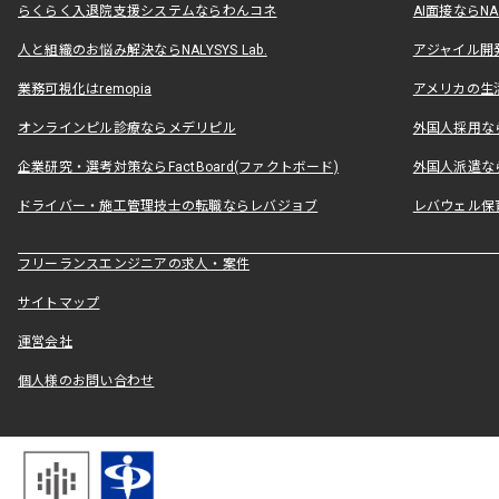
らくらく入退院支援システムならわんコネ
AI面接ならNAL
人と組織のお悩み解決ならNALYSYS Lab.
アジャイル開発なら
業務可視化はremopia
アメリカの生活
オンラインピル診療ならメデリピル
外国人採用ならLe
企業研究・選考対策ならFactBoard(ファクトボード)
外国人派遣なら
ドライバー・施工管理技士の転職ならレバジョブ
レバウェル保
フリーランスエンジニアの求人・案件
サイトマップ
運営会社
個人様のお問い合わせ